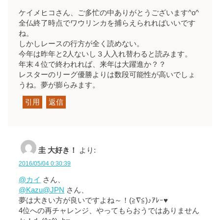
ケイメヒコさん、ご多忙の中ありがとうございます^o^
全仏終了時点でワウリンカを捕らえられればいいです
ね。
しかしレースの行方が全く読めない。
今年は昨年と2人ないし３人入れ替わると読みます。
年末４位で終われれば、来年は大躍進か？？
レスターのリーグ優勝よりは数段可能性が高いでしょ
うね。夢が膨らみます。
引用
返信
圭 大好き！
より:
2016/05/04 0:30:39
@カイ
さん、
@Kazu@JPN
さん、
夢は大きい方が良いですよね～！(≧∇≦)♪ｱﾚｰ♥
4位への再チャレンジ、やってもらおうではありません