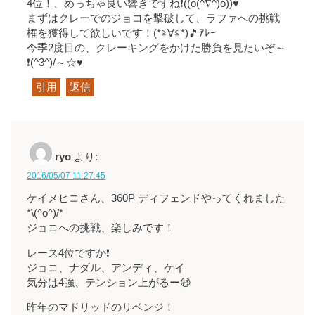
4位！、めっちゃ良い響きですね❗((o(^∇^)o))♥
まずはクレーでのジョコを撃破して、ラファへの挑戦
権を獲得して欲しいです！(*≧∀≦*)🎵ｱﾚｰ
今季2度目の、クレーキングをかけた勝負を見たいぞ～
❗(^3^)/～☆♥
引用
返信
ryo
より:
2016/05/07 11:27:45
ケイメヒコさん、360P ディフェンドやってくれました
*\(^o^)/*
ジョコへの挑戦、楽しみです！
レース4位ですか❗️
ジョコ、ナダル、アンディ、ケイ
気分は4強、テンション上がるー😆
昨年のマドリッドのリベンジ！