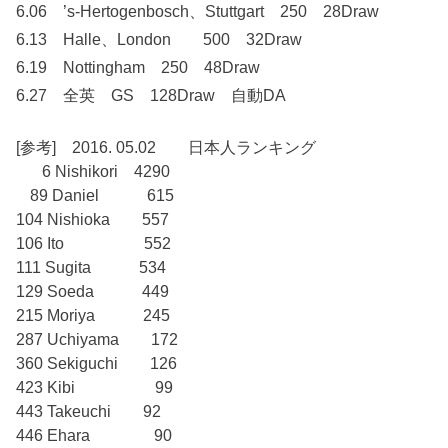
6.06 ’s-Hertogenbosch、Stuttgart 250 28Draw
6.13 Halle、London 500 32Draw
6.19 Nottingham 250 48Draw
6.27 全英 GS 128Draw 自動DA
[参考] 2016. 05.02 日本人ランキング
6 Nishikori 4290
89 Daniel 615
104 Nishioka 557
106 Ito 552
111 Sugita 534
129 Soeda 449
215 Moriya 245
287 Uchiyama 172
360 Sekiguchi 126
423 Kibi 99
443 Takeuchi 92
446 Ehara 90