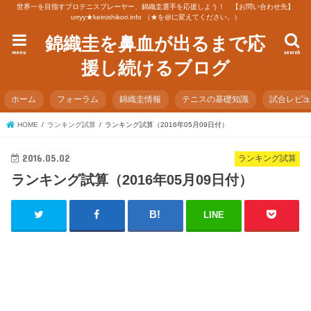
世界一を目指すプロテニスプレーヤー、錦織圭選手を応援しよう！ 【お問い合わせ先】
urryy★keinishikori.info （★を@に変えてください。）
錦織圭を鼻血が出るまで応
menu
search
援し続けるブログ
ホーム
フォーラム
錦織圭情報
テニスの基礎知識
試合レビ
HOME
ランキング試算
ランキング試算（2016年05月09日付）
2016.05.02
ランキング試算
ランキング試算（2016年05月09日付）
LINE