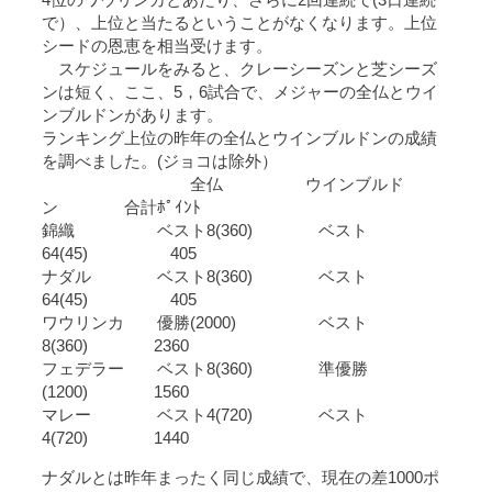
4位のワウリンカとあたり、さらに2回連続で(3日連続
で）、上位と当たるということがなくなります。上位
シードの恩恵を相当受けます。
スケジュールをみると、クレーシーズンと芝シーズ
ンは短く、ここ、5，6試合で、メジャーの全仏とウイ
ンブルドンがあります。
ランキング上位の昨年の全仏とウインブルドンの成績
を調べました。(ジョコは除外）
全仏 ウインブルド
ン 合計ﾎﾟｲﾝﾄ
錦織 ベスト8(360) ベスト
64(45) 405
ナダル ベスト8(360) ベスト
64(45) 405
ワウリンカ 優勝(2000) ベスト
8(360) 2360
フェデラー ベスト8(360) 準優勝
(1200) 1560
マレー ベスト4(720) ベスト
4(720) 1440
ナダルとは昨年まったく同じ成績で、現在の差1000ポ