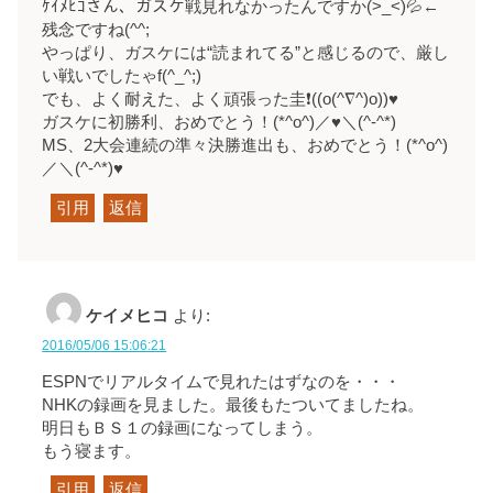
ｹｲﾒﾋｺさん、ガスケ戦見れなかったんですか(>_<)💦←
残念ですね(^^;
やっぱり、ガスケには“読まれてる”と感じるので、厳し
い戦いでしたゃf(^_^;)
でも、よく耐えた、よく頑張った圭❗((o(^∇^)o))♥
ガスケに初勝利、おめでとう！(*^o^)／♥＼(^-^*)
MS、2大会連続の準々決勝進出も、おめでとう！(*^o^)
／＼(^-^*)♥
引用
返信
ケイメヒコ
より:
2016/05/06 15:06:21
ESPNでリアルタイムで見れたはずなのを・・・
NHKの録画を見ました。最後もたついてましたね。
明日もＢＳ１の録画になってしまう。
もう寝ます。
引用
返信