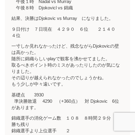
午後１時 Nadal vs Murray
午後８時 Djokovicl vs 錦織
結果、決勝はDjokovic vs Murray になりました。
９日付け ７日現在 ４２９０ ６位 ２１４０
４位
一寸しか見れなかったけど、残念ながらDjokovicの壁
は高かった。
随所に錦織らしいplayで観客を沸かせてました。
取るべきポイント時のミスがあったりしたのが気にな
りました。
その辺りが越えられなかったのでしょうかね。
もう少しが中々遠いです。
基礎点 3930
準決勝敗退 4290 （+360点） 対 Djokovic 6位
があります。
錦織選手の消化ゲーム数 １０８ ８時間２９分
勝ち残り
錦織選手より上位選手 ２