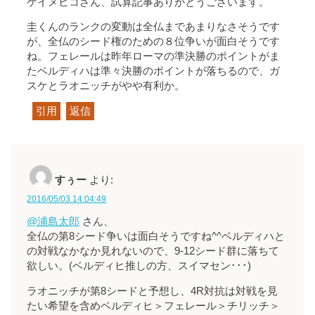
ケイメヒコさん、試算記事ありがとうございます。
圭くんのランクの変動は全仏まであまりなさそうです
が、全仏のシード権のための８位争いが面白そうです
ね。フェレールは昨年ローマの準決勝のポイントがま
たベルディハは準々決勝のポイントが落ちるので、ガ
スケとラオニッチがやや有利か。
引用
返信
すぅー
より:
2016/05/03 14:04:49
@浦島太郎
さん、
全仏の第8シード争いは面白そうですね^^ベルディハと
の対戦なかなか見れないので、9-12シード群に落ちて
欲しい。(ベルディヒ推しの方、スイマセン･･･)
ラオニッチが第8シードと予想し、4R対抗は対戦を見
たい希望を含めベルディヒ＞フェレール＞チリッチ＞