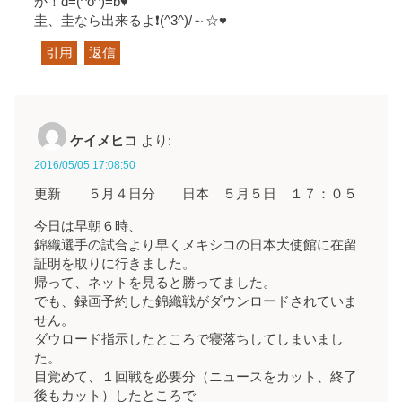
か！d=(^o^)=b♥
圭、圭なら出来るよ❗(^3^)/～☆♥
引用
返信
ケイメヒコ
より:
2016/05/05 17:08:50
更新 ５月４日分 日本 ５月５日 １７：０５
今日は早朝６時、
錦織選手の試合より早くメキシコの日本大使館に在留
証明を取りに行きました。
帰って、ネットを見ると勝ってました。
でも、録画予約した錦織戦がダウンロードされていま
せん。
ダウロード指示したところで寝落ちしてしまいまし
た。
目覚めて、１回戦を必要分（ニュースをカット、終了
後もカット）したところで