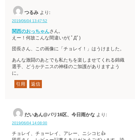
つるみ
より:
2019/06/04 13:47:52
関西のおっちゃん
さん,
えー！何故こんな間違いが( ﾟДﾟ)
団長さん、この画像に「チョレイ！」はうけました。
あんな激闘のあとでも私たちを楽しませてくれる錦織
選手、どうかテニスの神様のご加護がありますよう
に。
引用
返信
だいあん@パリ16区、今日雨かな
より:
2019/06/04 14:08:00
チョレイ、チョーレイ、アレー、ニシコヒ👍
団長さん、レビュー記事をありがとうございます。読