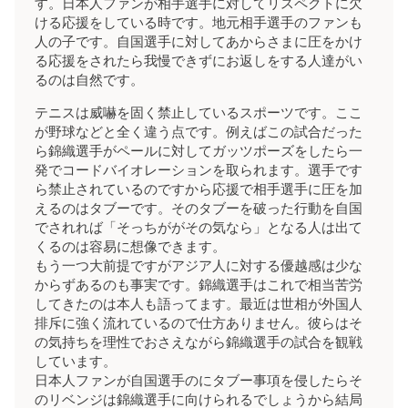
す。日本人ファンが相手選手に対してリスペクトに欠
ける応援をしている時です。地元相手選手のファンも
人の子です。自国選手に対してあからさまに圧をかけ
る応援をされたら我慢できずにお返しをする人達がい
るのは自然です。
テニスは威嚇を固く禁止しているスポーツです。ここ
が野球などと全く違う点です。例えばこの試合だった
ら錦織選手がペールに対してガッツポーズをしたら一
発でコードバイオレーションを取られます。選手です
ら禁止されているのですから応援で相手選手に圧を加
えるのはタブーです。そのタブーを破った行動を自国
でされれば「そっちががその気なら」となる人は出て
くるのは容易に想像できます。
もう一つ大前提ですがアジア人に対する優越感は少な
からずあるのも事実です。錦織選手はこれで相当苦労
してきたのは本人も語ってます。最近は世相が外国人
排斥に強く流れているので仕方ありません。彼らはそ
の気持ちを理性でおさえながら錦織選手の試合を観戦
しています。
日本人ファンが自国選手のにタブー事項を侵したらそ
のリベンジは錦織選手に向けられるでしょうから結局