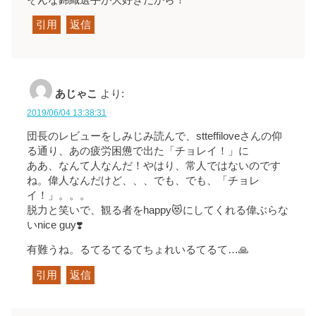
引用
返信
あじゃこ
より:
2019/06/04 13:38:31
団長のレビューをしみじみ読んで、stteffiloveさんの仰
る通り、あの疲労困憊で出た「チョレイ！」に
ああ、なんて人なんだ！やはり、常人ではないのです
ね。偉人なんだけど、、、でも、でも、「チョレ
イ！」。。。
脱力と笑いで、観る者をhappy😻にしてくれる偉ぶらな
いnice guy❣️
有難うね。るてるてるてちょれいるてるて…🙏
引用
返信