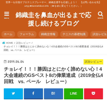
世界一を目指すプロテニスプレーヤー、錦織圭選手を応援しよう！ 【お問い合わせ先】
urryy★keinishikori.info （★を@に変えてください。）
錦織圭を鼻血が出るまで応
menu
search
援し続けるブログ
ホーム
フォーラム
錦織圭情報
テニスの基礎知識
試合レビ
HOME
試合レビュー
チョレイ！！！勝因はとにかく諦めない心！4大会連続のGSベスト8の偉業達成（2019全仏4
回戦 vs. ペール レビュー）
2019.06.04
試合レビュー
チョレイ！！！勝因はとにかく諦めない心！4
大会連続のGSベスト8の偉業達成（2019全仏4
回戦 vs. ペール レビュー）
LINE