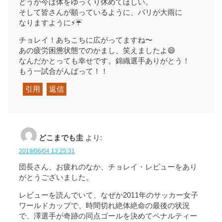
どうか今は体をゆっくり休めてほしい。
そして皆さんが願っているように、パリが大雨に
なりますように⚡️☔️
チョレイ！あちこちに広がってますね〜
あの疲労困憊状態でのかまし、笑えましたよ😄
なんだかとっても幸せです。錦織選手ありがとう！
もう一試合がんばって！！
引用
返信
どこまでも圭
より:
2019/06/04 13:25:31
団長さん、お疲れのなか、チョレイ・レビューをあり
がとうございました。
レビューを読んでいて、なぜか2011年のサッカー女子
ワールドカップで、時間切れ絶体絶命の最後の状況
で、澤選手が奇跡の同点ゴールを決めてペナルティー