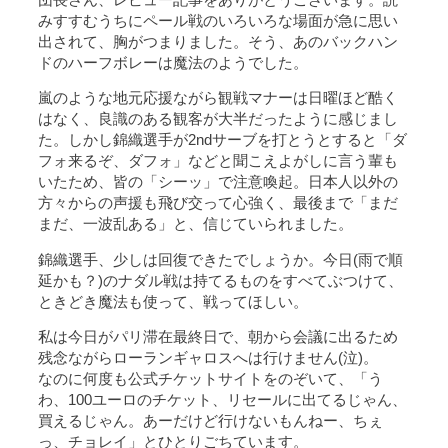
みすすむうちにペール戦のいろいろな場面が急に思い
出されて、胸がつまりました。そう、あのバックハン
ドのハーフボレーは魔法のようでした。
嵐のような地元応援ながら観戦マナーは日曜ほど酷く
はなく、良識のある観客が大半だったように感じまし
た。しかし錦織選手が2ndサーブを打とうとすると「ダ
フォ来るぞ、ダフォ」などと聞こえよがしに言う輩も
いたため、皆の「シーッ」で注意喚起。日本人以外の
方々からの声援も飛び交って心強く、最後まで「まだ
まだ、一波乱ある」と、信じていられました。
錦織選手、少しは回復できたでしょうか。今日(雨で順
延かも？)のナダル戦は持てるものをすべてぶつけて、
ときどき魔法も使って、戦ってほしい。
私は今日がパリ滞在最終日で、朝から会議に出るため
残念ながらローランギャロスへは行けません(泣)。
なのに何度も公式チケットサイトをのぞいて、「う
わ、100ユーロのチケット、リセールに出てるじゃん、
買えるじゃん。あーだけど行けないもんねー、ちぇ
っ、チョレイ」とひとりごちています。