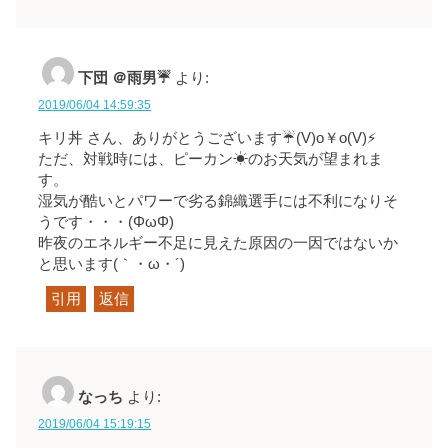
下団 ＠雨男☔
より:
2019/06/04 14:59:35
キリ丼 さん、ありがとうございます☔(V)o￥o(V)⚡
ただ、対戦時には、ピーカン☀のお天気が望まれま
す。
湿気が酷いとパワーで劣る錦織選手には不利になりそ
うです・・・(ΦωΦ)
昨夜のエネルギー不足に見えた原因の一因ではないか
と思います(｀・ω・´)ゞ
引用
返信
なっち
より:
2019/06/04 15:19:15