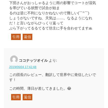
下団さんがおっしゃるように雨の影響でコートが湿気
を帯びている状態で試合が始ま
るのは逆に不利になりかねないので難しい(￣^￣)
しょうがないですね、天気は……。なるようになれ
だ！と言いながらひっくり返って
ぶら下がってるるてるて坊主に手を合わせてます🙏
引用
返信
ココナッツオイル
より:
2019/06/04 17:42:48
この団長のレビュー、翻訳して世界中に発信したいで
す！
この時間、薄日が差してきました。😂
引用
返信