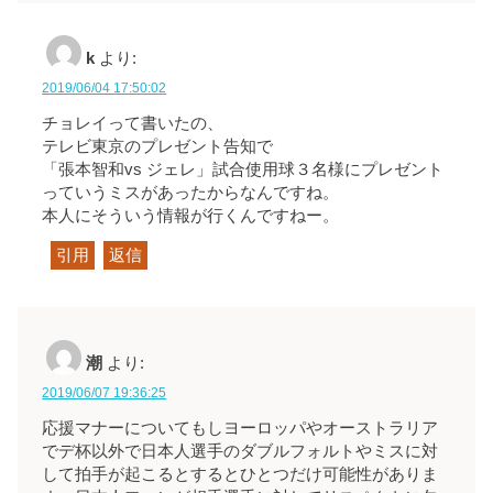
k
より:
2019/06/04 17:50:02
チョレイって書いたの、
テレビ東京のプレゼント告知で
「張本智和vs ジェレ」試合使用球３名様にプレゼント
っていうミスがあったからなんですね。
本人にそういう情報が行くんですねー。
引用
返信
潮
より:
2019/06/07 19:36:25
応援マナーについてもしヨーロッパやオーストラリア
でデ杯以外で日本人選手のダブルフォルトやミスに対
して拍手が起こるとするとひとつだけ可能性がありま