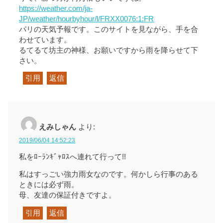
https://weather.com/ja-
JP/weather/hourbyhour/l/FRXX0076:1:FR
パリの天気予報です。このサイトを見ながら、手を合
わせています。
るてるて坊主の神様、お願いですから雨を降らせて下
さい。
引用
返信
えみしゃん
より:
2019/06/04 14:52:23
私をﾛｰﾗﾝｷﾞｬﾛｽへ連れて行って!!
私はすっごい強力雨女なのです。何かしら行事のある
ときには必ず雨。
母、友達の保証付きですよ。
引用
返信