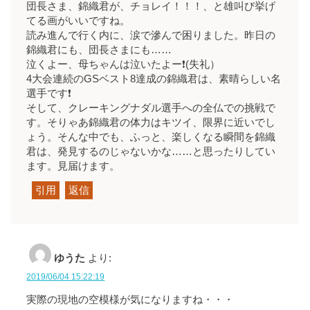
団長さま、錦織君が、チョレイ！！！、と雄叫び挙げ
てる画がいいですね。
読み進んで行く内に、涙で滲んで困りました。昨日の
錦織君にも、団長さまにも……
泣くよー、母ちゃんは泣いたよー❗(失礼）
4大会連続のGSベスト8達成の錦織君は、素晴らしい名
選手です❗
そして、クレーキングナダル選手への全仏での挑戦で
す。そりゃあ錦織君の体力はキツイ、限界に近いでし
ょう。そんな中でも、ふっと、楽しくなる瞬間を錦織
君は、発見するのじゃないかな……と思ったりしてい
ます。見届けます。
引用
返信
ゆうた
より:
2019/06/04 15:22:19
実際の現地の空模様が気になりますね・・・