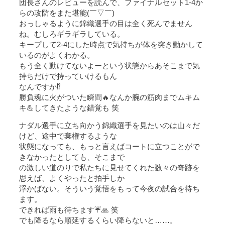
団長さんのレビューを読んで、ファイナルセット1-4か
らの攻防をまた堪能(￣▽￣)
おっしゃるように錦織選手の目は全く死んでません
ね。むしろギラギラしている。
キープして2-4にした時点で気持ちが体を突き動かして
いるのがよくわかる。
もう全く動けてないよーという状態からあそこまで気
持ちだけで持っていけるもん
なんですか⁉️
勝負魂に火がついた瞬間🔥なんか腕の筋肉までムキム
キ💪してきたような錯覚も 笑
ナダル選手に立ち向かう錦織選手を見たいのは山々だ
けど、途中で棄権するような
状態になっても、もっと言えばコートに立つことがで
きなかったとしても、そこまで
の激しい道のりで私たちに見せてくれた数々の奇跡を
思えば、よくやったと拍手しか
浮かばない。そういう覚悟をもって今夜の試合を待ち
ます。
できれば雨も待ちます☔️🙏 笑
でも降るなら順延するくらい降らないと……。