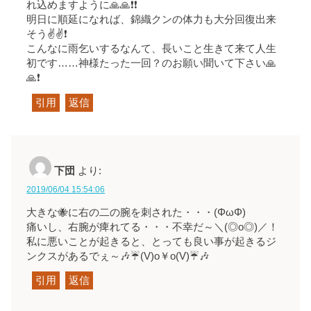
れ込めますように🙏🙏❗❗
明日に順延になれば、錦織クンの体力も大分回復出来
そう✌✌❗
こんなに雨乞いするなんて、長いこと生きて来て人生
初です……神様たった一回？のお願い聞いて下さい🙏
🙏❗
引用
返信
下団
より:
2019/06/04 15:54:06
大きな🐝に右の二の腕を刺された・・・(ΦωΦ)
痛いし、右腕が痺れてる・・・不幸だ～＼(◎o◎)／！
私に悪いことが起きると、とっても良い事が起きるジ
ンクスがあるでぇ～🎶☔(V)o￥o(V)☔🎶
引用
返信