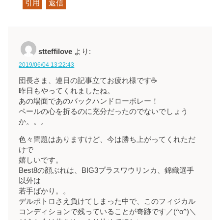
引用
返信
stteffilove
より:
2019/06/04 13:22:43
団長さま、連日の記事立てお疲れ様です☕️
昨日もやってくれましたね。
あの場面であのバックハンドローボレー！
ペールの心を折るのに充分だったのでないでしょう
か。。。
色々問題はありますけど、今は勝ち上がってくれただ
けで
嬉しいです。
Best8の顔ぶれは、BIG3プラスワウリンカ、錦織選手
以外は
若手ばかり。。
デルポトロさえ負けてしまった中で、このフィジカル
コンディションで残っていることが奇跡です／(^o^)＼