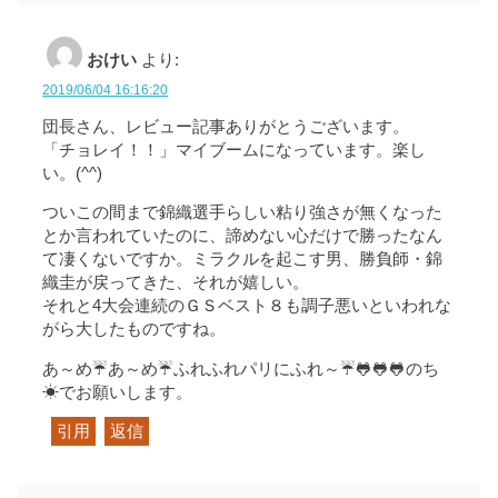
おけい
より:
2019/06/04 16:16:20
団長さん、レビュー記事ありがとうございます。
「チョレイ！！」マイブームになっています。楽し
い。(^^)
ついこの間まで錦織選手らしい粘り強さが無くなった
とか言われていたのに、諦めない心だけで勝ったなん
て凄くないですか。ミラクルを起こす男、勝負師・錦
織圭が戻ってきた、それが嬉しい。
それと4大会連続のＧＳベスト８も調子悪いといわれな
がら大したものですね。
あ～め☔あ～め☔ふれふれパリにふれ～☔🐸🐸🐸のち
☀でお願いします。
引用
返信