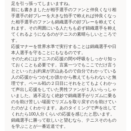
足を引っ張ってしまいますね。
前にも書きましたが相手選手のファンと仲良くなり相
手選手の好プレーを大きな拍手で称えれば仲良くなっ
た相手選手のファンも錦織選手の好プレーを称えてく
れます。その周囲にいる人たちも必ず錦織選手を称え
てくれるようになるのがテニスの素晴らしいところで
す。
応援マナーを世界水準で実行することは錦織選手や日
本人選手を守ることにもなるのです。
そのためにはテニスの応援の間や呼吸をしっかり知っ
ておくことも必要です。言葉一つでもここでだけ言う
とといったお約束が沢山あるので自分でわかっている
人の応援からつかむか誰かから教えてもらわないと無
理です。ペール戦の２日目にそれをとてもよくわかっ
て声出し応援をしていた男性ファンが１人いらっしゃ
いました。過不足なく絶妙で錦織選手がリズムに乗る
のを助け苦しい場面でリズムを取り戻すのを助けてい
たのがよくわかります。あのタイミングで声を出して
くれたら100人分くらいの応援を感じたと思います。
錦織選手に勝って欲しいと望むなら、テニスそのもの
を学ぶことが一番近道です。