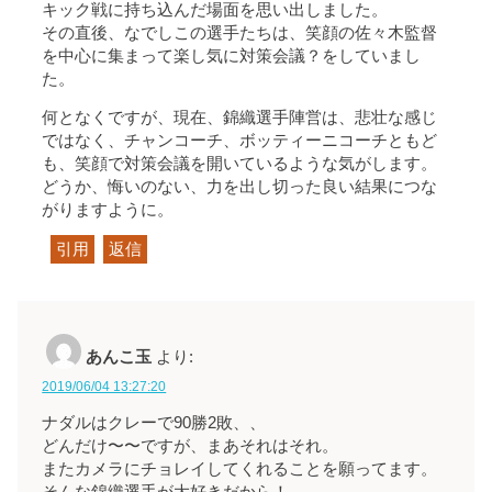
キック戦に持ち込んだ場面を思い出しました。
その直後、なでしこの選手たちは、笑顔の佐々木監督
を中心に集まって楽し気に対策会議？をしていまし
た。
何となくですが、現在、錦織選手陣営は、悲壮な感じ
ではなく、チャンコーチ、ボッティーニコーチともど
も、笑顔で対策会議を開いているような気がします。
どうか、悔いのない、力を出し切った良い結果につな
がりますように。
引用
返信
あんこ玉
より:
2019/06/04 13:27:20
ナダルはクレーで90勝2敗、、
どんだけ〜〜ですが、まあそれはそれ。
またカメラにチョレイしてくれることを願ってます。
そんな錦織選手が大好きだから！