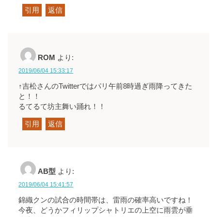
引用
返信
ROM
より:
2019/06/04 15:33:17
↑吉松さんのTwitterではパリ午前8時過ぎ雨降ってきた
と！！
るてるて坊主舞い踊れ！！
引用
返信
AB型
より:
2019/06/04 15:41:57
錦織クンの試合の時間帯は、雷雨の確率高いですね！
今夜、どうかフィリップシャトリエの上空に雨雲が垂