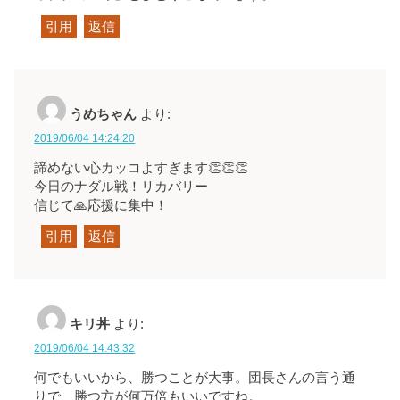
引用
返信
うめちゃん
より:
2019/06/04 14:24:20
諦めない心カッコよすぎます👏👏👏
今日のナダル戦！リカバリー
信じて🙏応援に集中！
引用
返信
キリ丼
より:
2019/06/04 14:43:32
何でもいいから、勝つことが大事。団長さんの言う通
りで、勝つ方が何万倍もいいですね。