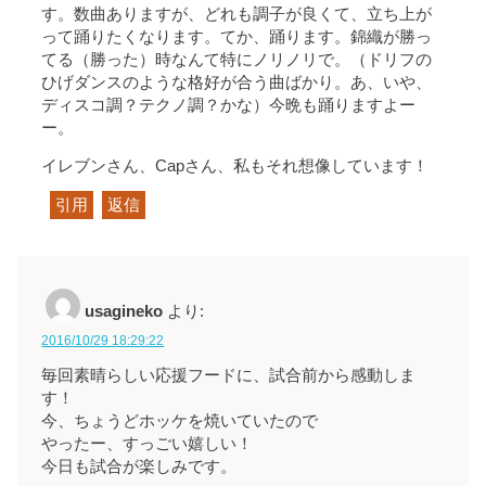
す。数曲ありますが、どれも調子が良くて、立ち上が
って踊りたくなります。てか、踊ります。錦織が勝っ
てる（勝った）時なんて特にノリノリで。（ドリフの
ひげダンスのような格好が合う曲ばかり。あ、いや、
ディスコ調？テクノ調？かな）今晩も踊りますよー
ー。
イレブンさん、Capさん、私もそれ想像しています！
引用
返信
usagineko
より:
2016/10/29 18:29:22
毎回素晴らしい応援フードに、試合前から感動しま
す！
今、ちょうどホッケを焼いていたので
やったー、すっごい嬉しい！
今日も試合が楽しみです。