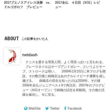
2017ブエノスアイレス決勝 vs.
2017全仏 ４日目（5/31）レビ
ドルゴポロフ プレビュー
ュー
ABOUT
この記事をかいた人
netdash
テニスを愛する理系人間。よく理屈っぽいと言われる。
プレースタイルはサーブアンドボレー、というよりサー
ブ。ストロークは弱い。 2008年2月15日に本ブログを開
設。その数日後に錦織圭はあのデルレイビーチ優勝を成し
遂げる。 錦織圭の存在を知ったのは2004年。その後
2006年全仏ジュニアベスト8で再注目。2007年のプロデビ
ュー（AIGオープン）で錦織の試合を初観戦。その後の活
躍を確信し、今に至る。
WebSite
Twitter
Facebook