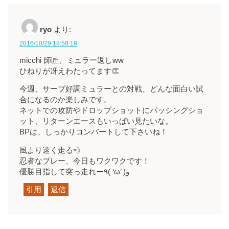
ryo
より:
2016/10/29 18:58:18
micchi 師匠、ミュラー返しww
ひねりが冴えわたってます👏
今週、サーブ好調ミュラーとの対戦、どんな面白い試
合になるのか楽しみです。
ネットでの攻防やドロップショットにパッシングショ
ット、リターンエースもいっぱい見たいな。
BPは、しっかりコンバートして下さいね！
風より速く走る💨
忍者なプレー、今日もワクワクです！
優勝目指して突っ走れー٩( ‘ω’ )و
引用
返信