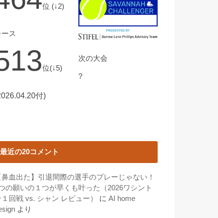
位 (↓2)
レース
513
次の大会
位(↓5)
?
2026.04.20付)
最近の20コメント
【鼻血出た】引退間際の選手のプレーじゃない！
3つの願いの１つが早くも叶った（2026ワシント
１回戦 vs. シャン レビュー）
に
AI home
esign
より