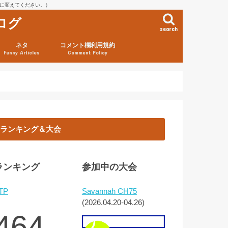
を@に変えてください。）
ログ
search
ネタ
コメント欄利用規約
Funny Articles
Comment Policy
ランキング＆大会
ランキング
参加中の大会
TP
Savannah CH75
(2026.04.20-04.26)
464