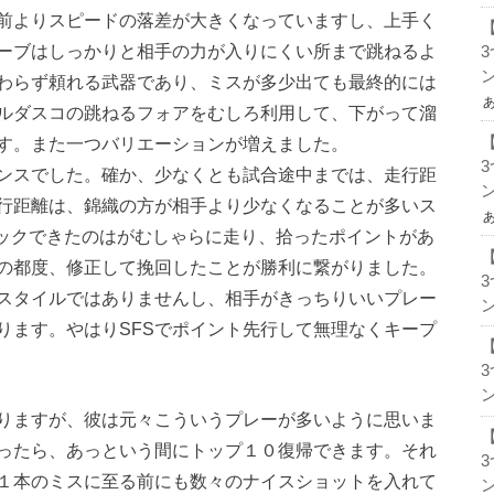
前よりスピードの落差が大きくなっていますし、上手く
ーブはしっかりと相手の力が入りにくい所まで跳ねるよ
ン
わらず頼れる武器であり、ミスが多少出ても最終的には
ルダスコの跳ねるフォアをむしろ利用して、下がって溜
す。また一つバリエーションが増えました。
ンスでした。確か、少なくとも試合途中までは、走行距
ン
行距離は、錦織の方が相手より少なくなることが多いス
バックできたのはがむしゃらに走り、拾ったポイントがあ
の都度、修正して挽回したことが勝利に繋がりました。
スタイルではありませんし、相手がきっちりいいプレー
ン
ります。やはりSFSでポイント先行して無理なくキープ
ン
りますが、彼は元々こういうプレーが多いように思いま
ったら、あっという間にトップ１０復帰できます。それ
１本のミスに至る前にも数々のナイスショットを入れて
ン