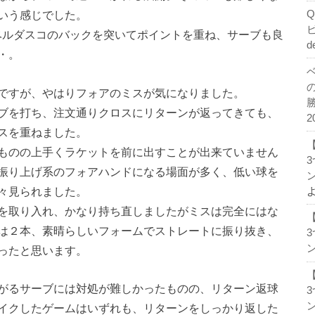
いう感じでした。
にベルダスコのバックを突いてポイントを重ね、サーブも良
d
・。
ですが、やはりフォアのミスが気になりました。
ブを打ち、注文通りクロスにリターンが返ってきても、
2
スを重ねました。
ものの上手くラケットを前に出すことが出来ていません
振り上げ系のフォアハンドになる場面が多く、低い球を
ン
々見られました。
を取り入れ、かなり持ち直しましたがミスは完全にはな
は２本、素晴らしいフォームでストレートに振り抜き、
ン
ったと思います。
がるサーブには対処が難しかったものの、リターン返球
ン
イクしたゲームはいずれも、リターンをしっかり返した