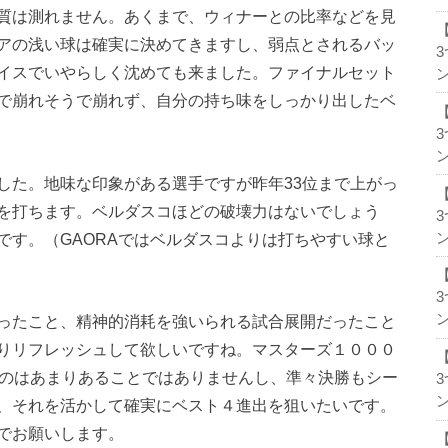
質は測れません。あくまで、ウィナーとの比率などを見
アの浅い球は確実に決めてきますし、弱点とされるバッ
イスでいやらしく沈めても来ました。ファイナルセット
ン
で崩れそうで崩れず、自分の持ち味をしっかり出したベ
ン
た。地味な印象がある選手ですが昨年33位まで上がっ
を打ちます。ベルダスコほどの破壊力はないでしょう
ン
です。（GAORAではベルダスコよりは打ちやすい球と
ン
ったこと、精神的消耗を強いられる試合展開だったこと
りリフレッシュして欲しいですね。マスターズ１０００
うのはあまりあることではありませんし、準々決勝もシー
ン
、それを活かして確実にベスト４進出を狙いたいです。
でお願いします。