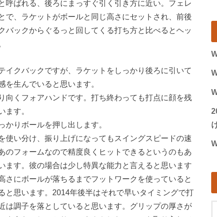
と呼ばれる、後ろにまっすぐ引く引き方に近い。フェレ
とで、ラケットがボールと同じ高さにセットされ、前後
クバックからぐるっと回してくる打ち方と比べるとヘッ
。
W
テイクバックですが、ラケットをしっかり後ろに引いて
W
感を生んでいると思います。
W
り向くフォアハンドです。打ち終わっても打点に顔を残
います。
っかりボールを押し出します。
げ
を使い分け、振り上げになってもスイングスピードの速
W
あのフォームなので精度良くヒットできるというのもあ
います。彼の場合は少し特異な能力と言えると思います
高さにボールが落ちるまでフットワークを使っていると
と思います。2014年後半はそれで早いタイミングで打
近は調子を落としていると思います。グリップの厚さが