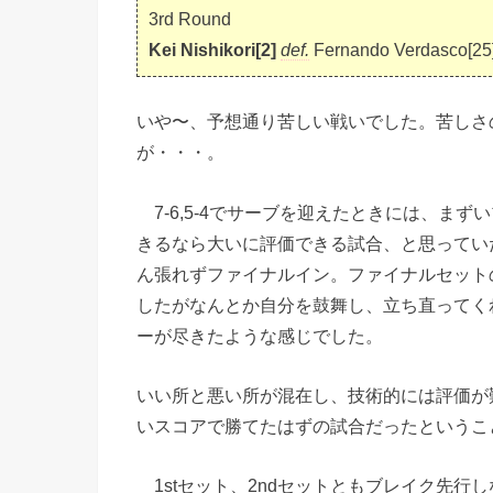
3rd Round
Kei Nishikori[2]
def.
Fernando Verdasco[25],
いや〜、予想通り苦しい戦いでした。苦しさ
が・・・。
7-6,5-4でサーブを迎えたときには、ま
きるなら大いに評価できる試合、と思ってい
ん張れずファイナルイン。ファイナルセット
したがなんとか自分を鼓舞し、立ち直ってく
ーが尽きたような感じでした。
いい所と悪い所が混在し、技術的には評価が
いスコアで勝てたはずの試合だったというこ
1stセット、2ndセットともブレイク先行