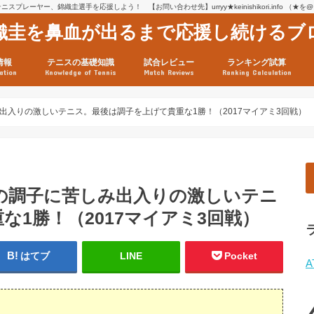
スプレーヤー、錦織圭選手を応援しよう！ 【お問い合わせ先】urryy★keinishikori.info （★
織圭を鼻血が出るまで応援し続けるブ
情報
テニスの基礎知識
試合レビュー
ランキング試算
ation
Knowledge of Tennis
Match Reviews
Ranking Calculation
ssage
ロフィール
績
グ推移
連グッズ
試合まとめ（2025年1月16
リスト（2021年8月10日時
ツアーの構造
ATPツアー ポイント表
テニス情報入手法
出入りの激しいテニス。最後は調子を上げて貴重な1勝！（2017マイアミ3回戦）
の調子に苦しみ出入りの激しいテニ
1勝！（2017マイアミ3回戦）
はてブ
LINE
Pocket
A