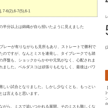
 7-6(2),6-7(5),6-1
の半分以上は錦織が自ら招いたように見えました
ずいプレーが有りながらも見所もあり、ストレートで勝利で
(
たのですが、なんとミスを連発し、タイブレークでも踏
の序盤も、ショックからかやや元気がなく、心配されま
れました。ベルダスコは頑張りもむなしく、最後はパワ
難しい試合となりました。しかし少なくとも、もっとい
とは言えると思います。
ン
d
しながら、ミスで追いつかれる展開。そのミスも難しくな