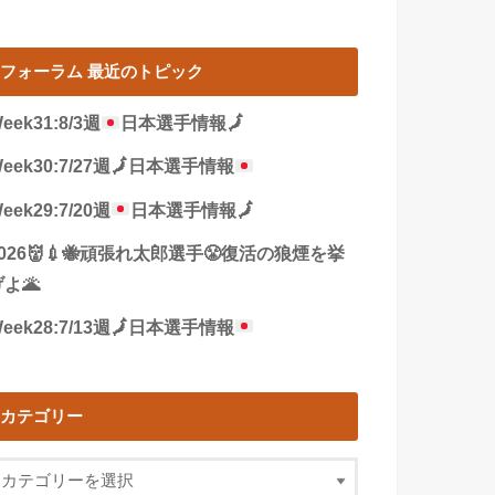
フォーラム 最近のトピック
eek31:8/3週
日本選手情報
🗾
eek30:7/27週
🗾
日本選手情報
eek29:7/20週
日本選手情報
🗾
2026👹💉🐝頑張れ太郎選手😤復活の狼煙を挙
よ🌋
eek28:7/13週
🗾
日本選手情報
カテゴリー