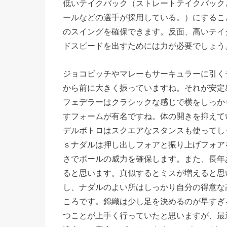
低いテイクバック（ストレートテイクバック
ールなどの選手が採用している。）にするこ
のスイングを確保できます。反面、高いテイ
ドスピードを出すためには力が必要でしょう
ジョコビッチやマレーもサーキュラーに引く
から前に大きく振っていますね。それが安定
フェデラーはクラシックな感じで横をしっか
すフォームが有名ですね。体の開きを抑えて
デルポトロはスクエアなスタンスも使ってし
ｓナダルは押し出しフォアと振り上げフォア
さでボールの威力を確保します。また、長年
ると思います。真似するとミスが増えると思
し、ナダルのよい所はしっかり自分の得意な
ころです。錦織は少し足を決めるのが早すぎる
つことが上手く行っていたと思いますが、最