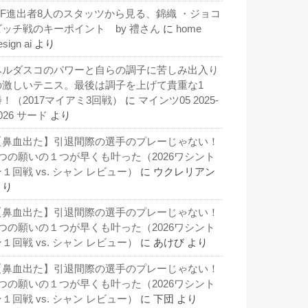
QF進出者8人のスタッツから見る、錦織 ・ジョコ
ビッチ戦のキーポイント by 禮さん
に
home
esign ai
より
ベルダスコのパワーと自らの調子に苦しみ出入り
の激しいテニス。最後は調子を上げて貴重な1
勝！（2017マイアミ3回戦）
に
マインツ05 2025-
026 サード
より
【鼻血出た】引退間際の選手のプレーじゃない！
3つの願いの１つが早くも叶った（2026ワシント
１回戦 vs. シャン レビュー）
に
ウクレリアン
より
【鼻血出た】引退間際の選手のプレーじゃない！
3つの願いの１つが早くも叶った（2026ワシント
１回戦 vs. シャン レビュー）
に
あけび
より
【鼻血出た】引退間際の選手のプレーじゃない！
3つの願いの１つが早くも叶った（2026ワシント
１回戦 vs. シャン レビュー）
に
下団
より