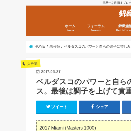
世界一を目指すプロテニ
錦
ホーム
フォーラム
錦織圭
Home
Forums
Kei Inform
日本選手情報
鼻血ブログラボ
鼻血ブログ分析班
Kei’s Me
錦織圭プ
錦織圭 戦
ランキン
錦織圭関
鼻血が出た
次は見とけ
日現在）
点）
HOME
未分類
ベルダスコのパワーと自らの調子に苦しみ
未分類
2017.03.27
ベルダスコのパワーと自ら
ス。最後は調子を上げて貴重な
ツイート
シェア
2017 Miami (Masters 1000)