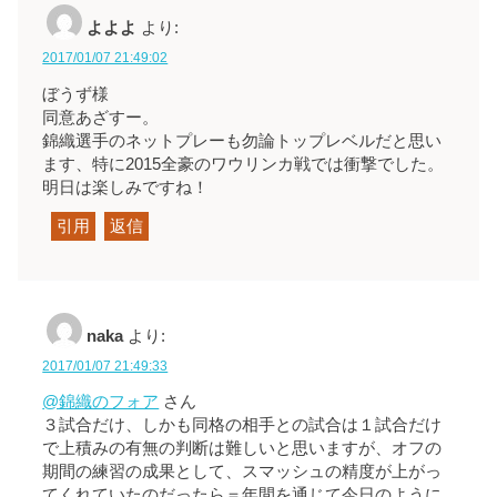
よよよ
より:
2017/01/07 21:49:02
ぼうず様
同意あざすー。
錦織選手のネットプレーも勿論トップレベルだと思い
ます、特に2015全豪のワウリンカ戦では衝撃でした。
明日は楽しみですね！
引用
返信
naka
より:
2017/01/07 21:49:33
@錦織のフォア
さん
３試合だけ、しかも同格の相手との試合は１試合だけ
で上積みの有無の判断は難しいと思いますが、オフの
期間の練習の成果として、スマッシュの精度が上がっ
てくれていたのだったら＝年間を通じて今日のように