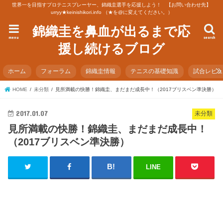
世界一を目指すプロテニスプレーヤー、錦織圭選手を応援しよう！ 【お問い合わせ先】
urryy★keinishikori.info （★を@に変えてください。）
錦織圭を鼻血が出るまで応
menu
search
援し続けるブログ
ホーム
フォーラム
錦織圭情報
テニスの基礎知識
試合レビ
HOME
未分類
見所満載の快勝！錦織圭、まだまだ成長中！（2017ブリスベン準決勝）
2017.01.07
未分類
見所満載の快勝！錦織圭、まだまだ成長中！
（2017ブリスベン準決勝）
LINE