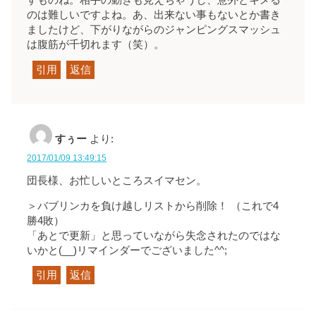
すものね。相手の動きも見えちゃうし、意外とキメる
のは難しいですよね。あ、出来ない事もないとか書き
ましたけど、下がりながらのジャンピングスマッシュ
は腹筋が千切れます（笑）。
引用
返信
すぅー
より:
2017/01/09 13:49:15
団長様、お忙しいところスイマセン。
＞バブリンカを負け越しリストから削除！ （これで4
勝4敗）
「あとで更新」と思っていながら失念されたのではな
いかと(__)リマインダーでございました^^;
引用
返信