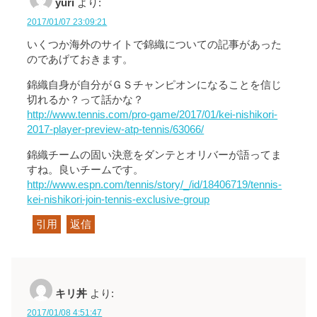
yuri
より:
2017/01/07 23:09:21
いくつか海外のサイトで錦織についての記事があった
のであげておきます。
錦織自身が自分がＧＳチャンピオンになることを信じ
切れるか？って話かな？
http://www.tennis.com/pro-game/2017/01/kei-nishikori-
2017-player-preview-atp-tennis/63066/
錦織チームの固い決意をダンテとオリバーが語ってま
すね。良いチームです。
http://www.espn.com/tennis/story/_/id/18406719/tennis-
kei-nishikori-join-tennis-exclusive-group
引用
返信
キリ丼
より:
2017/01/08 4:51:47