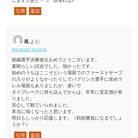
しますがあと一つ、頑張れ圭‼︎
引用
返信
風
より:
2017/01/07 19:43:03
錦織選手決勝進出おめでとうございます。
素晴らしい試合でした。強かったです。
始めのうちはここぞという場面でのファーストサーブ
の入りがよくなかったりしてバブリンカ選手に攻めラ
レル場面もありましたが、凌いで
タイブレークに持ち込んでからは、非常に安定感が有
りました。
安心して観ていられました。
本当に強くなったと思います。
明日もしっかり応援します。（戦術勝負になるでしょ
うか？）
引用
返信