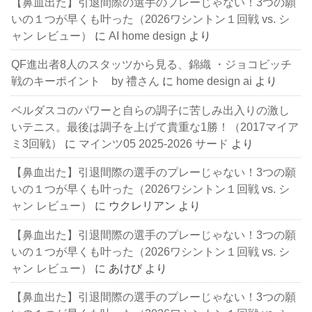
【鼻血出た】引退間際の選手のプレーじゃない！3つの願
いの１つが早くも叶った（2026ワシントン１回戦 vs. シ
ャン レビュー）
に
AI home design
より
QF進出者8人のスタッツから見る、錦織 ・ジョコビッチ
戦のキーポイント by 禮さん
に
home design ai
より
ベルダスコのパワーと自らの調子に苦しみ出入りの激し
いテニス。最後は調子を上げて貴重な1勝！（2017マイア
ミ3回戦）
に
マインツ05 2025-2026 サード
より
【鼻血出た】引退間際の選手のプレーじゃない！3つの願
いの１つが早くも叶った（2026ワシントン１回戦 vs. シ
ャン レビュー）
に
ウクレリアン
より
【鼻血出た】引退間際の選手のプレーじゃない！3つの願
いの１つが早くも叶った（2026ワシントン１回戦 vs. シ
ャン レビュー）
に
あけび
より
【鼻血出た】引退間際の選手のプレーじゃない！3つの願