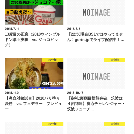
2018.7.11
2016.8.6
13度目の正直（2018ウィンブル
【22:58現在BS1ではやってませ
ドン準々決勝 vs. ジョコビッ
ん！gorin.jpでライブ配信中！…
チ）
未分類
未分類
2018.11.2
2015.10.17
【鼻血対象試合】2018パリ準々
【御礼:慶應目標額突破、筑波は
決勝 vs. フェデラー プレビュ
４割到達】慶応チャレンジャー・
ー
筑波フューチ…
未分類
未分類