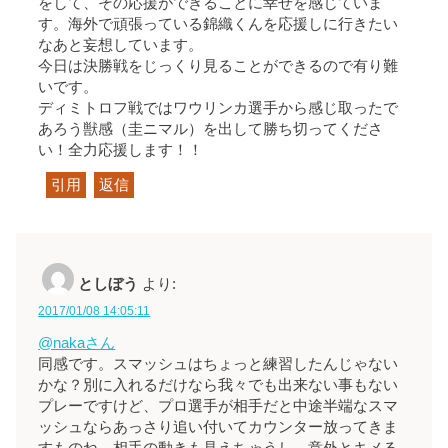
をして、その応援ができることに幸せを感じていま
す。海外で頑張っている錦織くんを応援しに行きたい
なあと妄想しています。
今日は決勝戦をじっくり見ることができるので有り難
いです。
ディミトロフ戦ではワウリンカ選手から感じ取ったで
あろう獣感（圭ニマル）を出して勝ち切ってくださ
い！全力応援します！！
引用
返信
としぼう
より:
2017/01/08 14:05:11
@nakaさん
同感です。スマッシュはちょっと練習したんじゃない
かな？別に入れるだけなら我々でも出来ない事もない
プレーですけど、プロ選手が相手だと中途半端なスマ
ッシュならあっさり追い付いてカウンター放ってきま