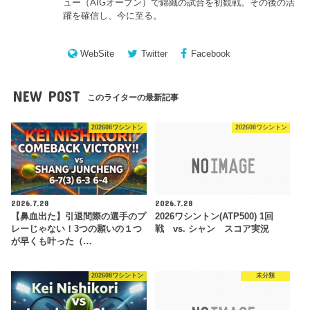
ュー（AIGオープン）で錦織の試合を初観戦。その後の活
躍を確信し、今に至る。
WebSite
Twitter
Facebook
NEW POST
このライターの最新記事
202608ワシントン
202608ワシントン
2026.7.28
2026.7.28
【鼻血出た】引退間際の選手のプ
2026ワシントン(ATP500) 1回
レーじゃない！3つの願いの１つ
戦 vs. シャン スコア実況
が早くも叶った（…
202608ワシントン
未分類