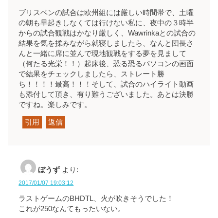
ブリスベンの試合は欧州組には厳しい時間帯で、土曜
の朝も早起きしなくては行けない私に、夜中の３時半
からの試合観戦はかなり厳しく、Wawrinkaとの試合の
結果を気を揉みながら就寝しましたら、なんと団長さ
んと一緒に席に並んで現地観戦をする夢を見まして
（何たる光栄！！）起床後、恐る恐るパソコンの画面
で結果をチェックしましたら、ストレート勝
ち！！！！最高！！！そして、試合のハイライト動画
も添付して頂き、有り難うございました。あとは決勝
ですね。楽しみです。
引用
返信
ぼうず
より:
2017/01/07 19:03:12
ラストゲームのBHDTL、火が吹きそうでした！
これが250なんてもったいない。