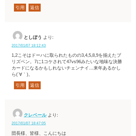
引用
返信
としぼう
より:
2017/01/07 18:12:43
1,2こそはドーハに取られたものの3,4,5,8,9を揃えたブ
リズベン。7に1コケされて47vs96みたいな地味な決勝
カードになるかもしれないチェンナイ…来年あるかし
ら(´∀｀)。
引用
返信
クレベール
より:
2017/01/07 18:47:05
団長様、皆様、こんにちは