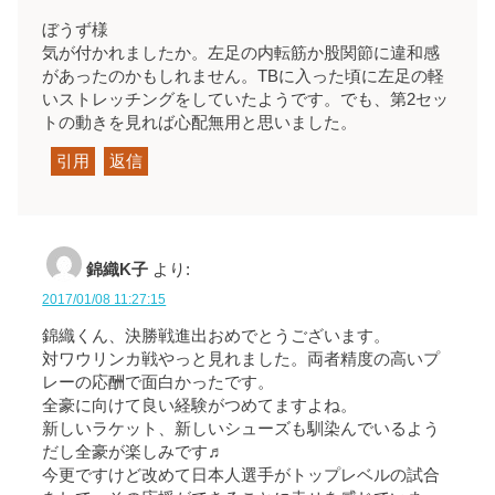
ぼうず様
気が付かれましたか。左足の内転筋か股関節に違和感
があったのかもしれません。TBに入った頃に左足の軽
いストレッチングをしていたようです。でも、第2セッ
トの動きを見れば心配無用と思いました。
引用
返信
錦織K子
より:
2017/01/08 11:27:15
錦織くん、決勝戦進出おめでとうございます。
対ワウリンカ戦やっと見れました。両者精度の高いプ
レーの応酬で面白かったです。
全豪に向けて良い経験がつめてますよね。
新しいラケット、新しいシューズも馴染んでいるよう
だし全豪が楽しみです♬
今更ですけど改めて日本人選手がトップレベルの試合