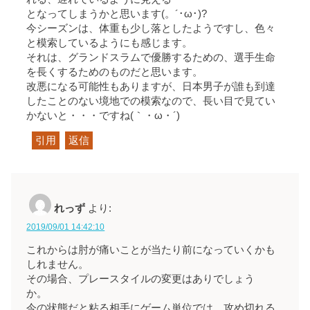
となってしまうかと思います(。´･ω･)?
今シーズンは、体重も少し落としたようですし、色々
と模索しているようにも感じます。
それは、グランドスラムで優勝するための、選手生命
を長くするためのものだと思います。
改悪になる可能性もありますが、日本男子が誰も到達
したことのない境地での模索なので、長い目で見てい
かないと・・・ですね(｀・ω・´)ゞ
引用
返信
れっず
より:
2019/09/01 14:42:10
これからは肘が痛いことが当たり前になっていくかも
しれません。
その場合、プレースタイルの変更はありでしょう
か。
今の状態だと粘る相手にゲーム単位では、攻め切れる