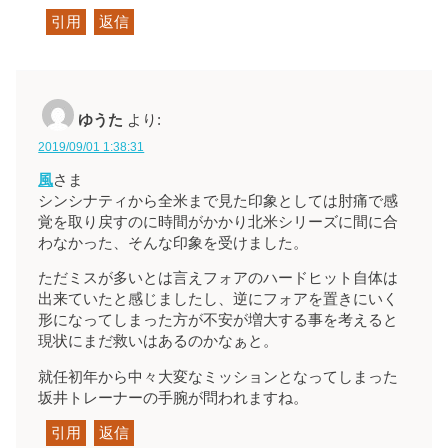
引用
返信
ゆうた
より:
2019/09/01 1:38:31
風
さま
シンシナティから全米まで見た印象としては肘痛で感
覚を取り戻すのに時間がかかり北米シリーズに間に合
わなかった、そんな印象を受けました。
ただミスが多いとは言えフォアのハードヒット自体は
出来ていたと感じましたし、逆にフォアを置きにいく
形になってしまった方が不安が増大する事を考えると
現状にまだ救いはあるのかなぁと。
就任初年から中々大変なミッションとなってしまった
坂井トレーナーの手腕が問われますね。
引用
返信