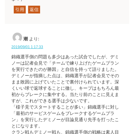
引用
返信
潮
より:
2019/09/01 1:17:33
錦織選手側の問題も多少はあった試合でしたが、デミ
ノーは記者会見で「チームで練り上げたゲームプラン
を実行できたのが勝因」と自信を持って語りました。
デミノーが指摘した点は、錦織選手が記者会見でその
まま敗因に上げていたことで裏付けられています。深
くいい球で返球することに徹し、キープはもちろん最
初からブレークに集中する。当たり前のことに見えま
すが、これができる選手は少ないです。
「様子見でスタートすることが多い」錦織選手に対し
「最初のサービスゲームをブレークするゲームプラ
ン」を実行したデミノーが目論見通り先手を打ったこ
とになります。
クラン戦もデミノー戦も、錦織選手側の戦略は素人目