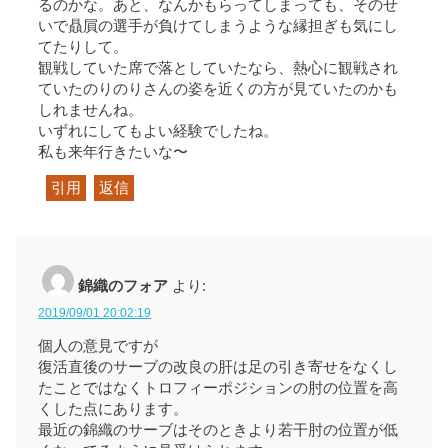
るのかな。あと、なんかもらってしまっても、そのせ
いで贔屓の選手が負けてしまうような縁担ぎも気にし
てたりして。
観戦していた席で落としていたなら、熱心に観戦され
ていたのりのりさんの姿を近くの方が見ていたのかも
しれませんね。
いずれにしてもよい経験でしたね。
私も来年行きたいな〜
引用
返信
錦織のフォア
より:
2019/09/01 20:02:19
個人の意見ですが
復活直後のサーブの改良の肝は足の引き寄せをなくし
たことではなくトロフィーポジションの肘の位置を高
くした点にあります。
最近の錦織のサーブはそのときより若干肘の位置が低