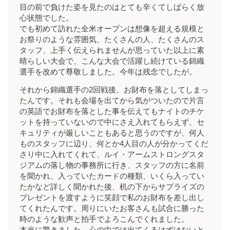
目の前で負けた姿を見たのはとても辛くてしばらく放
心状態でした。
でも初めて訪れた全米オープンは想像を超える規模と
お祭りのような雰囲気、たくさんの人、たくさんのス
タッフ、上手く伝えられませんが思っていた以上に素
晴らしい大会で、こんな大会で活躍し続けている錦織
選手を改めて尊敬しました。今年は残念でしたが。
それから錦織選手の2回戦後、お財布を落としてしまっ
たんです。それも会場を出てから気がついたので片言
の英語でお財布を落とした事を伝えてもナイトのチケ
ットを持っていないので中にさえ入れてもらえず、セ
キュリティが厳しいこともあると思うのですが、何人
ものスタッフに辺り、何とか4人目の人が分かってくだ
さり中に入れてくれて、ルイ・アームストロングスタ
ジアムの落し物の事務所に行き、スタッフの方に名前
を聞かれ、入っていたカードの種類、いくら入ってい
たかなど詳しく聞かれた後、机の下からサプライズの
プレゼントを渡すように笑顔で私のお財布を差し出し
てくれたんです。周りにいたお客さんも試合に勝った
時のような歓声と拍手でよろこんでくれました。