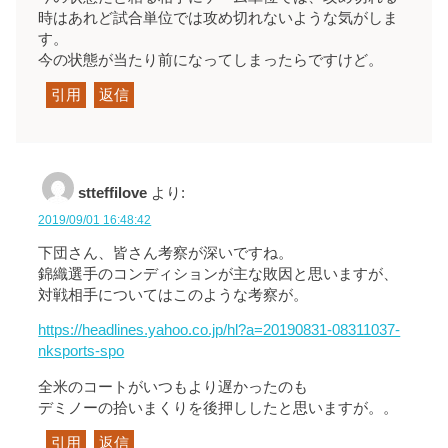
時はあれど試合単位では攻め切れないような気がしま
す。
今の状態が当たり前になってしまったらですけど。
引用
返信
stteffilove
より:
2019/09/01 16:48:42
下団さん、皆さん考察が深いですね。
錦織選手のコンディションが主な敗因と思いますが、
対戦相手についてはこのような考察が。
https://headlines.yahoo.co.jp/hl?a=20190831-08311037-
nksports-spo
全米のコートがいつもより遅かったのも
デミノーの拾いまくりを後押ししたと思いますが。。
引用
返信