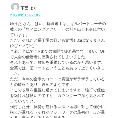
下団
より:
2019/09/01 14:23:05
ゆうた さん、はい、錦織選手は、ギルバートコーチの
教えの「ウィニングアグリー」の引き出しも身に付い
ています。
ただ、それだと長丁場の戦いも覚悟せねばなりません
(੭ु´･ω･`)੭ु⁾⁾
全豪、全仏で４Rまでの激闘で疲れ果ててしまい、QF
で大会の優勝者に圧倒されてしまいました。
それもあって、攻めを重視しているのかと思います。
全英では、芝コートということもあって上手くいきま
した。
ただ、今年の全米のコートは表面がザラザラしている
との情報もあり、遅めのようです。
そこで攻撃を重視し過ぎてしまいますと、強打で優位
を築ければ良いのですが、カウンターで深く返されて
しまいますと、
強打した分、体勢が崩れる→深い返球に対して僅かに
構えが遅れる→それがフットワークの最初の一歩が遅
れる、遅れているように見える