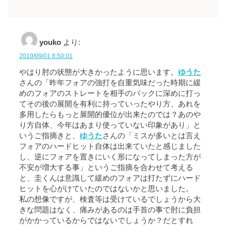
youko
より:
2019/09/01 8:50:01
やはり肘の状態が大きかったように思います。
ゆうた
さんの「昨年フォアの強打を自重気味だった時期に緩
めのフォアのストレートを相手のバックに深めに打っ
てその後の展開を有利に持っていったやり方、あれを
多用したらもっと展開的優位が出来たのでは？あのや
り方自体、今年はあまり使っていない印象があり」と
いうご指摘きと、
ゆうた
さんの「ミスが多いとは言え
フォアのハードヒット自体は出来ていたと感じました
し、逆にフォアを置きにいく形になってしまった方が
不安が増大する事」というご指摘を合わせて考える
と、圭くんは意識して緩めのフォアは打たずにハード
ヒットを心がけていたのではないかと思いました。
私の想像ですが、検査等は受けているでしょうから大
きな問題はなく、痛みがあるのは手首の事で肘に負担
がかかっているからではないでしょうか？だとすれ