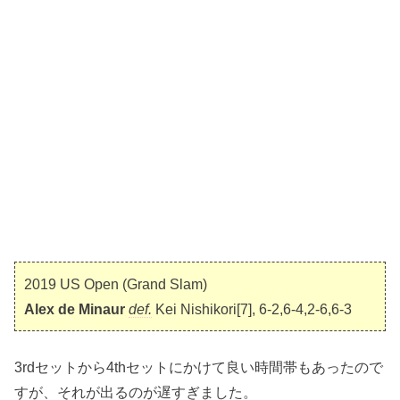
2019 US Open (Grand Slam)
Alex de Minaur
def.
Kei Nishikori[7], 6-2,6-4,2-6,6-3
3rdセットから4thセットにかけて良い時間帯もあったので
すが、それが出るのが遅すぎました。