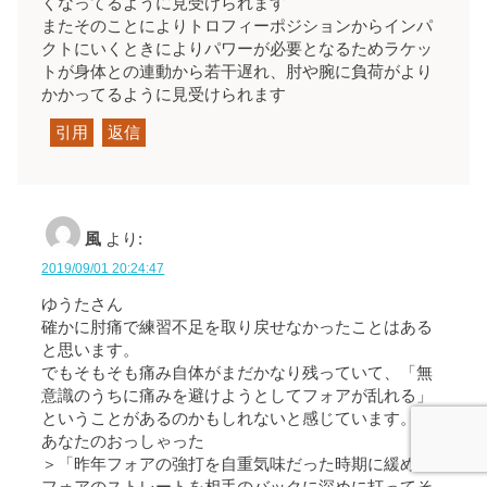
くなってるように見受けられます
またそのことによりトロフィーポジションからインパ
クトにいくときによりパワーが必要となるためラケッ
トが身体との連動から若干遅れ、肘や腕に負荷がより
かかってるように見受けられます
引用
返信
風
より:
2019/09/01 20:24:47
ゆうたさん
確かに肘痛で練習不足を取り戻せなかったことはある
と思います。
でもそもそも痛み自体がまだかなり残っていて、「無
意識のうちに痛みを避けようとしてフォアが乱れる」
ということがあるのかもしれないと感じています。
あなたのおっしゃった
＞「昨年フォアの強打を自重気味だった時期に緩めの
フォアのストレートを相手のバックに深めに打ってそ