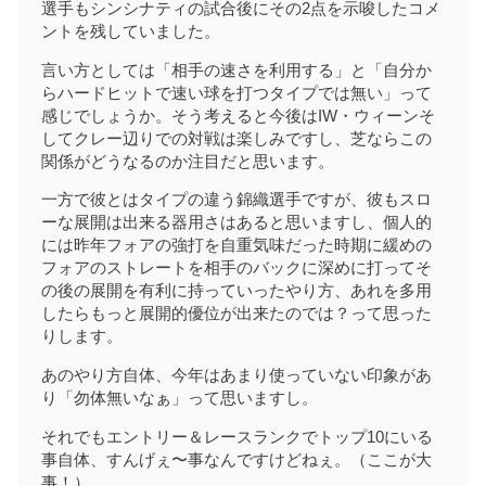
選手もシンシナティの試合後にその2点を示唆したコメ
ントを残していました。
言い方としては「相手の速さを利用する」と「自分か
らハードヒットで速い球を打つタイプでは無い」って
感じでしょうか。そう考えると今後はIW・ウィーンそ
してクレー辺りでの対戦は楽しみですし、芝ならこの
関係がどうなるのか注目だと思います。
一方で彼とはタイプの違う錦織選手ですが、彼もスロ
ーな展開は出来る器用さはあると思いますし、個人的
には昨年フォアの強打を自重気味だった時期に緩めの
フォアのストレートを相手のバックに深めに打ってそ
の後の展開を有利に持っていったやり方、あれを多用
したらもっと展開的優位が出来たのでは？って思った
りします。
あのやり方自体、今年はあまり使っていない印象があ
り「勿体無いなぁ」って思いますし。
それでもエントリー＆レースランクでトップ10にいる
事自体、すんげぇ〜事なんですけどねぇ。（ここが大
事！）