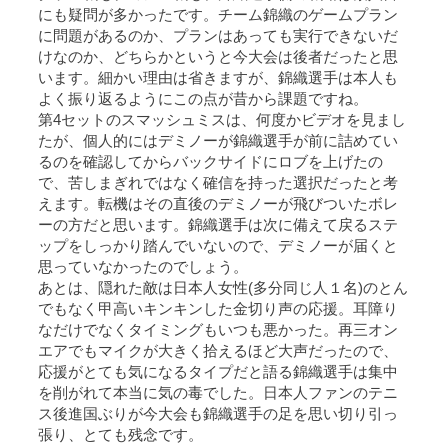
にも疑問が多かったです。チーム錦織のゲームプラン
に問題があるのか、プランはあっても実行できないだ
けなのか、どちらかというと今大会は後者だったと思
います。細かい理由は省きますが、錦織選手は本人も
よく振り返るようにこの点が昔から課題ですね。
第4セットのスマッシュミスは、何度かビデオを見まし
たが、個人的にはデミノーが錦織選手が前に詰めてい
るのを確認してからバックサイドにロブを上げたの
で、苦しまぎれではなく確信を持った選択だったと考
えます。転機はその直後のデミノーが飛びついたボレ
ーの方だと思います。錦織選手は次に備えて戻るステ
ップをしっかり踏んでいないので、デミノーが届くと
思っていなかったのでしょう。
あとは、隠れた敵は日本人女性(多分同じ人１名)のとん
でもなく甲高いキンキンした金切り声の応援。耳障り
なだけでなくタイミングもいつも悪かった。再三オン
エアでもマイクが大きく拾えるほど大声だったので、
応援がとても気になるタイプだと語る錦織選手は集中
を削がれて本当に気の毒でした。日本人ファンのテニ
ス後進国ぶりが今大会も錦織選手の足を思い切り引っ
張り、とても残念です。