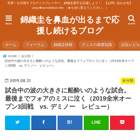
世界一を目指すプロテニスプレーヤー、錦織圭選手を応援しよう！ 【お問い合わせ先】
urryy★keinishikori.info （★を@に変えてください。）
錦織圭を鼻血が出るまで応
menu
search
援し続けるブログ
ホーム
フォーラム
錦織圭情報
テニスの基礎知識
試合レビ
HOME
未分類
試合中の波の大きさに船酔いのような試合。最後までフォアのミスに泣く（2019全米オープ
ン3回戦 vs. デミノー レビュー）
2019.08.31
未分類
試合中の波の大きさに船酔いのような試合。
最後までフォアのミスに泣く（2019全米オー
プン3回戦 vs. デミノー レビュー）
LINE