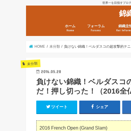
世界一を目指すプロテニ
錦
ホーム
フォーラム
錦織圭
Home
Forums
Kei Inform
日本選手情報
鼻血ブログラボ
鼻血ブログ分析班
Kei’s Me
錦織圭プ
錦織圭 戦
ランキン
錦織圭関
鼻血が出た
次は見とけ
日現在）
点）
HOME
未分類
負けない錦織！ベルダスコの超攻撃的テニ
未分類
2016.05.28
負けない錦織！ベルダスコ
だ！押し切った！（2016全
ツイート
シェア
2016 French Open (Grand Slam)