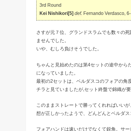
3rd Round
Kei Nishikori[5]
def.
Fernando Verdasco, 6-3
さすが元７位、グランドスラムでも数々の死
ませんでした。
いや、むしろ負けそうでした。
ちゃんと見始めたのは第4セットの途中から
になっていました。
最初の2セットは、ベルダスコのフォアの角
チラと見ていましたが,セット終盤で錦織が
このままストレートで勝ってくれればいいが
想が正しかったようで、どんどんとベルダス
フォアハンドは速いだけでなくて鋭角。サー