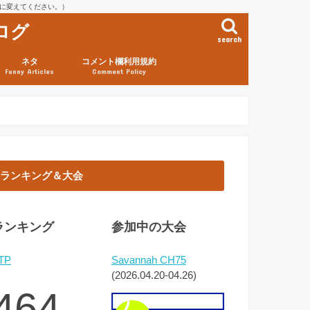
を@に変えてください。）
ログ
search
ネタ
コメント欄利用規約
Funny Articles
Comment Policy
ランキング＆大会
ランキング
参加中の大会
TP
Savannah CH75
(2026.04.20-04.26)
464