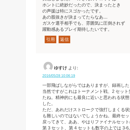
ホントに絶妙だったので、決まったとき
の声援は特にスゴかったです。
あの股抜きが決まってたらなあ…
ガスケ選手相手でも、雰囲気に圧倒されず
躍動感あるプレイ期待したいです。
引用
返信
ゆすけ
より:
2016/05/28 10:06:19
一部飛ばしながらではありますが、録画した
当然ですがこれはトーナメント戦、2 セッ
たね。精神的にも最良に近いと思われる状態を
した。
ただ、あれだけストロークで強打しまくる状態
も難しいのではないでしょうかね。最終セッ
戻ってきて、ああ、やはりファイナルセット
第 3 セット、第 4 セットも数字の上では 3