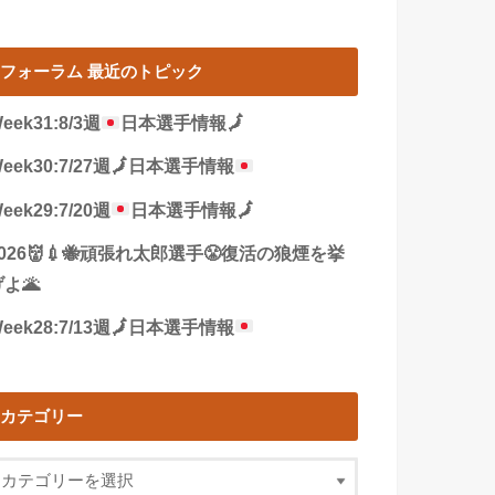
フォーラム 最近のトピック
eek31:8/3週
日本選手情報
🗾
eek30:7/27週
🗾
日本選手情報
eek29:7/20週
日本選手情報
🗾
2026👹💉🐝頑張れ太郎選手😤復活の狼煙を挙
よ🌋
eek28:7/13週
🗾
日本選手情報
カテゴリー