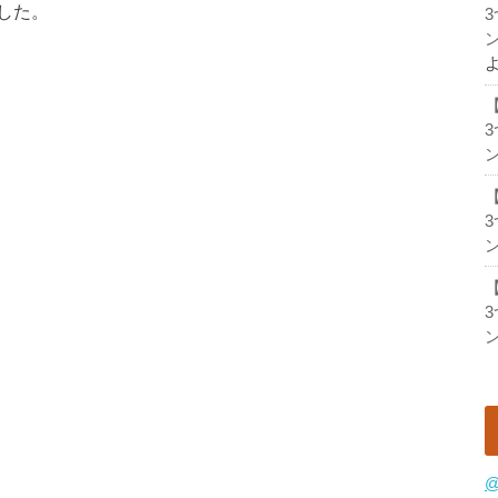
した。
ン
ン
ン
ン
@