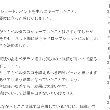
、ショートポイントを中心にキープしたこと。
ン
優位に立った感じがしました。
がらもベルダスコがキープしたことはさすがでしたが、
クを見せ、ネット際に落ちるドロップショットに反応しポ
ン
合を決めました。
実績のあるベテラン選手は実力の上限値が高いので恐ろ
すし・・・。
ン
としてもベルダスコを讃えるべき内容だったと思います
あせてしまう結果となっていたことでしょう。
容は僅かな差でも、結果は大違いです。
ン
続けていって結果を出さないといけません。
しながらもここ２戦では完勝しているだけに、錦織が当
ン