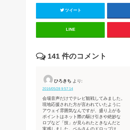
ツイート
LINE
141
件のコメント
ひろきち
より:
2016/05/28 9:57:14
会場音声だけでテレビ観戦してみました。
現地応援された方が言われていたように
アウェイ雰囲気なんですが、盛り上がる
ポイントはネット際の駆け引きや絶妙な
ロブなど「技」が見られたときなんだと
実感しました。ベルさんのドロップは