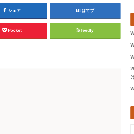
シェア
はてブ
Pocket
feedly
W
W
W
げ
W