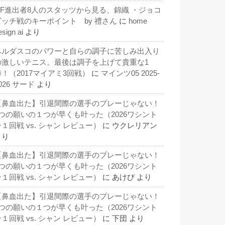
QF進出者8人のスタッツから見る、錦織 ・ジョコ
ビッチ戦のキーポイント by 禮さん
に
home
esign ai
より
ベルダスコのパワーと自らの調子に苦しみ出入り
の激しいテニス。最後は調子を上げて貴重な1
勝！（2017マイアミ3回戦）
に
マインツ05 2025-
026 サード
より
【鼻血出た】引退間際の選手のプレーじゃない！
3つの願いの１つが早くも叶った（2026ワシント
１回戦 vs. シャン レビュー）
に
ウクレリアン
より
【鼻血出た】引退間際の選手のプレーじゃない！
3つの願いの１つが早くも叶った（2026ワシント
１回戦 vs. シャン レビュー）
に
あけび
より
【鼻血出た】引退間際の選手のプレーじゃない！
3つの願いの１つが早くも叶った（2026ワシント
１回戦 vs. シャン レビュー）
に
下団
より