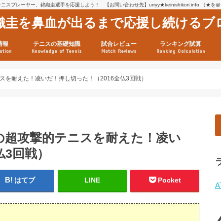
スプレーヤー、錦織圭選手を応援しよう！ 【お問い合わせ先】urryy★keinishikori.info （★
織圭を鼻血が出るまで応援し続けるブ
情報
テニスの基礎知識
試合レビュー
ランキング試算
ation
Knowledge of Tennis
Match Reviews
Ranking Calculation
ssage
ロフィール
績
グ推移
連グッズ
試合まとめ（2025年1月16
リスト（2021年8月10日時
ツアーの構造
ATPツアー ポイント表
テニス情報入手法
スを耐えた！凌いだ！押し切った！（2016全仏3回戦）
の超攻撃的テニスを耐えた！凌い
仏3回戦）
はてブ
LINE
Pocket
A