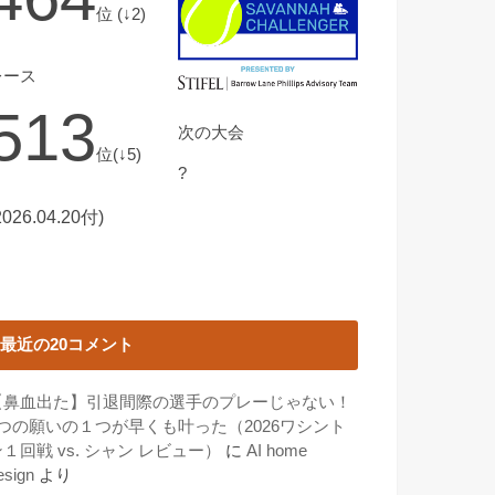
位 (↓2)
レース
513
次の大会
位(↓5)
?
2026.04.20付)
最近の20コメント
【鼻血出た】引退間際の選手のプレーじゃない！
3つの願いの１つが早くも叶った（2026ワシント
１回戦 vs. シャン レビュー）
に
AI home
esign
より