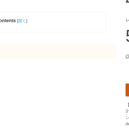
ontents
[
開く
]
(
ン
d