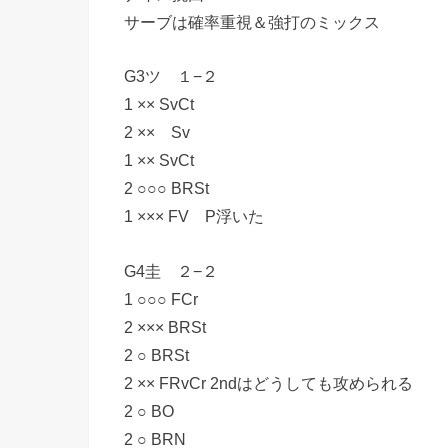
サーブは確率重視＆強打のミックス
G3ツ １−２
1 ×× SvCt
2 ×× Sv
1 ×× SvCt
2 ○○○ BRSt
1 ××× FV P浮いた
G4圭 ２−２
1 ○○○ FCr
2 ××× BRSt
2 ○ BRSt
2 ×× FRvCr 2ndはどうしても攻められる
2 ○ BO
2 ○ BRN