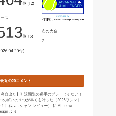
位 (↓2)
レース
513
次の大会
位(↓5)
?
2026.04.20付)
最近の20コメント
【鼻血出た】引退間際の選手のプレーじゃない！
3つの願いの１つが早くも叶った（2026ワシント
１回戦 vs. シャン レビュー）
に
AI home
esign
より