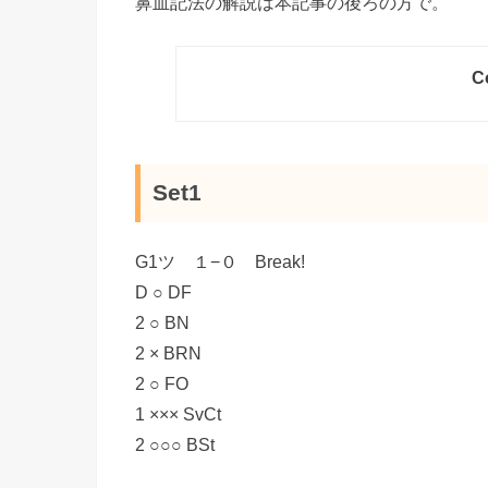
鼻血記法の解説は本記事の後ろの方で。
C
Set1
G1ツ １−０ Break!
D ○ DF
2 ○ BN
2 × BRN
2 ○ FO
1 ××× SvCt
2 ○○○ BSt