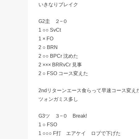
いきなりブレイク
G2圭 ２−０
1 ○○ SvCt
1 × FO
2 ○ BRN
2 ○○ BPCr 沈めた
2 ××× BRRvCr 見事
2 ○ FSO コース変えた
2ndリターンエース食らって早速コース変え
ツォンガミス多し
G3ツ ３−０ Break!
1 ○ FSO
1 ○○○ F打 エアケイ ロブで下げた