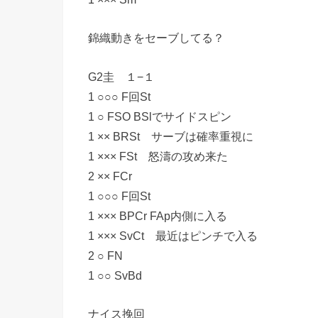
錦織動きをセーブしてる？
G2圭 １−１
1 ○○○ F回St
1 ○ FSO BSlでサイドスピン
1 ×× BRSt サーブは確率重視に
1 ××× FSt 怒濤の攻め来た
2 ×× FCr
1 ○○○ F回St
1 ××× BPCr FAp内側に入る
1 ××× SvCt 最近はピンチで入る
2 ○ FN
1 ○○ SvBd
ナイス挽回