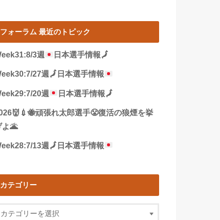
フォーラム 最近のトピック
eek31:8/3週
日本選手情報
🗾
eek30:7/27週
🗾
日本選手情報
eek29:7/20週
日本選手情報
🗾
2026👹💉🐝頑張れ太郎選手😤復活の狼煙を挙
よ🌋
eek28:7/13週
🗾
日本選手情報
カテゴリー