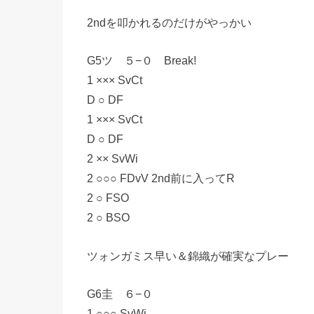
2ndを叩かれるのだけがやっかい
G5ツ ５−０ Break!
1 ××× SvCt
D ○ DF
1 ××× SvCt
D ○ DF
2 ×× SvWi
2 ○○○ FDvV 2nd前に入ってR
2 ○ FSO
2 ○ BSO
ツォンガミス早い＆錦織が確実なプレー
G6圭 ６−０
1 ○○○ SvWi