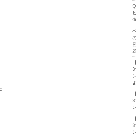
d
2
ン
た
ン
ン