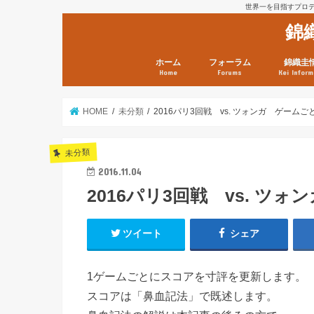
世界一を目指すプロテニ
錦
ホーム
フォーラム
錦織圭
Home
Forums
Kei Inform
日本選手情報
鼻血ブログラボ
鼻血ブログ分析班
Kei’s Me
錦織圭プ
錦織圭 戦
ランキン
錦織圭関
鼻血が出た
次は見とけ
日現在）
点）
HOME
未分類
2016パリ3回戦 vs. ツォンガ ゲーム
未分類
2016.11.04
2016パリ3回戦 vs. ツ
ツイート
シェア
1ゲームごとにスコアを寸評を更新します。
スコアは「鼻血記法」で既述します。