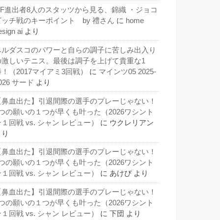
QF進出者8人のスタッツから見る、錦織 ・ジョコ
ビッチ戦のキーポイント by 禮さん
に
home
esign ai
より
ベルダスコのパワーと自らの調子に苦しみ出入り
の激しいテニス。最後は調子を上げて貴重な1
勝！（2017マイアミ3回戦）
に
マインツ05 2025-
026 サード
より
【鼻血出た】引退間際の選手のプレーじゃない！
3つの願いの１つが早くも叶った（2026ワシント
１回戦 vs. シャン レビュー）
に
ウクレリアン
より
【鼻血出た】引退間際の選手のプレーじゃない！
3つの願いの１つが早くも叶った（2026ワシント
１回戦 vs. シャン レビュー）
に
あけび
より
【鼻血出た】引退間際の選手のプレーじゃない！
3つの願いの１つが早くも叶った（2026ワシント
１回戦 vs. シャン レビュー）
に
下団
より