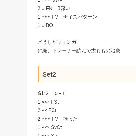
2 ○ FN B深い
1 ○○○ FV ナイスパターン
1 ○ BO
どうしたツォンガ
錦織、トレーナー読んで太ももの治療
Set2
G1ツ ０−１
1 ××× FSt
2 ×× FCr
2 ○○○ FV 振った
1 ××× SvCt
1 ××× Sm