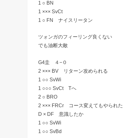
1 ○ BN
1 ××× SvCt
1 ○ FN ナイスリータン
ツォンガのフィーリング良くない
でも油断大敵
G4圭 ４−０
2 ××× BV リターン攻められる
1 ○○ SvWi
1 ○○○ SvCt Tへ
2 ○ BRO
2 ××× FRCr コース変えてもやられた
D × DF 意識したか
1 ○○ SvWi
1 ○○ SvBd