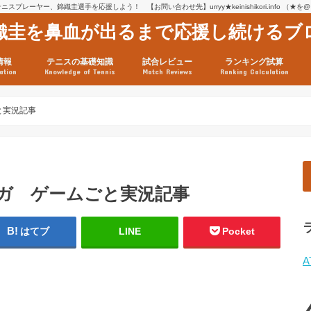
スプレーヤー、錦織圭選手を応援しよう！ 【お問い合わせ先】urryy★keinishikori.info （★
織圭を鼻血が出るまで応援し続けるブ
情報
テニスの基礎知識
試合レビュー
ランキング試算
ation
Knowledge of Tennis
Match Reviews
Ranking Calculation
ssage
ロフィール
績
グ推移
連グッズ
試合まとめ（2025年1月16
リスト（2021年8月10日時
ツアーの構造
ATPツアー ポイント表
テニス情報入手法
ごと実況記事
ォンガ ゲームごと実況記事
はてブ
LINE
Pocket
A