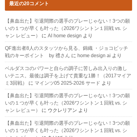
最近の20コメント
【鼻血出た】引退間際の選手のプレーじゃない！3つの願
いの１つが早くも叶った（2026ワシントン１回戦 vs. シ
ャン レビュー）
に
AI home design
より
QF進出者8人のスタッツから見る、錦織 ・ジョコビッチ
戦のキーポイント by 禮さん
に
home design ai
より
ベルダスコのパワーと自らの調子に苦しみ出入りの激し
いテニス。最後は調子を上げて貴重な1勝！（2017マイア
ミ3回戦）
に
マインツ05 2025-2026 サード
より
【鼻血出た】引退間際の選手のプレーじゃない！3つの願
いの１つが早くも叶った（2026ワシントン１回戦 vs. シ
ャン レビュー）
に
ウクレリアン
より
【鼻血出た】引退間際の選手のプレーじゃない！3つの願
いの１つが早くも叶った（2026ワシントン１回戦 vs. シ