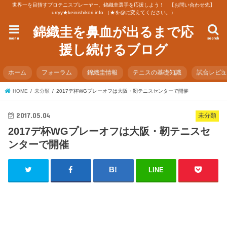
世界一を目指すプロテニスプレーヤー、錦織圭選手を応援しよう！ 【お問い合わせ先】
urryy★keinishikori.info （★を@に変えてください。）
錦織圭を鼻血が出るまで応
menu
search
援し続けるブログ
ホーム
フォーラム
錦織圭情報
テニスの基礎知識
試合レビ
HOME
未分類
2017デ杯WGプレーオフは大阪・靭テニスセンターで開催
2017.05.04
未分類
2017デ杯WGプレーオフは大阪・靭テニスセ
ンターで開催
LINE