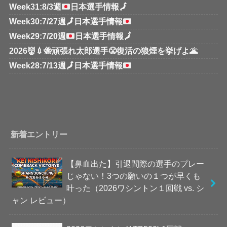
Week31:8/3週
日本選手情報
🗾
Week30:7/27週
🗾
日本選手情報
Week29:7/20週
日本選手情報
🗾
2026👹💉🐝頑張れ太郎選手😤復活の狼煙を挙げよ🌋
Week28:7/13週
🗾
日本選手情報
新着エントリー
【鼻血出た】引退間際の選手のプレー
じゃない！3つの願いの１つが早くも
叶った（2026ワシントン１回戦 vs. シ
ャン レビュー）