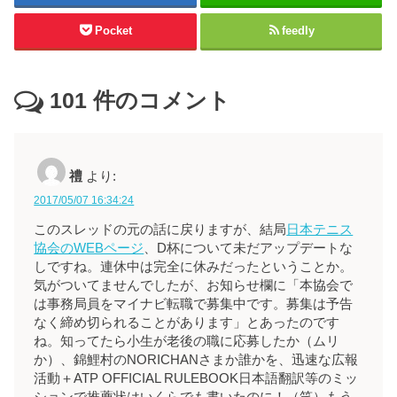
Pocket
feedly
101
件のコメント
禮
より:
2017/05/07 16:34:24
このスレッドの元の話に戻りますが、結局
日本テニス
協会のWEBページ
、D杯について未だアップデートな
しですね。連休中は完全に休みだったということか。
気がついてませんでしたが、お知らせ欄に「本協会で
は事務局員をマイナビ転職で募集中です。募集は予告
なく締め切られることがあります」とあったのです
ね。知ってたら小生が老後の職に応募したか（ムリ
か）、錦鯉村のNORICHANさまか誰かを、迅速な広報
活動＋ATP OFFICIAL RULEBOOK日本語翻訳等のミッ