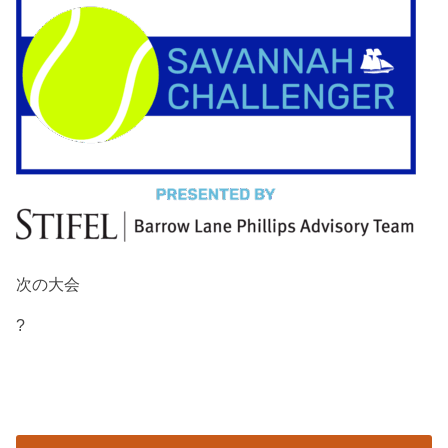
次の大会
?