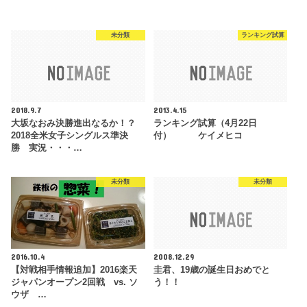
未分類
ランキング試算
2018.9.7
2013.4.15
大坂なおみ決勝進出なるか！？
ランキング試算（4月22日
2018全米女子シングルス準決
付） ケイメヒコ
勝 実況・・・…
未分類
未分類
2016.10.4
2008.12.29
【対戦相手情報追加】2016楽天
圭君、19歳の誕生日おめでと
ジャパンオープン2回戦 vs. ソ
う！！
ウザ …