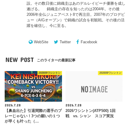
設。その数日後に錦織圭はあのデルレイビーチ優勝を成し
遂げる。 錦織圭の存在を知ったのは2004年。その後
2006年全仏ジュニアベスト8で再注目。2007年のプロデビ
ュー（AIGオープン）で錦織の試合を初観戦。その後の活
躍を確信し、今に至る。
WebSite
Twitter
Facebook
NEW POST
このライターの最新記事
202608ワシントン
202608ワシントン
2026.7.28
2026.7.28
【鼻血出た】引退間際の選手のプ
2026ワシントン(ATP500) 1回
レーじゃない！3つの願いの１つ
戦 vs. シャン スコア実況
が早くも叶った（…