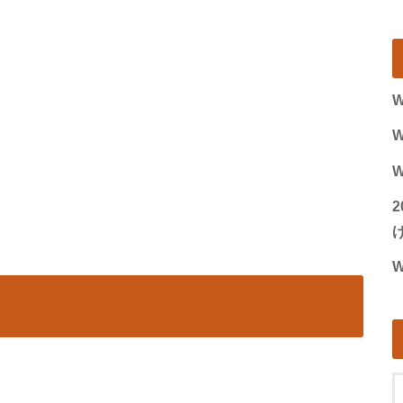
W
W
W
げ
W