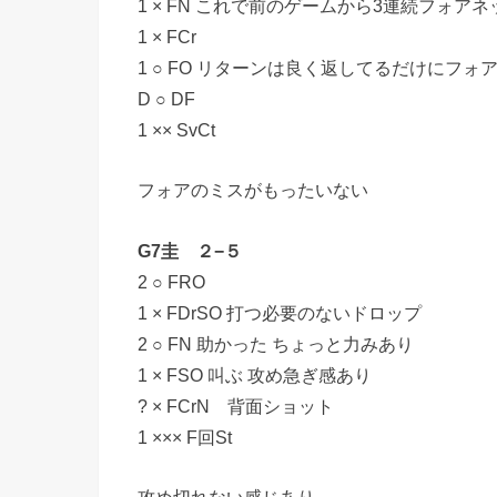
1 × FN これで前のゲームから3連続フォアネ
1 × FCr
1 ○ FO リターンは良く返してるだけにフォ
D ○ DF
1 ×× SvCt
フォアのミスがもったいない
G7圭 ２−５
2 ○ FRO
1 × FDrSO 打つ必要のないドロップ
2 ○ FN 助かった ちょっと力みあり
1 × FSO 叫ぶ 攻め急ぎ感あり
? × FCrN 背面ショット
1 ××× F回St
攻め切れない感じあり