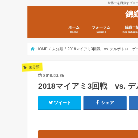
世界一を目指すプロテニ
錦
ホーム
フォーラム
錦織圭
Home
Forums
Kei Inform
日本選手情報
鼻血ブログラボ
鼻血ブログ分析班
Kei’s Me
錦織圭プ
錦織圭 戦
ランキン
錦織圭関
鼻血が出た
次は見とけ
日現在）
点）
HOME
未分類
2018マイアミ3回戦 vs. デルポトロ 
未分類
2018.03.26
2018マイアミ3回戦 vs.
ツイート
シェア