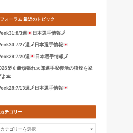
フォーラム 最近のトピック
eek31:8/3週
日本選手情報
🗾
eek30:7/27週
🗾
日本選手情報
eek29:7/20週
日本選手情報
🗾
2026👹💉🐝頑張れ太郎選手😤復活の狼煙を挙
よ🌋
eek28:7/13週
🗾
日本選手情報
カテゴリー