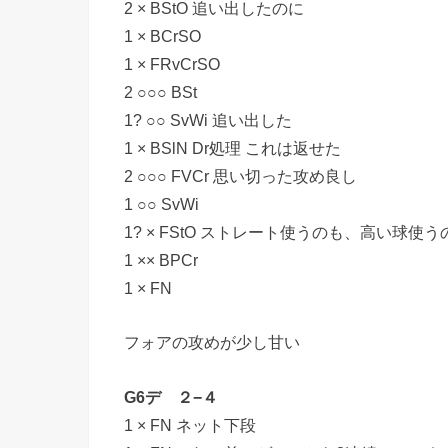
2 × BStO 追い出したのに
1 × BCrSO
1 × FRvCrSO
2 ○○○ BSt
1? ○○ SvWi 追い出した
1 × BSlN Dr処理 これは返せた
2 ○○○ FVCr 思い切った攻め良し
1 ○○ SvWi
1? × FStO ストレート使うのも、高い球使
1 ×× BPCr
1 × FN
フォアの攻めが少し甘い
G6デ ２−４
1 × FN ネット下段