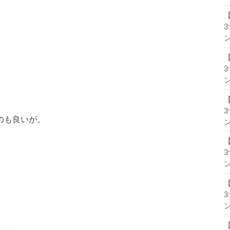
ン
ン
うのも良いが。
ン
ン
ン