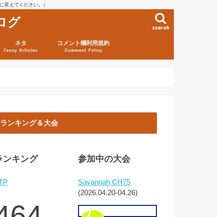
を@に変えてください。）
ログ
search
ネタ
コメント欄利用規約
Funny Articles
Comment Policy
ランキング＆大会
ランキング
参加中の大会
TP
Savannah CH75
(2026.04.20-04.26)
464