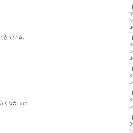
ン
できている。
ン
ン
良くなかった
ン
ン