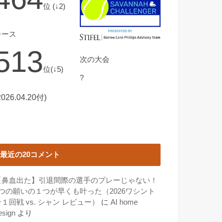
位 (↓2)
レース
513
次の大会
位(↓5)
?
2026.04.20付)
最近の20コメント
【鼻血出た】引退間際の選手のプレーじゃない！
3つの願いの１つが早くも叶った（2026ワシント
１回戦 vs. シャン レビュー）
に
AI home
esign
より