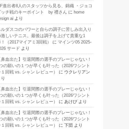
QF進出者8人のスタッツから見る、錦織 ・ジョコ
ビッチ戦のキーポイント by 禮さん
に
home
esign ai
より
ベルダスコのパワーと自らの調子に苦しみ出入り
の激しいテニス。最後は調子を上げて貴重な1
勝！（2017マイアミ3回戦）
に
マインツ05 2025-
026 サード
より
【鼻血出た】引退間際の選手のプレーじゃない！
3つの願いの１つが早くも叶った（2026ワシント
１回戦 vs. シャン レビュー）
に
ウクレリアン
より
【鼻血出た】引退間際の選手のプレーじゃない！
3つの願いの１つが早くも叶った（2026ワシント
１回戦 vs. シャン レビュー）
に
あけび
より
【鼻血出た】引退間際の選手のプレーじゃない！
3つの願いの１つが早くも叶った（2026ワシント
１回戦 vs. シャン レビュー）
に
下団
より