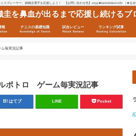
スプレーヤー、錦織圭選手を応援しよう！ 【お問い合わせ先】urryy★keinishikori.info （★
織圭を鼻血が出るまで応援し続けるブ
情報
テニスの基礎知識
試合レビュー
ランキング試算
ation
Knowledge of Tennis
Match Reviews
Ranking Calculation
ssage
ロフィール
績
グ推移
連グッズ
試合まとめ（2025年1月16
リスト（2021年8月10日時
ツアーの構造
ATPツアー ポイント表
テニス情報入手法
ゲーム毎実況記事
 デルポトロ ゲーム毎実況記事
はてブ
LINE
Pocket
A