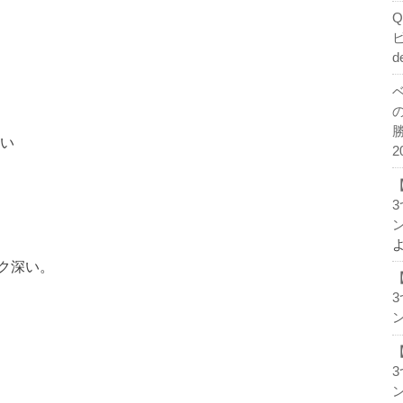
d
良い
2
ン
ク深い。
ン
ン