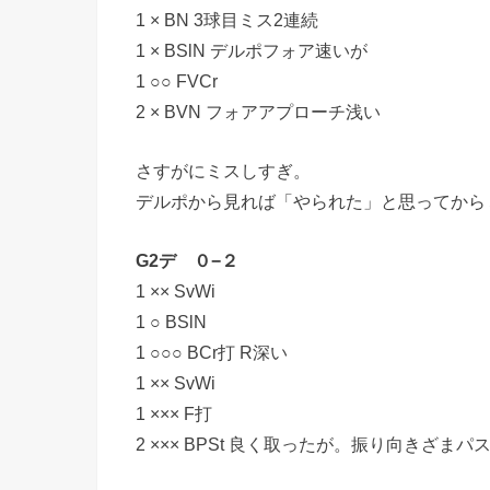
1 × BN 3球目ミス2連続
1 × BSlN デルポフォア速いが
1 ○○ FVCr
2 × BVN フォアアプローチ浅い
さすがにミスしすぎ。
デルポから見れば「やられた」と思ってから
G2デ ０−２
1 ×× SvWi
1 ○ BSlN
1 ○○○ BCr打 R深い
1 ×× SvWi
1 ××× F打
2 ××× BPSt 良く取ったが。振り向きざまパ