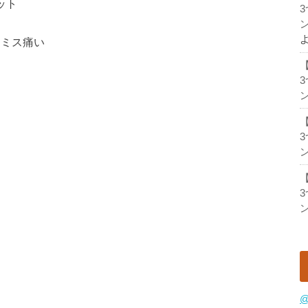
ット
ン
アミス痛い
ン
ン
ン
@