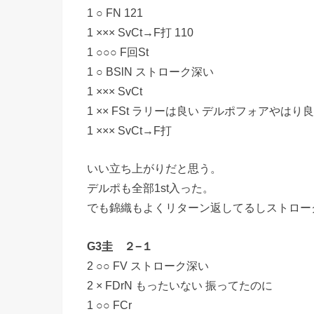
1 ○ FN 121
1 ××× SvCt→F打 110
1 ○○○ F回St
1 ○ BSlN ストローク深い
1 ××× SvCt
1 ×× FSt ラリーは良い デルポフォアやはり
1 ××× SvCt→F打
いい立ち上がりだと思う。
デルポも全部1st入った。
でも錦織もよくリターン返してるしストロー
G3圭 ２−１
2 ○○ FV ストローク深い
2 × FDrN もったいない 振ってたのに
1 ○○ FCr