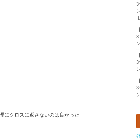
ン
ン
ン
ン
アを無理にクロスに返さないのは良かった
@