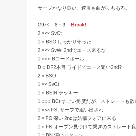
サーブかなり良い。速度も曲がりもある。
G9バ ６−３
Break!
2 ××× SvCt
1 ○ BSO しっかり守った
2 ××× SvWi 2ndでエース来るな
1 ○○○ Bコードボール
D ○ DF2本目 ワイドでエース狙い2nd?
2 × BSO
1 ×× SvCt
1 ○ BStN ラッキー
1 ○○○ BCr すごい角度だが、ストレートも
1 ××× FSt サーブで追い出され
2 × FO 深い 2ndは結構フォアに来る
1 ○ FN オープン見つけて繋ぎのストレート
1 ○ BN 深いリターン