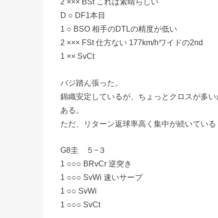
2 ××× BSt これは素晴らしい
D ○ DF1本目
1 ○ BSO 相手のDTLの精度が低い
2 ××× FSt 仕方ない 177km/hワイドの2nd
1 ×× SvCt
バジ踏ん張った。
錦織安定しているが、ちょっとクロスが多い
ある。
ただ、リターン返球率高く集中が続いている
G8圭 ５−３
1 ○○○ BRvCr 逆突き
1 ○○○ SvWi 速いサーブ
1 ○○ SvWi
1 ○○○ SvCt