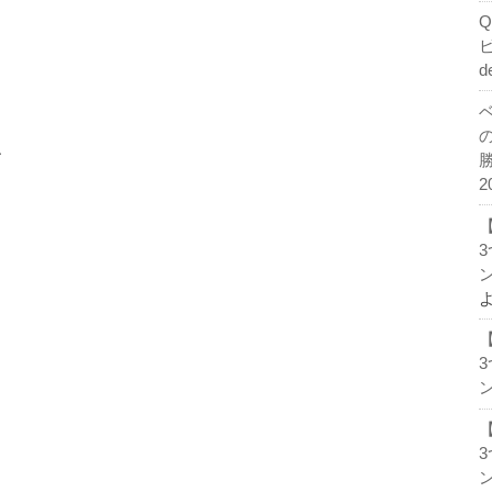
d
、
2
ン
ン
ン