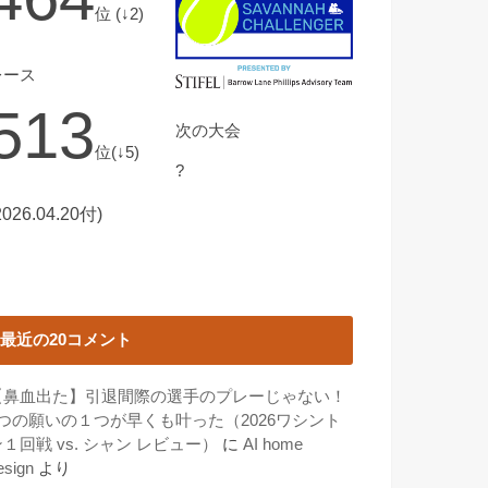
位 (↓2)
レース
513
次の大会
位(↓5)
?
2026.04.20付)
最近の20コメント
【鼻血出た】引退間際の選手のプレーじゃない！
3つの願いの１つが早くも叶った（2026ワシント
１回戦 vs. シャン レビュー）
に
AI home
esign
より