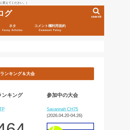
を@に変えてください。）
ログ
search
ネタ
コメント欄利用規約
Funny Articles
Comment Policy
ランキング＆大会
ランキング
参加中の大会
TP
Savannah CH75
(2026.04.20-04.26)
464