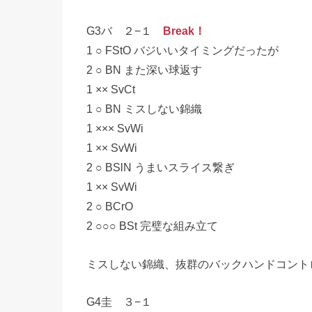
G3バ ２−１
Break！
1 ○ FStO バジいいタイミングだったが
2 ○ BN また深い球返す
1 ×× SvCt
1 ○ BN ミスしない錦織
1 ××× SvWi
1 ×× SvWi
2 ○ BSlN うまいスライス繋ぎ
1 ×× SvWi
2 ○ BCrO
2 ○○○ BSt 完璧な組み立て
ミスしない錦織、抜群のバックハンドコント
G4圭 ３−１