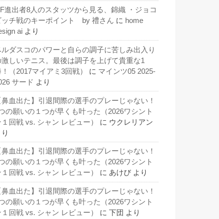
QF進出者8人のスタッツから見る、錦織 ・ジョコ
ビッチ戦のキーポイント by 禮さん
に
home
esign ai
より
ベルダスコのパワーと自らの調子に苦しみ出入り
の激しいテニス。最後は調子を上げて貴重な1
勝！（2017マイアミ3回戦）
に
マインツ05 2025-
026 サード
より
【鼻血出た】引退間際の選手のプレーじゃない！
3つの願いの１つが早くも叶った（2026ワシント
１回戦 vs. シャン レビュー）
に
ウクレリアン
より
【鼻血出た】引退間際の選手のプレーじゃない！
3つの願いの１つが早くも叶った（2026ワシント
１回戦 vs. シャン レビュー）
に
あけび
より
【鼻血出た】引退間際の選手のプレーじゃない！
3つの願いの１つが早くも叶った（2026ワシント
１回戦 vs. シャン レビュー）
に
下団
より