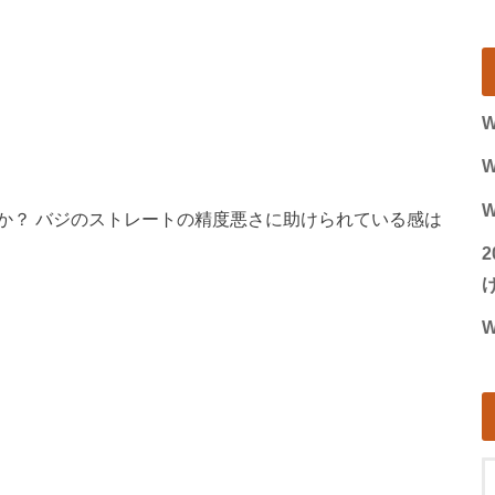
W
W
W
か？ バジのストレートの精度悪さに助けられている感は
げ
W