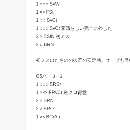
1 ○○○ SvWi
1 ×× FSt
1 ○○ SvCt
1 ○○○ SvCt 素晴らしい完全に外した
2 × BSlN 初ミス
2 ○ BRN
初ミス出たものの抜群の安定感。サーブも良
G5バ ３−２
1 ○○○ BRSt
1 ××× FRvCr 逆クロ得意
2 × BRN
2 × BRO
1 ×× BCrAp