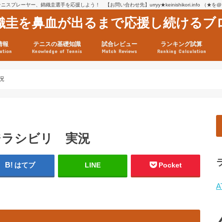
スプレーヤー、錦織圭選手を応援しよう！ 【お問い合わせ先】urryy★keinishikori.info （★
織圭を鼻血が出るまで応援し続けるブ
情報
テニスの基礎知識
試合レビュー
ランキング試算
ation
Knowledge of Tennis
Match Reviews
Ranking Calculation
ssage
ロフィール
績
グ推移
連グッズ
試合まとめ（2025年1月16
リスト（2021年8月10日時
ツアーの構造
ATPツアー ポイント表
テニス情報入手法
況
バジラシビリ 実況
はてブ
LINE
Pocket
A