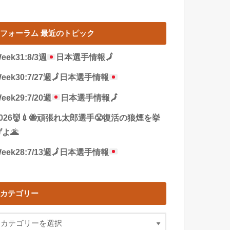
フォーラム 最近のトピック
eek31:8/3週
日本選手情報
🗾
eek30:7/27週
🗾
日本選手情報
eek29:7/20週
日本選手情報
🗾
2026👹💉🐝頑張れ太郎選手😤復活の狼煙を挙
よ🌋
eek28:7/13週
🗾
日本選手情報
カテゴリー