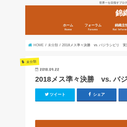
世界一を目指すプロテニ
錦
ホーム
フォーラム
錦織圭
Home
Forums
Kei Inform
日本選手情報
鼻血ブログラボ
鼻血ブログ分析班
Kei’s Me
錦織圭プ
錦織圭 戦
ランキン
錦織圭関
鼻血が出た
次は見とけ
日現在）
点）
HOME
未分類
2018メス準々決勝 vs. バジラシビリ 実
未分類
2018.09.22
2018メス準々決勝 vs. 
ツイート
シェア