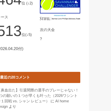
位 (↓2)
レース
513
次の大会
位(↓5)
?
2026.04.20付)
最近の20コメント
【鼻血出た】引退間際の選手のプレーじゃない！
3つの願いの１つが早くも叶った（2026ワシント
１回戦 vs. シャン レビュー）
に
AI home
esign
より