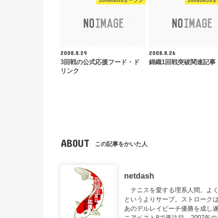
200808USオープン
200808US
2008.8.29
2008.8.26
3回戦の公式応援フード・ド
錦織1回戦突破関連記事
リンク
ABOUT
この記事をかいた人
netdash
テニスを愛する理系人間。よく
というよりサーブ。ストロークは
あのデルレイビーチ優勝を成し遂
ニアベスト8で再注目。2007