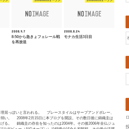
オープン
200808USオープン
200808USオープン
2008.9.7
2008.8.24
8:50から急きょフェレール戦
モナカ生活3日目
を再放送
理屈っぽいと言われる。 プレースタイルはサーブアンドボレー、
弱い。 2008年2月15日に本ブログを開設。その数日後に錦織圭は
げる。 錦織圭の存在を知ったのは2004年。その後2006年全仏ジュ
年のプロデビュー（AIGオープン）で錦織の試合を初観戦。その後の活躍