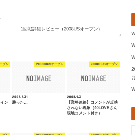
）
1回戦詳細レビュー（2008USオープン）
W
W
W
オープン
200808USオープン
200808USオープン
げ
W
2008.8.31
2008.9.3
戦イン
勝った…
【業務連絡】コメントが反映
されない現象（40LOVEさん
現地コメント付き）