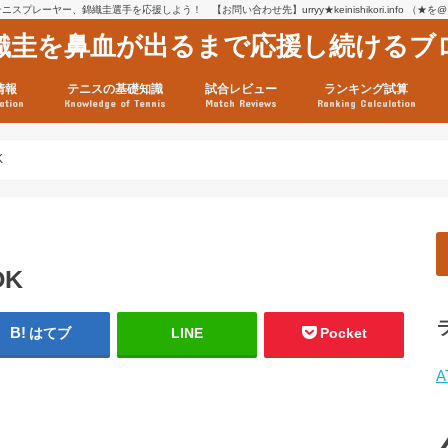
スプレーヤー、錦織圭選手を応援しよう！ 【お問い合わせ先】urryy★keinishikori.info （★
織圭を鼻血が出るまで応援し続けるブ
情報
テニスの基礎知識
試合レビュー
ランキング試算
ation
Knowledge of Tennis
Match Reviews
Ranking Calculation
ssage
ロフィール
績
グ推移
連グッズ
試合まとめ（2025年1月16
リスト（2021年8月10日時
ツアーの構造
ATPツアー ポイント表
テニス情報入手法
K
K
はてブ
LINE
Pocket
A