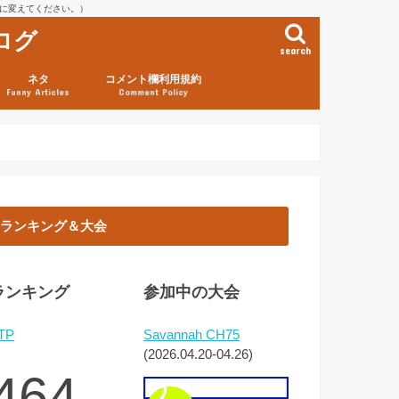
を@に変えてください。）
ログ
search
ネタ
コメント欄利用規約
Funny Articles
Comment Policy
ランキング＆大会
ランキング
参加中の大会
TP
Savannah CH75
(2026.04.20-04.26)
464