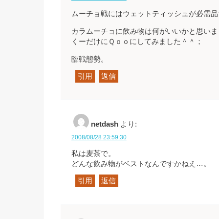
ムーチョ戦にはウェットティッシュが必需品
カラムーチョに飲み物は何がいいかと思いま
くーだけにＱｏｏにしてみました＾＾；
臨戦態勢。
引用
返信
netdash
より:
2008/08/28 23:59:30
私は麦茶で。
どんな飲み物がベストなんですかねえ…。
引用
返信