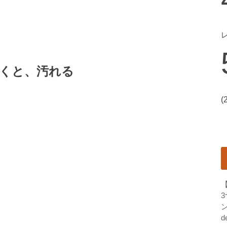
くと、汚れる
(
ン
d