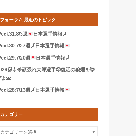
フォーラム 最近のトピック
eek31:8/3週
日本選手情報
🗾
eek30:7/27週
🗾
日本選手情報
eek29:7/20週
日本選手情報
🗾
2026👹💉🐝頑張れ太郎選手😤復活の狼煙を挙
よ🌋
eek28:7/13週
🗾
日本選手情報
カテゴリー