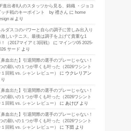
QF進出者8人のスタッツから見る、錦織 ・ジョコ
ビッチ戦のキーポイント by 禮さん
に
home
esign ai
より
ベルダスコのパワーと自らの調子に苦しみ出入り
の激しいテニス。最後は調子を上げて貴重な1
勝！（2017マイアミ3回戦）
に
マインツ05 2025-
026 サード
より
【鼻血出た】引退間際の選手のプレーじゃない！
3つの願いの１つが早くも叶った（2026ワシント
１回戦 vs. シャン レビュー）
に
ウクレリアン
より
【鼻血出た】引退間際の選手のプレーじゃない！
3つの願いの１つが早くも叶った（2026ワシント
１回戦 vs. シャン レビュー）
に
あけび
より
【鼻血出た】引退間際の選手のプレーじゃない！
3つの願いの１つが早くも叶った（2026ワシント
１回戦 vs. シャン レビュー）
に
下団
より