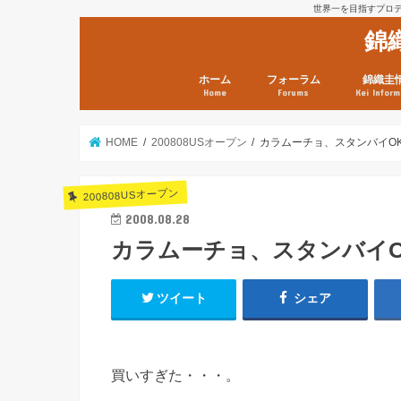
世界一を目指すプロテニ
錦
ホーム
フォーラム
錦織圭
Home
Forums
Kei Inform
日本選手情報
鼻血ブログラボ
鼻血ブログ分析班
Kei’s Me
錦織圭プ
錦織圭 戦
ランキン
錦織圭関
鼻血が出た
次は見とけ
日現在）
点）
HOME
200808USオープン
カラムーチョ、スタンバイO
200808USオープン
2008.08.28
カラムーチョ、スタンバイO
ツイート
シェア
買いすぎた・・・。