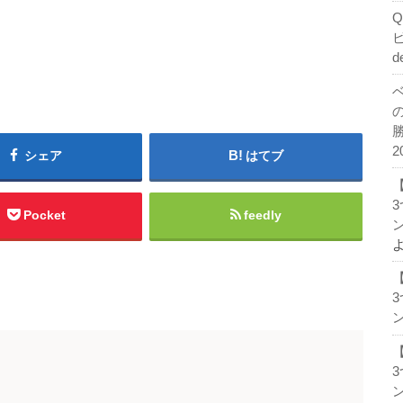
d
2
シェア
はてブ
Pocket
feedly
ン
ン
ン