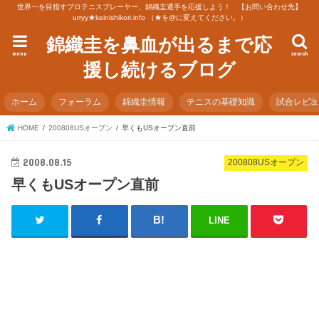
世界一を目指すプロテニスプレーヤー、錦織圭選手を応援しよう！ 【お問い合わせ先】
urryy★keinishikori.info （★を@に変えてください。）
錦織圭を鼻血が出るまで応
menu
search
援し続けるブログ
ホーム
フォーラム
錦織圭情報
テニスの基礎知識
試合レビ
HOME
200808USオープン
早くもUSオープン直前
2008.08.15
200808USオープン
早くもUSオープン直前
LINE