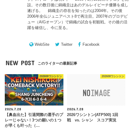
設。その数日後に錦織圭はあのデルレイビーチ優勝を成し
遂げる。 錦織圭の存在を知ったのは2004年。その後
2006年全仏ジュニアベスト8で再注目。2007年のプロデビ
ュー（AIGオープン）で錦織の試合を初観戦。その後の活
躍を確信し、今に至る。
WebSite
Twitter
Facebook
NEW POST
このライターの最新記事
202608ワシントン
202608ワシントン
2026.7.28
2026.7.28
【鼻血出た】引退間際の選手のプ
2026ワシントン(ATP500) 1回
レーじゃない！3つの願いの１つ
戦 vs. シャン スコア実況
が早くも叶った（…