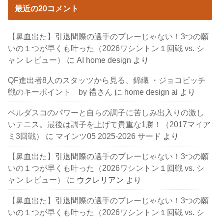
最近の20コメント
【鼻血出た】引退間際の選手のプレーじゃない！3つの願
いの１つが早くも叶った（2026ワシントン１回戦 vs. シ
ャン レビュー）
に
AI home design
より
QF進出者8人のスタッツから見る、錦織 ・ジョコビッチ
戦のキーポイント by 禮さん
に
home design ai
より
ベルダスコのパワーと自らの調子に苦しみ出入りの激し
いテニス。最後は調子を上げて貴重な1勝！（2017マイア
ミ3回戦）
に
マインツ05 2025-2026 サード
より
【鼻血出た】引退間際の選手のプレーじゃない！3つの願
いの１つが早くも叶った（2026ワシントン１回戦 vs. シ
ャン レビュー）
に
ウクレリアン
より
【鼻血出た】引退間際の選手のプレーじゃない！3つの願
いの１つが早くも叶った（2026ワシントン１回戦 vs. シ