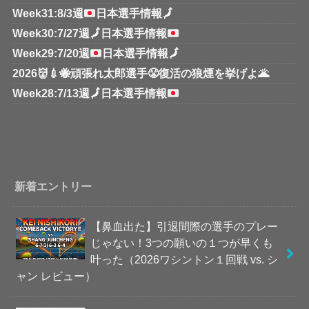
Week31:8/3週
日本選手情報
🗾
Week30:7/27週
🗾
日本選手情報
Week29:7/20週
日本選手情報
🗾
2026👹💉🐝頑張れ太郎選手😤復活の狼煙を挙げよ🌋
Week28:7/13週
🗾
日本選手情報
新着エントリー
【鼻血出た】引退間際の選手のプレー
じゃない！3つの願いの１つが早くも
叶った（2026ワシントン１回戦 vs. シ
ャン レビュー）