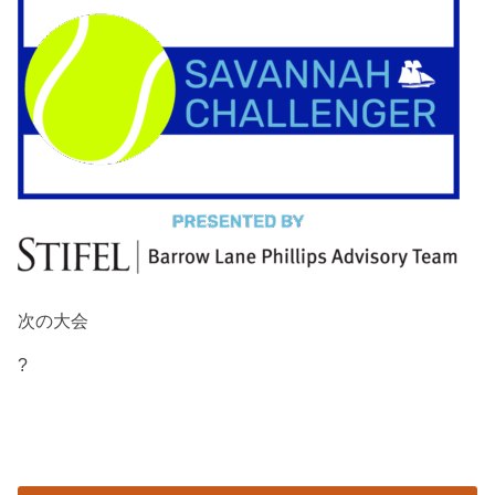
次の大会
?