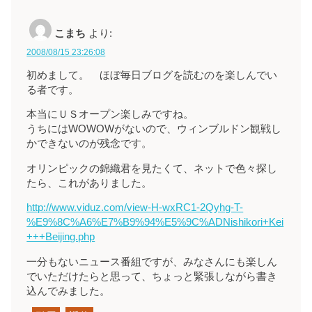
こまち
より:
2008/08/15 23:26:08
初めまして。 ほぼ毎日ブログを読むのを楽しんでい
る者です。
本当にＵＳオープン楽しみですね。
うちにはWOWOWがないので、ウィンブルドン観戦し
かできないのが残念です。
オリンピックの錦織君を見たくて、ネットで色々探し
たら、これがありました。
http://www.viduz.com/view-H-wxRC1-2Qyhg-T-
%E9%8C%A6%E7%B9%94%E5%9C%ADNishikori+Kei
+++Beijing.php
一分もないニュース番組ですが、みなさんにも楽しん
でいただけたらと思って、ちょっと緊張しながら書き
込んでみました。