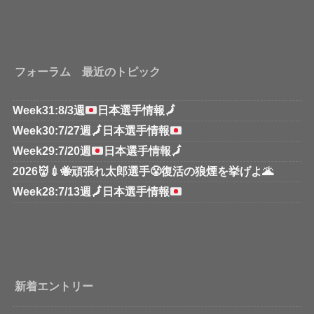
フォーラム 最近のトピック
Week31:8/3週
日本選手情報
🗾
Week30:7/27週
🗾
日本選手情報
Week29:7/20週
日本選手情報
🗾
2026👹💉🐝頑張れ太郎選手😤復活の狼煙を挙げよ🌋
Week28:7/13週
🗾
日本選手情報
新着エントリー