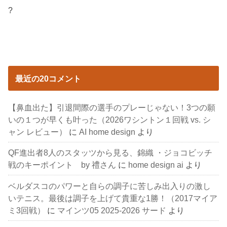
?
最近の20コメント
【鼻血出た】引退間際の選手のプレーじゃない！3つの願
いの１つが早くも叶った（2026ワシントン１回戦 vs. シ
ャン レビュー）
に
AI home design
より
QF進出者8人のスタッツから見る、錦織 ・ジョコビッチ
戦のキーポイント by 禮さん
に
home design ai
より
ベルダスコのパワーと自らの調子に苦しみ出入りの激し
いテニス。最後は調子を上げて貴重な1勝！（2017マイア
ミ3回戦）
に
マインツ05 2025-2026 サード
より