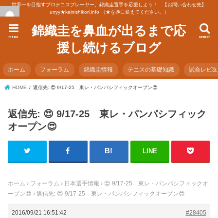
世界一を目指すプロテニスプレーヤー、錦織圭選手を応援しよう！ 【お問い合わせ先】
urryy★keinishikori.info （★を@に変えてください。）
錦織圭を鼻血が出るまで応
menu
search
援し続けるブログ
ホーム
フォーラム
錦織圭情報
テニスの基礎知識
試合レビ
HOME
返信先: 😍 9/17-25 東レ・パンパシフィックオープン😍
返信先: 😍 9/17-25 東レ・パンパシフィック
オープン😍
LINE
ホーム
›
フォーラム
›
日本選手情報
›
😍 9/17-25 東レ・パンパシフィックオ
ープン😍
›
返信先: 😍 9/17-25 東レ・パンパシフィックオープン😍
2016/09/21 16:51:42
#28405