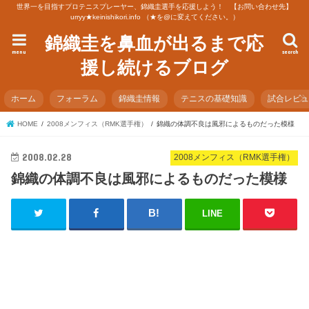
世界一を目指すプロテニスプレーヤー、錦織圭選手を応援しよう！ 【お問い合わせ先】
urryy★keinishikori.info （★を@に変えてください。）
錦織圭を鼻血が出るまで応
menu
search
援し続けるブログ
ホーム
フォーラム
錦織圭情報
テニスの基礎知識
試合レビ
HOME
2008メンフィス（RMK選手権）
錦織の体調不良は風邪によるものだった模様
2008.02.28
2008メンフィス（RMK選手権）
錦織の体調不良は風邪によるものだった模様
LINE