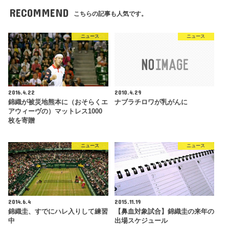
RECOMMEND
こちらの記事も人気です。
ニュース
ニュース
2016.4.22
2010.4.29
錦織が被災地熊本に（おそらくエ
ナブラチロワが乳がんに
アウィーヴの）マットレス1000
枚を寄贈
ニュース
ニュース
2014.6.4
2015.11.19
錦織圭、すでにハレ入りして練習
【鼻血対象試合】錦織圭の来年の
中
出場スケジュール