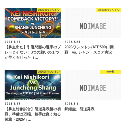
202608ワシントン
202608ワシントン
2026.7.28
2026.7.28
【鼻血出た】引退間際の選手のプ
2026ワシントン(ATP500) 1回
レーじゃない！3つの願いの１つ
戦 vs. シャン スコア実況
が早くも叶った（…
202608ワシントン
未分類
2026.7.27
2026.5.1
【鼻血対象試合】引退発表後の初
錦織圭、引退発表
戦、準備は万端、相手は良く知る
後輩（2026ワ…