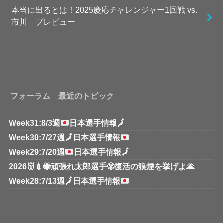
本当に出るとは！2025慶応チャレンジャー1回戦 vs.
市川 プレビュー
フォーラム 最近のトピック
Week31:8/3週
日本選手情報
🗾
Week30:7/27週
🗾
日本選手情報
Week29:7/20週
日本選手情報
🗾
2026👹💉🐝頑張れ太郎選手😤復活の狼煙を挙げよ🌋
Week28:7/13週
🗾
日本選手情報