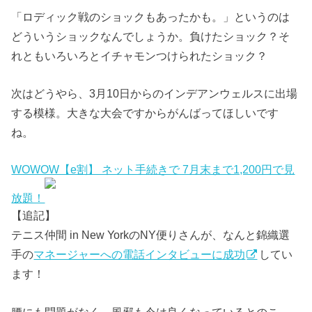
「ロディック戦のショックもあったかも。」というのは
どういうショックなんでしょうか。負けたショック？そ
れともいろいろとイチャモンつけられたショック？
次はどうやら、3月10日からのインデアンウェルスに出場
する模様。大きな大会ですからがんばってほしいです
ね。
WOWOW【e割】 ネット手続きで 7月末まで1,200円で見
放題！
【追記】
テニス仲間 in New YorkのNY便りさんが、なんと錦織選
手の
マネージャーへの電話インタビューに成功
してい
ます！
腰にも問題がなく、風邪も今は良くなっているとのこ