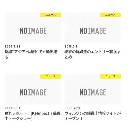
ニュース
ニュース
2008.3.29
2010.3.1
錦織“アジア出場枠”で五輪出場
現在の錦織圭のエントリー状況ま
も
とめ
ニュース
ニュース
2008.9.27
2009.4.28
種丸レポート：[K]-Impact（錦織
ウィルソンの錦織圭情報サイトが
圭トークショー）
オープン！