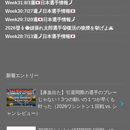
Week31:8/3週
日本選手情報
🗾
Week30:7/27週
🗾
日本選手情報
Week29:7/20週
日本選手情報
🗾
2026👹💉🐝頑張れ太郎選手😤復活の狼煙を挙げよ🌋
Week28:7/13週
🗾
日本選手情報
新着エントリー
【鼻血出た】引退間際の選手のプレー
じゃない！3つの願いの１つが早くも
叶った（2026ワシントン１回戦 vs. シ
ャン レビュー）