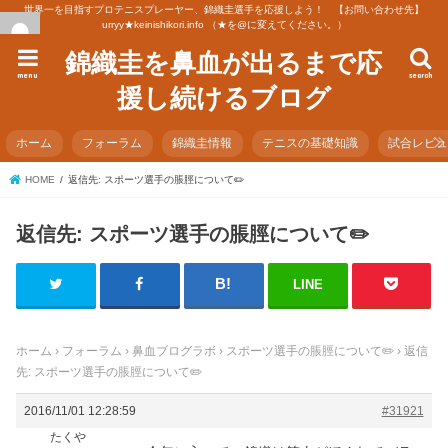
世界一を目指すプロテニスプレーヤー、錦織圭選手を応援しよう！ 【お問い合わせ先】
urryy★keinishikori.info （★を@に変えてください。）
錦織圭を鼻血が出るまで応
menu
search
援し続けるブログ
ホーム
フォーラム
錦織圭情報
テニスの基礎知識
試合レビ
HOME
返信先: スポーツ選手の脹脛について✏️
返信先: スポーツ選手の脹脛について✏️
LINE
ホーム
›
フォーラム
›
鼻血ブログラボ
›
スポーツ選手の脹脛について✏️
›
返信
先: スポーツ選手の脹脛について✏️
2016/11/01 12:28:59
#31921
たくや