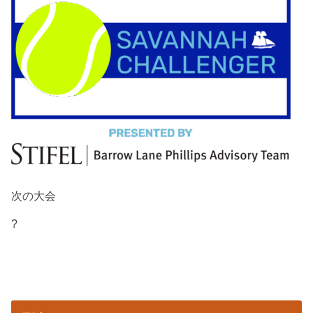
次の大会
?