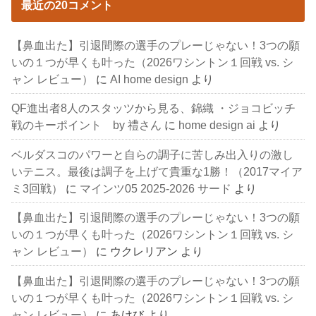
最近の20コメント
【鼻血出た】引退間際の選手のプレーじゃない！3つの願
いの１つが早くも叶った（2026ワシントン１回戦 vs. シ
ャン レビュー）
に
AI home design
より
QF進出者8人のスタッツから見る、錦織 ・ジョコビッチ
戦のキーポイント by 禮さん
に
home design ai
より
ベルダスコのパワーと自らの調子に苦しみ出入りの激し
いテニス。最後は調子を上げて貴重な1勝！（2017マイア
ミ3回戦）
に
マインツ05 2025-2026 サード
より
【鼻血出た】引退間際の選手のプレーじゃない！3つの願
いの１つが早くも叶った（2026ワシントン１回戦 vs. シ
ャン レビュー）
に
ウクレリアン
より
【鼻血出た】引退間際の選手のプレーじゃない！3つの願
いの１つが早くも叶った（2026ワシントン１回戦 vs. シ
ャン レビュー）
に
あけび
より