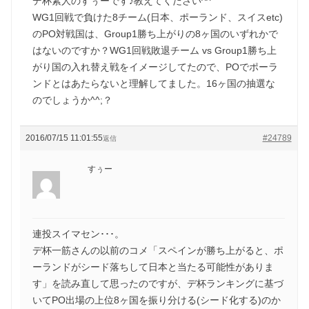
デ杯素人のすぅーです♪教えてください^^
WG1回戦で負けた8チーム(日本、ポーランド、スイスetc)
のPO対戦国は、Group1勝ち上がりの8ヶ国のいずれかで
はないのですか？WG1回戦敗退チーム vs Group1勝ち上
がり国の入れ替え戦をイメージしてたので、POでポーラ
ンドとはあたらないと理解してました。16ヶ国の抽選な
のでしょうか^^;？
2016/07/15 11:01:55
#24789
返信
すぅー
連投スイマセン･･･。
デ杯一筋さんの以前のコメ「スペインが勝ち上がると、ポ
ーランドがシード落ちして日本と当たる可能性がありま
す」を読み直して思ったのですが、デ杯ランキングに基づ
いてPO出場の上位8ヶ国を振り分ける(シード化する)のか