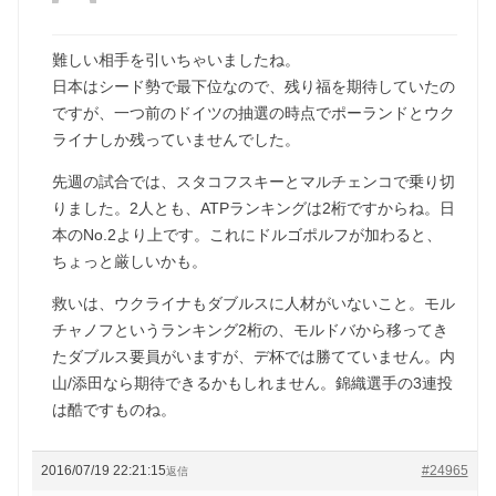
難しい相手を引いちゃいましたね。
日本はシード勢で最下位なので、残り福を期待していたの
ですが、一つ前のドイツの抽選の時点でポーランドとウク
ライナしか残っていませんでした。
先週の試合では、スタコフスキーとマルチェンコで乗り切
りました。2人とも、ATPランキングは2桁ですからね。日
本のNo.2より上です。これにドルゴポルフが加わると、
ちょっと厳しいかも。
救いは、ウクライナもダブルスに人材がいないこと。モル
チャノフというランキング2桁の、モルドバから移ってき
たダブルス要員がいますが、デ杯では勝てていません。内
山/添田なら期待できるかもしれません。錦織選手の3連投
は酷ですものね。
2016/07/19 22:21:15
#24965
返信