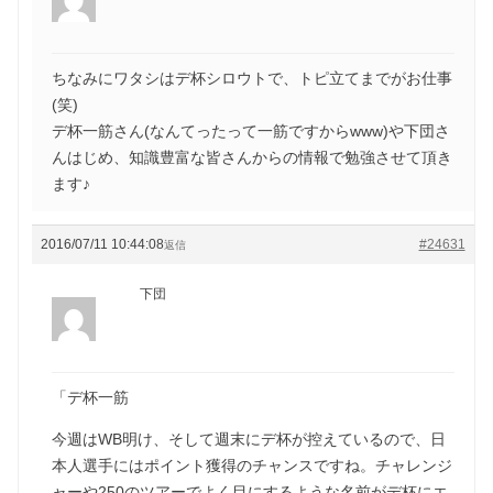
ちなみにワタシはデ杯シロウトで、トピ立てまでがお仕事
(笑)
デ杯一筋さん(なんてったって一筋ですからwww)や下団さ
んはじめ、知識豊富な皆さんからの情報で勉強させて頂き
ます♪
2016/07/11 10:44:08
#24631
返信
下団
「デ杯一筋
今週はWB明け、そして週末にデ杯が控えているので、日
本人選手にはポイント獲得のチャンスですね。チャレンジ
ャーや250のツアーでよく目にするような名前がデ杯にエ