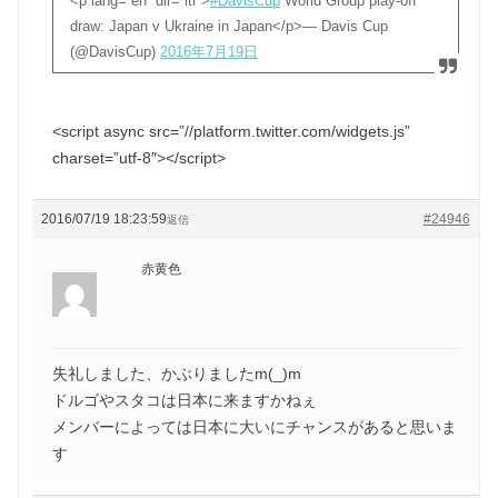
<p lang=”en” dir=”ltr”>
#DavisCup
World Group play-off
draw: Japan v Ukraine in Japan</p>— Davis Cup
(@DavisCup)
2016年7月19日
<script async src=”//platform.twitter.com/widgets.js”
charset=”utf-8″></script>
2016/07/19 18:23:59
#24946
返信
赤黄色
失礼しました、かぶりましたm(_)m
ドルゴやスタコは日本に来ますかねぇ
メンバーによっては日本に大いにチャンスがあると思いま
す