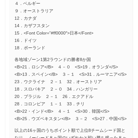
４．ベルギー
９．オーストラリア
12．カナダ
14．カザフスタン
15．<Font Color=”#ff0000″>日本</Font>
16．ドイツ
18．ポーランド
各地域ゾーン1第2ラウンドの勝者8か国
<B>21．ロシア</B> ４－０ <S>19．オランダ</S>
<B>13．スペイン</B> ３－１ <S>31．ルーマニア</S>
23．ウクライナ ２－１ 32．オーストリア
18．スロバキア ２－０ 34．ハンガリー
20．ブラジル ２－１ 26．エクアドル
28．コロンビア １－１ 33．チリ
<B>22・インド</B> ４－１ <S>30．韓国</S>
<B>25．ウズベキスタン</B> ３－２ <S>27．中国</S>
以上の16ヶ国のうちポイント順で上位8チームシード国と
なり、ノーシード８ヶ国のいずれかと戦い勝ち残った８ヶ