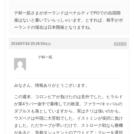
デ杯一筋さまがポーランドはペナルティでPOでの自国開
催はないと書いていらっしゃいます。とすれば、相手がポ
ーランドの場合は日本開催となりますね。
2016/07/18 20:26:54
#24909
返信
デ杯一筋
みなさん、情報ありがとうございます。
この週末、コロンビアが負けたのは意外でした。ヒラルド
が第4ラバー途中で棄権しての敗退。ファラー/キャバルの
ダブルスも落としていますから、実はチリは強いのかも。
ウズベクは中国に大苦戦でした。イストミンが張択に負け
ました。ただサーブが早いだけで、ストローク戦なら勝機
があると、首都タシュケントのアウトドア・クレーを選択