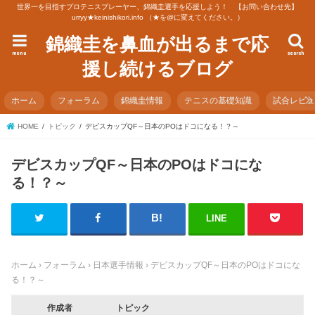
世界一を目指すプロテニスプレーヤー、錦織圭選手を応援しよう！ 【お問い合わせ先】
urryy★keinishikori.info （★を@に変えてください。）
錦織圭を鼻血が出るまで応
menu
search
援し続けるブログ
ホーム
フォーラム
錦織圭情報
テニスの基礎知識
試合レビ
HOME
トピック
デビスカップQF～日本のPOはドコになる！？～
デビスカップQF～日本のPOはドコにな
る！？～
LINE
ホーム
›
フォーラム
›
日本選手情報
›
デビスカップQF～日本のPOはドコにな
る！？～
作成者
トピック