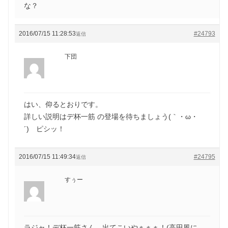
な？
2016/07/15 11:28:53
#24793
返信
下団
はい、仰るとおりです。
詳しい説明はデ杯一筋 の登場を待ちましょう(｀・ω・
´)ゞピシッ！
2016/07/15 11:49:34
#24795
返信
すぅー
ラジャ！デ杯一筋さん、出てこいやぁぁぁ！(高田風に