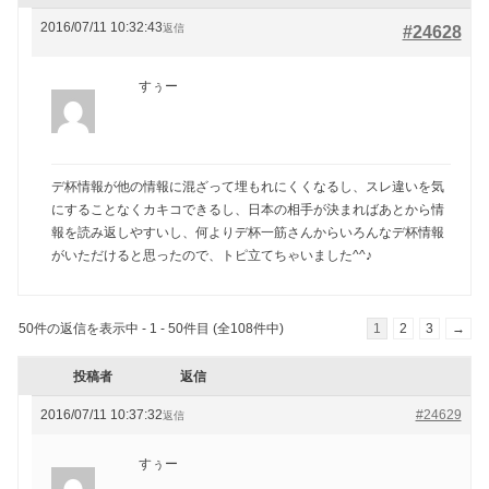
2016/07/11 10:32:43
返信
#24628
すぅー
デ杯情報が他の情報に混ざって埋もれにくくなるし、スレ違いを気
にすることなくカキコできるし、日本の相手が決まればあとから情
報を読み返しやすいし、何よりデ杯一筋さんからいろんなデ杯情報
がいただけると思ったので、トピ立てちゃいました^^♪
50件の返信を表示中 - 1 - 50件目 (全108件中)
1
2
3
→
投稿者
返信
2016/07/11 10:37:32
#24629
返信
すぅー