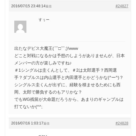
2016/07/15 23:48:14
#24827
返信
すぅー
出たなデビス大魔王(￣□￣;)!www
どこと対戦になるかは予想のしようがありませんが、日本
メンバーの方が楽しみですね♪
＃1シングルは圭くんとして、＃2は太郎選手？西岡選
手？ダブルスは内山選手と内田選手とかどうかな(^ー^)？
シングルス圭くんが出ずに、経験を積ませるためにも西
岡、太郎で勝負するのもアリかな？
でもWG残留が大命題だろうから、あまりのギャンブルは
打てないか(^^;
2016/07/16 1:03:17
#24828
返信