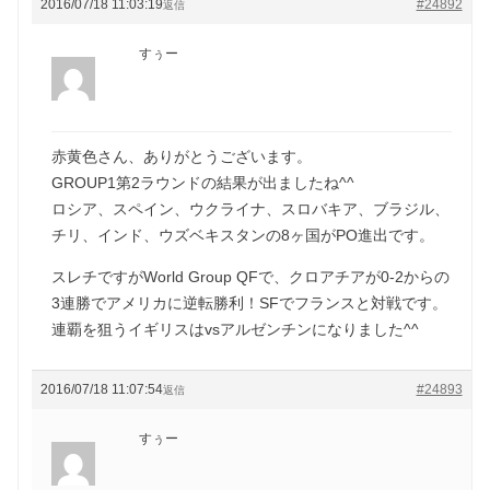
2016/07/18 11:03:19
#24892
返信
すぅー
赤黄色さん、ありがとうございます。
GROUP1第2ラウンドの結果が出ましたね^^
ロシア、スペイン、ウクライナ、スロバキア、ブラジル、
チリ、インド、ウズベキスタンの8ヶ国がPO進出です。
スレチですがWorld Group QFで、クロアチアが0-2からの
3連勝でアメリカに逆転勝利！SFでフランスと対戦です。
連覇を狙うイギリスはvsアルゼンチンになりました^^
2016/07/18 11:07:54
#24893
返信
すぅー