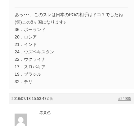
あっ･･･、このスレは日本のPOの相手はドコ？でしたね
(笑)この8ヶ国になります♪
36．ポーランド
20．ロシア
21．インド
24．ウズベキスタン
22．ウクライナ
17．スロバキア
19．ブラジル
32．チリ
2016/07/18 15:53:47
#24905
返信
赤黄色