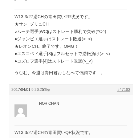
W13:3/27週CHの青田買い2R状況です。
★サン･ブリュCH
○ムーテ選手[WC]はストレート勝利で突破(^O^)
●ジャンビエ選手はストレート敗退(>_<)
★レオンCH。終了です、OMG！
●エスコベド選手[3]はフルセットで逆転負け(>_<)
●コズロフ選手[4]はストレート敗退(>_<)
うむむ、今週は青田君おしなべて低調です…。
2017/04/01 9:26:25
#47183
返信
NORICHAN
W13:3/27週CHの青田買いQF状況です。