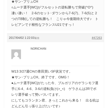
★サン･ブリュCH
○ムーテ選手[WC]がフルセットの逆転勝ちで突破(^O^)
凄い凄い！ 2-6のセット･ダウンから7-6(7)、7-6(5)と２
つのTB制しての逆転勝ち！ こりゃ今後期待大です♪ ト
レビアンでド根性なフランスU21ですっ！
2017/04/02 1:22:03
#47263
返信
NORICHAN
W13:3/27週CHの青田買いSF状況です。
★サン･ブリュCH。終了です、OMG！
●ムーテ選手[WC]がたった今、ブルガリアのゲラシモフ選
手に6-4、4-6、3-6の逆転負け(>_<) ゲラさんは2Rでボ
レリ選手破って勢いづいてます。
にしてもコランタン君、きっとこれから来る！ 出る杭は
どんどん引っ張り上げたいです♪