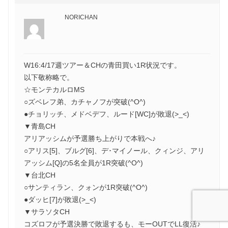
NORICHAN
W16:4/17週ツアー＆CHの青田買い1R状況です。
以下敬称略で。
☆モンテカルロMS
○ズベレフ弟、カチャノフが突破(^O^)
●チョリッチ、メドベデフ、ルード[WC]が敗退(>_<)
▼青島CH
アリアッシムが予選勝ち上がりで本戦へ♪
○アリス[5]、ブルグ[6]、デ･マイノール、クィンジ、アリ
アッシム[Q]の5名全員が1R突破(^O^)
▼台北CH
○サンティラン、クォンが1R突破(^O^)
●ダッヒ[7]が敗退(>_<)
▼サラソタCH
コズロフが予選決勝で敗退するも、モーOUTでLL復活♪