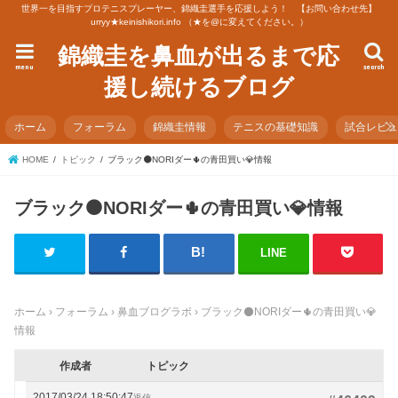
世界一を目指すプロテニスプレーヤー、錦織圭選手を応援しよう！ 【お問い合わせ先】
urryy★keinishikori.info （★を@に変えてください。）
錦織圭を鼻血が出るまで応
menu
search
援し続けるブログ
ホーム
フォーラム
錦織圭情報
テニスの基礎知識
試合レビ
HOME
トピック
ブラック⚫️NORIダー🌵の青田買い💎情報
ブラック⚫️NORIダー🌵の青田買い💎情報
LINE
ホーム
›
フォーラム
›
鼻血ブログラボ
›
ブラック⚫️NORIダー🌵の青田買い💎
情報
作成者
トピック
2017/03/24 18:50:47
返信