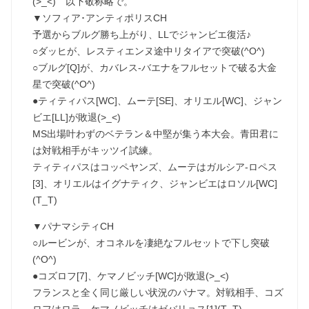
(>_<) 以下敬称略で。
▼ソフィア･アンティポリスCH
予選からブルグ勝ち上がり、LLでジャンビエ復活♪
○ダッヒが、レスティエンヌ途中リタイアで突破(^O^)
○ブルグ[Q]が、カバレス-バエナをフルセットで破る大金
星で突破(^O^)
●ティティパス[WC]、ムーテ[SE]、オリエル[WC]、ジャン
ビエ[LL]が敗退(>_<)
MS出場叶わずのベテラン＆中堅が集う本大会。青田君に
は対戦相手がキッツイ試練。
ティティパスはコッペヤンズ、ムーテはガルシア-ロペス
[3]、オリエルはイグナティク、ジャンビエはロソル[WC]
(T_T)
▼パナマシティCH
○ルービンが、オコネルを凄絶なフルセットで下し突破
(^O^)
●コズロフ[7]、ケマノビッチ[WC]が敗退(>_<)
フランスと全く同じ厳しい状況のパナマ。対戦相手、コズ
ロフはロラ、ケマノビッチはゼバリョス[1](T_T)