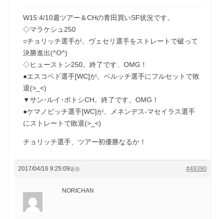
W15:4/10週ツアー＆CHの青田買いSF状況です。
◇マラケシュ250
○チョリッチ選手が、ヴェセリ選手をストレートで破って
決勝進出(^O^)
◇ヒューストン250。終了です、OMG！
●エスコベド選手[WC]が、ベルッチ選手にフルセットで敗
退(>_<)
▼サン･ルイ･ポトシCH。終了です、OMG！
●ケマノビッチ選手[WC]が、メネンデス-マセイラス選手
にストレートで敗退(>_<)
チョリッチ選手、ツアー初優勝なるか！
2017/04/16 9:25:09
#48390
返信
NORICHAN