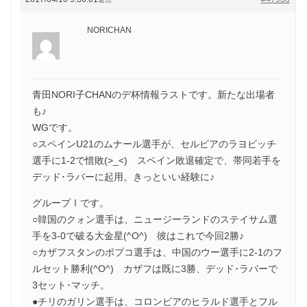
NORICHAN
青田NORI子CHANのデ杯情報ラストです。新たな出場者
も♪
WGです。
○スペインU21のムナール選手が、セルビアのラヨビッチ
選手に1-2で惜敗(>_<) スペイン敗退確定で、帯同若手を
デッド･ラバーに起用。きっといい経験に♪
グループⅠです。
○韓国のクォン選手は、ニュージーランドのステイサム選
手を3-0で破る大金星(^O^) 彼はこれで今回2勝♪
○カザフスタンのポプコ選手は、中国のウー選手に2-1のフ
ルセット勝利(^O^) カザフは既に3勝、デッド･ラバーで
3セット･マッチ。
●チリのガリン選手は、コロンビアのヒラルド選手とフル