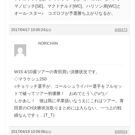
マノビッチ[SE]、マクドナルド[WC]、ハリソン弟[WC]と
オール･スター♪ コズロフが予選勝ち上がりなるか。
2017/04/17 10:00:24
#48473
返信
NORICHAN
W15:4/10週ツアーの青田買い決勝状況です。
◇マラケシュ250
○チョリッチ選手が、コールシュライバー選手をフルセッ
トで破ってツアー初優勝！ おめでとう＼(^o^)／
しかあし！ 彼は既に卒業扱いなうえにこれはツアー。青
田君のCH決勝状況取りまとめには入らない、一つ上の戦
績なんですぅ…(T_T)
2017/04/19 10:09:06
#48604
返信