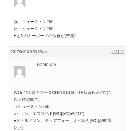
誤：ニューストン250
正：ヒューストン250
HとNのキーボードの位置が(苦笑)
2017/04/13 9:50:35
#48145
返信
NORICHAN
W15:4/10週ツアー＆CHの青田買い1R状況Part2です。
以下敬称略で。
◇ヒューストン250
○ヒョン、エスコベド[WC]が突破(^O^)
●ドナルドソン、ティアフォー、オペルカ[WC]が敗退
(>_<)