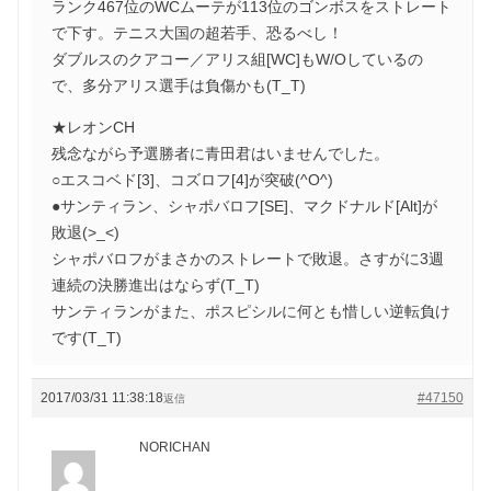
ランク467位のWCムーテが113位のゴンボスをストレート
で下す。テニス大国の超若手、恐るべし！
ダブルスのクアコー／アリス組[WC]もW/Oしているの
で、多分アリス選手は負傷かも(T_T)
★レオンCH
残念ながら予選勝者に青田君はいませんでした。
○エスコベド[3]、コズロフ[4]が突破(^O^)
●サンティラン、シャポバロフ[SE]、マクドナルド[Alt]が
敗退(>_<)
シャポバロフがまさかのストレートで敗退。さすがに3週
連続の決勝進出はならず(T_T)
サンティランがまた、ポスピシルに何とも惜しい逆転負け
です(T_T)
2017/03/31 11:38:18
#47150
返信
NORICHAN