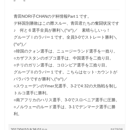
青田NORI子CHANのデ杯情報Part１です。
デ杯国別勝敗はこの際スルー、青田君たちの奮闘状況です
♪ 何と６選手全員が勝利＼(^o^)／ 素晴らしいっ！
グループⅠのラバー１です。全員3-0でストレート勝利＼
(^o^)／
○韓国のクォン選手は、ニュージーランド選手を一捻り。
○カザフスタンのポプコ選手は、中国選手を二捻り目。
○チリのガリン選手は、コロンビア選手を三捻り目。
グループⅡのラバー１です。こちらはセット･カウントが
バラバラですが勝利＼(^o^)／
○スウェーデンのYmer兄選手、3-2で4:32の大熱戦を制し
トルコ選手に勝利。
○南アフリカのハリス選手、3-0でスロベニア選手に圧勝。
○ノルウェーのルード選手は、3-1でデンマーク選手に勝
利。
2017/04/10 9:36:01
#47938
返信