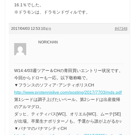
16.1％でした。
※ドラモンは、ドラモンドヴィルです。
2017/04/03 12:53:10
#47348
返信
NORICHAN
W14:4/03週ツアー＆CHの青田買いエントリー状況です。
今回からドローも一応。以下敬称略で。
▼フランスのソフィア･アンティポリスCH
http://www.protennislive.com/posting/2017/7703/mds.pdf
第1シードは調子上げたいペール。第2シードは出産復帰
のアルマグロ。
ダッヒ、ティティパス[WC]、オリエル[WC]、ムーテ[SE]
が出場。卒業生ナポリターノも。予選から誰が上がるか♪
▼パナマのパナマシティCH