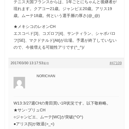
テニス大国フランスからは、1年ごとにちゃんと後継者が
現れます。クアコー21歳。ジャンビエ20歳。アリス19
歳。ムーテ18歳。何という選手層の厚さ(@_@)
★メキシコのレオンCH
エスコベド[3]、コズロフ[4]、サンティラン、シャポバロ
フ[SE]、マクドナルド[Alt]が出場。予選が終了していない
ので、今後増える可能性アリです(^_^)/
2017/03/30 13:17:53
#47109
返信
NORICHAN
W13:3/27週CHの青田買い1R状況です。以下敬称略。
★サン･ブリュCH
○ジャンビエ、ムーテ[WC]が突破(^O^)
●アリス[5]が敗退(>_<)