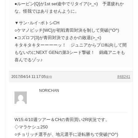
●ルービン[Q]が1st set途中でリタイア(>_<) 予選疲れか
な。怪我ではありませんように。
▼サン･ルイ･ポトシCH
○ケマノビッチ[WC]が初戦青田対決を制して突破(^O^)
●コズロフ[3]が青田対決でまさかの敗退(>_<)
キタキタキターーーーッ！ ジュニアからプロ転向して間
もないのにNEXT GENの第3シード撃破！ 錦織アニキも
喜んでるゾッ♪
2017/04/14 11:17:05
#48241
返信
NORICHAN
W15:4/10週ツアー＆CHの青田買い2R状況です。
◇マラケシュ250
○チョリッチ選手が、地元選手に逆転勝ちで突破(^O^)