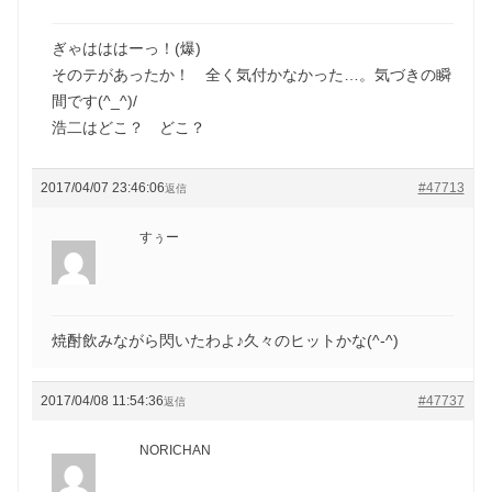
ぎゃはははーっ！(爆)
そのテがあったか！ 全く気付かなかった…。気づきの瞬
間です(^_^)/
浩二はどこ？ どこ？
2017/04/07 23:46:06
#47713
返信
すぅー
焼酎飲みながら閃いたわよ♪久々のヒットかな(^-^)
2017/04/08 11:54:36
#47737
返信
NORICHAN