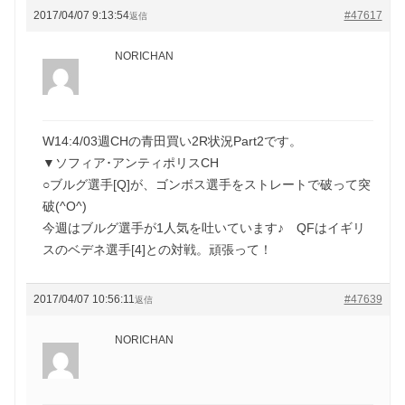
2017/04/07 9:13:54
#47617
返信
NORICHAN
W14:4/03週CHの青田買い2R状況Part2です。
▼ソフィア･アンティポリスCH
○ブルグ選手[Q]が、ゴンボス選手をストレートで破って突
破(^O^)
今週はブルグ選手が1人気を吐いています♪ QFはイギリ
スのベデネ選手[4]との対戦。頑張って！
2017/04/07 10:56:11
#47639
返信
NORICHAN