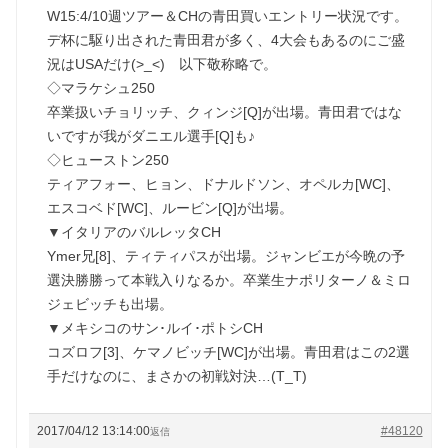
W15:4/10週ツアー＆CHの青田買いエントリー状況です。
デ杯に駆り出された青田君が多く、4大会もあるのにご盛
況はUSAだけ(>_<) 以下敬称略で。
◇マラケシュ250
卒業扱いチョリッチ、クィンジ[Q]が出場。青田君ではな
いですが我がダニエル選手[Q]も♪
◇ヒューストン250
ティアフォー、ヒョン、ドナルドソン、オペルカ[WC]、
エスコベド[WC]、ルービン[Q]が出場。
▼イタリアのバルレッタCH
Ymer兄[8]、ティティパスが出場。ジャンビエが今晩の予
選決勝勝って本戦入りなるか。卒業生ナポリターノ＆ミロ
ジェビッチも出場。
▼メキシコのサン･ルイ･ポトシCH
コズロフ[3]、ケマノビッチ[WC]が出場。青田君はこの2選
手だけなのに、まさかの初戦対決…(T_T)
2017/04/12 13:14:00
#48120
返信