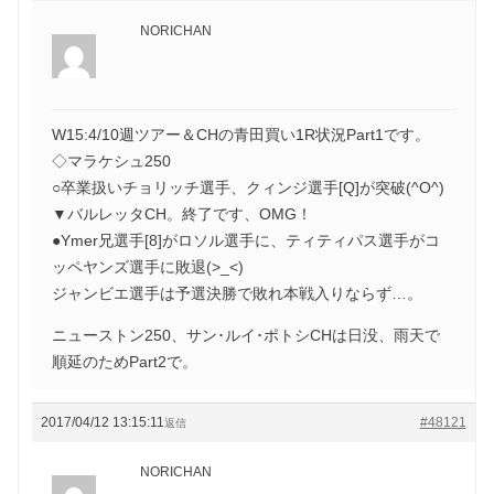
NORICHAN
W15:4/10週ツアー＆CHの青田買い1R状況Part1です。
◇マラケシュ250
○卒業扱いチョリッチ選手、クィンジ選手[Q]が突破(^O^)
▼バルレッタCH。終了です、OMG！
●Ymer兄選手[8]がロソル選手に、ティティパス選手がコ
ッペヤンズ選手に敗退(>_<)
ジャンビエ選手は予選決勝で敗れ本戦入りならず…。
ニューストン250、サン･ルイ･ポトシCHは日没、雨天で
順延のためPart2で。
2017/04/12 13:15:11
#48121
返信
NORICHAN