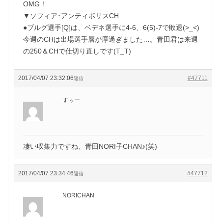
OMG！
▼ソフィア･アンティポリスCH
●ブルグ選手[Q]は、ベデネ選手に4-6、6(5)-7で敗退(>_<)
今週のCHは出場選手層が厚過ぎました…。青田君は来週
の250＆CHで仕切り直しです(T_T)
2017/04/07 23:32:06
#47711
返信
すぅー
凄い収集力ですね、青田NORI子CHAN♪(笑)
2017/04/07 23:34:46
#47712
返信
NORICHAN