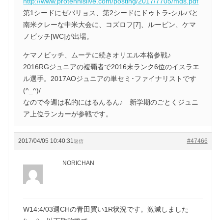
http://www.protennislive.com/posting/2017/7705/mds.pdf
第1シードにゼバリョス、第2シードにドゥトラ-シルバと
南米クレーな中米大会に、コズロフ[7]、ルービン、ケマ
ノビッチ[WC]が出場。
ケマノビッチ、ムーテに続きオリエル本格参戦♪
2016RGジュニアの複覇者で2016末ランク6位のイスラエ
ル選手。2017AOジュニアの単セミ･ファイナリストです
(^_^)/
なので今週は私的にはるんるん♪ 新学期のごとくジュニ
ア上位ランカーが参戦です。
2017/04/05 10:40:31
#47466
返信
NORICHAN
W14:4/03週CHの青田買い1R状況です。激減しました