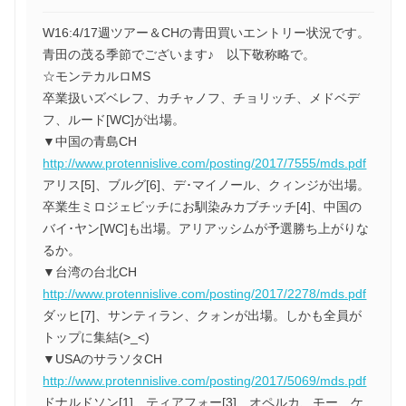
W16:4/17週ツアー＆CHの青田買いエントリー状況です。
青田の茂る季節でございます♪ 以下敬称略で。
☆モンテカルロMS
卒業扱いズベレフ、カチャノフ、チョリッチ、メドベデ
フ、ルード[WC]が出場。
▼中国の青島CH
http://www.protennislive.com/posting/2017/7555/mds.pdf
アリス[5]、ブルグ[6]、デ･マイノール、クィンジが出場。
卒業生ミロジェビッチにお馴染みカブチッチ[4]、中国の
バイ･ヤン[WC]も出場。アリアッシムが予選勝ち上がりな
るか。
▼台湾の台北CH
http://www.protennislive.com/posting/2017/2278/mds.pdf
ダッヒ[7]、サンティラン、クォンが出場。しかも全員が
トップに集結(>_<)
▼USAのサラソタCH
http://www.protennislive.com/posting/2017/5069/mds.pdf
ドナルドソン[1]、ティアフォー[3]、オペルカ、モー、ケ