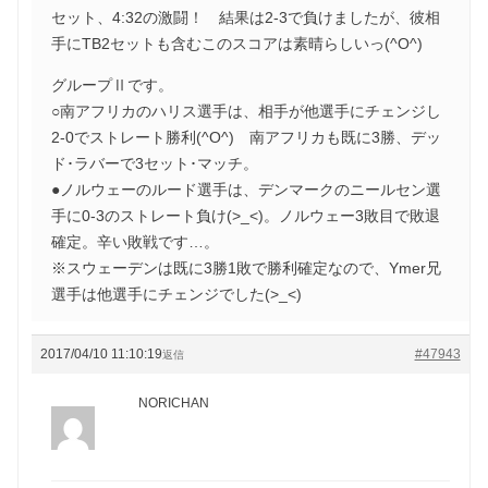
セット、4:32の激闘！ 結果は2-3で負けましたが、彼相
手にTB2セットも含むこのスコアは素晴らしいっ(^O^)
グループⅡです。
○南アフリカのハリス選手は、相手が他選手にチェンジし
2-0でストレート勝利(^O^) 南アフリカも既に3勝、デッ
ド･ラバーで3セット･マッチ。
●ノルウェーのルード選手は、デンマークのニールセン選
手に0-3のストレート負け(>_<)。ノルウェー3敗目で敗退
確定。辛い敗戦です…。
※スウェーデンは既に3勝1敗で勝利確定なので、Ymer兄
選手は他選手にチェンジでした(>_<)
2017/04/10 11:10:19
#47943
返信
NORICHAN