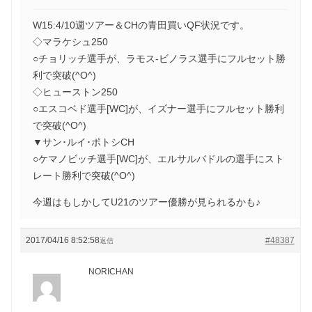
W15:4/10週ツアー＆CHの青田買いQF状況です。
◇マラケシュ250
○チョリッチ選手が、ラモス-ビノラス選手にフルセット勝
利で突破(^O^)
◇ヒューストン250
○エスコベド選手[WC]が、イズナー選手にフルセット勝利
で突破(^O^)
▼サン･ルイ･ポトシCH
○ケマノビッチ選手[WC]が、エルサルバドルの選手にスト
レート勝利で突破(^O^)
今週はもしかしてU21のツアー優勝が見られるかも♪
2017/04/16 8:52:58
#48387
返信
NORICHAN