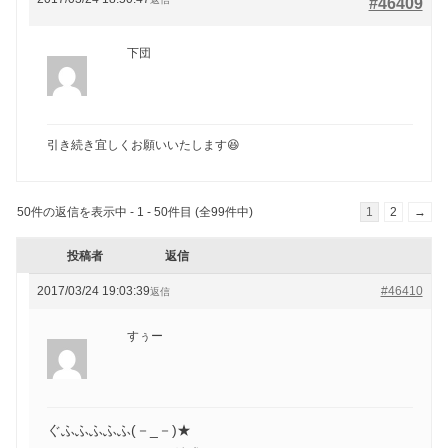
#46409
下団
引き続き宜しくお願いいたします😆
50件の返信を表示中 - 1 - 50件目 (全99件中)
1
2
→
投稿者
返信
2017/03/24 19:03:39
#46410
返信
すぅー
ぐふふふふふ(－_－)★