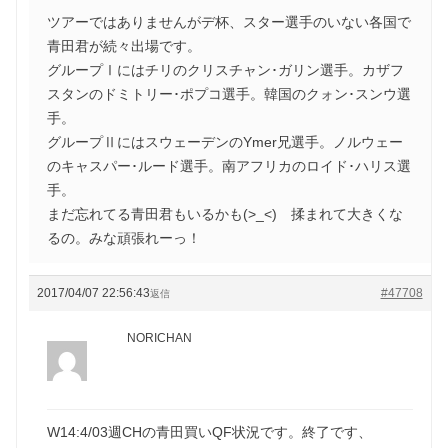
ツアーではありませんがデ杯、スター選手のいない各国で
青田君が続々出場です。
グループⅠにはチリのクリスチャン･ガリン選手。カザフ
スタンのドミトリー･ポプコ選手。韓国のクォン･スンウ選
手。
グループⅡにはスウェーデンのYmer兄選手。ノルウェー
のキャスパー･ルード選手。南アフリカのロイド･ハリス選
手。
まだ忘れてる青田君もいるかも(>_<) 揉まれて大きくな
るの。みな頑張れーっ！
2017/04/07 22:56:43
#47708
返信
NORICHAN
W14:4/03週CHの青田買いQF状況です。終了です、