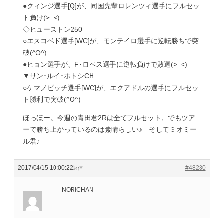
●クィンジ選手[Q]が、同国先輩ロレンツィ選手にフルセッ
ト負け(>_<)
◇ヒューストン250
○エスコベド選手[WC]が、モンテイロ選手に逆転勝ちで突
破(^O^)
●ヒョン選手が、F･ロペス選手に逆転負けで敗退(>_<)
▼サン･ルイ･ポトシCH
○ケマノビッチ選手[WC]が、エクアドルの選手にフルセッ
ト勝利で突破(^O^)
ほっほー。今週の青田君2Rは全てフルセット。でもツア
ーで勝ち上がっているのは素晴らしい♪ そしてミオミー
ル君♪
2017/04/15 10:00:22
#48280
返信
NORICHAN