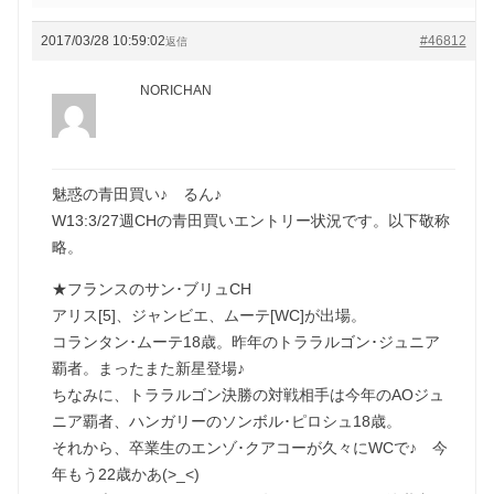
2017/03/28 10:59:02
#46812
返信
NORICHAN
魅惑の青田買い♪ るん♪
W13:3/27週CHの青田買いエントリー状況です。以下敬称
略。
★フランスのサン･ブリュCH
アリス[5]、ジャンビエ、ムーテ[WC]が出場。
コランタン･ムーテ18歳。昨年のトララルゴン･ジュニア
覇者。まったまた新星登場♪
ちなみに、トララルゴン決勝の対戦相手は今年のAOジュ
ニア覇者、ハンガリーのソンボル･ピロシュ18歳。
それから、卒業生のエンゾ･クアコーが久々にWCで♪ 今
年もう22歳かあ(>_<)