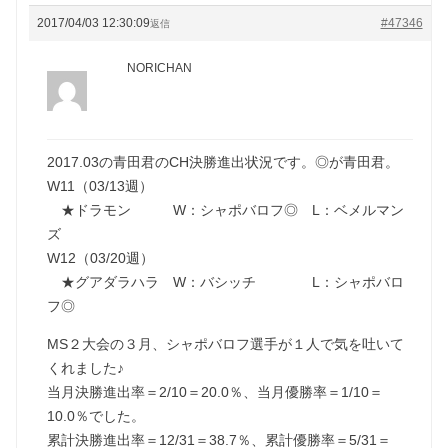
2017/04/03 12:30:09
#47346
返信
NORICHAN
2017.03の青田君のCH決勝進出状況です。◎が青田君。
W11（03/13週）
★ドラモン W：シャポバロフ◎ L：ベメルマン
ズ
W12（03/20週）
★グアダラハラ W：バシッチ L：シャポバロ
フ◎
MS２大会の３月、シャポバロフ選手が１人で気を吐いて
くれました♪
当月決勝進出率＝2/10＝20.0％、当月優勝率＝1/10＝
10.0％でした。
累計決勝進出率＝12/31＝38.7％、累計優勝率＝5/31＝