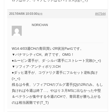
2017/04/06 10:03:00
#47544
返信
NORICHAN
W14:4/03週CHの青田買い2R状況Part1です。
▼パナマシティCH。終了です、OMG！
●ルービン選手が、ダ･シルバ選手にストレート完敗(>_<)
▼ソフィア･アンティポリスCH
●ダッヒ選手が、コヴァリク選手にフルセット逆転負け
(>_<)
残るは今夜、ソフィアCHのブルグ選手[Q]の2Rのみ。もし
負ければ今週は終了…。やはり３月MSに出なかった中堅
＆ベテランが集中する今週のCHで、青田君が勝ち上がる
のは相当困難です(T_T)