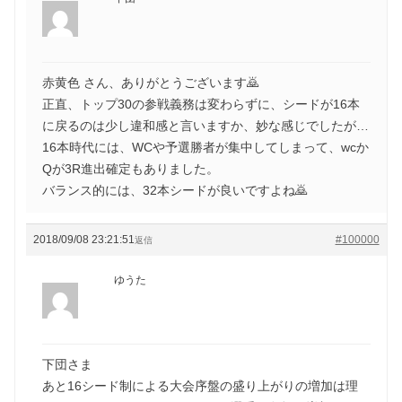
赤黄色 さん、ありがとうございます🙇
正直、トップ30の参戦義務は変わらずに、シードが16本
に戻るのは少し違和感と言いますか、妙な感じでしたが…
16本時代には、WCや予選勝者が集中してしまって、wcか
Qが3R進出確定もありました。
バランス的には、32本シードが良いですよね🙇
2018/09/08 23:21:51
#100000
返信
ゆうた
下団さま
あと16シード制による大会序盤の盛り上がりの増加は理