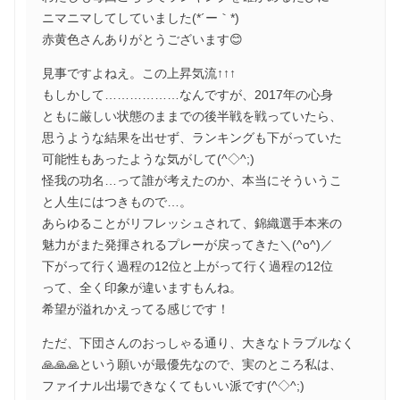
ニマニマしてしていました(*´ー｀*)
赤黄色さんありがとうございます😊
見事ですよねえ。この上昇気流↑↑↑
もしかして………………なんですが、2017年の心身
ともに厳しい状態のままでの後半戦を戦っていたら、
思うような結果を出せず、ランキングも下がっていた
可能性もあったような気がして(^◇^;)
怪我の功名…って誰が考えたのか、本当にそういうこ
と人生にはつきもので…。
あらゆることがリフレッシュされて、錦織選手本来の
魅力がまた発揮されるプレーが戻ってきた＼(^o^)／
下がって行く過程の12位と上がって行く過程の12位
って、全く印象が違いますもんね。
希望が溢れかえってる感じです！
ただ、下団さんのおっしゃる通り、大きなトラブルなく
🙏🙏🙏という願いが最優先なので、実のところ私は、
ファイナル出場できなくてもいい派です(^◇^;)