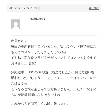
2018/09/08 20:22:52
#99949
返信
NORICHAN
赤黄色さま
毎回の更新有難うございました。実はラウンド終了毎にこ
ちらでコメントしたくてしたくて(笑)
でも私、変な逆フラグぐせがありましてコメントを控えて
おりました(苦笑)
錦織選手、USOのSF敗退は残念でしたが、何と力強い復
活劇だったでしょう！ そしてエントリーは１２位、レー
スは１０位！
こうなると秋が楽しみで仕方ありません。ったく、秋その
ものが錦織劇場になりそうですね。
これからも更新宜しくお願い致します。