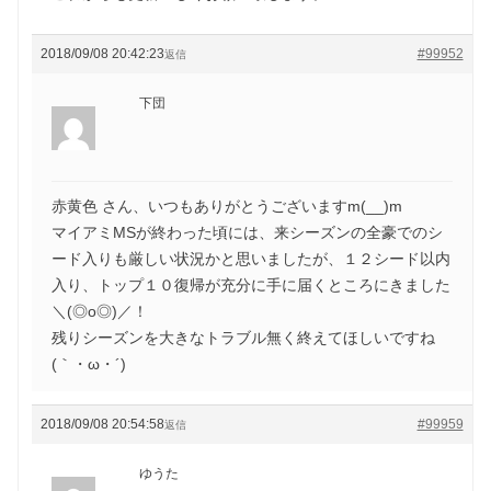
2018/09/08 20:42:23
#99952
返信
下団
赤黄色 さん、いつもありがとうございますm(__)m
マイアミMSが終わった頃には、来シーズンの全豪でのシ
ード入りも厳しい状況かと思いましたが、１２シード以内
入り、トップ１０復帰が充分に手に届くところにきました
＼(◎o◎)／！
残りシーズンを大きなトラブル無く終えてほしいですね
(｀・ω・´)ゞ
2018/09/08 20:54:58
#99959
返信
ゆうた