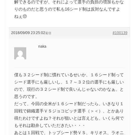
解できるのですが、それによって選手の負担の増加もかな
りのものだと思うので私も16シード制は反対なんですよ
ねぇ😔
2018/09/09 23:25:02
#100139
返信
naka
僕も３２シード制に慣れているせいか、１６シード制って
シード選手にも厳しいし、１７～３２位の選手にも厳しい
ので、現行の３２シード制で良いんじゃないのかなぁ、と
思うのです。
だって、今回の全米が１６シード制だったら、いきなり１
回戦で錦織選手ＶＳジョコビッチ選手（＞＜）、とかあり
得たわけですよね？それが狙いとは言えども、いくら何で
もそれは勘弁していただきたい・・・
あとは１回戦で、トップシード勢ＶＳ、キリオス、ラオニ