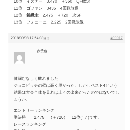
10位 イズナー 3,470 ＋360 QF敗退
11位 ゴファン 3435 4回戦敗退
12位
錦織圭
2,475 ＋720 次SF
13位 フォニーニ 2,225 2回戦敗退
2018/09/08 17:54:08
#99917
返信
赤黄色
健闘むなしく敗れました
ジョコビッチの壁は高く厚かった、しかしベスト4という
結果は大会全体を見れば上々の出来だったのではないでし
ょうか。
エントリーランキング
準決勝 2,475 （＋720） 12位(↑７)です。
レースランキング