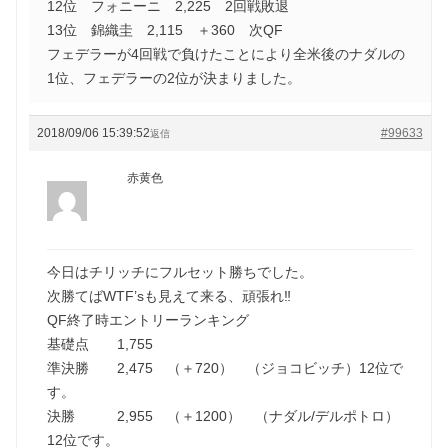
12位 フォニーニ 2,225 2回戦敗退
13位 錦織圭 2,115 ＋360 次QF
フェデラーが4回戦で負けたことにより全米後のナダルの
1位、フェデラーの2位が決まりました。
2018/09/06 15:39:52
#99633
返信
赤黄色
今日はチリッチにフルセット勝ちでした。
次勝てばWTF’sも見えて来る、頑張れ‼
QF終了時エントリーランキング
基礎点 1,755
準決勝 2,475 （＋720） （ジョコビッチ）12位で
す。
決勝 2,955 （＋1200） （ナダル/デルポトロ）
12位です。