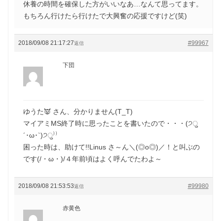
休養の時間を確保した方がいいなあ…なんて思ってます。
もちろん行けたら行けたで大興奮の応援ですけど(笑)
2018/09/08 21:17:27
#99967
返信
下団
ゆうた👿 さん、分かりません(T_T)
マイアミMS終了時に思ったことを書いたので・・・(੭ु
´･ω･`)੭ु⁾⁾
困った時は、助けて!!Linus さ～ん＼(◎o◎)／！と叫ぶの
です(/・ω・)/４年前頃はよく呼んでたわよ～
2018/09/08 21:53:53
#99980
返信
赤黄色