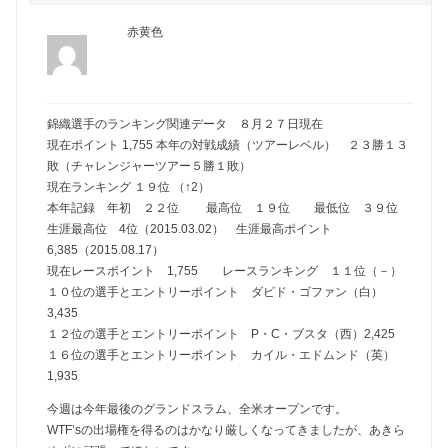
赤黄色
錦織選手のランキング関連データ ８月２７日現在
現在ポイント 1,755 本年の対戦成績（ツアーレベル） ２３勝１３
敗（チャレンジャーツアー５勝１敗）
現在ランキング １９位 （↑2）
本年記録 年初 ２２位 最高位 １９位 最低位 ３９位
生涯最高位 4位（2015.03.02） 生涯最高ポイント
6,385（2015.08.17）
現在レースポイント 1,755 レースランキング １１位（－）
１０位の選手とエントリーポイント ダビド・ゴファン（白）
3,435
１２位の選手とエントリーポイント P・C・ブスタ（西）2,425
１６位の選手とエントリーポイント カイル・エドムンド（英）
1,935
今週は今年最後のグランドスラム、全米オープンです。
WTF’sの出場権を得るのはかなり厳しくなってきましたが、あきら