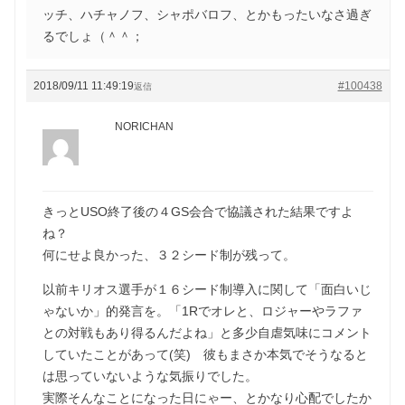
ッチ、ハチャノフ、シャポバロフ、とかもったいなさ過ぎ
るでしょ（＾＾；
2018/09/11 11:49:19
#100438
返信
NORICHAN
きっとUSO終了後の４GS会合で協議された結果ですよ
ね？
何にせよ良かった、３２シード制が残って。
以前キリオス選手が１６シード制導入に関して「面白いじ
ゃないか」的発言を。「1Rでオレと、ロジャーやラファ
との対戦もあり得るんだよね」と多少自虐気味にコメント
していたことがあって(笑) 彼もまさか本気でそうなると
は思っていないような気振りでした。
実際そんなことになった日にゃー、とかなり心配でしたか