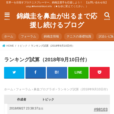
世界一を目指すプロテニスプレーヤー、錦織圭選手を応援しよう！ 【お問い合わせ先】
urryy★keinishikori.info （★を@に変えてください。）
錦織圭を鼻血が出るまで応
menu
search
援し続けるブログ
ホーム
フォーラム
錦織圭情報
テニスの基礎知識
試合レビ
HOME
トピック
ランキング試算（2018年9月10日付）
ランキング試算（2018年9月10日付）
LINE
ホーム
›
フォーラム
›
鼻血ブログラボ
›
ランキング試算（2018年9月10日付）
作成者
トピック
2018/08/27 23:38:37
返信
#98103