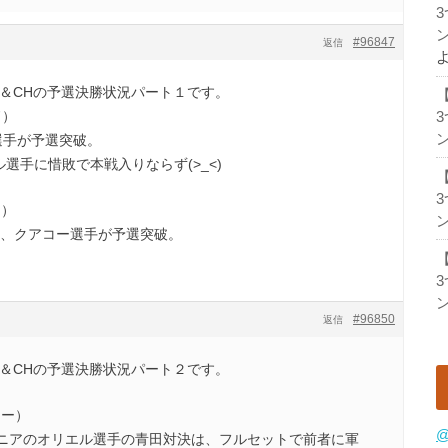
ン
#96847
返信
ー＆CHの予選決勝状況パート１です。
ド）
ン
選手が予選突破。
選手に惜敗で本戦入りならず(>_<)
ー）
ン
、クアコー選手が予選突破。
ン
#96850
返信
ー＆CHの予選決勝状況パート２です。
レー）
@
アのオリエル選手の青田対決は、フルセットで前者に軍