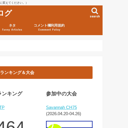
を@に変えてください。）
ログ
search
ネタ
コメント欄利用規約
Funny Articles
Comment Policy
ランキング＆大会
ランキング
参加中の大会
TP
Savannah CH75
(2026.04.20-04.26)
464