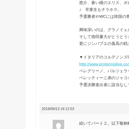
悠介、蒼い瞳のエリス、ポ
♪ 卒業生もチラホラ。
予選勝者やWCには韓国の
興味深いのは、グラノイェ
そして徳田廉大がとうとう
更にジンバブエの孤高の戦
▼イタリアのコルデノンズ
http://www.protennislive.c
ペレグリーノ、バルツェラー
ベレッティーニ弟のジャコポ
予選決勝進出者に該当なし
2018/08/13 16:12:03
続いてパート２。以下敬称