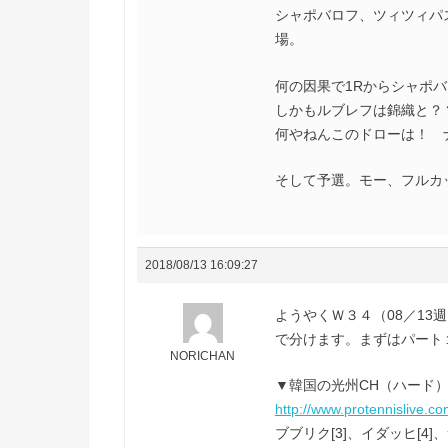
シャポバロフ、ツィツィパ
場。
何の因果で1Rからシャポバ
しかもルブレフは錦織と？？
何やねんこのドローは！ ナ
そして予選。モー、フルカッ
2018/08/13 16:09:27
ようやくＷ３４（08／13
で分けます。まずはパート
NORICHAN
▼韓国の光州CH（ハード
http://www.protennislive.c
ブブリク[3]、イダッヒ[4]、