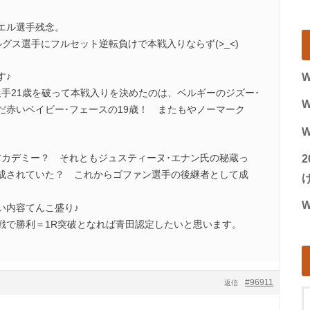
エル選手残念。
ス選手にフルセット逆転負けで本戦入りならず(>_<)
す♪
W
選手21歳を破って本戦入りを決めたのは、ベルギーのジズー･
W
だ赤いベイビー･フェースの19歳！ またもやノーマーク
W
アカデミー？ それともジュスティーヌ･エナン氏の秘蔵っ
成されていた？ これからゴファン選手の後継者として成
げ
W
い内容てんこ盛り♪
戦で勝利＝1R突破となれば青田認定したいと思います。
#96911
返信