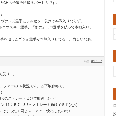
ー＆CHの予選決勝状況パート３です。
ド）
ヴァンズ選手にフルセット負けで本戦入りならず。
コウスキー選手、「あの」ミロ選手を破って本戦入り。
田選手を破ったゴジョ選手が本戦入りしてる…。悔しいなあ。
#97107
返信
ん茂り…。
週）ツアーの1R状況です。以下敬称略で。
ド）
-6のストレート負けで敗退…(>_<)
1]に5-7、3-6のストレート負けで敗退(>_<)
ンはまったく同じスコアで1R突破したのね♪