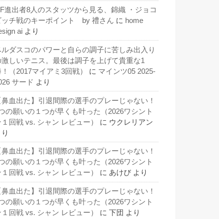
QF進出者8人のスタッツから見る、錦織 ・ジョコ
ビッチ戦のキーポイント by 禮さん
に
home
esign ai
より
ベルダスコのパワーと自らの調子に苦しみ出入り
の激しいテニス。最後は調子を上げて貴重な1
勝！（2017マイアミ3回戦）
に
マインツ05 2025-
026 サード
より
【鼻血出た】引退間際の選手のプレーじゃない！
3つの願いの１つが早くも叶った（2026ワシント
１回戦 vs. シャン レビュー）
に
ウクレリアン
より
【鼻血出た】引退間際の選手のプレーじゃない！
3つの願いの１つが早くも叶った（2026ワシント
１回戦 vs. シャン レビュー）
に
あけび
より
【鼻血出た】引退間際の選手のプレーじゃない！
3つの願いの１つが早くも叶った（2026ワシント
１回戦 vs. シャン レビュー）
に
下団
より