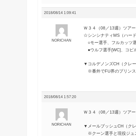
2018/08/14 1:09:41
Ｗ３４（08／13週）ツア
☆シンシナティMS（ハー
NORICHAN
○モー選手、フルカッツ
●ウルフ選手[WC]、コピル
▼コルデノンズCH（クレ
※番外でFU界のプリンス
2018/08/14 1:57:20
Ｗ３４（08／13週）ツア
NORICHAN
▼メールブッシュCH（ク
※クーン選手と現役ジュニ