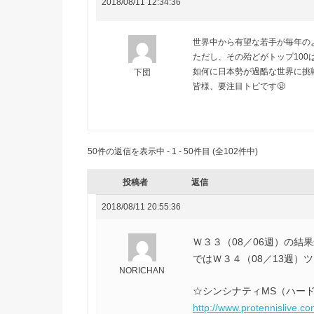
2018/08/11 12:34:36
世界中から有望な若手が毎年のよ
ただし、その殆どがトップ100
如何に日本勢が過酷な世界に挑
下団
皆様、要注目トピです😤
50件の返信を表示中 - 1 - 50件目 (全102件中)
投稿者
返信
2018/08/11 20:55:36
Ｗ３３（08／06週）の
ではＷ３４（08／13週）
NORICHAN
☆シンシナティMS（ハー
http://www.protennislive.c