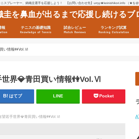
スプレーヤー、錦織圭選手を応援しよう！ 【お問い合わせ先】urryy★keinishikori.info （★
織圭を鼻血が出るまで応援し続けるブ
情報
テニスの基礎知識
試合レビュー
ランキング試算
ation
Knowledge of Tennis
Match Reviews
Ranking Calculation
ssage
ロフィール
績
グ推移
連グッズ
試合まとめ（2025年1月16
リスト（2021年8月10日時
ツアーの構造
ATPツアー ポイント表
テニス情報入手法
い情報👫Vol.Ⅵ
世界💎青田買い情報👫Vol.Ⅵ
はてブ
LINE
Pocket
A
有望若手世界💎青田買い情報👫Vol.Ⅵ