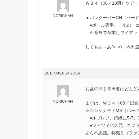
Ｗ３４（08／13週）ツア
NORICHAN
▼バンクーバーCH（ハー
●ポール選手、「あの」エ
※番外で卒業生ワイアット
してもあ～あ(>_<) 内
2018/08/16 14:28:16
お盆の間も青田君はどんど
NORICHAN
まずは、Ｗ３４（08／13
☆シンシナティMS（ハー
●ルブレフ、錦織に5-7、3
●ツィツィパス兄、ゴファン[1
あら不思議。錦織とゴファ