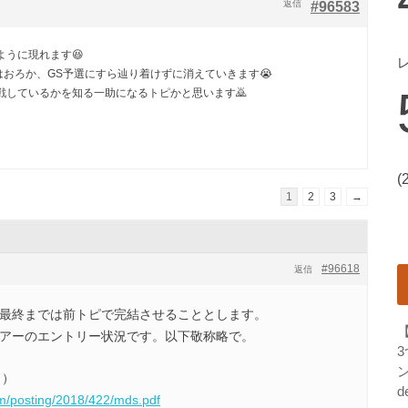
返信
#96583
うに現れます😆
はおろか、GS予選にすら辿り着けずに消えていきます😭
戦しているかを知る一助になるトピかと思います🙇
(
1
2
3
→
#96618
返信
結果最終までは前トピで完結させることとします。
ツアーのエントリー状況です。以下敬称略で。
ン
ド）
d
om/posting/2018/422/mds.pdf