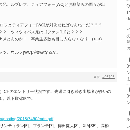
ス兄、ルブレフ、ティアフォー[WC]とお馴染みの面々が出
d
ロフとティアフォー[WC]が対決せねばなんねーだ？？？
？ ツィツィパス兄はゴファン[11]と？？？
メとんのか！ 卒業生多数も目に入らなくなり…(>_<)
2
ツ、ウルフ[WC]が突破なるか。
ン
#96796
返信
週）CHのエントリー状況です。先週に引き続き出場者が多いの
１。以下敬称略で。
ン
）
om/posting/2018/7490/mds.pdf
サンティラン[5]、ブランチ[7]、徳田廉大[8]、XIA[SE]、高橋
ン