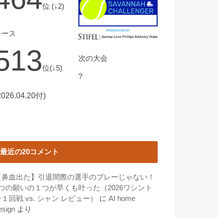
位 (↓2)
レース
513
次の大会
位(↓5)
?
2026.04.20付)
最近の20コメント
【鼻血出た】引退間際の選手のプレーじゃない！
3つの願いの１つが早くも叶った（2026ワシント
１回戦 vs. シャン レビュー）
に
AI home
esign
より