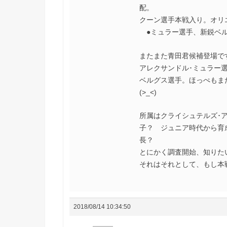
配。
クーン選手本戦入り。オリ
●ミュラー選手、新鋭ベルグ
またまた青田君候補登場で
アレクサンドル･ミュラー
ベルグス選手。ほっぺもま
(>_<)
所属はクライシュテルズ･
子？ ジュニア時代から育
長？
とにかく調査開始、知りた
それはそれとして、もし本
2018/08/14 10:34:50