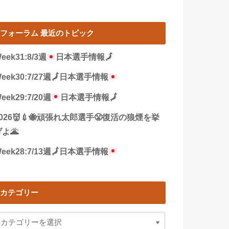
フォーラム 最近のトピック
eek31:8/3週
日本選手情報
🗾
eek30:7/27週
🗾
日本選手情報
eek29:7/20週
日本選手情報
🗾
2026👹💉🐝頑張れ太郎選手😤復活の狼煙を挙
よ🌋
eek28:7/13週
🗾
日本選手情報
カテゴリー