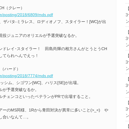
CH（クレー）
om/posting/2018/6809/mds.pdf
ン
リ、ザパタ-ミラレス、ロディオノフ、スタイラー！[WC]が出
現役ジュニアのオリエルが予選突破なるか。
ン
ンドレイ･スタイラー！ 田島尚輝の相方さんがとうとうCH
してられへんでえっ！
ン
H（ハード）
om/posting/2018/7774/mds.pdf
シム、シゴワン[WC]、ハリス[SE]が出場。
ルが予選突破なるか。
ン
ルチェンコといったベテランがPRで出場すること。
ーのMS同様、1Rから青田対決が異常に多いこと(>_<) や
ン
し合いなんて…。