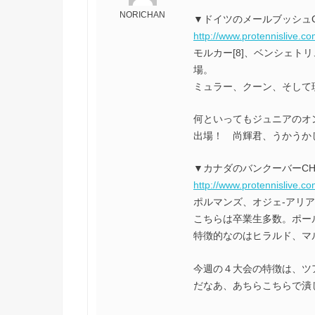
NORICHAN
▼ドイツのメールブッシュ
http://www.protennislive.c
モルカー[8]、ベンシェト
場。
ミュラー、クーン、そして
何といってもジュニアのオ
出場！ 尚輝君、うかうか
▼カナダのバンクーバーC
http://www.protennislive.c
ポルマンズ、オジェ-アリアッ
こちらは卒業生多数。ポー
特徴的なのはヒラルド、マ
今週の４大会の特徴は、ツア
だなあ、あちらこちらで潰