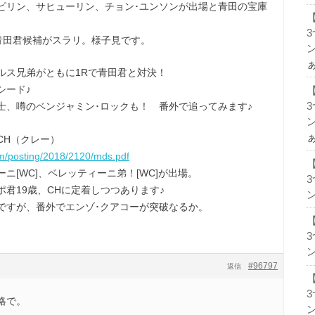
ピリン、サヒューリン、チョン･ユンソンが出場と青田の宝庫
青田君候補がスラリ。様子見です。
ン
ルス兄弟がともに1Rで青田君と対決！
シード♪
士、噂のベンジャミン･ロックも！ 番外で追ってみます♪
ン
CH（クレー）
om/posting/2018/2120/mds.pdf
ニ[WC]、ベレッティーニ弟！[WC]が出場。
君19歳、CHに定着しつつあります♪
ン
ですが、番外でエンゾ･クアコーが突破なるか。
ン
#96797
返信
略で。
ン