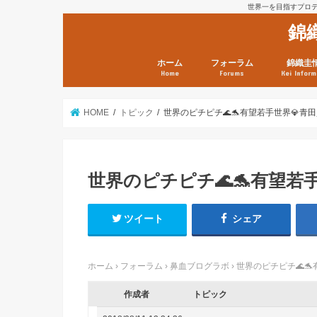
世界一を目指すプロテニ
錦
ホーム
フォーラム
錦織圭
Home
Forums
Kei Inform
日本選手情報
鼻血ブログラボ
鼻血ブログ分析班
Kei’s Me
錦織圭プ
錦織圭 戦
ランキン
錦織圭関
鼻血が出た
次は見とけ
日現在）
点）
HOME
トピック
世界のピチピチ🌊🐬有望若手世界💎青田買
世界のピチピチ🌊🐬有望若手
ツイート
シェア
ホーム
›
フォーラム
›
鼻血ブログラボ
›
世界のピチピチ🌊🐬
作成者
トピック