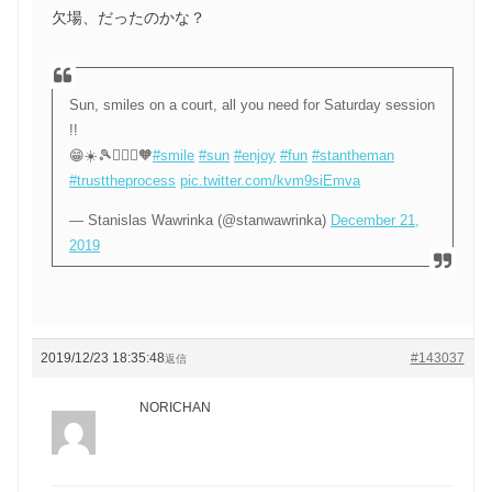
欠場、だったのかな？
Sun, smiles on a court, all you need for Saturday session
!!
😁☀️🎾🙋🏻‍♂️🧡
#smile
#sun
#enjoy
#fun
#stantheman
#trusttheprocess
pic.twitter.com/kvm9siEmva
— Stanislas Wawrinka (@stanwawrinka)
December 21,
2019
2019/12/23 18:35:48
#143037
返信
NORICHAN