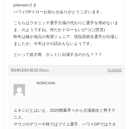
jolensenさま
ハワイOPドローお知らせありがとうございます。
こちらはラオニッチ選手欠場の代わりに選手を埋めないま
ま、のようですね。何だかドローもいびつに(苦笑)
昨年は確か地元の有望ジュニア、現役高校生選手が出場し
ましたが、今年はその試みもないようです。
といって総大将、ホントに出場するのかな？？？
2019/12/23 20:22:21
#143042
返信
NORICHAN
エキシビとはいえ、2020開幕早々から欠場相次ぐ男子テ
ニス。
サウジのデリーヤ杯ではプイユ選手、ハワイOPではラオ