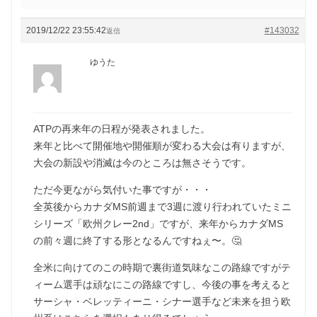
2019/12/22 23:55:42
#143032
返信
ゆうた
ATPの再来年の日程が発表されました。
来年と比べて開催地や開催順が変わる大会は有りますが、
大会の新設や消滅は今のところは無さそうです。
ただ今更ながら気付いた事ですが・・・
全英後からカナダMS前週まで3週に渡り行われていたミニ
シリーズ「欧州クレー2nd」ですが、来年からカナダMS
の前々週に終了する形となるんですねぇ〜。🤔
全米に向けてのこの時期で裏街道気味なこの路線ですがテ
ィーム選手は頑なにこの路線ですし、今後の事を考えると
サーシャ・ベレッティーニ・シナー選手など未来を担う欧