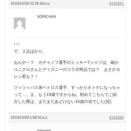
2019/12/28 22:26:29
#143351
返信
NORICHAN
↑↑↑
で、２点ばかり。
おんや～？ カチャノフ選手のミッキーTシャツは、確か
ユニクロさんとディズニーのコラボ商品では？ まさかカ
レン君も？！
ツィツィパス弟ペトロス選手、すっかりオトナになっちゃ
って…。ま、もう19歳ですからね。初めてこちらでご紹
介した際は、まだまだあどけない16歳の頃でした(笑)
2019/12/29 1:59:31
#143360
返信
jolensen