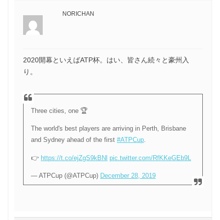
NORICHAN
2020開幕といえばATP杯。はい、皆さん続々と豪州入
り。
Three cities, one 🏆
The world's best players are arriving in Perth, Brisbane
and Sydney ahead of the first
#ATPCup
.
👉
https://t.co/ejZgS9kBNl
pic.twitter.com/RfKKeGEb9L
— ATPCup (@ATPCup)
December 28, 2019