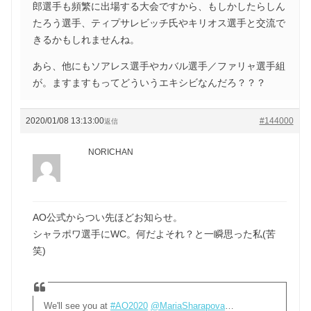
郎選手も頻繁に出場する大会ですから、もしかしたらしん
たろう選手、ティプサレビッチ氏やキリオス選手と交流で
きるかもしれませんね。
あら、他にもソアレス選手やカバル選手／ファリャ選手組
が。ますますもってどういうエキシビなんだろ？？？
2020/01/08 13:13:00
#144000
返信
NORICHAN
AO公式からつい先ほどお知らせ。
シャラポワ選手にWC。何だよそれ？と一瞬思った私(苦
笑)
We'll see you at
#AO2020
@MariaSharapova
…