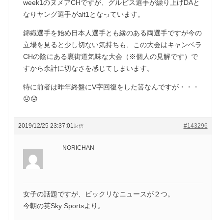
week1のヌメアCHですが、グルビス選手が繰り上げDAと
なりヤング選手がalt1となっています。
錦織選手を始め日本人選手とも縁のある両選手ですが今の
立場を見ると少し切ない気持ちも、この大会はキャンベラ
CHの陰にある裏街道気味な大会（※個人の見解です）で
すから余計に切なさを感じてしまいます。
特に前者は昨年終盤にV字回復をした筈なんですが・・・
😞😞
2019/12/25 23:37:01
#143296
返信
NORICHAN
女子の話題ですが、ビックリなニュースが２つ。
今朝の英Sky Sportsより。