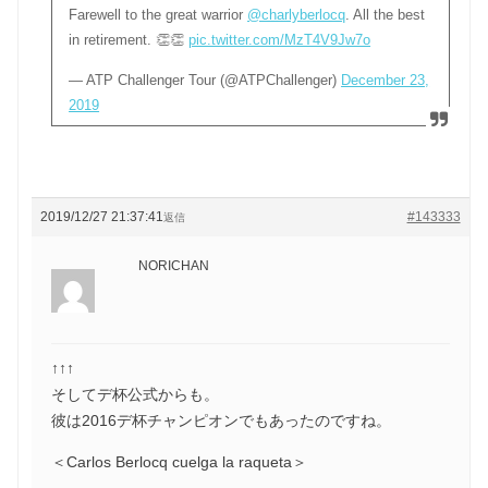
Farewell to the great warrior
@charlyberlocq
. All the best
in retirement. 👏👏
pic.twitter.com/MzT4V9Jw7o
— ATP Challenger Tour (@ATPChallenger)
December 23,
2019
2019/12/27 21:37:41
#143333
返信
NORICHAN
↑↑↑
そしてデ杯公式からも。
彼は2016デ杯チャンピオンでもあったのですね。
＜Carlos Berlocq cuelga la raqueta＞