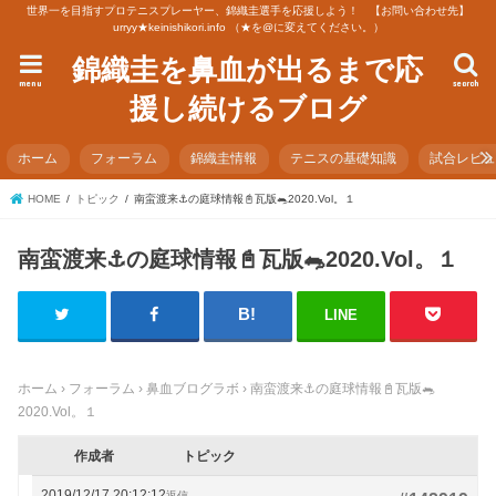
世界一を目指すプロテニスプレーヤー、錦織圭選手を応援しよう！ 【お問い合わせ先】
urryy★keinishikori.info （★を@に変えてください。）
錦織圭を鼻血が出るまで応
menu
search
援し続けるブログ
ホーム
フォーラム
錦織圭情報
テニスの基礎知識
試合レビ
HOME
トピック
南蛮渡来⚓の庭球情報📓瓦版🐀2020.Vol。１
南蛮渡来⚓の庭球情報📓瓦版🐀2020.Vol。１
LINE
ホーム
›
フォーラム
›
鼻血ブログラボ
›
南蛮渡来⚓の庭球情報📓瓦版🐀
2020.Vol。１
作成者
トピック
2019/12/17 20:12:12
返信