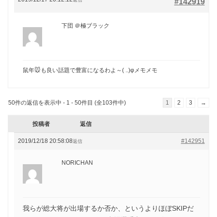
#142919
下団 ＠極ブラック
鼠年🐭も良い話題で豊富になるわよ～( ..)φメモメモ
50件の返信を表示中 - 1 - 50件目 (全103件中)
1
2
3
→
投稿者
返信
2019/12/18 20:58:08
#142951
返信
NORICHAN
我らが総大将が出場するか否か、というよりほぼSKIPだ