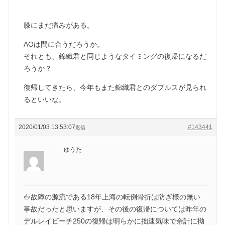
膝にまだ痛みがある。
AOは間に合うだろうか。
それとも、錦織君と同じようなタイミングの復帰になるだ
ろうか？
復帰してきたら、今年もまた錦織君とのダブルスが見られ
るといいな。
2020/01/03 13:53:07
#143441
返信
ゆうた
🖕故障の源流である18年上海の転倒骨折は防ぎ様の無い
事故だったと思いますが、その後の復帰については昨年の
デルレイビーチ250の復帰は明らかに拙速気味で余計に拗