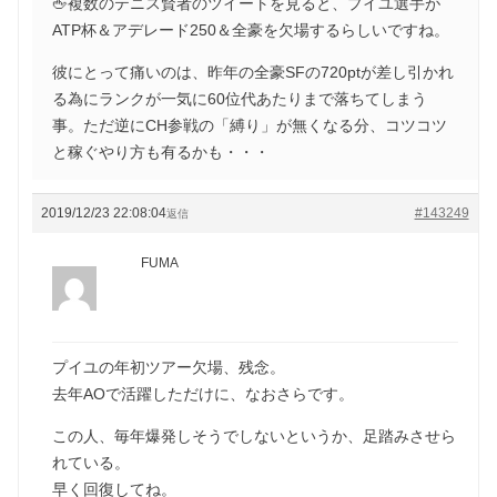
🖕複数のテニス賢者のツイートを見ると、プイユ選手が
ATP杯＆アデレード250＆全豪を欠場するらしいですね。
彼にとって痛いのは、昨年の全豪SFの720ptが差し引かれ
る為にランクが一気に60位代あたりまで落ちてしまう
事。ただ逆にCH参戦の「縛り」が無くなる分、コツコツ
と稼ぐやり方も有るかも・・・
2019/12/23 22:08:04
#143249
返信
FUMA
プイユの年初ツアー欠場、残念。
去年AOで活躍しただけに、なおさらです。
この人、毎年爆発しそうでしないというか、足踏みさせら
れている。
早く回復してね。