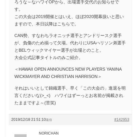
ろうな～なハワイOPから、出場選手交代のお知らせで
す。
この大会は2019開催とはいえ、ほぼ2020開幕扱いと思い
ますので、本日以降はこちらで。
CAN勢、すなわちラオニッチ選手とアンドリースク選手
が、負傷のため揃って欠場。代わりにUSAハリソン弟選手
とBELウィックマイヤー選手が出場とのこと。
大会公式記事タイトルのみご紹介。
＜HAWAII OPEN ANNOUNCES NEW PLAYERS YANINA
WICKMAYER AND CHRISTIAN HARRISON＞
それはいいとして錦織選手、早く「この大会の」進退を明
言くださいな(>_<) ハワイはずーっとお名前が掲載され
たままですよ～(苦笑)
2019/12/18 21:51:10
#142953
返信
NORICHAN