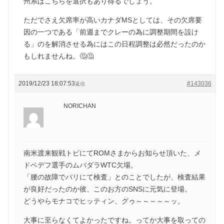
州系はこちらを選択もあり得るでしょう。
ただでさえ欠席率が高いカナダMSとしては、その欠席要
因の一つである「前週までクレーの為に調整期間を設け
る」のを解消させる為にはこの日程調整は必然だったのか
もしれませんね。🤔🤔
2019/12/23 18:07:53
#143036
返信
NORICHAN
南米渡来観戦トピにてROMさまからお知らせ頂いた、メ
ドベデフ選手のムバダラWTC欠場。
「腰の故障でパリにて検査」とのことでしたが、検査結果
が良好だったのか彼、このお方のSNSに元気に登場。
どうやらモナコでヒッティン、グゥ～～～～～ッ。
大事に至らなくてよかったですね。ってか大事を取っての