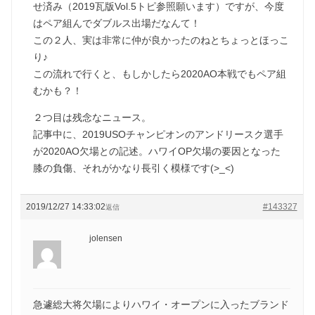
せ済み（2019瓦版Vol.5トピ参照願います）ですが、今度
はペア組んでダブルス出場だなんて！
この２人、実は非常に仲が良かったのねとちょっとほっこ
り♪
この流れで行くと、もしかしたら2020AO本戦でもペア組
むかも？！
２つ目は残念なニュース。
記事中に、2019USOチャンピオンのアンドリースク選手
が2020AO欠場との記述。ハワイOP欠場の要因となった
膝の負傷、それがかなり長引く模様です(>_<)
2019/12/27 14:33:02
#143327
返信
jolensen
急遽総大将欠場によりハワイ・オープンに入ったブランド