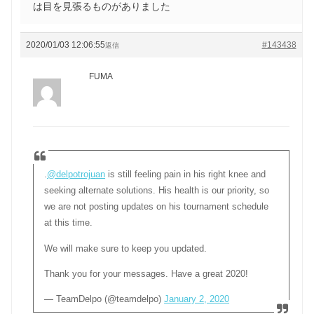
は目を見張るものがありました
2020/01/03 12:06:55
#143438
返信
FUMA
.
@delpotrojuan
is still feeling pain in his right knee and
seeking alternate solutions. His health is our priority, so
we are not posting updates on his tournament schedule
at this time.
We will make sure to keep you updated.
Thank you for your messages. Have a great 2020!
— TeamDelpo (@teamdelpo)
January 2, 2020