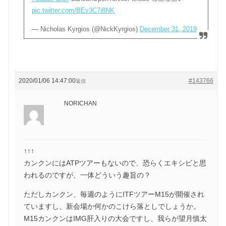
pic.twitter.com/BEv3C7i8NK
— Nicholas Kyrgios (@NickKyrgios)
December 31, 2019
2020/01/06 14:47:00
#143766
返信
NORICHAN
↑↑↑
カンクンにはATPツアーもないので、恐らくエキシビと思
われるのですが、一体どういう趣旨の？
ただしカンクン、毎週のようにITFツアーM15が開催され
ていますし、新会場か何かのこけら落としでしょうか。
M15カンクンはIMG肝入りの大会ですし、我らが望月慎太