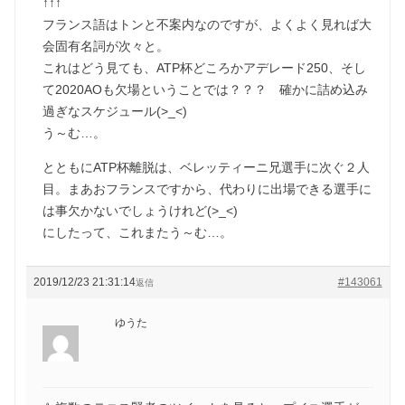
↑↑↑
フランス語はトンと不案内なのですが、よくよく見れば大
会固有名詞が次々と。
これはどう見ても、ATP杯どころかアデレード250、そし
て2020AOも欠場ということでは？？？ 確かに詰め込み
過ぎなスケジュール(>_<)
う～む…。
とともにATP杯離脱は、ベレッティーニ兄選手に次ぐ２人
目。まあおフランスですから、代わりに出場できる選手に
は事欠かないでしょうけれど(>_<)
にしたって、これまたう～む…。
2019/12/23 21:31:14
#143061
返信
ゆうた