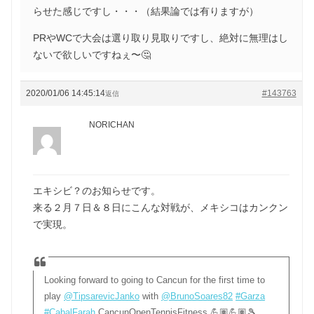
らせた感じですし・・・（結果論では有りますが）
PRやWCで大会は選り取り見取りですし、絶対に無理はし
ないで欲しいですねぇ〜🤔
2020/01/06 14:45:14
#143763
返信
NORICHAN
エキシビ？のお知らせです。
来る２月７日＆８日にこんな対戦が、メキシコはカンクン
で実現。
Looking forward to going to Cancun for the first time to
play
@TipsarevicJanko
with
@BrunoSoares82
#Garza
#CabalFarah
CancunOpenTennisFitness 💪🏽💪🏽🎾