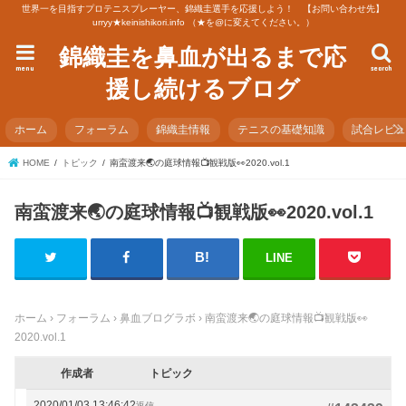
世界一を目指すプロテニスプレーヤー、錦織圭選手を応援しよう！ 【お問い合わせ先】
urryy★keinishikori.info （★を@に変えてください。）
錦織圭を鼻血が出るまで応
menu
search
援し続けるブログ
ホーム
フォーラム
錦織圭情報
テニスの基礎知識
試合レビ
HOME
トピック
南蛮渡来🌏の庭球情報📺観戦版👀2020.vol.1
南蛮渡来🌏の庭球情報📺観戦版👀2020.vol.1
LINE
ホーム
›
フォーラム
›
鼻血ブログラボ
›
南蛮渡来🌏の庭球情報📺観戦版👀
2020.vol.1
作成者
トピック
2020/01/03 13:46:42
返信