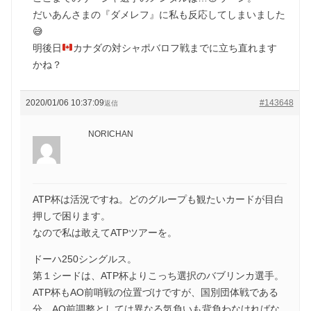
だいあんさまの『ダメレフ』に私も反応してしまいました
😅
明後日
カナダの対シャポバロフ戦までに立ち直れます
かね？
2020/01/06 10:37:09
#143648
返信
NORICHAN
ATP杯は活況ですね。どのグループも観たいカードが目白
押しで困ります。
なので私は敢えてATPツアーを。
ドーハ250シングルス。
第１シードは、ATP杯よりこっち選択のバブリンカ選手。
ATP杯もAO前哨戦の位置づけですが、国別団体戦である
分、AO前調整としては異なる気負いも背負わなければな