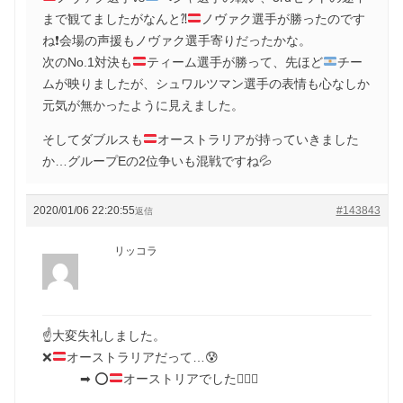
まで観てましたがなんと⁈
ノヴァク選手が勝ったのです
ね
❗️
会場の声援もノヴァク選手寄りだったかな。
次のNo.1対決も
ティーム選手が勝って、先ほど
チー
ムが映りましたが、シュワルツマン選手の表情も心なしか
元気が無かったように見えました。
そしてダブルスも
オーストラリアが持っていきました
か…グループEの2位争いも混戦ですね
💦
2020/01/06 22:20:55
#143843
返信
リッコラ
☝️大変失礼しました。
❌
オーストラリアだって…
😰
➡︎
⭕️
オーストリアでした
🙇🏻‍♀️