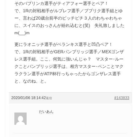
そのバブリンカ選手がティアフォー選手とペア！
で、1Rの対戦相手がルブレフ選手／ブブリク選手組とゆ
ー、言わば20歳台前半のピッチピチ３人のわちゃわちゃ
に、スイスのおっさんが紛れ込むと(笑) 失礼致しました
m(__)m
更にラオニッチ選手がベランキス選手と凹凸ペア！
で、1Rの対戦相手がGERバンブリッジ選手／MEXゴンザ
レス選手組。ここ、何気に強いんじゃ？ マスター･ルー
クことバンブリッジ選手は、相方マスター･ベンことマク
ラクラン選手がATP杯行っちゃったからゴンザレス選手
と、なのね、と。
2020/01/06 18:14:42
#143833
返信
だいあん