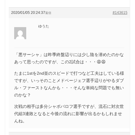
2020/01/05 20:24:37
#143615
返信
ゆうた
「悪サーシャ」は昨季終盤辺りには少し陰を潜めたのかな
あって思ったのですが、この2試合は・・・😩😩
たまに1stを2nd並のスピードで打つなど工夫はしている様
ですが、いっそのことメドベージェフ選手辺りがやるダブ
ル・ファーストなんかも・・・そんな単純な問題でも無い
のかな？
次戦の相手は多分シャポバロフ選手ですが、流石に対次世
代組3連敗となると今後の流れに影響が出るかもしれませ
んね。