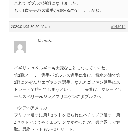
これでダブルス決戦になりました。
もう1度チチパス選手が頑張るのでしょうかね。
2020/01/05 20:20:45
#143614
返信
だいあん
イギリスvsベルギーも大変なことになってますね。
第1戦ノーリー選手がダルシス選手に負け、背水の陣で第
2戦にのぞんだエヴァンス選手、なんとゴファン選手にス
トレートで勝ってしまうという…… 決着は、マレー／ソ
ールズベリーvsジレ／フリエゲンのダブルスへ。
ロシアvsアメリカ
フリッツ選手に第1セットを取られたハチャノフ選手、第
2セットでようやくエンジンがかかったか、巻き返しで奪
取。最終セットも3－0とリード。