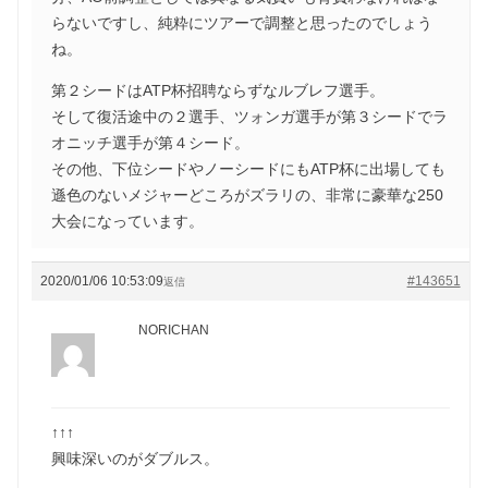
らないですし、純粋にツアーで調整と思ったのでしょう
ね。
第２シードはATP杯招聘ならずなルブレフ選手。
そして復活途中の２選手、ツォンガ選手が第３シードでラ
オニッチ選手が第４シード。
その他、下位シードやノーシードにもATP杯に出場しても
遜色のないメジャーどころがズラリの、非常に豪華な250
大会になっています。
2020/01/06 10:53:09
#143651
返信
NORICHAN
↑↑↑
興味深いのがダブルス。