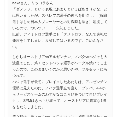
nakaさん、リッコラさん
「ダメレフ」という表現はあまりといえばあまりかな、と
は思いましたが、ズベレフ弟選手の復活を期待し、（錦織
選手はじめ日本人プレーヤーとの対戦時を除き）応援して
いるので、ついつい‥‥‥失礼しました。
以前、ディミトロフ選手にも「ダメトロフ」なんて失礼な
発言をしてしまい、反省してはいるのです。ごめんなさ
い。
しかしオーストリアvsアルゼンチン、ノバクvsぺジャも大
波乱でした。第１セットぺジャ選手がベーグル焼いてしま
ったので、このままいくのかと思いきや、フルセットにも
つれて。
ぺジャ選手が最初にブレイクしたあたりは、アルゼンチン
優勢に見えたのに、ノバク選手立ち直り、ブレバ。4-4か
らサービスゲームのわずかなほころびをついて再びブレイ
クし、SFMはきっちり取って、オーストリアに貴重な1勝
をもたらしました。
第２戦は、ティームvsシュワルツマン、初戦で負けたエー