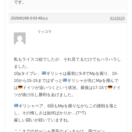
です。
2020/01/06 0:03:49
#143629
返信
リッコラ
私もライスコ組でしたが、それ見てるだけでもハラハラし
ました。
10pタイブレ、
ギリシャは最初に9-8でMpを握り、10-
10から15-15まではずっと
ギリシャが先にMpを掴んで
は
ドイツが追いつくという状況。最後は17-15で
ドイ
ツが抜け出し勝利をあげました。
ギリシャペア、6回もMpを握りながらこの接戦を落と
し、その悔しさは如何ばかりか…(T^T)
厳しい闘いが続いていますね。
ここまでのサーシャ選手のメンタルは…😰ウーン。