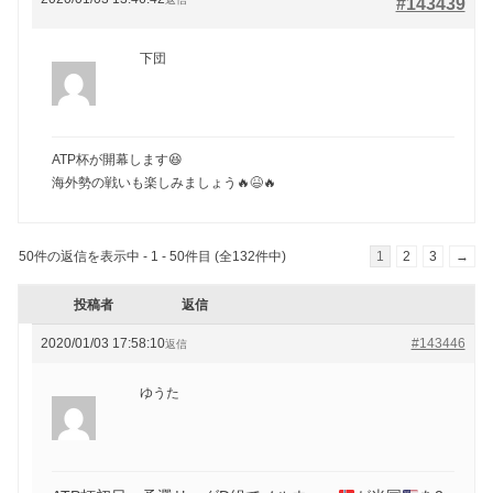
#143439
下団
ATP杯が開幕します😆
海外勢の戦いも楽しみましょう🔥😆🔥
50件の返信を表示中 - 1 - 50件目 (全132件中)
1
2
3
→
投稿者
返信
2020/01/03 17:58:10
#143446
返信
ゆうた