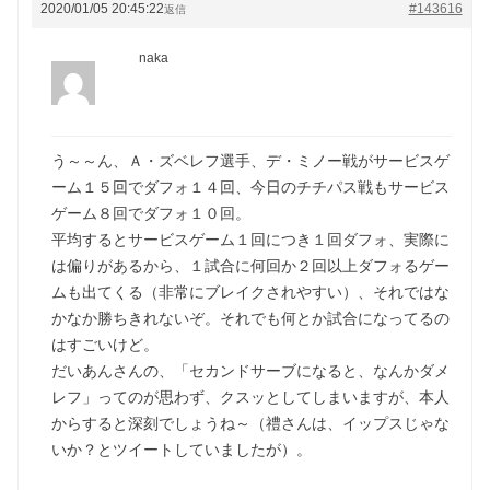
2020/01/05 20:45:22
#143616
返信
naka
う～～ん、Ａ・ズベレフ選手、デ・ミノー戦がサービスゲ
ーム１５回でダフォ１４回、今日のチチパス戦もサービス
ゲーム８回でダフォ１０回。
平均するとサービスゲーム１回につき１回ダフォ、実際に
は偏りがあるから、１試合に何回か２回以上ダフォるゲー
ムも出てくる（非常にブレイクされやすい）、それではな
かなか勝ちきれないぞ。それでも何とか試合になってるの
はすごいけど。
だいあんさんの、「セカンドサーブになると、なんかダメ
レフ」ってのが思わず、クスッとしてしまいますが、本人
からすると深刻でしょうね～（禮さんは、イップスじゃな
いか？とツイートしていましたが）。