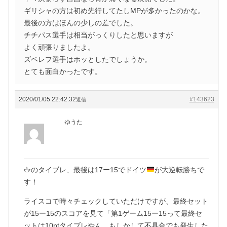
ギリシャの方は初め先行してたしMPが多かったのかな。
最後の方はほんの少しの差でした。
チチパス選手は相当がっくりしたと思いますが
よく頑張りましたよ。
ズベレフ選手はホッとしたでしょうか。
とても面白かったです。
2020/01/05 22:42:32
#143623
返信
ゆうた
🖕
のタイブレ、最後は17ー15でドイツ
が大逆転勝ちで
す！
ライスコで時々チェックしていただけですが、最終セット
が15ー15のスコアを見て「第1ゲーム15ー15って最終セ
ットは10ptタイブレやん、もしかして不具合でも発生した