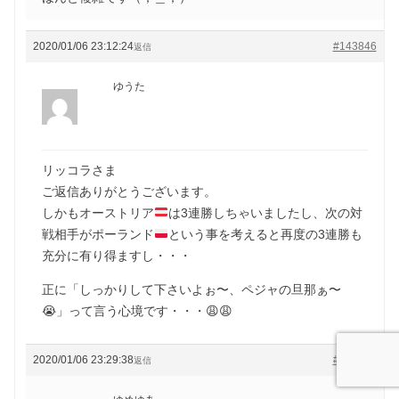
2020/01/06 23:12:24
#143846
返信
ゆうた
リッコラさま
ご返信ありがとうございます。
しかもオーストリア
は3連勝しちゃいましたし、次の対
戦相手がポーランド
という事を考えると再度の3連勝も
充分に有り得ますし・・・
正に「しっかりして下さいよぉ〜、ペジャの旦那ぁ〜
😭」って言う心境です・・・😩😩
2020/01/06 23:29:38
#143847
返信