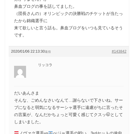
鼻血ブログの事を話してました。
（団長さんの）オリンピックの決勝戦のチケットが当たっ
たから錦織選手に
来て欲しいと言う話も。鼻血ブログをいつも見ているそう
です。
2020/01/06 22:13:30
#143842
返信
リッコラ
だいあんさま
そんな、ごめんなさいなんて…謝らないで下さいね。サー
ブになると弱気になるサーシャ選手に遠慮がちに言ったそ
の言葉が、なんだかちょっと可愛く感じてクスッ🤭として
しまいました。
ノヴァク選手vs
ぺジャ選手の戦い、3rdセットの途中