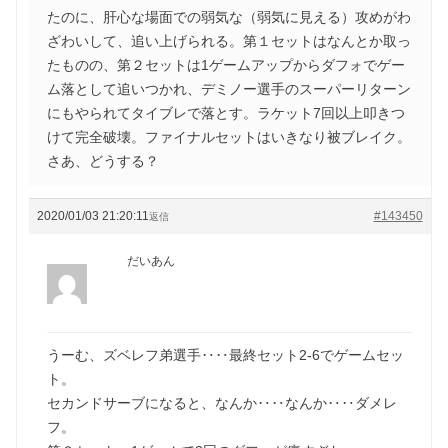
たのに、肝心な場面での弱気な（弱気に見える）攻めがわ
ざわいして、追い上げられる。第１セットはなんとか取っ
たものの、第２セットは1ゲームアップからダフォでゲー
ム落として追いつかれ、デミノー選手のスーパーリターン
にもやられてタイブレで落とす。ラケット7回以上叩きつ
けて完全破壊。ファイナルセットはいきなり被ブレイク。
さあ、どうする？
2020/01/03 21:20:11
#143450
返信
だいあん
うーむ、ズベレフ弟選手‥‥最終セット2-6でゲームセッ
ト。
セカンドサーブになると、なんか‥‥なんか‥‥ダメレ
フ。