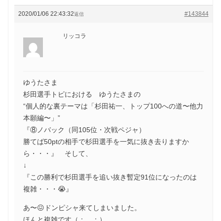
2020/01/06 22:43:32
#143844
返信
リッコラ
ゆうたさま
杉田選手トピにおける ゆうたさまの
“個人的な裏テーマは「杉田祐一、トップ100への道〜他力
本願編〜」”
『⑧ノバック（同105位・次戦ペジャ）
勝てば50ptの相手で杉田選手を一気に抜き去りますか
ら・・・』 そして、
↓
『この勝利で杉田選手を追い抜き暫定91位になったのは
複雑・・・😭』
あ〜😖ドンピシャ来てしまいました。
ほんと複雑です（；＿；）