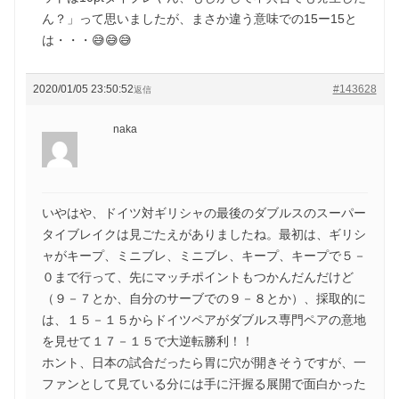
ん？」って思いましたが、まさか違う意味での15ー15と
は・・・😅😅😅
2020/01/05 23:50:52
#143628
返信
naka
いやはや、ドイツ対ギリシャの最後のダブルスのスーパー
タイブレイクは見ごたえがありましたね。最初は、ギリシ
ャがキープ、ミニブレ、ミニブレ、キープ、キープで５－
０まで行って、先にマッチポイントもつかんだんだけど
（９－７とか、自分のサーブでの９－８とか）、採取的に
は、１５－１５からドイツペアがダブルス専門ペアの意地
を見せて１７－１５で大逆転勝利！！
ホント、日本の試合だったら胃に穴が開きそうですが、一
ファンとして見ている分には手に汗握る展開で面白かった