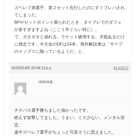
ズベレフ弟選手、第２セット先行したのにすぐブレバされ
てしまった。
BPやセットポイント握られたとき、タイブレでのダフォ
が多すぎますよね（ここ１年ぐらい特に）。
で、ガタガタと崩れる。ラケット破壊する。才能あるだけ
に残念です。今大会のDFは24本。海外解説者は「サーブ
のイップスに陥っているようだ」と。
2020/01/05 20:08:12
#143613
返信
ゆめゆあ
チチパス選手勝ちました強かったです。
絶えず攻撃してました。うまい。ミス少ない。メンタル安
定。
途中ズベレフ選手がちょっと可哀そうに思えました。