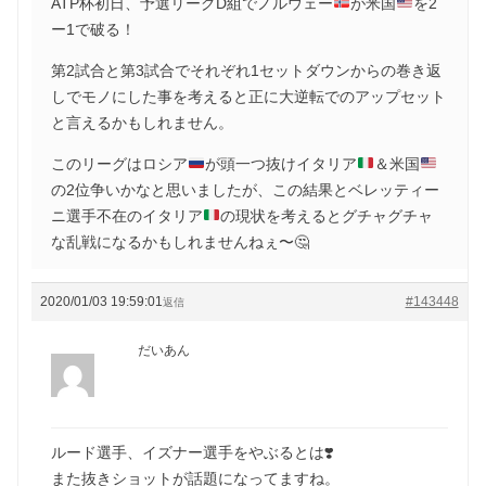
ATP杯初日、予選リーグD組でノルウェー
が米国
を2
ー1で破る！
第2試合と第3試合でそれぞれ1セットダウンからの巻き返
しでモノにした事を考えると正に大逆転でのアップセット
と言えるかもしれません。
このリーグはロシア
が頭一つ抜けイタリア
＆米国
の2位争いかなと思いましたが、この結果とベレッティー
ニ選手不在のイタリア
の現状を考えるとグチャグチャ
な乱戦になるかもしれませんねぇ〜
🤔
2020/01/03 19:59:01
#143448
返信
だいあん
ルード選手、イズナー選手をやぶるとは❣️
また抜きショットが話題になってますね。