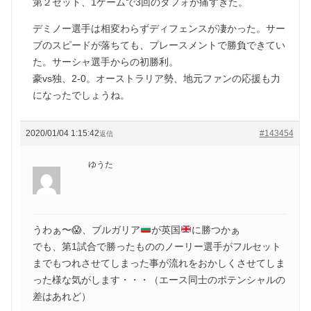
第２セット、1ゲームで3回のダフォが痛すぎた。
デミノー選手は相変わらずディフェンスが凄かった。サー
ブのスピードが落ちても、プレースメントで勝負できてい
た。サーシャ選手からの初勝利。
豪vs独、2-0。オーストラリア勢、地元ファンの応援も力
になったでしょうね。
2020/01/04 1:15:42
#143454
返信
ゆうた
うわぁ〜
😱
、ブルガリア
が英国
に勝つかぁ
でも、第1試合で勝ったもののノーリー選手がフルセット
までもつれさせてしまった事が流れをおかしくさせてしま
った様な気がします・・・（エース同士のポテンシャルの
差はあれど）