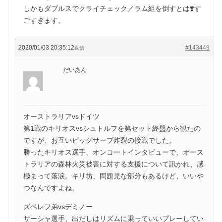
しかもダブルスでクライチェック／ラム組を倒すとは❣️す
ごすぎます。
2020/01/03 20:35:12
#143449
返信
だいあん
オーストラリアvsドイツ
第1戦のキリオスvsシュトルフを第セット終盤から観たの
ですが、お互いビッグサーブ炸裂の接戦でした。
勝ったキリオス選手、オンコートインタビューで、オース
トラリアの森林火災被害に対する支援について訊かれ、感
極まって落涙。キリ坊、問題児な部分もあるけど、いいや
つなんですよね。
ズベレフ弟vsデミノー
サーシャ選手、出だしはリズムに乗っていいプレーしてい