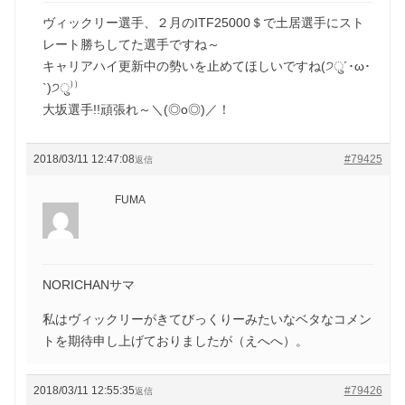
ヴィックリー選手、２月のITF25000＄で土居選手にスト
レート勝ちしてた選手ですね～
キャリアハイ更新中の勢いを止めてほしいですね(੭ु´･ω･
`)੭ु⁾⁾
大坂選手!!頑張れ～＼(◎o◎)／！
2018/03/11 12:47:08
#79425
返信
FUMA
NORICHANサマ
私はヴィックリーがきてびっくりーみたいなベタなコメン
トを期待申し上げておりましたが（えへへ）。
2018/03/11 12:55:35
#79426
返信