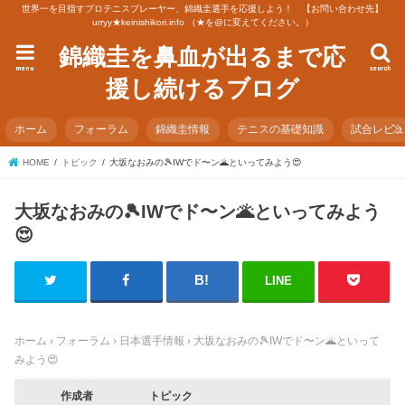
世界一を目指すプロテニスプレーヤー、錦織圭選手を応援しよう！ 【お問い合わせ先】
urryy★keinishikori.info （★を@に変えてください。）
錦織圭を鼻血が出るまで応
menu
search
援し続けるブログ
ホーム
フォーラム
錦織圭情報
テニスの基礎知識
試合レビ
HOME
トピック
大坂なおみの🎾IWでド〜ン🌋といってみよう😍
大坂なおみの🎾IWでド〜ン🌋といってみよう
😍
LINE
ホーム
›
フォーラム
›
日本選手情報
›
大坂なおみの🎾IWでド〜ン🌋といって
みよう😍
作成者
トピック