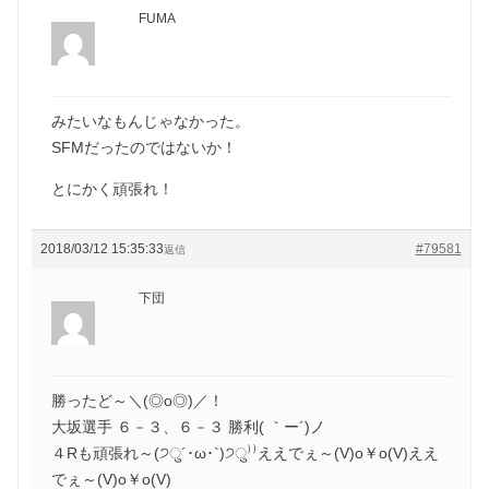
FUMA
みたいなもんじゃなかった。
SFMだったのではないか！
とにかく頑張れ！
2018/03/12 15:35:33
#79581
返信
下団
勝ったど～＼(◎o◎)／！
大坂選手 ６－３、６－３ 勝利( ｀ー´)ノ
４Rも頑張れ～(੭ु´･ω･`)੭ु⁾⁾ええでぇ～(V)o￥o(V)ええ
でぇ～(V)o￥o(V)