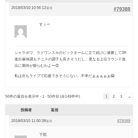
2018/03/10 10:56:12
返信
#79388
すぅー
シャラポワ、ラドワンスカのビックネームに立て続けに連勝して3R
進出😁体調もテニスの調子も良さそうだし、更なる上位ラウンド進
出に期待が膨らむわよ〜😍
私は次もライブで応援できそうにない、不幸だぁぁぁぁぁ😱
50件の返信を表示中 - 1 - 50件目 (全149件中)
1
2
3
→
投稿者
返信
2018/03/10 11:00:39
#79389
返信
下団