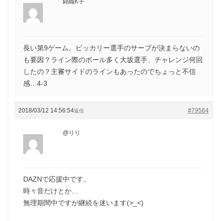
錦織K子
長い第9ゲーム。ビッカリー選手のサーブが決まらないの
も要因？ライン際のボール多く大坂選手、チャレンジ何回
したの？主審サイドのラインもあったのでちょっと不信
感…4-3
2018/03/12 14:56:54
#79564
返信
@りり
DAZNで応援中です。
時々音だけとか…
無理期間中ですが継続を迷います(>_<)