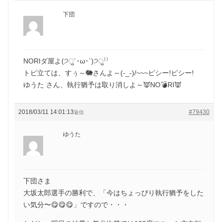
下団
NORIダ屋よ(੭ु´･ω･`)੭ु⁾⁾
トピ立ては、すぅ～🐘さんよ～(-_-)/~~~ピシー!ピシー!
ゆうた さん、執行猶予は取り消しよ～👿NO💣RI👿
2018/03/11 14:01:13
#79430
返信
ゆうた
下団さま
大坂太郎選手の勝利で、「今はちょっぴり執行猶予をした
い気分〜😋😋😋」ですので・・・