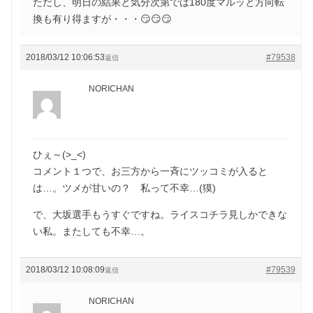
ただし、明日の結果と気分次第では180度マルッと方向転
換も有り得ますが・・・😏😏😏
2018/03/12 10:06:53
#79538
返信
NORICHAN
ひぇ～(>_<)
コメント１つで、お三方から一斉にツッコミが入ると
は…。ツメが甘いの？ 私って不幸…(獏)
で、大坂選手もうすぐですね。ライスコチラ見しかできな
い私。またしても不幸…。
2018/03/12 10:08:09
#79539
返信
NORICHAN