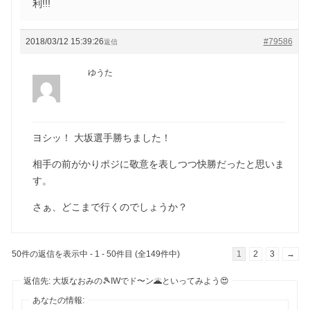
利!!!
2018/03/12 15:39:26
#79586
返信
ゆうた
ヨシッ！ 大坂選手勝ちました！
相手の前がかりポジに敬意を表しつつ快勝だったと思いま
す。
さぁ、どこまで行くのでしょうか？
50件の返信を表示中 - 1 - 50件目 (全149件中)
1
2
3
→
返信先: 大坂なおみの🎾IWでド〜ン🌋といってみよう😍
あなたの情報: