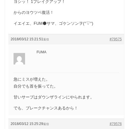
ヨシッ！ 1ブレイクアップ！
からのヨウツベ復活！
イエイエ、FUM⚫️サマ、ゴケンソンヲ(°▽°)
2018/03/12 15:21:51
#79575
返信
FUMA
急にミスが増えた。
自分でも首を振ってた。
甘いサーブはダウンザラインにやられます。
でも、ブレークチャンスあるから！
2018/03/12 15:25:29
#79576
返信