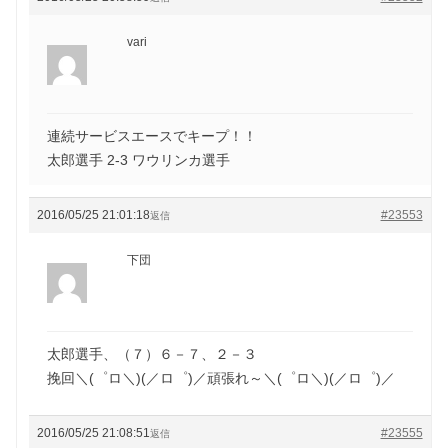
vari
連続サービスエースでキープ！！
太郎選手 2-3 ワウリンカ選手
2016/05/25 21:01:18
#23553
返信
下団
太郎選手、（７）６－７、２－３
挽回＼(゜ロ＼)(／ロ゜)／頑張れ～＼(゜ロ＼)(／ロ゜)／
2016/05/25 21:08:51
#23555
返信