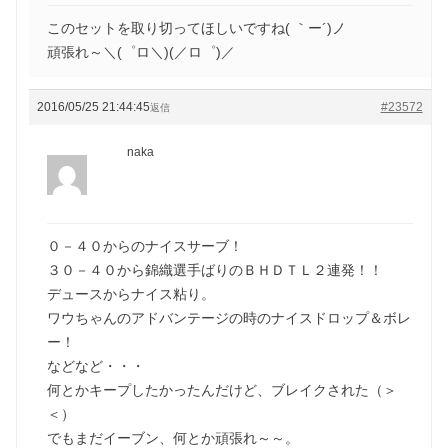
このセットを取り切ってほしいですね( ｀ー´)ノ
頑張れ～＼(゜ロ＼)(／ロ゜)／
2016/05/25 21:44:45
#23572
返信
naka
０－４０からのナイスサーブ！
３０－４０から錦織選手ばりのＢＨＤＴＬ２連発！！
デュースからナイス粘り。
ワウちゃんのアドバンテージの時のナイスドロップ＆ボレ
ー！
などなど・・・
何とかキープしたかったんだけど、ブレイクされた（＞
＜）
でもまだイーブン、何とか頑張れ～～。