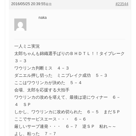
2016/05/25 20:39:55
#23544
返信
naka
一人ミニ実況
太郎ちゃんも錦織選手ばりのＢＨＤＴＬ！！タイブレーク
３－３
ワウリンカ判断ミス ４－３
ダニエル押し切った ミニブレイク成功 ５－３
ここはワウリンカが決めた ５－４
会場、太郎を応援する大拍手
ワウリンカの攻めを堪えて、最後は逆にウィナー ６－
４ ＳＰ
しかし、ワウリンカに攻め切られた ６－５ まだＳＰ
ここでサービスエース・・・ ６－６
厳しいサーブ連発・・・ ６－７ 逆ＳＰ 粘れ～～
よし、粘った ７－７