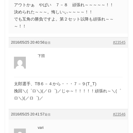
アウトかぁ やばい ７－８ 頑張れ～～～～～！！
決められた～～～。悔しいぃ～～～～！！
でも互角の勝負ですよ。第２セット以降も頑張れ～～
～！！
2016/05/25 20:40:56
#23545
返信
下団
太郎選手、TB６－４から・・・７－９(T_T)
挽回＼(゜ロ＼)(／ロ゜)／じゃ～！！！！！頑張れ～＼(゜
ロ＼)(／ロ゜)／
2016/05/25 20:41:57
#23546
返信
vari