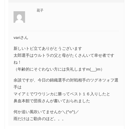
花子
variさん
新しいトビ立てありがとうございます
太郎選手はウルトラの父と母がたくさんいて幸せ者です
ね！
（年齢的にそぐわない方には失礼しますm(__)m）
余談ですが、今日の錦織選手の対戦相手のツグネツォフ選
手は
マイアミでワウリンカに勝ってベスト１６入りしたと
鼻血本館で団長さんが書いておられました
何か追い風吹いてませんか＼(^o^)／
雨だけはご勘弁のほど。。。