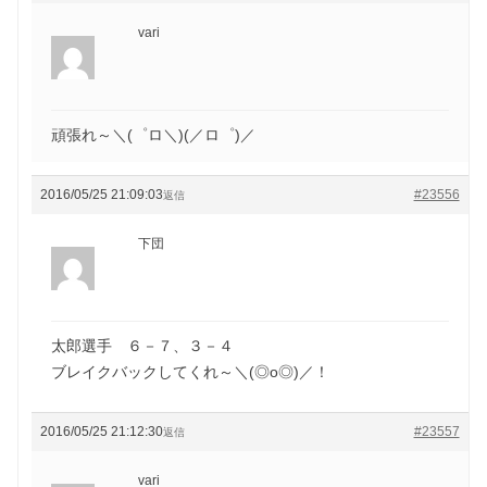
vari
頑張れ～＼(゜ロ＼)(／ロ゜)／
2016/05/25 21:09:03
#23556
返信
下団
太郎選手 ６－７、３－４
ブレイクバックしてくれ～＼(◎o◎)／！
2016/05/25 21:12:30
#23557
返信
vari