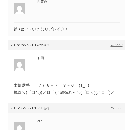
赤黄色
第3セットいきなりブレイク！
2016/05/25 21:14:56
#23560
返信
下団
太郎選手 （７）６－７、３－６ (T_T)
挽回＼(゜ロ＼)(／ロ゜)／頑張れ～＼(゜ロ＼)(／ロ゜)／
2016/05/25 21:15:38
#23561
返信
vari