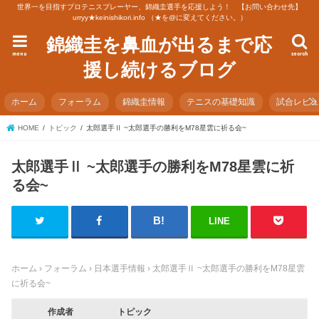
世界一を目指すプロテニスプレーヤー、錦織圭選手を応援しよう！ 【お問い合わせ先】
urryy★keinishikori.info （★を@に変えてください。）
錦織圭を鼻血が出るまで応
menu
search
援し続けるブログ
ホーム
フォーラム
錦織圭情報
テニスの基礎知識
試合レビ
HOME
トピック
太郎選手Ⅱ ~太郎選手の勝利をM78星雲に祈る会~
太郎選手Ⅱ ~太郎選手の勝利をM78星雲に祈
る会~
LINE
ホーム
›
フォーラム
›
日本選手情報
›
太郎選手Ⅱ ~太郎選手の勝利をM78星雲
に祈る会~
作成者
トピック