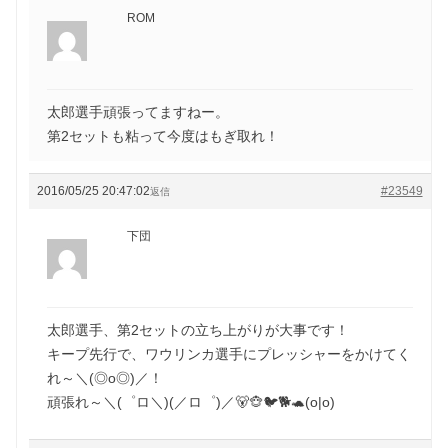
ROM
太郎選手頑張ってますねー。
第2セットも粘って今度はもぎ取れ！
2016/05/25 20:47:02
#23549
返信
下団
太郎選手、第2セットの立ち上がりが大事です！
キープ先行で、ワウリンカ選手にプレッシャーをかけてく
れ～＼(◎o◎)／！
頑張れ～＼(゜ロ＼)(／ロ゜)／🐻🐵🐦🐕🐢(o|o)