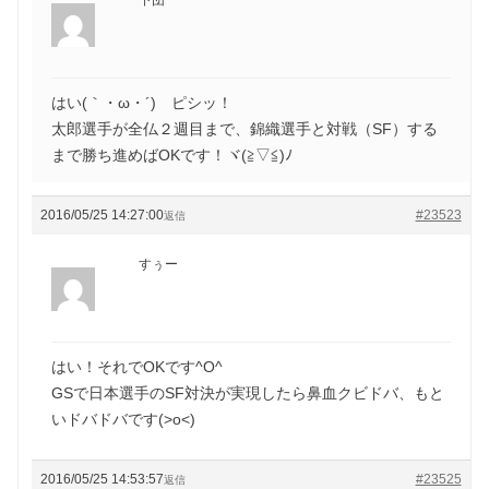
はい(｀・ω・´)ゞピシッ！
太郎選手が全仏２週目まで、錦織選手と対戦（SF）する
まで勝ち進めばOKです！ヾ(≧▽≦)ﾉ
2016/05/25 14:27:00
#23523
返信
すぅー
はい！それでOKです^O^
GSで日本選手のSF対決が実現したら鼻血クビドバ、もと
いドバドバです(>o<)
2016/05/25 14:53:57
#23525
返信