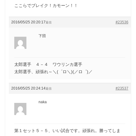
ここらでブレイク！カモーン！！
2016/05/25 20:20:17
#23536
返信
下団
太郎選手 ４－４ ワウリンカ選手
太郎選手、頑張れ～＼(゜ロ＼)(／ロ゜)／
2016/05/25 20:24:14
#23537
返信
naka
第１セット５－５、いい試合です。頑張れ。勝ってしま