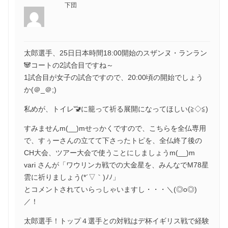
下団
太郎選手、25日日本時間18:00開始のスザンヌ・ランラン
🐼コートの2試合目ですね～
1試合目が女子の試合ですので、20:00頃の開始でしょう
か(＠_＠;)
私めが、トイレ🚾に籠って祈る展開になってほしい(≧◇≦)
すみませんm(__)mせっかくですので、こちらを全仏専用
で、すぅーさんの立てて下さったトピを、全仏終了後の
CH大会、ツアー大会で使うことにしましょうm(__)m
vari さんが「ワウリンカ戦での大金星を、みんなでM78星
雲に祈りましょう(*´▽｀)ﾉﾉ」
とコメントされていらっしゃいますし・・・＼(◎o◎)
／！
太郎選手！トップ４選手との対戦はデ杯イギリス戦で経験