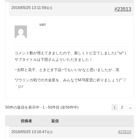
2016/05/25 13:11:59
返信
#23513
vari
コメント数が増えてきましたので、新しくトピ立てしました( ^ω^ )
サブタイトルは下団さんよりいただきました！
~太郎と花子、ときどき下品~でもいいかなと思いましたが…笑
ワウリンカ戦での大金星を、みんなでM78星雲に祈りましょう(*´▽
｀)ﾉﾉ
50件の返信を表示中 - 1 - 50件目 (全56件中)
1
2
→
投稿者
返信
2016/05/25 13:16:47
#23515
返信