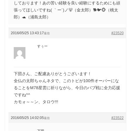
しております！あの苦い経験を良い経験にするためにも頑
張ってほしいですね( ｀ー´)ノ🐻（金太郎）🐕🐦🐵（桃太
郎）🐢（浦島太郎）
2016/05/25 13:43:17
#23520
返信
すぅー
下団さん、ご配慮ありがとうございます！
全仏の太郎ちゃんネタで、このトピが100件オーバーにな
ることをM78星雲に祈りながら、今日のパブ戦に全力応援
ですね^^
カモォ～～ン、タロウ!!!
2016/05/25 14:02:05
#23522
返信
下団