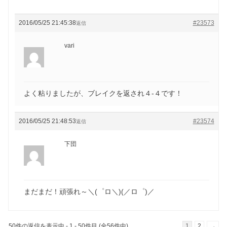
2016/05/25 21:45:38
#23573
返信
vari
よく粘りましたが、ブレイクを返され４-４です！
2016/05/25 21:48:53
#23574
返信
下団
まだまだ！頑張れ～＼(゜ロ＼)(／ロ゜)／
50件の返信を表示中 - 1 - 50件目 (全56件中)
1
2
→