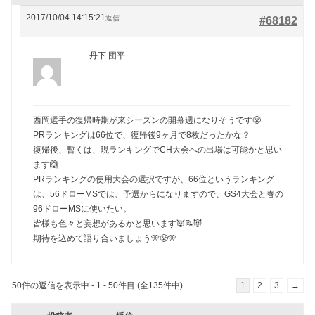
2017/10/04 14:15:21
返信
#68182
丹下 団平
西岡選手の復帰時期が来シーズンの開幕週になりそうです😤
PRランキングは66位で、復帰後9ヶ月で8枚だったかな？
復帰後、暫くは、現ランキングでCH大会への出場は可能かと思い
ます🙆
PRランキングの使用大会の選択ですが、66位というランキング
は、56ドローMSでは、予選からになりますので、GS4大会と春の
96ドローMSに使いたい。
皆様も色々と妄想があるかと思います👿📝😈
期待を込めて語り合いましょう🎌😤🎌
50件の返信を表示中 - 1 - 50件目 (全135件中)
1
2
3
→