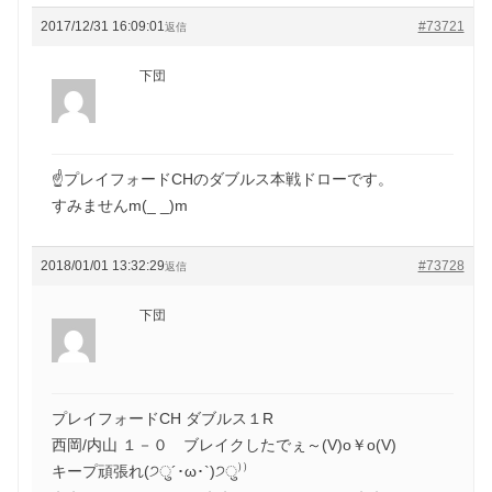
2017/12/31 16:09:01
#73721
返信
下団
☝プレイフォードCHのダブルス本戦ドローです。
すみませんm(_ _)m
2018/01/01 13:32:29
#73728
返信
下団
プレイフォードCH ダブルス１R
西岡/内山 １－０ ブレイクしたでぇ～(V)o￥o(V)
キープ頑張れ(੭ु´･ω･`)੭ु⁾⁾