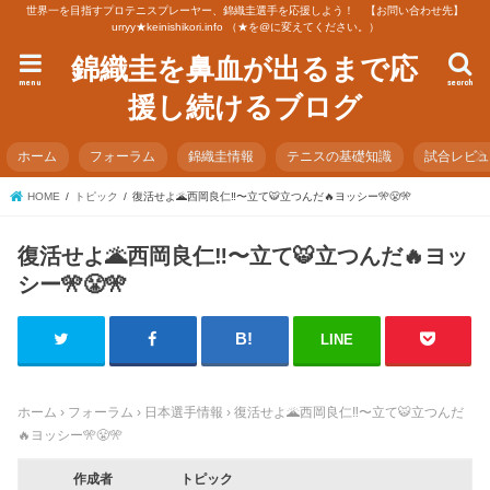
世界一を目指すプロテニスプレーヤー、錦織圭選手を応援しよう！ 【お問い合わせ先】
urryy★keinishikori.info （★を@に変えてください。）
錦織圭を鼻血が出るまで応
menu
search
援し続けるブログ
ホーム
フォーラム
錦織圭情報
テニスの基礎知識
試合レビ
HOME
トピック
復活せよ🌋西岡良仁‼️〜立て🐯立つんだ🔥ヨッシー🎌😤🎌
復活せよ🌋西岡良仁‼️〜立て🐯立つんだ🔥ヨッ
シー🎌😤🎌
LINE
ホーム
›
フォーラム
›
日本選手情報
›
復活せよ🌋西岡良仁‼️〜立て🐯立つんだ
🔥ヨッシー🎌😤🎌
作成者
トピック