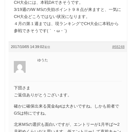
CH大会には、本戦DAできそうです。
3/19週のIW MSの失効ポイント９８点が来ますと、一気に
CH大会どころではない状況になります。
４月の第１週までは、現ランキングでCH大会に本戦から
参戦できそうです(｀・ω・´)ゞ
2017/10/05 14:39:02
#68248
返信
ゆうた
下団さま
ご返信ありがとうございます。
確かに確保出来る賞金&ptは大きいですね。しかも前者で
GSは特にですね。
北米MSの選択も面白いですが、エントリーが1月半ば〜2
月初めくらいだと思います。仮エントリーして直前キャン