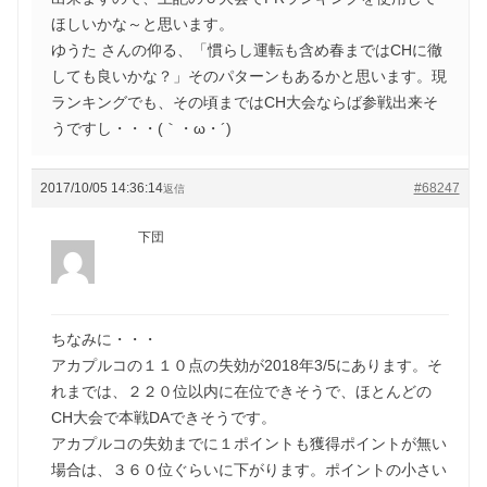
ほしいかな～と思います。
ゆうた さんの仰る、「慣らし運転も含め春まではCHに徹
しても良いかな？」そのパターンもあるかと思います。現
ランキングでも、その頃まではCH大会ならば参戦出来そ
うですし・・・(｀・ω・´)ゞ
2017/10/05 14:36:14
#68247
返信
下団
ちなみに・・・
アカプルコの１１０点の失効が2018年3/5にあります。そ
れまでは、２２０位以内に在位できそうで、ほとんどの
CH大会で本戦DAできそうです。
アカプルコの失効までに１ポイントも獲得ポイントが無い
場合は、３６０位ぐらいに下がります。ポイントの小さい