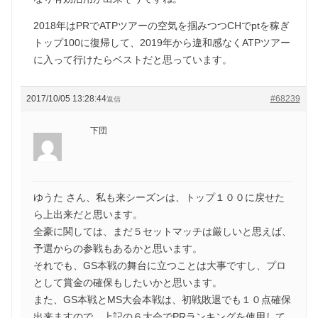
2018年はPRでATPツアーの空気を掴みつつCHでptを稼ぎ
トップ100に復帰して、2019年から違和感なくATPツアー
に入って行けたらベストだと思っています。
2017/10/05 13:28:44
#68239
返信
下団
ゆうた さん、私も来シーズンは、トップ１００に戻せた
ら上出来だと思います。
全豪に関しては、まだ５セットマッチは厳しいと思えば、
予選からの参戦もあるかと思います。
それでも、GS本戦の舞台に立つことは大事ですし、プロ
として賞金の確保もしたいかと思います。
また、GS本戦とMS大会本戦は、初戦敗退でも１０点確保
出来ますので、上記の６大会でPRランキングを使用して