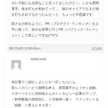
ギレ寸前になる的なこと言ってましたけど～。しかも西岡
選手、抜き打ちが初めてって…。彼のキャリアでもまだ抜
き打ちされてなかったんだ～と、ちょっと不思議です。
皆さまの仰るように、PR（プロテクト･ランキング）を上
手に使って、自分を世界に巧くPR（パブリック･リレーシ
ョン）して欲しいですね(^O^)/
2017/11/01 13:55:43
#71496
返信
NORICHAN
本記事でご紹介しましたが一応こちらにも。
長らくのリハビリ期間を終え、西岡選手がようやく始動。
スポーツナビに内田暁さんのインタビュー記事がアップ。
＜靭帯断裂の西岡良仁、１月復帰へ着々 アクシデントを
「経験」に変えた８カ月＞