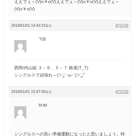
ええでぇ～(V)o￥o(V)ええでぇ～(V)o￥o(V)ええでぇ～
(V)o￥o(V)
2018/01/01 14:43:23
#73729
返信
下団
西岡/内山組 ３－６、５－７ 敗退(T_T)
シングルスで頑張れ～(੭ु´･ω･`)੭ु⁾⁾
2018/01/01 15:47:56
#73730
返信
ROM
シングルスへの良い準備運動になったと思いましょう。特