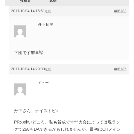
投稿者
返信
2017/10/04 14:15:51
#68183
返信
丹下 団平
下団です👿🙇😈
2017/10/04 14:29:30
#68185
返信
すぅー
丹下さん、ナイストピ♪
PRの使いどころ、私も賛成です^^大会によっては現ラン
クで250もDAできるかもしれませんが、最初はCHメイン