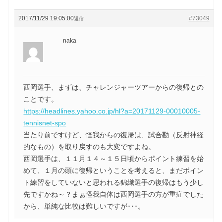
2017/11/29 19:05:00
#73049
返信
naka
西岡選手、まずは、チャレンジャーツアーからの復帰との
ことです。
https://headlines.yahoo.co.jp/hl?a=20171129-00010005-
tennisnet-spo
当たり前ですけど、怪我からの復帰は、試合勘（反射神経
的なもの）を取り戻すのも大変ですよね。
西岡選手は、１１月１４～１５日頃からポイント練習を始
めて、１月の頭に復帰ということを考えると、まだポイン
ト練習をしていないと思われる錦織選手の復帰はもう少し
先ですかね～？まぁ怪我自体は西岡選手の方が重症でした
から、単純な比較は難しいですが･･･。