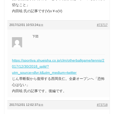
切なこと」
内田暁 氏の記事です(V)o￥o(V)
2017/12/31 10:53:24
#73717
返信
下団
https://sportiva.shueisha.co.jp/clm/otherballgame/tennis/2
017/12/30/2018_split/?
utm_source=dlvr.it&utm_medium=twitter
じん帯断裂から復帰する西岡良仁。全豪オープンへ「恐怖
心はない」
内田暁 氏の記事です。後編です。
2017/12/31 12:02:37
#73718
返信