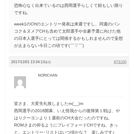
恐怖心なく出来ているのは西岡選手らしくて頼もしい限り
ですね。
week1のCHのエントリー発表は来週ですし、同週のバン
コク＆ヌメアCHも含めて太郎選手や全豪予選に向けた他
の日本人選手にとっては関係するかもしれませんので妄想
が止まらない今日この頃です(￣▽￣)
2017/12/01 13:34:13
#73100
返信
NORICHAN
皆さま、大変失礼致しましたm(__)m
西岡選手の2018開幕、いえ怪我からの復帰第１戦は、や
はりクーヨンより１週前のCH大会だったのですね。
ROMさまの仰るようにプレイフォードCHですね、きっ
と。エントリー･リストはいつ頃かな？ 楽しみです♪