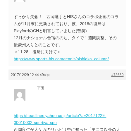
すっかり失念！ 西岡選手とHISさんのコラボ企画のコラ
ムが11月末に更新されており、彼、2018の復帰は
PlayfordのCHと明言していました(苦笑)
12月のナショナル合宿ののち、タイで１週間調整、その
後豪州入りとのことです。
＜11.28 復帰に向けて＞
https://www.sports-his.com/tennis/nishioka_column/
2017/12/29 12:44:49
#73650
返信
下団
https://headlines.yahoo.co.jp/article?a=20171229-
00010002-sportiva-spo
西岡良仁が大ケガのリハビリ中に知った「テニス以外の大