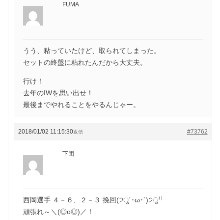
FUMA
うう、粘っていたけど、取られてしまった。
セットの終盤に粘れたんだから大丈夫。
行け！
去年のIWを思い出せ！
最後までやれることをやるんじゃー。
2018/01/02 11:15:30
#73762
返信
下団
西岡選手 ４－６、２－３ 挽回(੭ु´･ω･`)੭ु⁾⁾
頑張れ～＼(◎o◎)／！