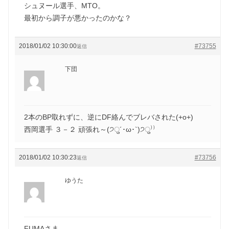
シュヌール選手、MTO。
最初から調子が悪かったのかな？
2018/01/02 10:30:00
#73755
返信
下団
2本のBP取れずに、逆にDF絡んでブレバされた(+o+)
西岡選手 ３－２ 頑張れ～(੭ु´･ω･`)੭ु⁾⁾
2018/01/02 10:30:23
#73756
返信
ゆうた
FUMAさま