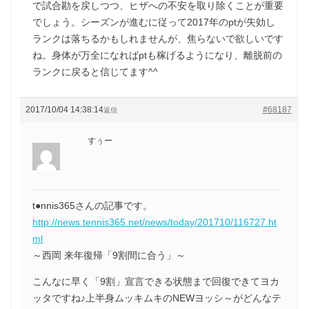
で試合勘を戻しつつ、ヒザへの不安を取り除くことが重要
でしょう。シーズンが進むに従って2017年のptが失効し
ランクは落ちるかもしれませんが、焦らないで欲しいです
ね。身体が万全になればptも稼げるようになり、離脱前の
ランクに戻ると信じてます^^
2017/10/04 14:38:14
#68187
返信
すぅー
t●nnis365さんの記事です。
http://news.tennis365.net/news/today/201710/116727.ht
ml
～西岡 来年復帰「9割間に合う」～
こんなに早く「9割」宣言できる状態まで回復できてヨカ
ッタですね♪上半身ムッキムキのNEWヨッシ～がどんなテ