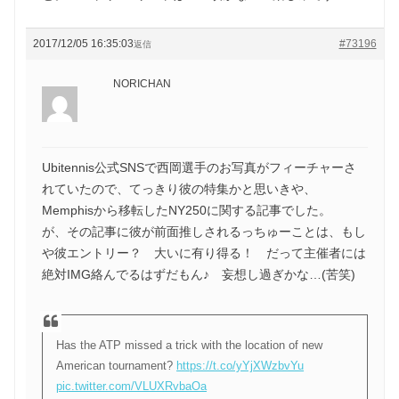
2017/12/05 16:35:03
#73196
返信
NORICHAN
Ubitennis公式SNSで西岡選手のお写真がフィーチャーさ
れていたので、てっきり彼の特集かと思いきや、
Memphisから移転したNY250に関する記事でした。
が、その記事に彼が前面推しされるっちゅーことは、もし
や彼エントリー？ 大いに有り得る！ だって主催者には
絶対IMG絡んでるはずだもん♪ 妄想し過ぎかな…(苦笑)
Has the ATP missed a trick with the location of new
American tournament?
https://t.co/yYjXWzbvYu
pic.twitter.com/VLUXRvbaOa