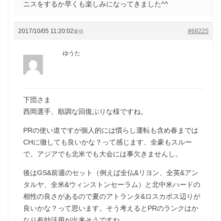
ニスをするか早くも楽しみになってきました^^
2017/10/05 11:20:02
#68225
返信
ゆうた
下団さま
西岡選手、順調な回復ぶりな様ですね。
PRの使い道ですが個人的には慣らし運転も含め春までは
CHに徹しても良いかな？って感じます、全豪もスルー
で。アジアでも北米でも大会には事欠きませんし。
後はGS&前週のセット（例えば全仏&リヨン、全英&アン
タルヤ、全米&ウィンストンセーラム）と北中米ハードの
相性の良さがあるので夏のアトランタ&ロスカボス辺りが
良いかな？って思います。そう考えるとPRのランクはか
なり有効活用が出来そうですね。