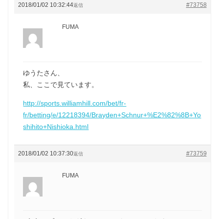
2018/01/02 10:32:44
#73758
返信
FUMA
ゆうたさん、
私、ここで見ています。
http://sports.williamhill.com/bet/fr-
fr/betting/e/12218394/Brayden+Schnur+%E2%82%8B+Yo
shihito+Nishioka.html
2018/01/02 10:37:30
#73759
返信
FUMA