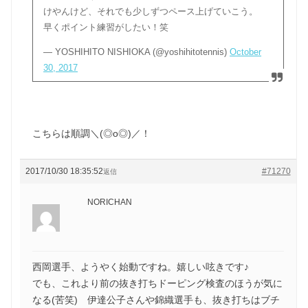
けやんけど、それでも少しずつペース上げていこう。
早くポイント練習がしたい！笑
— YOSHIHITO NISHIOKA (@yoshihitotennis)
October
30, 2017
こちらは順調＼(◎o◎)／！
2017/10/30 18:35:52
#71270
返信
NORICHAN
西岡選手、ようやく始動ですね。嬉しい呟きです♪
でも、これより前の抜き打ちドーピング検査のほうが気に
なる(苦笑) 伊達公子さんや錦織選手も、抜き打ちはブチ