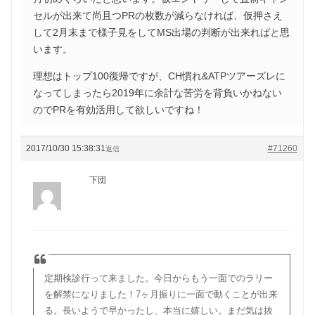
セルが出来て尚且つPRの枚数が減らなければ、仮押さえ
して2月末まで様子見をしてMS出場の判断が出来ればと思
います。
理想はトップ100復帰ですが、CH慣れ&ATPツアーズレに
なってしまったら2019年に余計な苦労を背負いかねない
のでPRを有効活用して欲しいですね！
2017/10/30 15:38:31
#71260
返信
下団
定期検診行って来ました。今日からもう一面でのラリー
を解禁になりました！7ヶ月振りに一面で動くことが出来
る。長いようで早かったし、本当に嬉しい。まだ気は抜