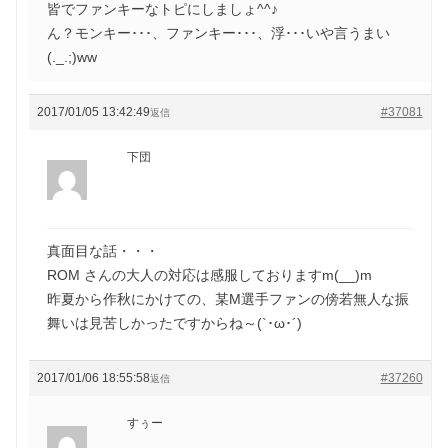
皆でファンキーなトピにしましょ^^♪
ん？モンキー･･･、ファンキー･･･、浮･･･いや言うまい
(._.;)ww
2017/01/05 13:42:49
#37081
返信
下団
真面目な話・・・
ROM さんの大人の対応は感服しておりますm(__)m
昨夏から作秋にかけての、某M選手ファンの傍若無人な振
舞いは見苦しかったですからね～(`･ω･´)
2017/01/06 18:55:58
#37260
返信
すぅー