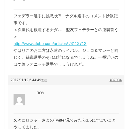
フェデラー選手に挑戦状?! ナダル選手のコメント抄訳記
事です。
＜次世代を歓迎するナダル、盟友フェデラーとの逆襲誓う
＞
http://www.afpbb.com/articles/-/3113712
やはりこのお二方は永遠のライバル。ジョコ＆マレーと同
じく。錦織選手のそれは誰になるでしょうね。一番近いの
は勿論ラオニッチ選手でしょうけれど。
2017/01/12 6:44:49
#37934
返信
ROM
久々にロジャーさまのTwitter見てみたら1/6にすごいこと
やってました。