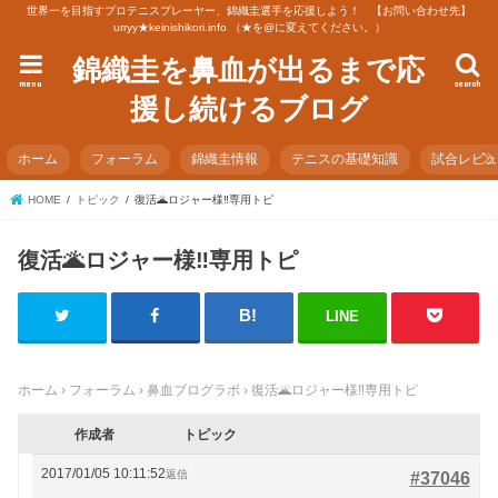
世界一を目指すプロテニスプレーヤー、錦織圭選手を応援しよう！ 【お問い合わせ先】
urryy★keinishikori.info （★を@に変えてください。）
錦織圭を鼻血が出るまで応
menu
search
援し続けるブログ
ホーム
フォーラム
錦織圭情報
テニスの基礎知識
試合レビ
HOME
トピック
復活🌋ロジャー様‼️専用トピ
復活🌋ロジャー様‼️専用トピ
LINE
ホーム
›
フォーラム
›
鼻血ブログラボ
›
復活🌋ロジャー様‼️専用トピ
作成者
トピック
2017/01/05 10:11:52
返信
#37046