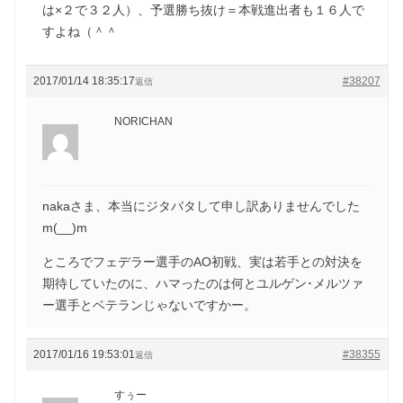
は×２で３２人）、予選勝ち抜け＝本戦進出者も１６人で
すよね（＾＾
2017/01/14 18:35:17
#38207
返信
NORICHAN
nakaさま、本当にジタバタして申し訳ありませんでした
m(__)m
ところでフェデラー選手のAO初戦、実は若手との対決を
期待していたのに、ハマったのは何とユルゲン･メルツァ
ー選手とベテランじゃないですかー。
2017/01/16 19:53:01
#38355
返信
すぅー