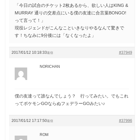
「今日の試合のチケット2枚あるから、欲しい人はKING &
MURRAY 通りの交差点にいる僕の友達に合言葉BONGO!
って言って！」
現役レジェンドがこんなこといきなりやるなんて驚きで
す！ちなみに9分後には「なくなったよ」
2017/01/12 10:18:33
#37949
返信
NORICHAN
僕の友達って誰なんでしょう？ 行ってみたい。でもこれ
ってポケモンGOならぬフェデラーGOみたい♪
2017/01/12 17:17:50
#37996
返信
ROM