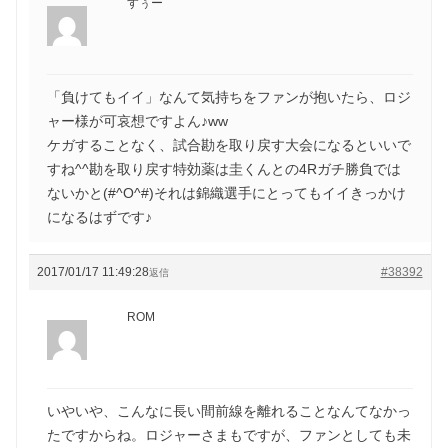
すぅー
「負けてもイイ」なんて気持ちをファンが抱いたら、ロジ
ャー様が可哀想ですよん♪ww
ケガすることなく、試合勘を取り戻す大会になるといいで
すね^^勘を取り戻す特効薬は圭くんとの4Rガチ勝負では
ないかと(#^O^#)それは錦織選手にとってもイイきっかけ
になるはずです♪
2017/01/17 11:49:28
#38392
返信
ROM
いやいや、こんなに長い間前線を離れることなんてなかっ
たですからね。ロジャーさまもですが、ファンとしても未