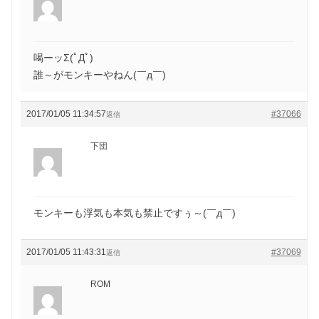
喝ーッΣ(ﾟДﾟ)
誰～がモンキーやねん(￣д￣)
2017/01/05 11:34:57
#37066
返信
下団
モンキーも浮気も本気も禁止ですぅ～(￣д￣)
2017/01/05 11:43:31
#37069
返信
ROM