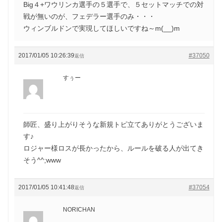
Big４+ワウリンカ選手の５選手で、５セットマッチでの対
戦が無いのが、フェデラー選手のみ・・・
ウィンブルドンで実現してほしいですね～m(__)m
2017/01/05 10:26:39
#37050
返信
すぅー
師匠、盛り上がりそうな新規トピ立てありがとうございま
す♪
ロジャー様ロスが長かったから、ルールを破る人が出てき
そう^^;www
2017/01/05 10:41:48
#37054
返信
NORICHAN