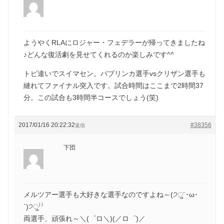
ようやくRLAにロジャー・フェデラーが帰ってきましたね
♪どんな復活劇を見せてくれるのか楽しみです^^
トピ違いでスイマセン。バブリンカ選手vsクリザン選手も
縺れてファイナル突入です。試合時間はここまで2時間37
分。この試合も3時間半コースでしょう(笑)
2017/01/16 20:22:32
#38356
返信
下団
メルツアー選手も大好きな選手なのですよね～(੭ु´･ω･
`)੭ु⁾⁾
両選手、頑張れ～＼(゜ロ＼)(／ロ゜)／