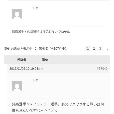
下団
錦織選手との対戦時は浮気しないでね💔🙇
50件の返信を表示中 - 1 - 50件目 (全107件中)
1
2
3
→
投稿者
返信
2017/01/05 10:19:04
#37049
返信
下団
錦織選手 VS フェデラー選手、あのワクワクする戦いは何
度も見たいですね～ヽ(^o^)丿