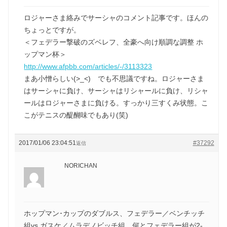
ロジャーさま絡みでサーシャのコメント記事です。ほんの
ちょっとですが。
＜フェデラー撃破のズベレフ、全豪へ向け順調な調整 ホ
ップマン杯＞
http://www.afpbb.com/articles/-/3113323
まあ小憎らしい(>_<) でも不思議ですね。ロジャーさま
はサーシャに負け、サーシャはリシャールに負け、リシャ
ールはロジャーさまに負ける。すっかり三すくみ状態。こ
こがテニスの醍醐味でもあり(笑)
2017/01/06 23:04:51
#37292
返信
NORICHAN
ホップマン･カップのダブルス、フェデラー／ベンチッチ
組vs.ガスケ／ムラデノビッチ組、何とフェデラー組が2-