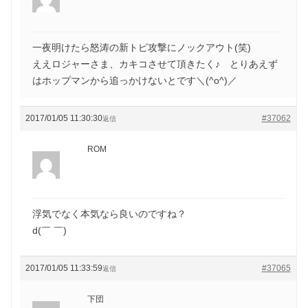
一夜明けたら怒涛の新トピ攻撃にノックアウト(笑)
ええロジャーさま、カキコさせて頂きたく♪ とりあえず
はホップマンから追っかけないとです＼(^o^)／
2017/01/05 11:30:30
#37062
返信
ROM
浮気でなく本気なら良いのですね？
d(￣ ￣)
2017/01/05 11:33:59
#37065
返信
下団