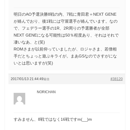
明日のAO予選決勝8戦の内、7戦に青田君＝NEXT GENE
が絡んでおり、後1戦には守屋選手が絡んでいます。なの
で、フェデラー選手の1R、2R周りの予選勝者が全部
NEXT GENEになる可能性は50％程度あり、それはそれで
凄いなあ、と(笑)
ROMさまが以前仰っていましたが、ロジャさま、若僧相
手だとちょっと遊ぶキライが。まあGSなのでさすがにな
いとは思いますが(笑)
2017/01/13 21:44:49
#38120
返信
NORICHAN
すみません、8戦ではなく16戦ですm(__)m