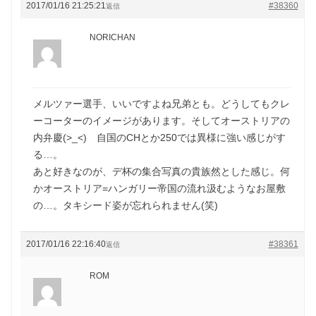
2017/01/16 21:25:21
#38360
返信
NORICHAN
メルツァー選手、いいですよね兄弟とも。どうしてもクレ
ーコーターのイメージがあります。そしてオーストリアの
内弁慶(>_<) 自国のCHとか250では異様に強い感じがす
る…。
あと好きなのが、デ杯の集合写真の貴族然とした感じ。何
かオーストリア=ハンガリー帝国の流れ汲むようなお屋敷
の…。タキシード姿が忘れられません(笑)
2017/01/16 22:16:40
#38361
返信
ROM