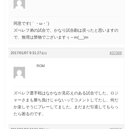
同意です(｀・ω・´)ゞ
ズべレフ弟の試合で、かなり試合勘は戻ったと思いますの
で、無理は禁物でございますぅ～m(__)m
2017/01/07 9:31:27
#37309
返信
ROM
ズベレフ選手戦はなかなか見応えのある試合でした。ロジ
ャーさまも勝ち負けじゃないってコメントしてたし、何だ
か楽しそうにプレーしてました。まだまだ引退してもらっ
たら困るのです。