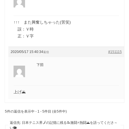
↑↑↑ また興奮しちゃった(苦笑)
誤：Ｖ時
正：Ｖ字
2020/05/17 15:40:34
#151115
返信
下団
上げ🌋
5件の返信を表示中 - 1 - 5件目 (全5件中)
返信先: 日本テニス界🗾の記憶に残る📝激闘⚡熱闘🌋を語ってくださ～
い🐘