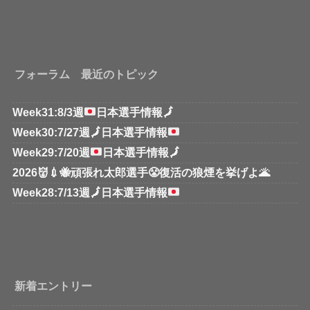
フォーラム 最近のトピック
Week31:8/3週
日本選手情報
🗾
Week30:7/27週
🗾
日本選手情報
Week29:7/20週
日本選手情報
🗾
2026👹💉🐝頑張れ太郎選手😤復活の狼煙を挙げよ🌋
Week28:7/13週
🗾
日本選手情報
新着エントリー