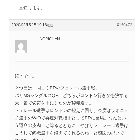
一旦切ります。
2020/03/15 15:19:16
#150472
返信
NORICHAN
↑↑↑
続きです。
２つ目は、同じくRRのフェレール選手戦。
パリMSシングルスQF、どちらがロンドン行きかを決する
大一番で切符を手にしたのが錦織選手。
フェレール選手はロンドンの控えに回り、今度はラオニッ
チ選手のW/Oで再度対戦相手としてRRに登場。なんとい
う運命の皮肉！と唸るとともに、やはりフェレール選手は
こうして錦織選手を鍛えてくれるのね、と感謝の思いで一