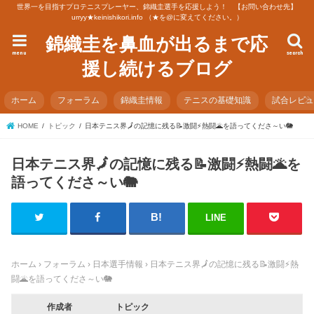
世界一を目指すプロテニスプレーヤー、錦織圭選手を応援しよう！ 【お問い合わせ先】
urryy★keinishikori.info （★を@に変えてください。）
錦織圭を鼻血が出るまで応
menu
search
援し続けるブログ
ホーム
フォーラム
錦織圭情報
テニスの基礎知識
試合レビ
HOME
トピック
日本テニス界🗾の記憶に残る📝激闘⚡熱闘🌋を語ってくださ～い🐘
日本テニス界🗾の記憶に残る📝激闘⚡熱闘🌋を
語ってくださ～い🐘
LINE
ホーム
›
フォーラム
›
日本選手情報
›
日本テニス界🗾の記憶に残る📝激闘⚡熱
闘🌋を語ってくださ～い🐘
作成者
トピック