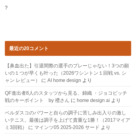
?
最近の20コメント
【鼻血出た】引退間際の選手のプレーじゃない！3つの願
いの１つが早くも叶った（2026ワシントン１回戦 vs. シ
ャン レビュー）
に
AI home design
より
QF進出者8人のスタッツから見る、錦織 ・ジョコビッチ
戦のキーポイント by 禮さん
に
home design ai
より
ベルダスコのパワーと自らの調子に苦しみ出入りの激し
いテニス。最後は調子を上げて貴重な1勝！（2017マイア
ミ3回戦）
に
マインツ05 2025-2026 サード
より