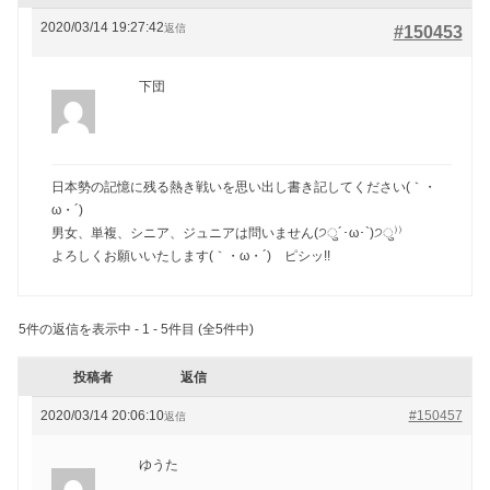
2020/03/14 19:27:42
返信
#150453
下団
日本勢の記憶に残る熱き戦いを思い出し書き記してください(｀・
ω・´)ゞ
男女、単複、シニア、ジュニアは問いません(੭ु´･ω･`)੭ु⁾⁾
よろしくお願いいたします(｀・ω・´)ゞピシッ!!
5件の返信を表示中 - 1 - 5件目 (全5件中)
投稿者
返信
2020/03/14 20:06:10
#150457
返信
ゆうた