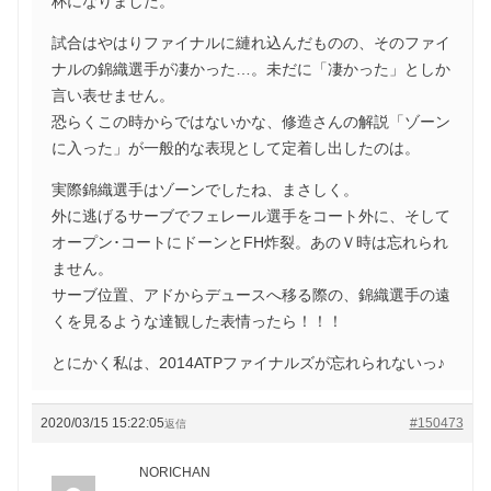
杯になりました。
試合はやはりファイナルに縺れ込んだものの、そのファイ
ナルの錦織選手が凄かった…。未だに「凄かった」としか
言い表せません。
恐らくこの時からではないかな、修造さんの解説「ゾーン
に入った」が一般的な表現として定着し出したのは。
実際錦織選手はゾーンでしたね、まさしく。
外に逃げるサーブでフェレール選手をコート外に、そして
オープン･コートにドーンとFH炸裂。あのＶ時は忘れられ
ません。
サーブ位置、アドからデュースへ移る際の、錦織選手の遠
くを見るような達観した表情ったら！！！
とにかく私は、2014ATPファイナルズが忘れられないっ♪
2020/03/15 15:22:05
#150473
返信
NORICHAN