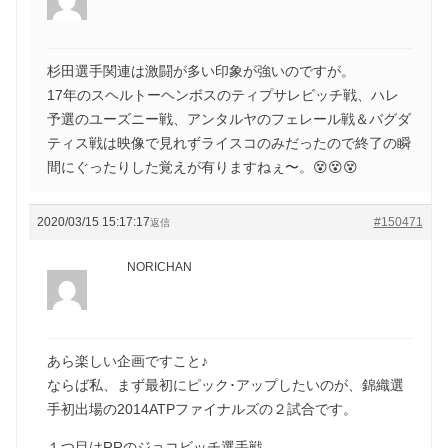
杉田選手関連は激闘が多い印象が強いのですが。
17年のスヘルトーヘンボスのティプサレビッチ戦、ハレ
予選のユーズニー戦、アンタルヤのフェレール戦＆バグダ
ティス戦は映像で見れずライスコのみだったので終了の瞬
間にぐったりした覚えが有りますねぇ〜。😵😵😵
2020/03/15 15:17:17
#150471
返信
NORICHAN
あら楽しい企画ですこと♪
ならば私、まず最初にピック･アップしたいのが、錦織選
手初出場の2014ATPファイナルズの２試合です。
１つ目はRRのジョコビッチ選手戦。