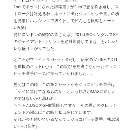
1setでボッコにされた錦織選手が2setで息を吹き返し、ス
トロークは冴えるわ、ネットに出たジョコビッチ選手の横
を見事にパッシングで抜くわ、で私んちも観客もヒート
UP(笑)
特にロンドンの観客の皆さんは、2014USOシングルスSF
のジャイアント･キリングを絶対期待してるな、とバレバ
レな盛り上がりでした。
ところがファイナル･セット出だし、伝家の宝刀BHのDTL
を痛恨のネット(>_<) この綻びを見逃さなかったジョコ
ビッチ選手に一気に持っていかれました…。
思えばこの時、この第２セットからジョコビッチ選手は、
「ケイに負けてなるものか」という執念がMAXに達した
のではないかと思われ。
もちろんUSOのSF敗退時もですが、その思いのクレッシ
ェンドの沸点はこの時と私は信じています。
それが今も続いているなんて…ジョコビッチ選手、執念深
いわっ(苦笑)