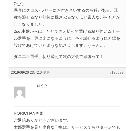
(>_<)
愚直にクロス･ラリーにお付き合いするのも程がある。球
種を混ぜるなり前後に揺さぶるなり…と素人ながらもどか
しくなりました。
2set中盤からは、ただでさえ拾って繋げる粘り強いムナー
ル選手を、更に楽になるように、色々試せるようにと場を
設けてあげていたような気さえします。う～ん…。
ダニエル選手、切り替えて次の大会で頑張って！
2019/09/20 23:42:04
#135689
返信
ゆうた
NORICHANさま
ご返信ありがとうございます。
太郎選手を見た率直な印象は、サービスでもリターンでも