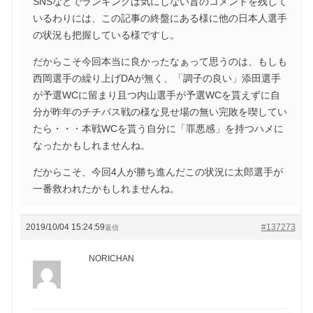
SNSなどでランキングは気にしない旨のコメントを残して
いるわりには、この記事の終盤にある様に他の日本人選手
の状況も把握している様ですし。
だからこそ今回本当に良かったなぁって思うのは、もしも
西岡選手の繰り上げDAが無く、「調子の良い」添田選手
が予選WCに留まり且つ内山選手が予選WCを貰えずに自
分が昨年のチチパス戦の様な見せ場の無い完敗を喫してい
たら・・・本戦WCを貰う自分に「罪悪感」を持つハメに
なったかもしれませんね。
だからこそ、今回4人が勝ち進んだこの状況に太郎選手が
一番救われたかもしれませんね。
2019/10/04 15:24:59
#137273
返信
NORICHAN