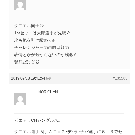
ダニエル同士😅
1stセットは太郎選手が先取🎵
次も気を引き締めて✊‼️
チャレンジャーの画面は顔の
表情とかが分からないのが残念💧
贅沢だけど😅
2019/09/18 19:41:54
#135503
返信
NORICHAN
ビエッラCHシングルス。
ダニエル選手[5]、ムニョス･デ･ラ･ナバ選手に６－３でセ