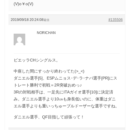
(V)o￥o(V)
2019/09/18 20:24:08
#135506
返信
NORICHAN
ビエッラCHシングルス。
中座した間にすっかり終わってた(>_<)
ダニエル選手[5]、ESPムニョス･デ･ラ･ナバ選手[PR]にス
トレート勝利で初戦＝2R突破おめっ♪
3Rの対戦相手は、一足先にITAガイオ選手[10]に決定済
み。ダニエル選手より10㎝も身長低いのに、体重はダニ
エル選手よりも重いっちゅーブルドーザーな選手ですね。
ダニエル選手、QF目指して頑張って！