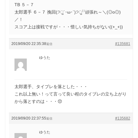
TB ５－７
太郎選手 ６－７ 挽回(੭ु´･ω･`)੭ु⁾⁾頑張れ～＼(◎o◎)
／！
スコア上は接戦ですが・・・惜しい気持ちがない((+_+))
2019/09/20 22:35:38
#135681
返信
ゆうた
太郎選手、タイブレを落とした・・・
これ以上無い！って言って良い程のタイブレの立ち上がり
から落とすのは・・・😔
2019/09/20 22:37:55
#135682
返信
ゆうた