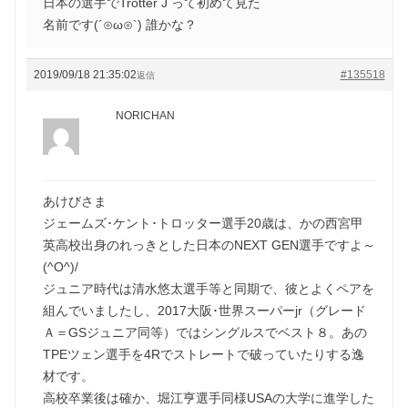
日本の選手でTrotter J って初めて見た
名前です(´⊙ω⊙`) 誰かな？
2019/09/18 21:35:02
#135518
返信
NORICHAN
あけびさま
ジェームズ･ケント･トロッター選手20歳は、かの西宮甲
英高校出身のれっきとした日本のNEXT GEN選手ですよ～
(^O^)/
ジュニア時代は清水悠太選手等と同期で、彼とよくペアを
組んでいましたし、2017大阪･世界スーパーjr（グレード
Ａ＝GSジュニア同等）ではシングルスでベスト８。あの
TPEツェン選手を4Rでストレートで破っていたりする逸
材です。
高校卒業後は確か、堀江亨選手同様USAの大学に進学した