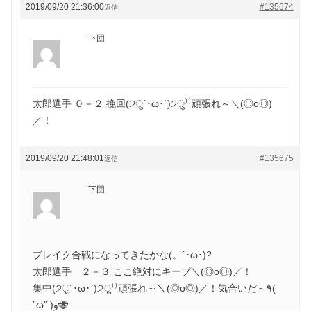
2019/09/20 21:36:00
#135674
返信
下団
太郎選手 ０－２ 挽回(੭ु´･ω･`)੭ु⁾⁾頑張れ～＼(◎o◎)
／！
2019/09/20 21:48:01
#135675
返信
下団
ブレイク合戦になってきたかな(。´･ω･)?
太郎選手 ２－３ ここ絶対にキープ＼(◎o◎)／！
集中(੭ु´･ω･`)੭ु⁾⁾頑張れ～＼(◎o◎)／！気合いだ～٩(
”ω” )و🐝