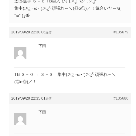
太郎選手 ６－６ TB突入です(੭ु´･ω･`)੭ु⁾⁾
集中(੭ु´･ω･`)੭ु⁾⁾頑張れ～＼(◎o◎)／！気合いだ～٩(
”ω” )و🐝
2019/09/20 22:30:06
#135679
返信
下団
TB ３－０ → ３－３ 集中(੭ु´･ω･`)੭ु⁾⁾頑張れ～＼
(◎o◎)／！
2019/09/20 22:35:01
#135680
返信
下団