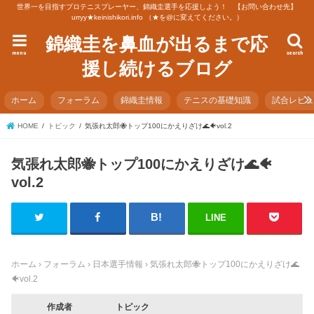
世界一を目指すプロテニスプレーヤー、錦織圭選手を応援しよう！ 【お問い合わせ先】
urryy★keinishikori.info （★を@に変えてください。）
錦織圭を鼻血が出るまで応
menu
search
援し続けるブログ
ホーム
フォーラム
錦織圭情報
テニスの基礎知識
試合レビ
HOME
トピック
気張れ太郎🐝トップ100にかえりざけ🌊🐠vol.2
気張れ太郎🐝トップ100にかえりざけ🌊🐠
vol.2
LINE
ホーム
›
フォーラム
›
日本選手情報
›
気張れ太郎🐝トップ100にかえりざけ🌊
🐠vol.2
作成者
トピック