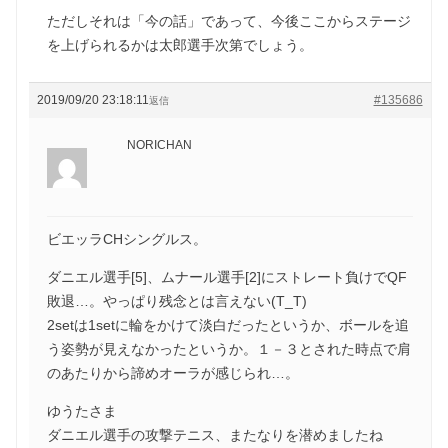
ただしそれは「今の話」であって、今後ここからステージ
を上げられるかは太郎選手次第でしょう。
2019/09/20 23:18:11
#135686
返信
NORICHAN
ビエッラCHシングルス。
ダニエル選手[5]、ムナール選手[2]にストレート負けでQF
敗退…。やっぱり残念とは言えない(T_T)
2setは1setに輪をかけて淡白だったというか、ボールを追
う姿勢が見えなかったというか。１－３とされた時点で肩
のあたりから諦めオーラが感じられ…。
ゆうたさま
ダニエル選手の攻撃テニス、またなりを潜めましたね