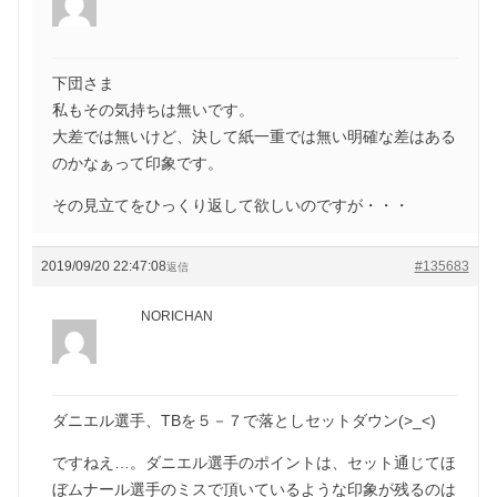
下団さま
私もその気持ちは無いです。
大差では無いけど、決して紙一重では無い明確な差はある
のかなぁって印象です。
その見立てをひっくり返して欲しいのですが・・・
2019/09/20 22:47:08
#135683
返信
NORICHAN
ダニエル選手、TBを５－７で落としセットダウン(>_<)
ですねえ…。ダニエル選手のポイントは、セット通じてほ
ぼムナール選手のミスで頂いているような印象が残るのは