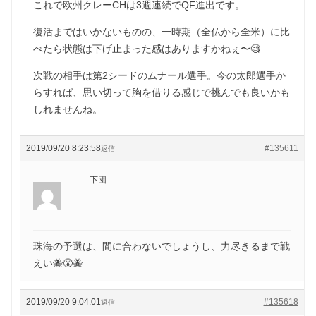
これで欧州クレーCHは3週連続でQF進出です。
復活まではいかないものの、一時期（全仏から全米）に比
べたら状態は下げ止まった感はありますかねぇ〜🧐
次戦の相手は第2シードのムナール選手。今の太郎選手か
らすれば、思い切って胸を借りる感じで挑んでも良いかも
しれませんね。
2019/09/20 8:23:58
#135611
返信
下団
珠海の予選は、間に合わないでしょうし、力尽きるまで戦
えい🐝😤🐝
2019/09/20 9:04:01
#135618
返信