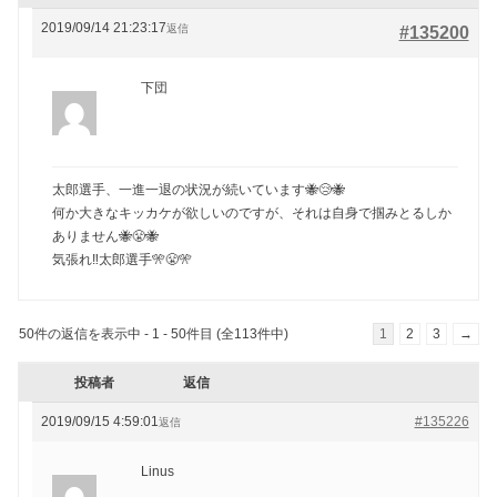
2019/09/14 21:23:17
返信
#135200
下団
太郎選手、一進一退の状況が続いています🐝😢🐝
何か大きなキッカケが欲しいのですが、それは自身で掴みとるしか
ありません🐝😤🐝
気張れ‼️太郎選手🎌😤🎌
50件の返信を表示中 - 1 - 50件目 (全113件中)
1
2
3
→
投稿者
返信
2019/09/15 4:59:01
#135226
返信
Linus