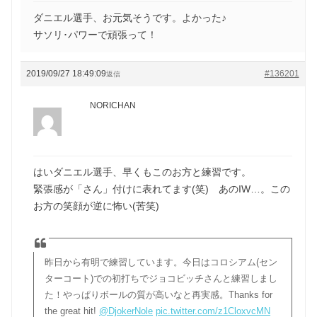
ダニエル選手、お元気そうです。よかった♪
サソリ･パワーで頑張って！
2019/09/27 18:49:09
#136201
返信
NORICHAN
はいダニエル選手、早くもこのお方と練習です。
緊張感が「さん」付けに表れてます(笑) あのIW…。この
お方の笑顔が逆に怖い(苦笑)
昨日から有明で練習しています。今日はコロシアム(セン
ターコート)での初打ちでジョコビッチさんと練習しまし
た！やっぱりボールの質が高いなと再実感。Thanks for
the great hit!
@DjokerNole
pic.twitter.com/z1CloxvcMN