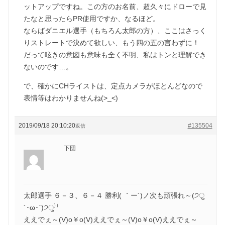
ットアップですね。この方のお名前、超久々にドローで見
たなと思ったらPR使用ですか、なるほど。
ならばダニエル選手（もちろん太郎の方）、ここはさっく
りストレートで決めて欲しい、もう四の五の言わずに！
だって呟きの意図も意味も全く不明、私はトンと理解でき
ないのです…。
で、確かにCHライストは、定点カメラがほとんどなので
表情等はわかりませんね(>_<)
2019/09/18 20:10:20
#135504
返信
下団
太郎選手 ６－３、６－４ 勝利( ｀ー´)ノ次も頑張れ～(੭ु
´･ω･`)੭ु⁾⁾
ええでぇ～(V)o￥o(V)ええでぇ～(V)o￥o(V)ええでぇ～