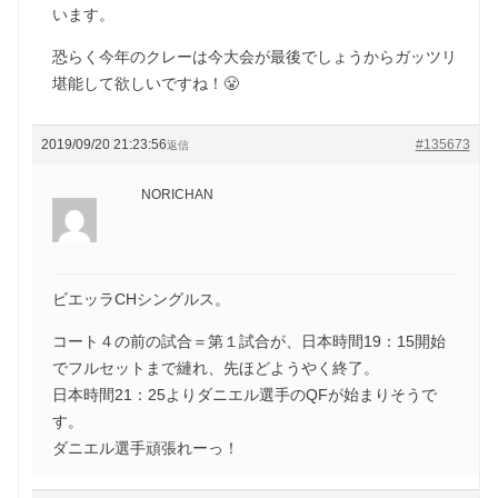
います。
恐らく今年のクレーは今大会が最後でしょうからガッツリ
堪能して欲しいですね！😤
2019/09/20 21:23:56
#135673
返信
NORICHAN
ビエッラCHシングルス。
コート４の前の試合＝第１試合が、日本時間19：15開始
でフルセットまで縺れ、先ほどようやく終了。
日本時間21：25よりダニエル選手のQFが始まりそうで
す。
ダニエル選手頑張れーっ！