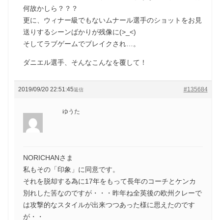
何故かしら？？？
更に、ウィナー級でもないムナール選手のショットをお見
送りするシーンばかりが残像に(>_<)
そしてラブゲームでブレイクされ…。
ダニエル選手、そんなこんなを覆して！
2019/09/20 22:51:45
#135684
返信
ゆうた
NORICHANさま
私もその「印象」に同意です。
それを脱却する為に17年をもって長年のコーチとケンカ
別れした筈なのですが・・・昨年ね全英後の欧州クレーで
は攻撃的なスタイルが出来つつあった様に思えたのです
が・・