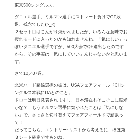
東京500シングルス。
ダニエル選手、ミルマン選手にストレート負けでQF敗
退、残念でした(>_<)
２セット目はこんがり焼かれましたが、いろんな意味でお
疲れモードに入ったのかも知れませんね。「気にしい」っ
ぽいダニエル選手ですが、500大会でQF進出したのです
から、その事実は「気にしていい」んじゃないかと思いま
す。
さて10／07週。
北米ハード路線選択の彼は、USAフェアフィールドCHシ
ングルス本戦にDAとのこと。
ドローは明日発表されますし、日本滞在もそこそこに渡米
かな？ もうミルマン選手に焼かれたことは「気にしな
い」で、さっさと切り替えてフェアフィールドで頑張っ
て！
だってこちら、エントリー･リストから考えるに、ほぼ第
３シード確定ですものね。