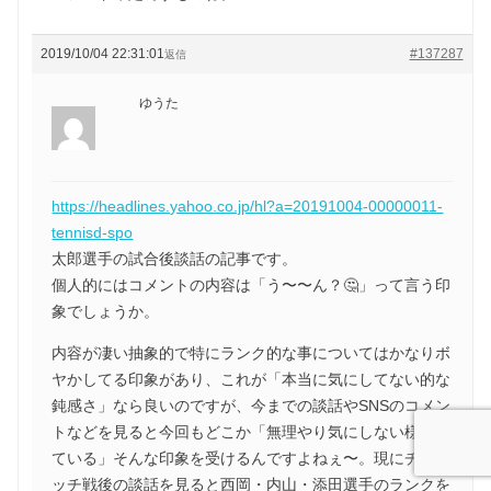
2019/10/04 22:31:01
#137287
返信
ゆうた
https://headlines.yahoo.co.jp/hl?a=20191004-00000011-
tennisd-spo
太郎選手の試合後談話の記事です。
個人的にはコメントの内容は「う〜〜ん？🤔」って言う印
象でしょうか。
内容が凄い抽象的で特にランク的な事についてはかなりボ
ヤかしてる印象があり、これが「本当に気にしてない的な
鈍感さ」なら良いのですが、今までの談話やSNSのコメン
トなどを見ると今回もどこか「無理やり気にしない様にし
ている」そんな印象を受けるんですよねぇ〜。現にチョリ
ッチ戦後の談話を見ると西岡・内山・添田選手のランクを