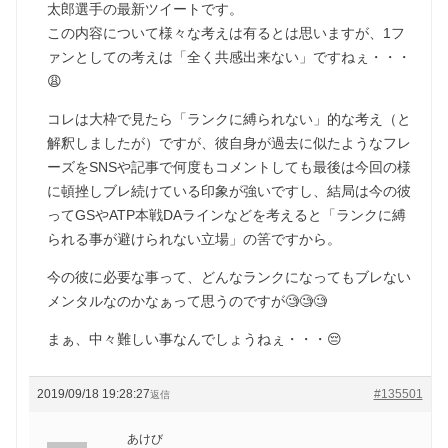
太郎選手の最新ツイートです。
この内容について様々な考えは有るとは思いますが、1フ
ァンとしての考えは「全く共感出来ない」ですねぇ・・・
😩
コレは大枠で見たら「ランクに縛られない」的な考え（と
解釈しましたが）ですが、彼自身が過去に似たようなフレ
ーズをSNSや記事で何度もコメントしても最後は今回の様
に頓挫しブレ続けている印象が強いですし、結局は今の彼
ってGSやATP本戦DAラインなどを考えると「ランクに縛
られる事が避けられない立場」の筈ですから。
今の彼に必要な事って、どんなランクになってもブレない
メンタルなのかなぁって思うのですが🧐🧐🧐
まぁ、中々難しい事なんでしょうねぇ・・・😔
2019/09/18 19:28:27
#135501
返信
あけび