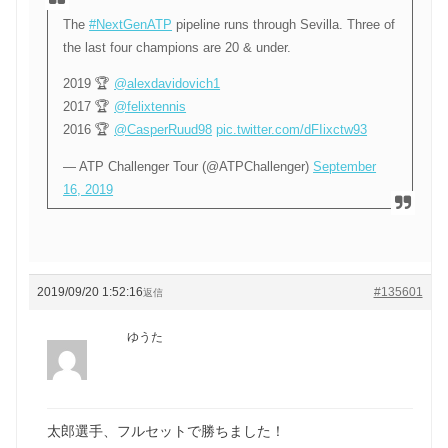
The
#NextGenATP
pipeline runs through Sevilla. Three of
the last four champions are 20 & under.
2019 🏆
@alexdavidovich1
2017 🏆
@felixtennis
2016 🏆
@CasperRuud98
pic.twitter.com/dFIixctw93
— ATP Challenger Tour (@ATPChallenger)
September
16, 2019
2019/09/20 1:52:16
#135601
返信
ゆうた
太郎選手、フルセットで勝ちました！