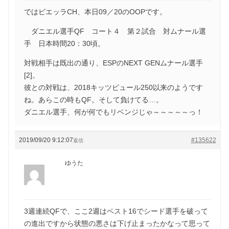
ではビエッラCH、本日09／20のOOPです。
ダニエル選手QF コート４ 第２試合 対ムナール選
手 日本時間20：30頃。
対戦相手は既出の通り、ESPのNEXT GENムナール選手
[2]。
彼との対戦は、2018キッツビュール250以来のようです
ね。あらこの時もQF。そして負けてる…。
ダニエル選手、何が何でもリベンジじゃ～～～～～っ！
2019/09/20 9:12:07
#135622
返信
ゆうた
3週連続QFで、ここ2週はベスト16でシード選手を破って
の進出ですから状態の悪さは下げ止まったかなって思って