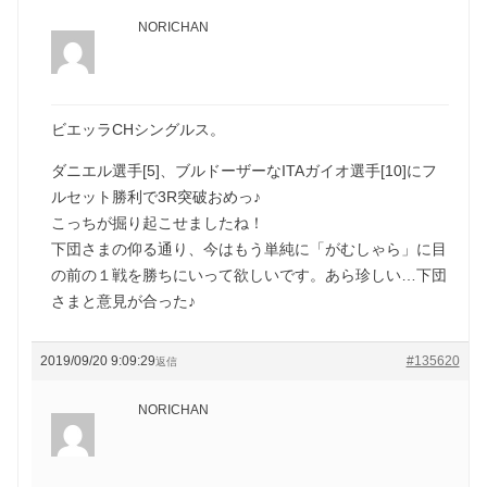
NORICHAN
ビエッラCHシングルス。
ダニエル選手[5]、ブルドーザーなITAガイオ選手[10]にフ
ルセット勝利で3R突破おめっ♪
こっちが掘り起こせましたね！
下団さまの仰る通り、今はもう単純に「がむしゃら」に目
の前の１戦を勝ちにいって欲しいです。あら珍しい…下団
さまと意見が合った♪
2019/09/20 9:09:29
#135620
返信
NORICHAN