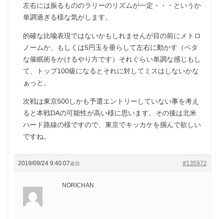
左右には振るもののラリーのリズムが一定・・・というか
単調過ぎる様な気がします。
的確な比喩表現ではないかもしれませんが目の前にメトロ
ノームか、もしくは5円玉を垂らして左右に動かす（ベタ
な催眠術をかけるやり方です）それぐらい単調な感じもし
て、トップ100級になるとそれに対してミスはしないかな
ぁっと。
次戦は東京500しかも予選エントリーしていない事を考え
ると本戦DAの可能性が高い様に思います。その後は北米
ハード路線の様ですので、東京でキッカケを掴んで欲しい
ですね。
2019/09/24 9:40:07
#135972
返信
NORICHAN