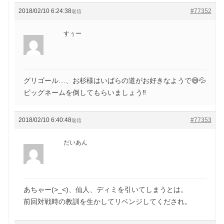
2018/02/10 6:24:38
#77352
返信
すぅー
グリゴール…、お杉様はいばらの道がお好きなようで😅💦
ビッグネームを倒してもらいましょう‼️
2018/02/10 6:40:48
#77353
返信
だいあん
あちゃー(>_<)、仙人、ディミを引いてしまうとは。
前回対戦時の教訓を生かしてリベンジしてくだされ。