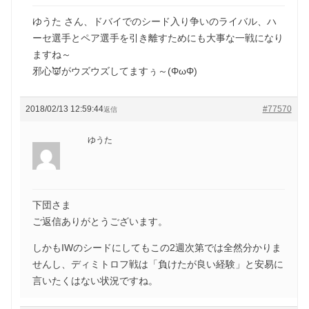
ゆうた さん、ドバイでのシード入り争いのライバル、ハ
ーセ選手とペア選手を引き離すためにも大事な一戦になり
ますね～
邪心👿がウズウズしてますぅ～(ΦωΦ)
2018/02/13 12:59:44
#77570
返信
ゆうた
下団さま
ご返信ありがとうございます。
しかもIWのシードにしてもこの2週次第では全然分かりま
せんし、ディミトロフ戦は「負けたが良い経験」と安易に
言いたくはない状況ですね。