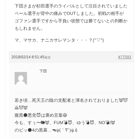
下団さまが杉田選手のライバルとして注目されていました
ペール選手が背中の痛みでOUTしました。初戦の相手が
ゴファン選手ですから手負い状態では勝てないとの判断か
もしれません。
マ、マサカ、ナニカサレマシタ・・・？(°▽°)
2018/02/14 8:51:45
#77593
返信
下団
若き頃…死天王の陰の支配者と渾名されておりました👿😈
🙇😈👿
腹黒⚫️悪党😈は褒め言葉😆
今も、すぅ〜🐘👿、FUM💣😈、ゆう💣😈、NO💣I👿
のビッ⚫️4の黒幕…🔫ψ(｀∇´)ψ💉