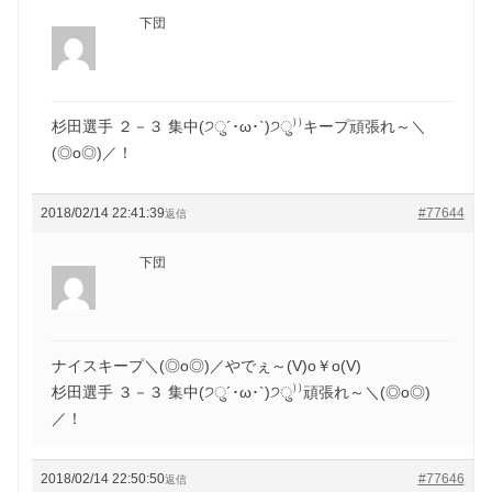
下団
杉田選手 ２－３ 集中(੭ु´･ω･`)੭ु⁾⁾キープ頑張れ～＼
(◎o◎)／！
2018/02/14 22:41:39
#77644
返信
下団
ナイスキープ＼(◎o◎)／やでぇ～(V)o￥o(V)
杉田選手 ３－３ 集中(੭ु´･ω･`)੭ु⁾⁾頑張れ～＼(◎o◎)
／！
2018/02/14 22:50:50
#77646
返信