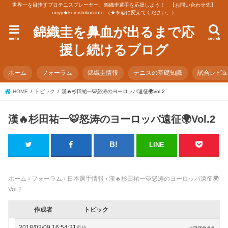
世界一を目指すプロテニスプレーヤー、錦織圭選手を応援しよう！ 【お問い合わせ先】
urryy★keinishikori.info （★を@に変えてください。）
錦織圭を鼻血が出るまで応
menu
search
援し続けるブログ
ホーム
フォーラム
錦織圭情報
テニスの基礎知識
試合レビ
HOME
トピック
漢🔥杉田祐一🐯怒涛のヨーロッパ遠征🌍Vol.2
漢🔥杉田祐一🐯怒涛のヨーロッパ遠征🌍Vol.2
LINE
ホーム
›
フォーラム
›
日本選手情報
›
漢🔥杉田祐一🐯怒涛のヨーロッパ遠征🌍
Vol.2
作成者
トピック
2018/02/09 16:54:31
返信