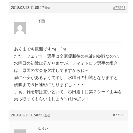
2018/02/13 11:05:17
#77567
返信
下団
あくまでも憶測ですm(__)m
ただ、フェデラー選手は全豪優勝後の急遽の参戦なので、
水曜日の初戦は分かりますが、ディミトロフ選手の場合
は、母国の大会を欠場してますからね～
肩に不安があるようですし、水曜日の初戦となりますと、
優勝まで５日連戦になりますし・・・
まぁ、雑念👿は置いといて、杉田選手に第２シード山🌋を
乗っ取ってもらいましょう＼(◎o◎)／！
2018/02/13 11:40:21
#77568
返信
ゆうた