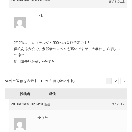
#77311
下団
2/12週は、ロッテルダム500への参戦予定です‼️
伝統ある大会で、参戦者のレベルも高いですが、大暴れしてほしい
🎌😤🎌
杉田選手‼️頑張れ〜🔥😤🔥
50件の返信を表示中 - 1 - 50件目 (全98件中)
1
2
→
投稿者
返信
2018/02/09 18:14:36
#77317
返信
ゆうた