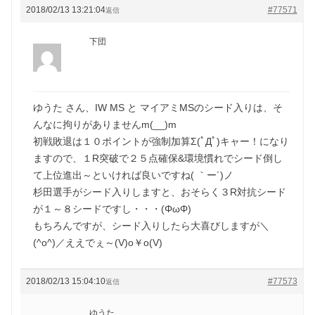
2018/02/13 13:21:04
#77571
返信
下団
ゆうた さん、IW MS と マイアミMSのシード入りは、そ
んなに拘りがありませんm(__)m
初戦敗退は１０ポイントが強制加算Σ(ﾟДﾟ)キャー！になり
ますので、１R突破で２５点確保&環境慣れでシード倒し
て上位進出～といければ良いですね( ｀ー´)ノ
杉田選手がシード入りしますと、おそらく３R対抗シード
が１～８シードですし・・・(ΦωΦ)
もちろんですが、シード入りしたら大喜びしますが＼
(^o^)／ええでぇ～(V)o￥o(V)
2018/02/13 15:04:10
#77573
返信
ゆうた