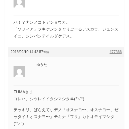
ハ！？ナンノコトデショウカ。
「ソフィア」ヲキケンシタぐりごーるデスカラ、ジュンス
イニ、シンパシテイルダケデス。
2018/02/10 14:42:57
#77366
返信
ゆうた
FUMAさま
コレハ、シツレイイタシマシタ🙇(°▽°)
テッキリ、ばらえてぃデノ「オスナヨ〜、オスナヨ〜、ゼ
ッタイ！オスナヨ〜」テキナ「フリ」カトオモイマシタ
(°▽°)