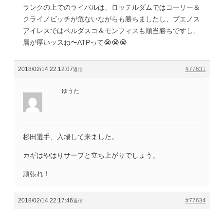
ランクの上でのライバルは、ロッテルダムではコーリー＆
クライノビッチが危ないながらも勝ちましたし、ブエノス
アイレスではベルダスコ＆モンフィスも順当勝ちですし、
層が厚いッスね〜ATPって😭😭😭
2018/02/14 22:12:07
#77631
返信
ゆうた
杉田選手、入場して来ました。
カギはやはりサーブと立ち上がりでしょう。
頑張れ！
2018/02/14 22:17:46
#77634
返信