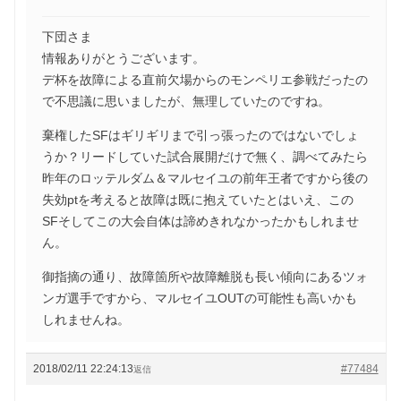
下団さま
情報ありがとうございます。
デ杯を故障による直前欠場からのモンペリエ参戦だったの
で不思議に思いましたが、無理していたのですね。
棄権したSFはギリギリまで引っ張ったのではないでしょ
うか？リードしていた試合展開だけで無く、調べてみたら
昨年のロッテルダム＆マルセイユの前年王者ですから後の
失効ptを考えると故障は既に抱えていたとはいえ、この
SFそしてこの大会自体は諦めきれなかったかもしれませ
ん。
御指摘の通り、故障箇所や故障離脱も長い傾向にあるツォ
ンガ選手ですから、マルセイユOUTの可能性も高いかも
しれませんね。
2018/02/11 22:24:13
#77484
返信