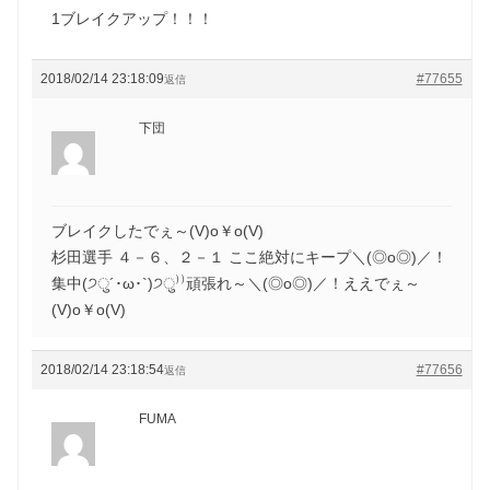
1ブレイクアップ！！！
2018/02/14 23:18:09
#77655
返信
下団
ブレイクしたでぇ～(V)o￥o(V)
杉田選手 ４－６、２－１ ここ絶対にキープ＼(◎o◎)／！
集中(੭ु´･ω･`)੭ु⁾⁾頑張れ～＼(◎o◎)／！ええでぇ～
(V)o￥o(V)
2018/02/14 23:18:54
#77656
返信
FUMA