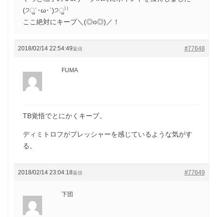
(੭ु´･ω･`)੭ु⁾⁾
ここ絶対にキープ＼(◎o◎)／！
2018/02/14 22:54:49
#77648
返信
FUMA
TB覚悟でとにかくキープ。
ディミトロフがプレッシャーを感じているような気がす
る。
2018/02/14 23:04:18
#77649
返信
下団