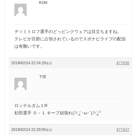
ROM
ディミトロフ選手のどっピンクウェアは目立ちますね。
テレビが旦那に占領されているのでスポナビライブの配信
は有難いです。
2018/02/14 22:24:29
#77636
返信
下団
ロッテルダム１R
杉田選手 ０－１ キープ頑張れ(੭ु´･ω･`)੭ु⁾⁾
2018/02/14 22:29:05
#77637
返信