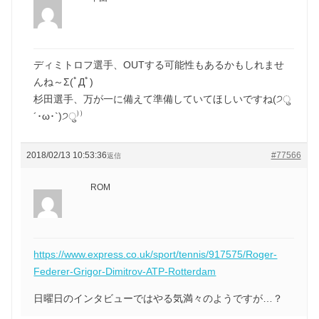
ディミトロフ選手、OUTする可能性もあるかもしれませ
んね～Σ(ﾟДﾟ)
杉田選手、万が一に備えて準備していてほしいですね(੭ु
´･ω･`)੭ु⁾⁾
2018/02/13 10:53:36
#77566
返信
ROM
https://www.express.co.uk/sport/tennis/917575/Roger-
Federer-Grigor-Dimitrov-ATP-Rotterdam
日曜日のインタビューではやる気満々のようですが…？