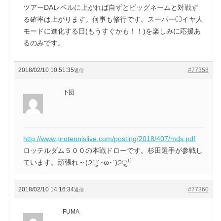
ツアーDAレベルに上がれば自ずとビッグネームと対戦す
る確率は上がります。何事も修行です。スーパー◯イヤ人
モードに進化する日(もうすぐかも！！)を楽しみに応援あ
るのみです。
2018/02/10 10:51:35
#77358
返信
下団
http://www.protennislive.com/posting/2018/407/mds.pdf
ロッテルダム５００の本戦ドローです。杉田選手が参戦し
ています。頑張れ～(੭ु´･ω･`)੭ु⁾⁾
2018/02/10 14:16:34
#77360
返信
FUMA