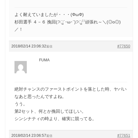
よく耐えていましたが・・・(ΦωΦ)
杉田選手 ４－６ 挽回(੭ु´･ω･`)੭ु⁾⁾頑張れ～＼(◎o◎)
／！
2018/02/14 23:06:32
#77650
返信
FUMA
絶対チャンスのファーストポイントを落とした時、ヤバい
なあと思ったんですよね。
うう。
第2セット、何とか挽回してほしい。
シンシナティの時より、確実に競ってる。
2018/02/14 23:06:57
#77651
返信