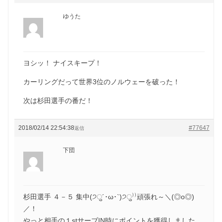
ゆうた
ヨシッ！ ナイスキープ！
カーリングだって世界3位のノルウェーを破った！
次は杉田選手の番だ！
2018/02/14 22:54:38
#77647
返信
下団
杉田選手 ４－５ 集中(੭ु´･ω･`)੭ु⁾⁾頑張れ～＼(◎o◎)
／！
やっと相手の１stサーブIN時にポイントを獲得しました