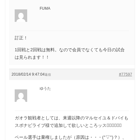
FUMA
訂正！
1回戦と2回戦は無料。なので会員でなくても今日の試合
は見られます！！
2018/02/14 9:47:04
#77597
返信
ゆうた
ガオラ観戦者としては、来週以降のマルセイユ＆ドバイも
スポナビライブ様で追加して欲しいところッス🙇‍♂️🙇‍♂️🙇‍♂️
ペール選手は棄権しましたが（原因は・・・(°▽°)？）、