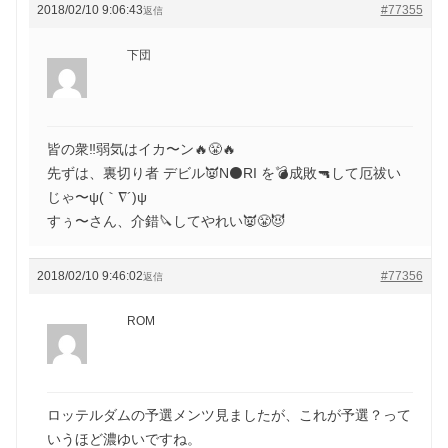
2018/02/10 9:06:43
#77355
返信
下団
皆の衆‼️弱気はイカ〜ン🔥😤🔥
先ずは、裏切り者 デビル👿N⚫️RI を💣成敗🔫して厄祓い
じゃ〜ψ(｀∇´)ψ
すぅ〜さん、介錯🔪してやれい👿😤😈
2018/02/10 9:46:02
#77356
返信
ROM
ロッテルダムの予選メンツ見ましたが、これが予選？って
いうほど濃ゆいですね。