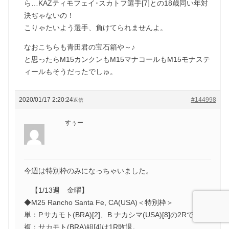
ら…KAZティモフェイ･スカトフ選手[7]との18歳同い年対
決ぢゃないの！
こりゃたいよう選手、負けてられませんよ。
なおこちらも青田君の宝石箱や～♪
と思ったらM15カンクンもM15マナコールもM15モナステ
ィールもそうだったでしゅ。
2020/01/17 2:20:24
#144998
返信
すぅー
今週は特別枠のみになっちゃいました。
【1/13週 金曜】
◆M25 Rancho Santa Fe, CA(USA)＜特別枠＞
単：P.サカモト(BRA)[2]、B.ナカシマ(USA)[8]の2Rです。
複：サカモト(BRA)組[4]は1R敗退。