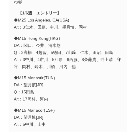
ね😍
【1/6週 エントリー】
◆M25 Los Angeles, CA(USA)
Alt：3仁木、田島、中川、望月慎、岡村
◆M15 Hong Kong(HKG)
DA：関口、今井、清水悠
Q：3高橋、4越智、5徳田、7山﨑、仁木、田沼、田島
Alt：3中川、4市川、5江原、6西脇、8斉藤貴、井上晴、守
谷、岡村、鈴木、川橋、河内 他
◆M15 Monastir(TUN)
DA：望月慎[JR]
Q：15田島
Alt：17岡村、河内
◆M15 Manacor(ESP)
DA：望月慎[JR]
Alt：5中川、山中