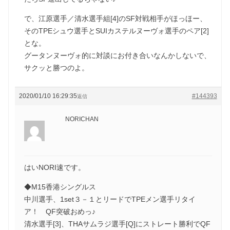
で、江原選手／清水選手組[4]のSF対戦相手がほっほー、
そのTPEシュウ選手とSUIカステルヌーヴォ選手のペア[2]
とな。
グータンヌーヴォ的に対談にお付き合いなんかしないで、
サクッと勝つのよ。
2020/01/10 16:29:35
#144393
返信
NORICHAN
はいNORI速です。
◆M15香港シングルス
中川選手、1set３－１とリードでTPEメン選手リタイ
ア！ QF突破おめっ♪
清水選手[3]、THAサムラジ選手[Q]にストレート勝利でQF