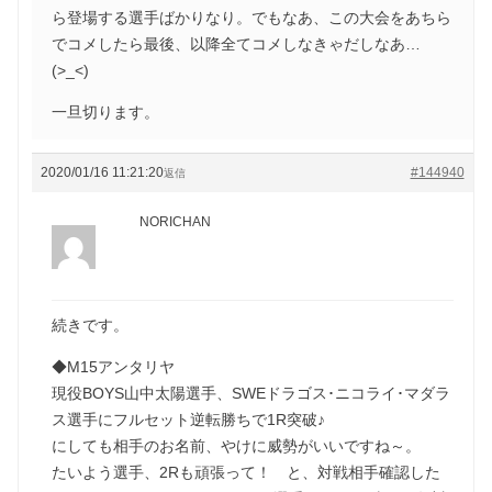
ら登場する選手ばかりなり。でもなあ、この大会をあちら
でコメしたら最後、以降全てコメしなきゃだしなあ…
(>_<)
一旦切ります。
2020/01/16 11:21:20
#144940
返信
NORICHAN
続きです。
◆M15アンタリヤ
現役BOYS山中太陽選手、SWEドラゴス･ニコライ･マダラ
ス選手にフルセット逆転勝ちで1R突破♪
にしても相手のお名前、やけに威勢がいいですね～。
たいよう選手、2Rも頑張って！ と、対戦相手確認した