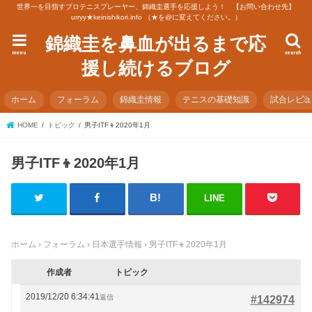
世界一を目指すプロテニスプレーヤー、錦織圭選手を応援しよう！ 【お問い合わせ先】
urryy★keinishikori.info （★を@に変えてください。）
錦織圭を鼻血が出るまで応
menu
search
援し続けるブログ
ホーム
フォーラム
錦織圭情報
テニスの基礎知識
試合レビ
HOME
トピック
男子ITF👦2020年1月
男子ITF👦2020年1月
LINE
ホーム
›
フォーラム
›
日本選手情報
›
男子ITF👦2020年1月
作成者
トピック
2019/12/20 6:34:41
返信
#142974