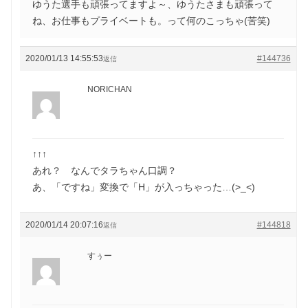
ゆうた選手も頑張ってますよ～、ゆうたさまも頑張って
ね、お仕事もプライベートも。って何のこっちゃ(苦笑)
2020/01/13 14:55:53
#144736
返信
NORICHAN
↑↑↑
あれ？ なんでタラちゃん口調？
あ、「ですね」変換で「H」が入っちゃった…(>_<)
2020/01/14 20:07:16
#144818
返信
すぅー