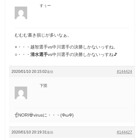
すぅー
むむむ書き損じが多いなぁ。
×・・・越智選手vs中川選手の決勝しかないっすね。
○・・・
清水選手
vs中川選手の決勝しかないっすね🎵
2020/01/10 20:15:02
#144424
返信
下団
☝NORI💀virusに・・・(ΦωΦ)
2020/01/10 20:19:31
#144427
返信