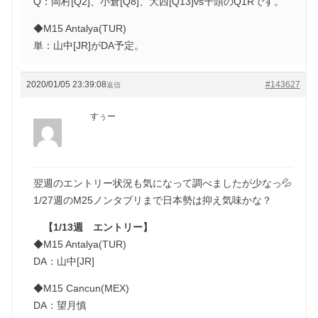
Q：岡村[Q2]、小倉[Q8]、大西[Q13]vs千頭のQ1Rです。
◆M15 Antalya(TUR)
単：山中[JR]がDA予定。
2020/01/05 23:39:08
#143627
返信
すぅー
翌週のエントリー状況も気になって調べましたが少なっ💦
1/27週のM25ノンタブリまで日本勢は抑え気味かな？
【1/13週 エントリー】
◆M15 Antalya(TUR)
DA：山中[JR]
◆M15 Cancun(MEX)
DA：望月慎