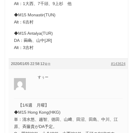
Alt：1大西、7千頭、9上杉 他
◆M15 Monastir(TUN)
Alt：6吉村
◆M15 Antalya(TUR)
DA：
田島
、山中[JR]
Alt：3吉村
2020/01/05 22:58:12
#143624
返信
すぅー
【1/6週 月曜】
◆M15 Hong Kong(HKG)
単：清水悠、越智、徳田、山﨑、田沼、田島、中川、江
原、斉藤貴がDA予定。