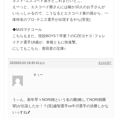
ネスト･エスコベド選手とこれまたいとこ。
えーっと、エスコベド爺さんには確か10人のお子さんが
いらっしゃるので、こうなるとエスコベド家の孫から、一
体何名のプロ･テニス選手が出現するやら(苦笑)
◆M15マナコール
こちらもまた、現役BOYS？卒業？のCZEヨナス･フォレ
イテク選手18歳が、単複ともに快進撃。
にしてもこちら、青田君の宝庫♪
2020/01/10 16:45:41
#144397
返信
すぅー
う～ん、新年早々NORI雑という名の菌(略してNORI雑菌
👿)が伝染したか！？(笑)越智選手vs中川選手の決勝しかな
いっすね🎵