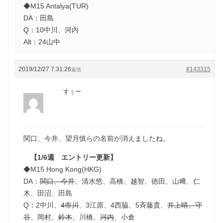
◆M15 Antalya(TUR)
DA：田島
Q：10中川、河内
Alt：24山中
2019/12/27 7:31:26
#143315
返信
すぅー
関口、今井、望月慎らの名前が消えましたね。
【1/6週 エントリー更新】
◆M15 Hong Kong(HKG)
DA：
関口、今井
、清水悠、高橋、越智、徳田、山﨑、仁
木、田沼、田島
Q：2中川、
4市川
、3江原、4西脇、5斉藤貴、
井上晴、守
谷
、岡村、
鈴木
、川橋、
河内
、小倉