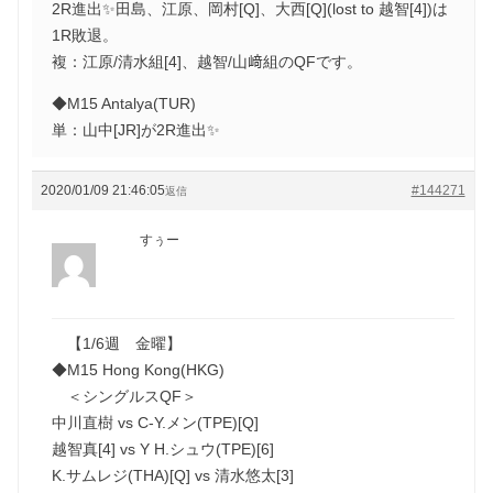
2R進出✨田島、江原、岡村[Q]、大西[Q](lost to 越智[4])は
1R敗退。
複：江原/清水組[4]、越智/山﨑組のQFです。
◆M15 Antalya(TUR)
単：山中[JR]が2R進出✨
2020/01/09 21:46:05
#144271
返信
すぅー
【1/6週 金曜】
◆M15 Hong Kong(HKG)
＜シングルスQF＞
中川直樹 vs C-Y.メン(TPE)[Q]
越智真[4] vs Y H.シュウ(TPE)[6]
K.サムレジ(THA)[Q] vs 清水悠太[3]