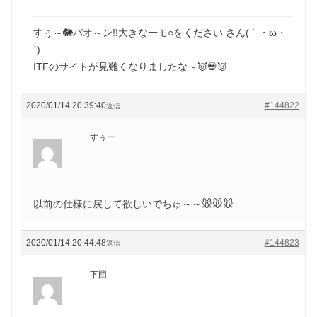
すぅ～🐘パオ～ン!!大きな一モ○をください さん(｀・ω・
´)ゞ
ITFのサイトが見難くなりましたな～👿💀👿
2020/01/14 20:39:40
#144822
返信
すぅー
以前の仕様に戻して欲しいでちゅ～～🐭🐭🐭
2020/01/14 20:44:48
#144823
返信
下団