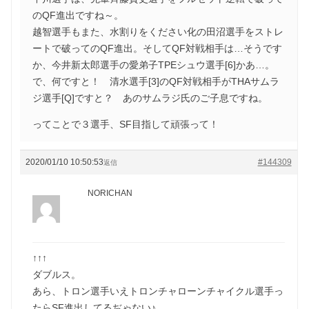
のQF進出ですね～。
越智選手もまた、水割りをください化の田沼選手をストレ
ートで破ってのQF進出。そしてQF対戦相手は…そうです
か、今井新太郎選手の愛弟子TPEシュウ選手[6]かあ…。
で、何ですと！ 清水選手[3]のQF対戦相手がTHAサムラ
ジ選手[Q]ですと？ あのサムラジ氏のご子息ですね。
ってことで３選手、SF目指して頑張って！
2020/01/10 10:50:53
#144309
返信
NORICHAN
↑↑↑
ダブルス。
あら、トロン選手いえトロンチャローンチャイクル選手っ
たらSF進出してるぢゃない♪