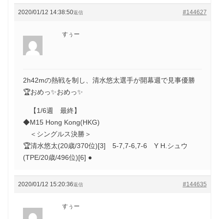
2020/01/12 14:38:50
#144627
返信
すぅー
2h42mの熱戦を制し、清水悠太選手が開幕週で見事優勝
🏆おめっ✨おめっ✨
【1/6週 最終】
◆M15 Hong Kong(HKG)
＜シングルス決勝＞
🏆清水悠太(20歳/370位)[3] 5-7,7-6,7-6 Y H.シュウ
(TPE/20歳/496位)[6] ●
2020/01/12 15:20:36
#144635
返信
すぅー