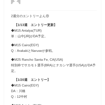
2週分のエントリーよん😍
【1/13週 エントリー更新】
◆M15 Antalya(TUR)
単：山中[JR]がDA予定。
◆M15 Cairo(EGY)
Q：ArakakiとNaruseが参戦。
◆M25 Rancho Santa Fe, CA(USA)
特別枠でサカモト選手(BRA)とナカシマ選手(USA)がDA予
定。
【1/20週 エントリー】
◆M15 Cairo(EGY)
DA：川橋
Q：12中村