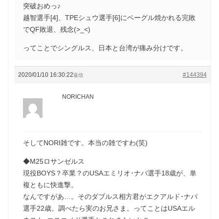
突破おめっ♪
越智選手[4]、TPEシュウ選手[6]にベーグル焼かれる完敗
でQF敗退、残念(>_<)
ってことでシングルス、日本と台湾が痛み分けです。
2020/01/10 16:30:22
#144394
返信
NORICHAN
そしてNORI雑です。本当の雑ですわ(笑)
◆M25ロサンゼルス
現役BOYS？卒業？のUSAエミリオ･ナバ選手18歳が、単
複ともに快進撃。
なんですがあ…。そのダブルス相方君がエクアルド･ナバ
選手22歳。調べたら実のお兄さま。ってことはUSAエル