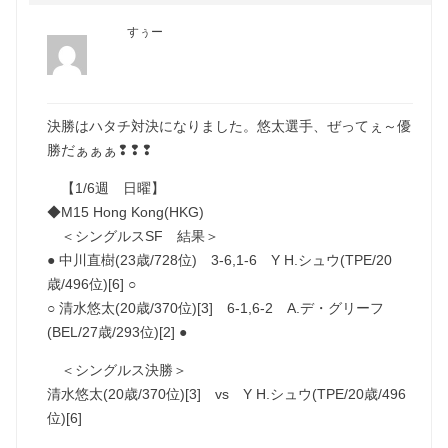
すぅー
決勝はハタチ対決になりました。悠太選手、ぜってぇ～優
勝だぁぁぁ❢❢❢
【1/6週 日曜】
◆M15 Hong Kong(HKG)
＜シングルスSF 結果＞
● 中川直樹(23歳/728位) 3-6,1-6 Y H.シュウ(TPE/20
歳/496位)[6] ○
○ 清水悠太(20歳/370位)[3] 6-1,6-2 A.デ・グリーフ
(BEL/27歳/293位)[2] ●
＜シングルス決勝＞
清水悠太(20歳/370位)[3] vs Y H.シュウ(TPE/20歳/496
位)[6]