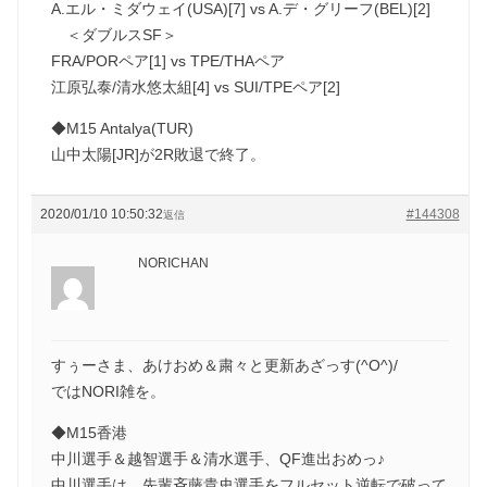
A.エル・ミダウェイ(USA)[7] vs A.デ・グリーフ(BEL)[2]
＜ダブルスSF＞
FRA/PORペア[1] vs TPE/THAペア
江原弘泰/清水悠太組[4] vs SUI/TPEペア[2]
◆M15 Antalya(TUR)
山中太陽[JR]が2R敗退で終了。
2020/01/10 10:50:32
#144308
返信
NORICHAN
すぅーさま、あけおめ＆粛々と更新あざっす(^O^)/
ではNORI雑を。
◆M15香港
中川選手＆越智選手＆清水選手、QF進出おめっ♪
中川選手は、先輩斉藤貴史選手をフルセット逆転で破って