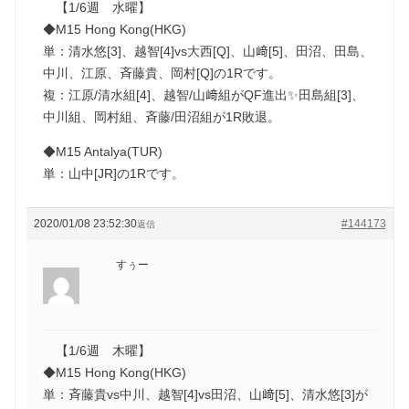
【1/6週 水曜】
◆M15 Hong Kong(HKG)
単：清水悠[3]、越智[4]vs大西[Q]、山﨑[5]、田沼、田島、
中川、江原、斉藤貴、岡村[Q]の1Rです。
複：江原/清水組[4]、越智/山﨑組がQF進出✨田島組[3]、
中川組、岡村組、斉藤/田沼組が1R敗退。
◆M15 Antalya(TUR)
単：山中[JR]の1Rです。
2020/01/08 23:52:30
#144173
返信
すぅー
【1/6週 木曜】
◆M15 Hong Kong(HKG)
単：斉藤貴vs中川、越智[4]vs田沼、山﨑[5]、清水悠[3]が