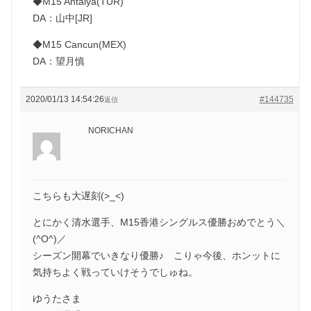
◆M15 Antalya(TUR)
DA：山中[JR]
◆M15 Cancun(MEX)
DA：望月慎
2020/01/13 14:54:26
#144735
返信
NORICHAN
こちらも大遅刻(>_<)
とにかく清水選手、M15香港シングルス優勝おめでとう＼
(^O^)／
シーズン開幕でいきなり優勝♪ こりゃ今後、ホンットに
気持ちよく戦っていけそうでしゅね。
ゆうたさま