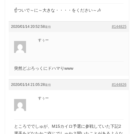
☝ついで～に～大きな・・・・をください～🎶
2020/01/14 20:52:58
#144825
返信
すぅー
突然どぶろっくにドハマりwww
2020/01/14 21:05:28
#144826
返信
すぅー
ところででしゅが、M15カイロ予選に参戦していた下記2
選手をどなたかご存じでしゅか？聞いたことがあるような