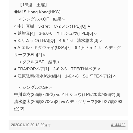
【1/6週 土曜】
◆M15 Hong Kong(HKG)
＜シングルスQF 結果＞
○ 中川直樹 3-1ret C-Y.メン(TPE)[Q] ●
● 越智真[4] 3-6,0-6 Y H.シュウ(TPE)[6] ○
● K.サムラジ(THA)[Q] 4-6,4-6 清水悠太[3] ○
● A.エル・ミダウェイ(USA)[7] 6-1,6-7,ret1-4 A.デ・グ
リーフ(BEL)[2] ○
＜ダブルスSF 結果＞
● FRA/PORペア[1] 2-6,2-6 TPE/THAペア ○
● 江原弘泰/清水悠太組[4] 1-6,4-6 SUI/TPEペア[2] ○
＜シングルスSF＞
中川直樹(23歳/728位) vs Y H.シュウ(TPE/20歳/496位)[6]
清水悠太(20歳/370位)[3] vs A.デ・グリーフ(BEL/27歳/293
位)[2]
2020/01/10 20:13:29
#144423
返信