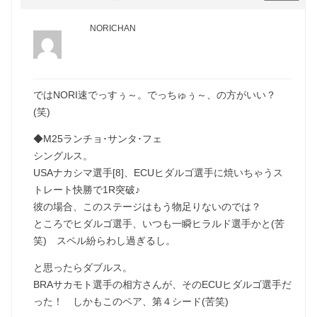
NORICHAN
ではNORI速でっすぅ～。でっちゅぅ～、の方がいい？
(笑)
◆M25ランチョ･サンタ･フェ
シングルス。
USAナカシマ選手[8]、ECUヒダルゴ選手に焼いちゃうス
トレート快勝で1R突破♪
彼の場合、このステージはもう物足りないのでは？
ところでヒダルゴ選手、いつも一瞬ヒラルド選手かと(苦
笑) スペル紛らわし過ぎるし。
と思ったらダブルス。
BRAサカモト選手の相方さんが、そのECUヒダルゴ選手だ
った！ しかもこのペア、第４シード(苦笑)