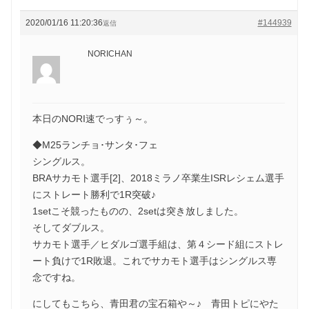
2020/01/16 11:20:36
#144939
返信
NORICHAN
本日のNORI速でっすぅ～。
◆M25ランチョ･サンタ･フェ
シングルス。
BRAサカモト選手[2]、2018ミラノ卒業生ISRレシェム選手
にストレート勝利で1R突破♪
1setこそ競ったものの、2setは突き放しました。
そしてダブルス。
サカモト選手／ヒダルゴ選手組は、第４シード組にストレ
ート負けで1R敗退。これでサカモト選手はシングルス専
念ですね。
にしてもこちら、青田君の宝石箱や～♪ 青田トピにやた