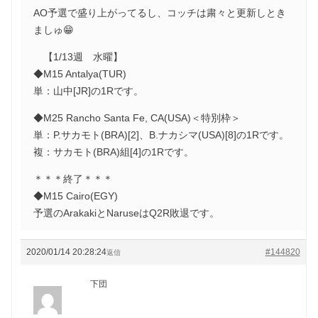
AO予選で盛り上がってるし、コッチは粛々と更新しとき
ましゅ😁
【1/13週 水曜】
◆M15 Antalya(TUR)
単：山中[JR]の1Rです。
◆M25 Rancho Santa Fe, CA(USA)＜特別枠＞
単：P.サカモト(BRA)[2]、B.ナカシマ(USA)[8]の1Rです。
複：サカモト(BRA)組[4]の1Rです。
＊＊＊終了＊＊＊
◆M15 Cairo(EGY)
予選のArakakiとNaruseはQ2R敗退です。
2020/01/14 20:28:24
#144820
返信
下団