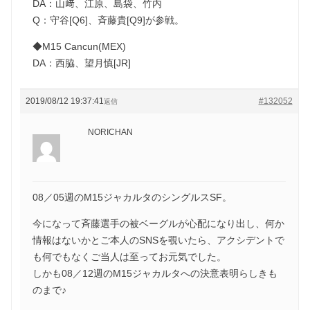
DA：山﨑、江原、島袋、竹内
Q：守谷[Q6]、斉藤貴[Q9]が参戦。
◆M15 Cancun(MEX)
DA：西脇、望月慎[JR]
2019/08/12 19:37:41
#132052
返信
NORICHAN
08／05週のM15ジャカルタのシングルスSF。
今になって斉藤選手の被ベーグルが心配になり出し、何か
情報はないかとご本人のSNSを覗いたら、アクシデントで
も何でもなくご当人は至ってお元気でした。
しかも08／12週のM15ジャカルタへの決意表明らしきも
のまで♪