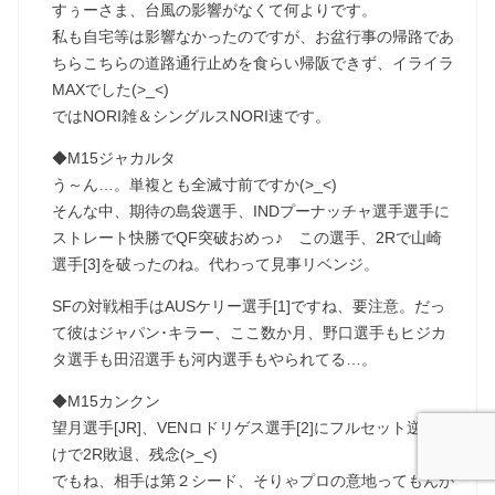
すぅーさま、台風の影響がなくて何よりです。
私も自宅等は影響なかったのですが、お盆行事の帰路であ
ちらこちらの道路通行止めを食らい帰阪できず、イライラ
MAXでした(>_<)
ではNORI雑＆シングルスNORI速です。
◆M15ジャカルタ
う～ん…。単複とも全滅寸前ですか(>_<)
そんな中、期待の島袋選手、INDプーナッチャ選手選手に
ストレート快勝でQF突破おめっ♪ この選手、2Rで山崎
選手[3]を破ったのね。代わって見事リベンジ。
SFの対戦相手はAUSケリー選手[1]ですね、要注意。だっ
て彼はジャパン･キラー、ここ数か月、野口選手もヒジカ
タ選手も田沼選手も河内選手もやられてる…。
◆M15カンクン
望月選手[JR]、VENロドリゲス選手[2]にフルセット逆転負
けで2R敗退、残念(>_<)
でもね、相手は第２シード、そりゃプロの意地ってもんが