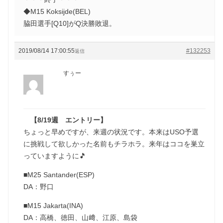
◆M15 Koksijde(BEL)
脇田選手[Q10]がQ決勝敗退。
2019/08/14 17:00:55
#132253
返信
すぅー
【8/19週 エントリー】
ちょっと早めですが、来週の状況です。本来はUSO予選
に挑戦して欲しかった名前もチラホラ。来年はココを巣立
っていますように🎵
■M25 Santander(ESP)
DA：野口
■M15 Jakarta(INA)
DA：高橋、徳田、山﨑、江原、島袋