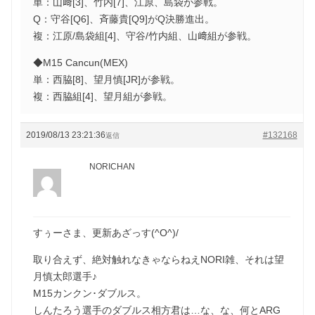
単：山﨑[3]、竹内[7]、江原、島袋が参戦。
Q：守谷[Q6]、斉藤貴[Q9]がQ決勝進出。
複：江原/島袋組[4]、守谷/竹内組、山﨑組が参戦。
◆M15 Cancun(MEX)
単：西脇[8]、望月慎[JR]が参戦。
複：西脇組[4]、望月組が参戦。
2019/08/13 23:21:36
#132168
返信
NORICHAN
すぅーさま、更新あざっす(^O^)/
取り合えず、絶対触れなきゃならねえNORI雑、それは望
月慎太郎選手♪
M15カンクン･ダブルス。
しんたろう選手のダブルス相方君は…な、な、何とARG