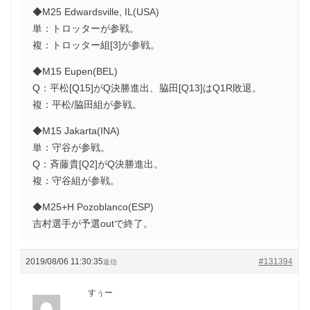
◆M25 Edwardsville, IL(USA)
単：トロッターが参戦。
複：トロッター組[3]が参戦。
◆M15 Eupen(BEL)
Q：平松[Q15]がQ決勝進出、脇田[Q13]はQ1R敗退。
複：平松/脇田組が参戦。
◆M15 Jakarta(INA)
単：守谷が参戦。
Q：斉藤貴[Q2]がQ決勝進出。
複：守谷組が参戦。
◆M25+H Pozoblanco(ESP)
吉村選手が予選outで終了。
2019/08/06 11:30:35
#131394
返信
すぅー