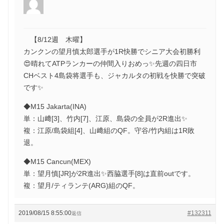
【8/12週 木曜】
カンクンの望月慎太郎選手が1R快勝でシニア大会初勝利
😍晴れてATPランカーの仲間入りおめっ✨先週の四日市
CHベスト4島袋将選手も、ジャカルタの初戦を快勝で突破
です✨
◆M15 Jakarta(INA)
単：山﨑[3]、竹内[7]、江原、島袋の全員が2R進出✨
複：江原/島袋組[4]、山﨑組のQF。守谷/竹内組は1R敗
退。
◆M15 Cancun(MEX)
単：望月慎[JR]が2R進出✨西脇選手[8]は直前outです。
複：望月/ティランテ(ARG)組のQF。
2019/08/15 8:55:00
#132311
返信