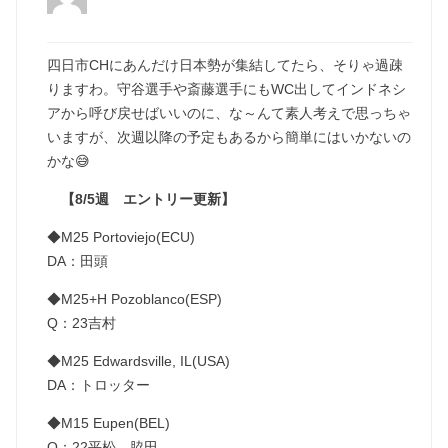
四日市CHにあんだけ日本勢が集結してたら、そりゃ過疎
りますわ。守谷選手や斎藤選手にもWC出してインドネシ
アから呼び戻せばいいのに、な～んて素人考えで思っちゃ
いますが、次週以降の予定もあるから簡単にはいかないの
かな😅
【8/5週 エントリー更新】
◆M25 Portoviejo(ECU)
DA：田頭
◆M25+H Pozoblanco(ESP)
Q：23吉村
◆M25 Edwardsville, IL(USA)
DA：トロッター
◆M15 Eupen(BEL)
Q：22平松、脇田