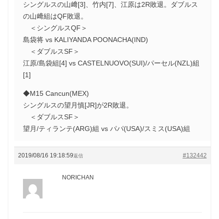
シングルスの山﨑[3]、竹内[7]、江原は2R敗退。ダブルス
の山﨑組はQF敗退。
＜シングルスQF＞
島袋将 vs KALIYANDA POONACHA(IND)
＜ダブルスSF＞
江原/島袋組[4] vs CASTELNUOVO(SUI)/パーセル(NZL)組
[1]
◆M15 Cancun(MEX)
シングルスの望月慎[JR]が2R敗退。
＜ダブルスSF＞
望月/ティランテ(ARG)組 vs パパ(USA)/スミス(USA)組
2019/08/16 19:18:59
#132442
返信
NORICHAN