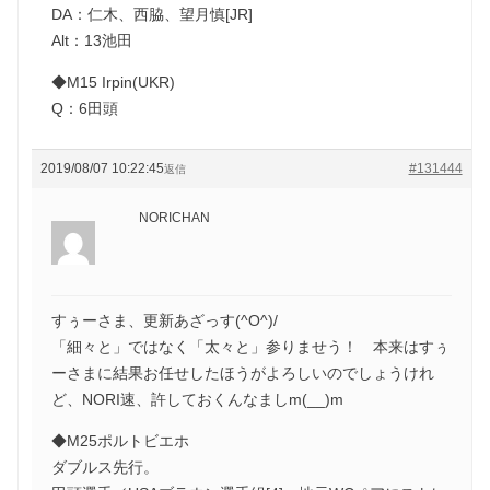
DA：仁木、西脇、望月慎[JR]
Alt：13池田
◆M15 Irpin(UKR)
Q：6田頭
2019/08/07 10:22:45
#131444
返信
NORICHAN
すぅーさま、更新あざっす(^O^)/
「細々と」ではなく「太々と」参りませう！ 本来はすぅ
ーさまに結果お任せしたほうがよろしいのでしょうけれ
ど、NORI速、許しておくんなましm(__)m
◆M25ポルトビエホ
ダブルス先行。