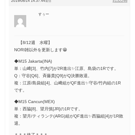
2019/08/14 14:37:44
#132246
返信
すぅー
【8/12週 水曜】
NORI雑以外を更新します😁
◆M15 Jakarta(INA)
単：山﨑[3]、竹内[7]が2R進出✨江原、島袋の1Rです。
Q：守谷[Q6]、斉藤貴[Q9]がQ決勝敗退。
複：江原/島袋組[4]、山﨑組がQF進出✨守谷/竹内組の1R
です。
◆M15 Cancun(MEX)
単：西脇[8]、望月慎[JR]の1Rです。
複：望月/ティランテ(ARG)組がQF進出✨西脇組[4]が1R敗
退。
＊＊＊終了＊＊＊