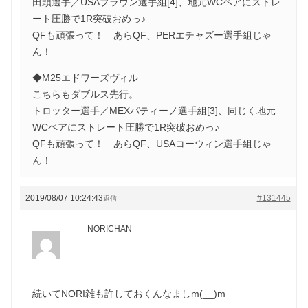
田頭選手／USAブラウン選手組[4]、地元WCペアにストレ
ート圧勝で1R突破おめっ♪
QFも頑張って！ あらQF、PERエチャズー選手組じゃ
ん！
◆M25エドワーズヴィル
こちらもダブルス先行。
トロッター選手／MEXパティーノ選手組[3]、同じく地元
WCペアにストレート圧勝で1R突破おめっ♪
QFも頑張って！ あらQF、USAコーウィン選手組じゃ
ん！
2019/08/07 10:24:43
#131445
返信
NORICHAN
続いてNORI雑も許しておくんなましm(__)m