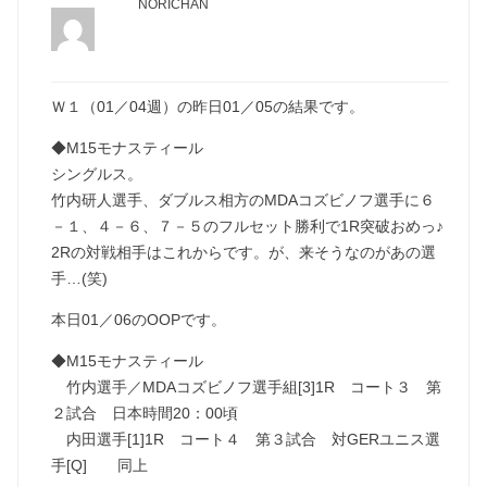
NORICHAN
Ｗ１（01／04週）の昨日01／05の結果です。
◆M15モナスティール
シングルス。
竹内研人選手、ダブルス相方のMDAコズビノフ選手に６
－１、４－６、７－５のフルセット勝利で1R突破おめっ♪
2Rの対戦相手はこれからです。が、来そうなのがあの選
手…(笑)
本日01／06のOOPです。
◆M15モナスティール
竹内選手／MDAコズビノフ選手組[3]1R コート３ 第
２試合 日本時間20：00頃
内田選手[1]1R コート４ 第３試合 対GERユニス選
手[Q] 同上