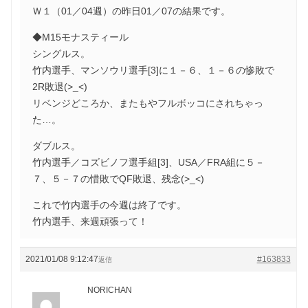
Ｗ１（01／04週）の昨日01／07の結果です。
◆M15モナスティール
シングルス。
竹内選手、マンソウリ選手[3]に１－６、１－６の惨敗で
2R敗退(>_<)
リベンジどころか、またもやフルボッコにされちゃっ
た…。
ダブルス。
竹内選手／コズビノフ選手組[3]、USA／FRA組に５－
７、５－７の惜敗でQF敗退、残念(>_<)
これで竹内選手の今週は終了です。
竹内選手、来週頑張って！
2021/01/08 9:12:47
#163833
返信
NORICHAN