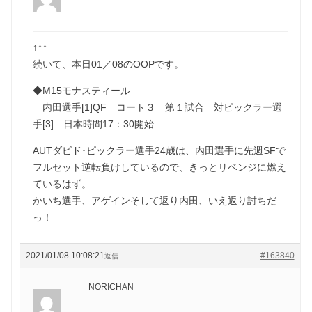
↑↑↑
続いて、本日01／08のOOPです。
◆M15モナスティール
内田選手[1]QF コート３ 第１試合 対ピックラー選
手[3] 日本時間17：30開始
AUTダビド･ピックラー選手24歳は、内田選手に先週SFで
フルセット逆転負けしているので、きっとリベンジに燃え
ているはず。
かいち選手、アゲインそして返り内田、いえ返り討ちだ
っ！
2021/01/08 10:08:21
#163840
返信
NORICHAN