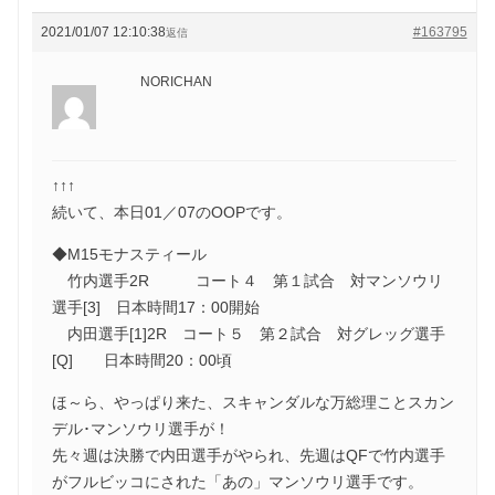
2021/01/07 12:10:38
#163795
返信
NORICHAN
↑↑↑
続いて、本日01／07のOOPです。
◆M15モナスティール
竹内選手2R コート４ 第１試合 対マンソウリ
選手[3] 日本時間17：00開始
内田選手[1]2R コート５ 第２試合 対グレッグ選手
[Q] 日本時間20：00頃
ほ～ら、やっぱり来た、スキャンダルな万総理ことスカン
デル･マンソウリ選手が！
先々週は決勝で内田選手がやられ、先週はQFで竹内選手
がフルビッコにされた「あの」マンソウリ選手です。