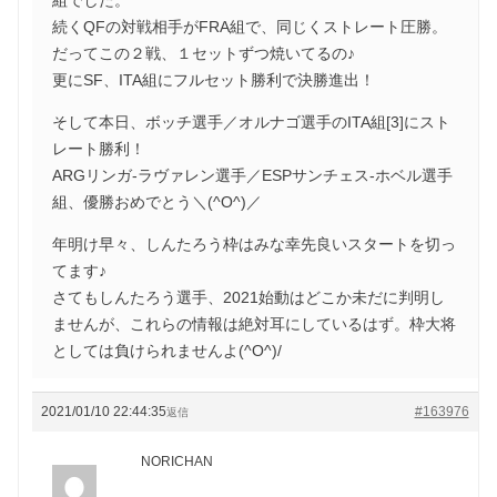
続くQFの対戦相手がFRA組で、同じくストレート圧勝。
だってこの２戦、１セットずつ焼いてるの♪
更にSF、ITA組にフルセット勝利で決勝進出！
そして本日、ボッチ選手／オルナゴ選手のITA組[3]にスト
レート勝利！
ARGリンガ-ラヴァレン選手／ESPサンチェス-ホベル選手
組、優勝おめでとう＼(^O^)／
年明け早々、しんたろう枠はみな幸先良いスタートを切っ
てます♪
さてもしんたろう選手、2021始動はどこか未だに判明し
ませんが、これらの情報は絶対耳にしているはず。枠大将
としては負けられませんよ(^O^)/
2021/01/10 22:44:35
#163976
返信
NORICHAN