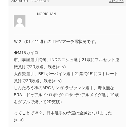
2021/01/11 22:48:00
#164056
返信
NORICHAN
Ｗ２（01／11週）のITFツアー予選状況です。
◆M15カイロ
市川泰誠選手[Q9]、INDスニシュ選手21歳にフルセット逆
転負けで2R敗退、残念(>_<)
大西賢選手、BELボーパイン選手21歳[Q15]にストレート
負けで2R敗退、残念(>_<)
しんたろう枠のARGリンガ-ラヴァレン選手、寿限無な
BRAエドゥアルド･ロボ･ダ･ロサ･デ･アルメイダ選手19歳
をダブルで焼いて2R突破♪
ってことでＷ２、日本選手の予選は全滅となりました
(>_<)