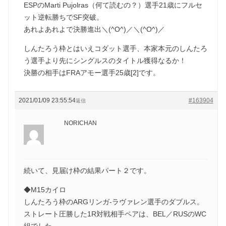
ESPのMarti Pujolras（何て読むの？）選手21歳にフルセ
ット逆転勝ちでSF突破。
あれよあれよで決勝進出＼(^O^)／＼(^O^)／
しんたろう枠とはいえコダット選手、本家本元のしんたろ
う選手より先にシングルスのタイトル獲得なるか！
決勝の相手はFRAアモー選手25歳[2]です。
2021/01/09 23:55:54
#163904
返信
NORICHAN
続いて、見届け枠の結果パート２です。
◆M15カイロ
しんたろう枠のARGリンガ-ラヴァレン選手のダブルス。
ストレート圧勝した1R対戦相手ペアは、BEL／RUSのWC
組でした。