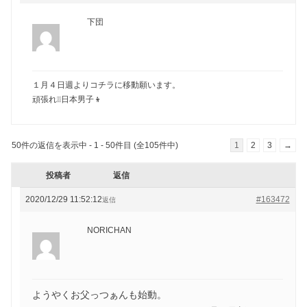
下団
１月４日週よりコチラに移動願います。
頑張れ❕❕日本男子👦
50件の返信を表示中 - 1 - 50件目 (全105件中)
1
2
3
→
投稿者
返信
2020/12/29 11:52:12
#163472
返信
NORICHAN
ようやくお父っつぁんも始動。