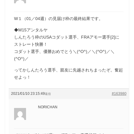
W１（01／04週）の見届け枠の最終結果です。
◆M15アンタルヤ
しんたろう枠のUSAコダット選手、FRAアモー選手[2]に
ストレート快勝！
コダット選手、優勝おめでとう＼(^O^)／＼(^O^)／＼
(^O^)／
ってかしんたろう選手、親友に先越されちまったぞ。奮起
せよっ！
2021/01/10 23:15:49
#163980
返信
NORICHAN