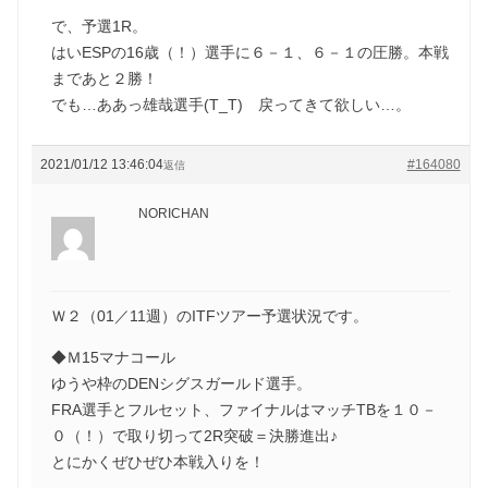
で、予選1R。
はいESPの16歳（！）選手に６－１、６－１の圧勝。本戦
まであと２勝！
でも…ああっ雄哉選手(T_T) 戻ってきて欲しい…。
2021/01/12 13:46:04
#164080
返信
NORICHAN
Ｗ２（01／11週）のITFツアー予選状況です。
◆Ｍ15マナコール
ゆうや枠のDENシグスガールド選手。
FRA選手とフルセット、ファイナルはマッチTBを１０－
０（！）で取り切って2R突破＝決勝進出♪
とにかくぜひぜひ本戦入りを！