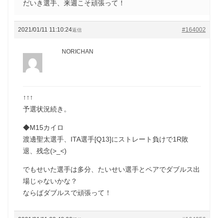
だいき選手、来週こそ頑張って！
2021/01/11 11:10:24
#164002
返信
NORICHAN
↑↑↑
予選状況続き。
◆M15カイロ
渡邊聖太選手、ITA選手[Q13]にストレート負けで1R敗
退、残念(>_<)
でもせいた選手は多分、たいせい選手とペアでダブルス出
場じゃないかな？
ならばダブルスで頑張って！