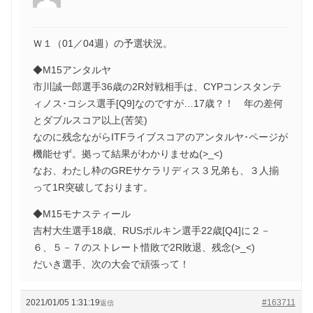
Ｗ１（01／04週）の予選状況。
◆M15アンタルヤ
市川誠一郎選手36歳の2R対戦相手は、CYPコンスタンテ
ィノス･コシス選手[Q9]なのですが…17歳？！ 年の差何
とダブルスコア以上(苦笑)
なのに残念ながらITFライブスコアのアンタルヤ･ページが
機能せず。拠って結果がわかりませぬ(>_<)
なお、わたし枠のGREサケラリディス３兄弟も、３人揃
って1R突破しております。
◆M15モナスティール
吉村大生選手18歳、RUSポルキン選手22歳[Q4]に２－
６、５－７のストレート惜敗で2R敗退、残念(>_<)
だいき選手、次の大会で頑張って！
2021/01/05 1:31:19
#163711
返信