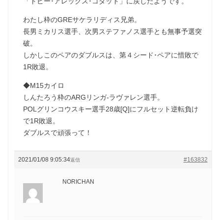
「トビー･アレックス･コダット」に戻したようです。
わたし枠のGREサケラリディス兄弟。
長男ミカリス選手、次男ステファノス選手とも無事予選突
破。
しかしこのペアのダブルスは、第４シード･ペアに惜敗で
1R敗退。
◆M15カイロ
しんたろう枠のARGリンガ-ラヴァレン選手。
POLグリンコウスキー選手28歳[Q]にフルセット逆転負け
で1R敗退。
ダブルスで頑張って！
2021/01/08 9:05:34
#163832
返信
NORICHAN