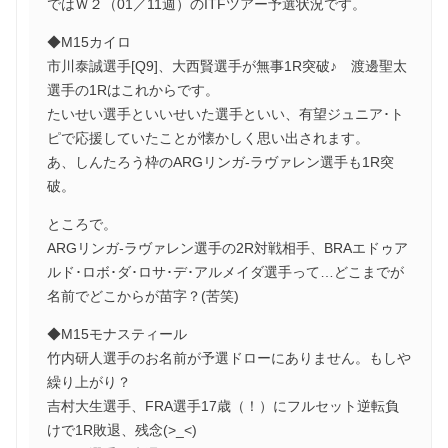
ではＷ２（01／11週）のITFツアー予選状況です。
◆M15カイロ
市川泰誠選手[Q9]、大西賢選手が無事1R突破♪ 渡邊聖太
選手の1Rはこれからです。
たいせい選手といいせいた選手といい、有望ジュニア･ト
ピで応援していたことが懐かしく思い出されます。
あ、しんたろう枠のARGリンガ-ラヴァレン選手も1R突
破。
ところで。
ARGリンガ-ラヴァレン選手の2R対戦相手、BRAエドゥア
ルド･ロボ･ダ･ロサ･デ･アルメイダ選手って…どこまでが
名前でどこからが苗字？(苦笑)
◆M15モナスティール
竹内研人選手のお名前が予選ドローにありません。もしや
繰り上がり？
吉村大生選手、FRA選手17歳（！）にフルセット逆転負
けで1R敗退、残念(>_<)