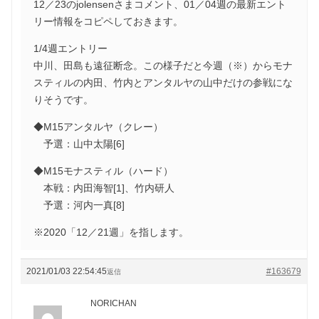
12／23のjolensenさまコメント、01／04週の最新エント
リー情報をコピペしておきます。
1/4週エントリー
中川、田島も遠征断念。この様子だと今週（※）からモナ
スティルの内田、竹内とアンタルヤの山中だけの参戦にな
りそうです。
◆M15アンタルヤ（クレー）
予選：山中太陽[6]
◆M15モナスティル（ハード）
本戦：内田海智[1]、竹内研人
予選：河内一真[8]
※2020「12／21週」を指します。
2021/01/03 22:54:45
#163679
返信
NORICHAN