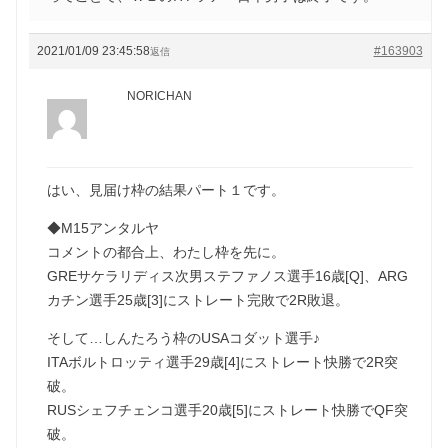
2021/01/09 23:45:58
#163903
返信
NORICHAN
はい、見届け枠の結果パート１です。
◆M15アンタルヤ
コメントの都合上、わたし枠を先に。
GREサケラリディス次男ステファノス選手16歳[Q]、ARG
カチン選手25歳[3]にストレート完敗で2R敗退。
そして…しんたろう枠のUSAコダット選手♪
ITAボルトロッティ選手29歳[4]にストレート快勝で2R突
破。
RUSシェフチェンコ選手20歳[5]にストレート快勝でQF突
破。