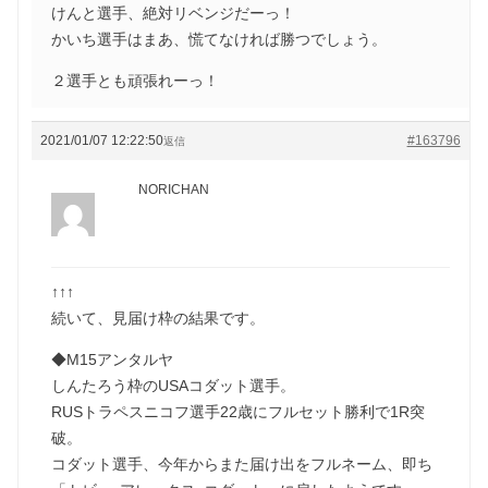
けんと選手、絶対リベンジだーっ！
かいち選手はまあ、慌てなければ勝つでしょう。
２選手とも頑張れーっ！
2021/01/07 12:22:50
#163796
返信
NORICHAN
↑↑↑
続いて、見届け枠の結果です。
◆M15アンタルヤ
しんたろう枠のUSAコダット選手。
RUSトラペスニコフ選手22歳にフルセット勝利で1R突
破。
コダット選手、今年からまた届け出をフルネーム、即ち