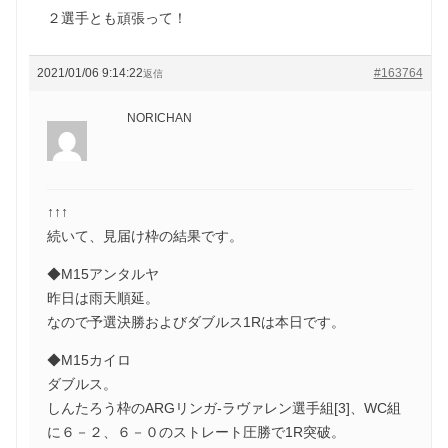
２選手とも頑張って！
2021/01/06 9:14:22
#163764
返信
NORICHAN
↑↑↑
続いて、見届け枠の結果です。
◆M15アンタルヤ
昨日は雨天順延。
なので予選決勝およびダブルス1Rは本日です。
◆M15カイロ
ダブルス。
しんたろう枠のARGリンガ-ラヴァレン選手組[3]、WC組
に６－２、６－０のストレート圧勝で1R突破。