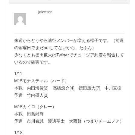
jolensen
来週からどうやら遠征メンバーが増える様子です。（前週
の金曜日でまだoutしてないから、たぶん）
少なくとも徳田廉大はTwitterでチュニジア到着を報告して
いるので確実です。
1/11-
M15モナスティル（ハード）
本戦 内田海智[2] 高橋悠介[4] 徳田廉大[7] 中川直樹
予選 竹内研人[2]
M15カイロ（クレー）
本戦 田島尚輝
予選 市川泰誠 渡邊聖太 大西賢（つまりチームノア）
1/18-