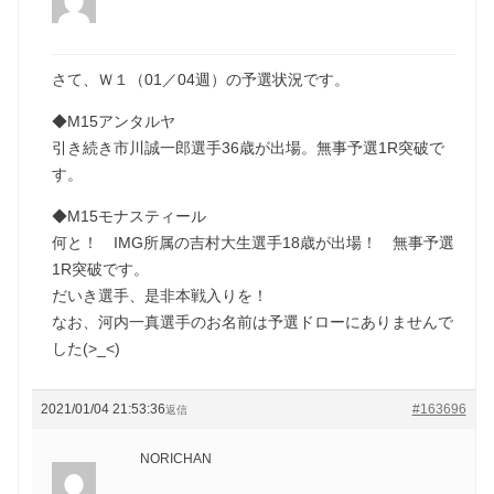
さて、Ｗ１（01／04週）の予選状況です。
◆M15アンタルヤ
引き続き市川誠一郎選手36歳が出場。無事予選1R突破で
す。
◆M15モナスティール
何と！ IMG所属の吉村大生選手18歳が出場！ 無事予選
1R突破です。
だいき選手、是非本戦入りを！
なお、河内一真選手のお名前は予選ドローにありませんで
した(>_<)
2021/01/04 21:53:36
#163696
返信
NORICHAN