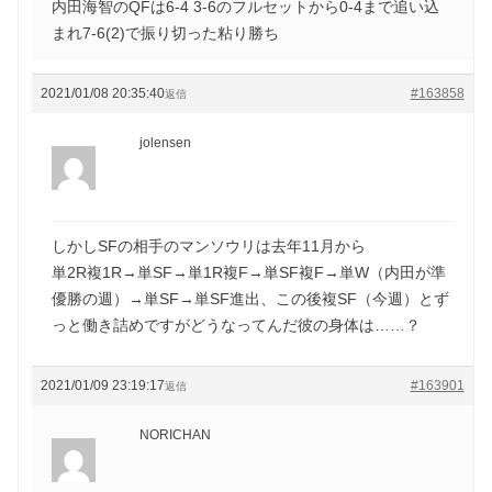
内田海智のQFは6-4 3-6のフルセットから0-4まで追い込
まれ7-6(2)で振り切った粘り勝ち
2021/01/08 20:35:40
#163858
返信
jolensen
しかしSFの相手のマンソウリは去年11月から
単2R複1R→単SF→単1R複F→単SF複F→単W（内田が準
優勝の週）→単SF→単SF進出、この後複SF（今週）とず
っと働き詰めですがどうなってんだ彼の身体は……？
2021/01/09 23:19:17
#163901
返信
NORICHAN