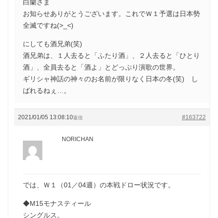
白蘭さま
お知らせありがとうございます。これでＷ１予選は日本勢
全滅ですね(>_<)
にしても酒兄弟(笑)
酒兄弟は、１人去ると「ふたり酒」、２人去ると「ひとり
酒」、全員去ると「酒よ」とどっぷり演歌の世界。
ギリシャ神話の神々のお名前が限りなく日本の冬(笑) し
ばれるねぇ…。
2021/01/05 13:08:10
#163722
返信
NORICHAN
では、Ｗ１（01／04週）の本戦ドロー状況です。
◆M15モナスティール
シングルス。