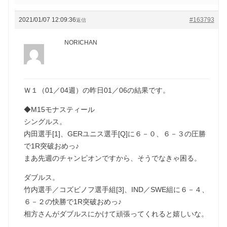
2021/01/07 12:09:36
#163793
返信
NORICHAN
Ｗ１（01／04週）の昨日01／06の結果です。
◆M15モナスティール
シングルス。
内田選手[1]、GERユニス選手[Q]に６－０、６－３の圧勝
で1R突破おめっ♪
まあ先週のチャンピオンですから、そうでなきゃ困る。
ダブルス。
竹内選手／コズビノフ選手組[3]、IND／SWE組に６－４、
６－２の快勝で1R突破おめっ♪
相方さんがダブルスにかけて頑張ってくれると嬉しいな。