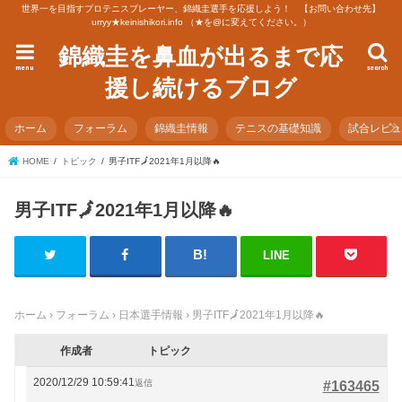
世界一を目指すプロテニスプレーヤー、錦織圭選手を応援しよう！ 【お問い合わせ先】
urryy★keinishikori.info （★を@に変えてください。）
錦織圭を鼻血が出るまで応
menu
search
援し続けるブログ
ホーム
フォーラム
錦織圭情報
テニスの基礎知識
試合レビ
HOME
トピック
男子ITF🗾2021年1月以降🔥
男子ITF🗾2021年1月以降🔥
LINE
ホーム
›
フォーラム
›
日本選手情報
›
男子ITF🗾2021年1月以降🔥
作成者
トピック
2020/12/29 10:59:41
返信
#163465