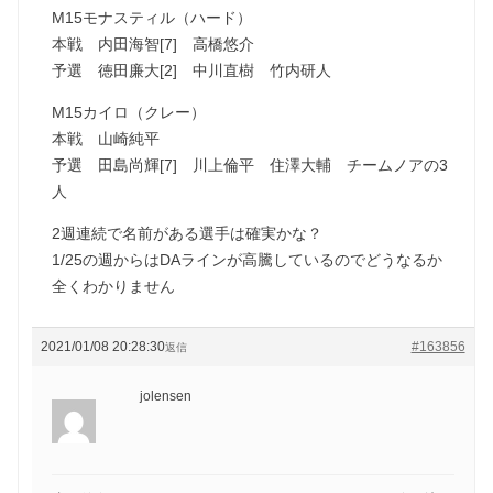
M15モナスティル（ハード）
本戦 内田海智[7] 高橋悠介
予選 徳田廉大[2] 中川直樹 竹内研人
M15カイロ（クレー）
本戦 山崎純平
予選 田島尚輝[7] 川上倫平 住澤大輔 チームノアの3
人
2週連続で名前がある選手は確実かな？
1/25の週からはDAラインが高騰しているのでどうなるか
全くわかりません
2021/01/08 20:28:30
#163856
返信
jolensen