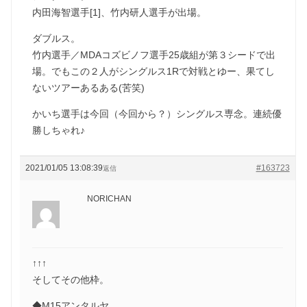
内田海智選手[1]、竹内研人選手が出場。
ダブルス。
竹内選手／MDAコズビノフ選手25歳組が第３シードで出
場。でもこの２人がシングルス1Rで対戦とゆー、果てし
ないツアーあるある(苦笑)
かいち選手は今回（今回から？）シングルス専念。連続優
勝しちゃれ♪
2021/01/05 13:08:39
#163723
返信
NORICHAN
↑↑↑
そしてその他枠。
◆M15アンタルヤ