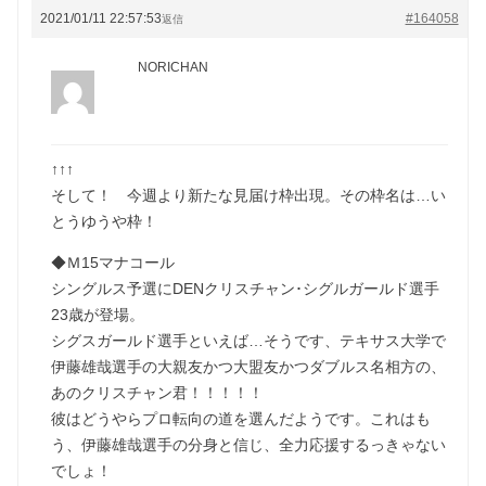
2021/01/11 22:57:53
#164058
返信
NORICHAN
↑↑↑
そして！ 今週より新たな見届け枠出現。その枠名は…い
とうゆうや枠！
◆Ｍ15マナコール
シングルス予選にDENクリスチャン･シグルガールド選手
23歳が登場。
シグスガールド選手といえば…そうです、テキサス大学で
伊藤雄哉選手の大親友かつ大盟友かつダブルス名相方の、
あのクリスチャン君！！！！！
彼はどうやらプロ転向の道を選んだようです。これはも
う、伊藤雄哉選手の分身と信じ、全力応援するっきゃない
でしょ！