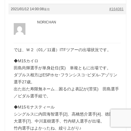
2021/01/12 14:00:08
#164081
返信
NORICHAN
では、Ｗ２（01／11週）ITFツアーの出場状況です。
◆M15カイロ
田島尚輝選手が単身赴任(笑) 単複ともに出場です。
ダブルス相方はESPホセ･フランシスコ･ビダル-アゾリン
選手27歳。
出た出た寿限無ネーム…困るのよ表記が(苦笑) 田島選手
／ビダル選手組で。
◆M15モナスティール
シングルスに内田海智選手[2]、高橋悠介選手[4]、徳田廉
大選手[7]、中川直樹選手、竹内研人選手が出場。
竹内選手はよかったね、繰り上がり♪