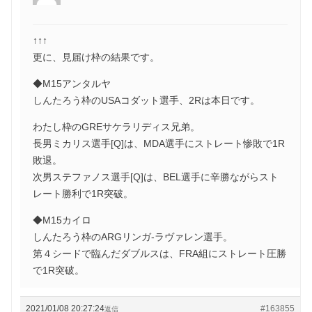
↑↑↑
更に、見届け枠の結果です。
◆M15アンタルヤ
しんたろう枠のUSAコダット選手、2Rは本日です。
わたし枠のGREサケラリディス兄弟。
長男ミカリス選手[Q]は、MDA選手にストレート惨敗で1R
敗退。
次男ステファノス選手[Q]は、BEL選手に辛勝ながらスト
レート勝利で1R突破。
◆M15カイロ
しんたろう枠のARGリンガ-ラヴァレン選手。
第４シードで臨んだダブルスは、FRA組にストレート圧勝
で1R突破。
2021/01/08 20:27:24
#163855
返信