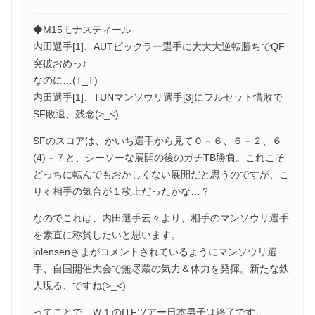
◆M15モナスティール
内田選手[1]、AUTピックラー選手に大大大逆転勝ちでQF
突破おめっ♪
なのに…(T_T)
内田選手[1]、TUNマンソウリ選手[3]にフルセット惜敗で
SF敗退、残念(>_<)
SFのスコアは、かいち選手から見て０－６、６－２、６
(4)－７と、シーソーな展開の後のガチTB勝負。これこそ
どっちに転んでもおかしくない展開だと思うのですが、こ
りゃ相手の気合が１枚上だったかな…？
なのでこれは、内田選手云々より、相手のマンソウリ選手
を素直に称賛したいと思います。
jolensenさまがコメントされているようにマンソウリ選
手、自国開催大会で無尽蔵の気力＆体力を発揮。新たな鉄
人現る、ですね(>_<)
ってことで、Ｗ１のITFツアー日本男子は終了です。