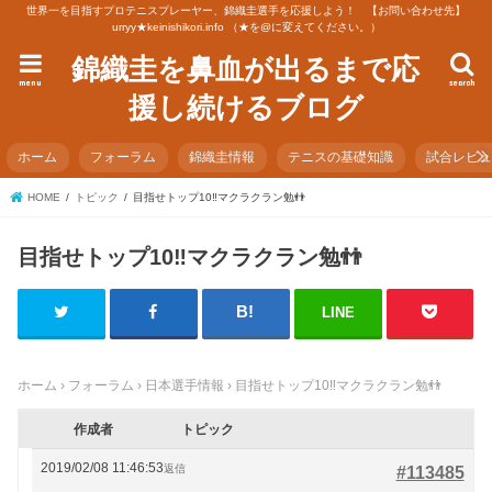
世界一を目指すプロテニスプレーヤー、錦織圭選手を応援しよう！ 【お問い合わせ先】
urryy★keinishikori.info （★を@に変えてください。）
錦織圭を鼻血が出るまで応
menu
search
援し続けるブログ
ホーム
フォーラム
錦織圭情報
テニスの基礎知識
試合レビ
HOME
トピック
目指せトップ10‼️マクラクラン勉👬
目指せトップ10‼️マクラクラン勉👬
LINE
ホーム
›
フォーラム
›
日本選手情報
›
目指せトップ10‼️マクラクラン勉👬
作成者
トピック
2019/02/08 11:46:53
返信
#113485