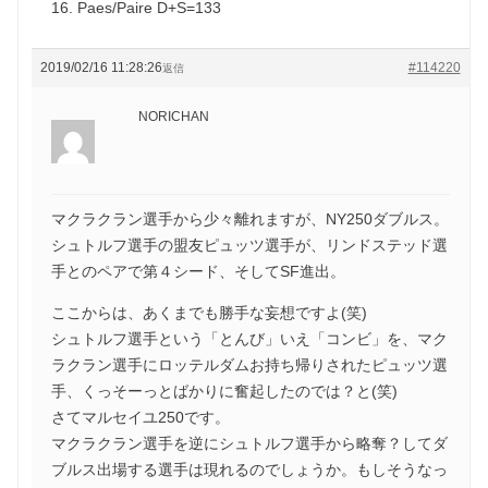
16. Paes/Paire D+S=133
2019/02/16 11:28:26
#114220
返信
NORICHAN
マクラクラン選手から少々離れますが、NY250ダブルス。
シュトルフ選手の盟友ピュッツ選手が、リンドステッド選
手とのペアで第４シード、そしてSF進出。
ここからは、あくまでも勝手な妄想ですよ(笑)
シュトルフ選手という「とんび」いえ「コンビ」を、マク
ラクラン選手にロッテルダムお持ち帰りされたピュッツ選
手、くっそーっとばかりに奮起したのでは？と(笑)
さてマルセイユ250です。
マクラクラン選手を逆にシュトルフ選手から略奪？してダ
ブルス出場する選手は現れるのでしょうか。もしそうなっ