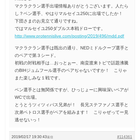
マクラクラン選手出場情報ありがとうございます。人たら
し？ベン選手、やはりマルセイユ250に出場でしたか！
下団さまのお見立て通りですね。
ではマルセイユ250ダブルス本戦ドローです。
http://www.protennislive.com/posting/2019/496/mdd.pdf
マクラクラン選手は既出の通り、NEDミドルクープ選手と
のペアで第３シード。
初戦の対戦相手は…おっとぉー、南蛮渡来トピで話題沸騰
のBIHジュムフール選手のペアぢゃないですか！ こりゃ
また楽しみな１戦です。
ベン選手とは無関係ですが、ひっじょーに興味深いペアが
WCで出場。
とうとうツィツィパス兄弟が！ 長兄ステファノス選手と
次弟ペトロス選手がペアを組みます！ こりゃぜってー見
逃せないっ！
2019/02/17 19:30:43
#114361
返信