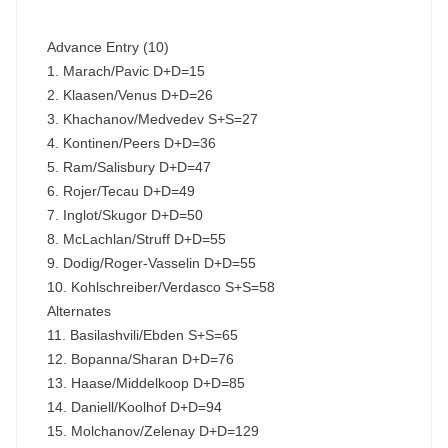
Advance Entry (10)
1. Marach/Pavic D+D=15
2. Klaasen/Venus D+D=26
3. Khachanov/Medvedev S+S=27
4. Kontinen/Peers D+D=36
5. Ram/Salisbury D+D=47
6. Rojer/Tecau D+D=49
7. Inglot/Skugor D+D=50
8. McLachlan/Struff D+D=55
9. Dodig/Roger-Vasselin D+D=55
10. Kohlschreiber/Verdasco S+S=58
Alternates
11. Basilashvili/Ebden S+S=65
12. Bopanna/Sharan D+D=76
13. Haase/Middelkoop D+D=85
14. Daniell/Koolhof D+D=94
15. Molchanov/Zelenay D+D=129