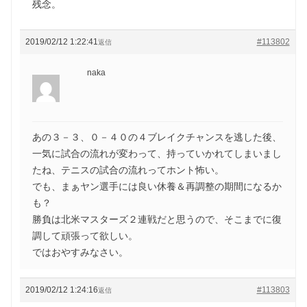
残念。
2019/02/12 1:22:41
#113802
返信
naka
あの３－３、０－４０の４ブレイクチャンスを逃した後、
一気に試合の流れが変わって、持っていかれてしまいまし
たね、テニスの試合の流れってホント怖い。
でも、まぁヤン選手には良い休養＆再調整の期間になるか
も？
勝負は北米マスターズ２連戦だと思うので、そこまでに復
調して頑張って欲しい。
ではおやすみなさい。
2019/02/12 1:24:16
#113803
返信