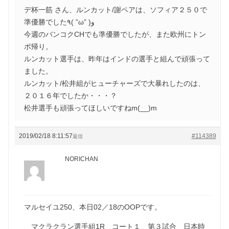
デ杯一筋 さん、ルンカット/謝ペアは、ソフィア２５０で
準優勝でした٩( ”ω” )و
今週のバンコクCHでも準優勝でしたが、また欧州にトン
ボ帰り。
ルンカット選手は、昨年はインドの選手と組んで頑張って
ました。
ルンカット/松井組がヒューチャーズで大暴れしたのは、
２０１６年でしたか・・・？
松井選手も頑張ってほしいですねm(__)m
2019/02/18 8:11:57
#114389
返信
NORICHAN
マルセイユ250、本日02／18のOOPです。
マクラクラン選手組1R コート１ 第３試合 日本時