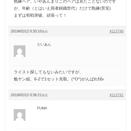
熟練ペア。いやあんまりこのペアは見たことないのです
が、年齢（とはいえ両者錦織世代）だけで熟練(苦笑)
まずは初戦突破、頑張って！
2019/02/12 0:35:10
#113790
返信
だいあん
ライスト探してもないみたいですが、
勉ヤン組、6-2で1セット先取。(^O^)がんばれ❗👍
2019/02/12 0:36:21
#113791
返信
FUMA