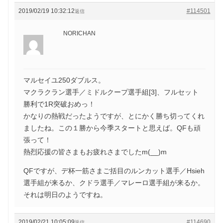
2019/02/19 10:32:12
#114501
返信
NORICHAN
マルセイユ250ダブルス。
マクラクラン選手／ミドルクープ選手組[3]、フルセット
勝利で1R突破おめっ！
かなりの熱戦だったようですが、とにかく勝ち切ってくれ
ましたね。この１勝から今季スタートと思えば。QFも頑
張って！
熱烈応援の皆さまもお疲れさまでしたm(__)m
QFですが、デ杯一筋さまご括目のルンカット選手／Hsieh
選手組が来るか、クドラ選手／マレーロ選手組が来るか。
それは明日のようですね。
2019/02/21 10:05:09
#114690
返信