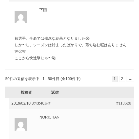
下団
勉選手、全豪では残念な結果となりました😭
しか〜し、シーズンは始まったばかりで、落ち込む暇はありません
🎌😤🎌
ここから快進撃じゃ〜🚀
50件の返信を表示中 - 1 - 50件目 (全100件中)
1
2
→
投稿者
返信
2019/02/10 8:43:46
#113628
返信
NORICHAN