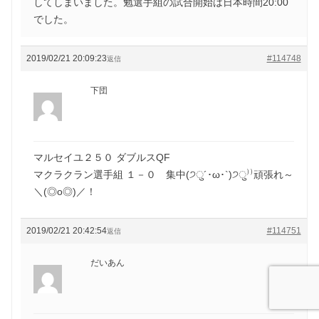
してしまいました。勉選手組の試合開始は日本時間20:00
でした。
2019/02/21 20:09:23
#114748
返信
下団
マルセイユ２５０ ダブルスQF
マクラクラン選手組 １－０ 集中(੭ु´･ω･`)੭ु⁾⁾頑張れ～
＼(◎o◎)／！
2019/02/21 20:42:54
#114751
返信
だいあん