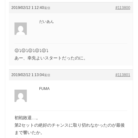
2019/02/12 1:12:40
#113800
返信
だいあん
😖⤵️😖⤵️😖⤵️😖⤵️😖⤵️
あー、幸先よいスタートだったのに。
2019/02/12 1:13:04
#113801
返信
FUMA
初戦敗退…。
第2セットの絶好のチャンスに取り切れなかったのが最後
まで響いたか。