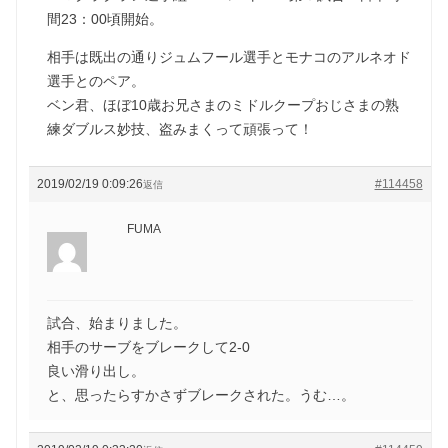
間23：00頃開始。
相手は既出の通りジュムフール選手とモナコのアルネオド
選手とのペア。
ベン君、ほぼ10歳お兄さまのミドルクープおじさまの熟
練ダブルス妙技、盗みまくって頑張って！
2019/02/19 0:09:26
#114458
返信
FUMA
試合、始まりました。
相手のサーブをブレークして2-0
良い滑り出し。
と、思ったらすかさずブレークされた。うむ…。