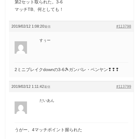
第2セット取られた。3-6
マッチTB、何としても！
2019/02/12 1:08:20
#113798
返信
すぅー
2ミニブレイクdownの3-6🎾ガンバレ・ベンヤン❢❢❢
2019/02/12 1:11:42
#113799
返信
だいあん
うがー、4マッチポイント握られた