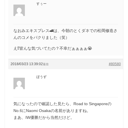
すぅー
なおみエキスプレス🚄は、今朝のとくダネでの松岡修造さ
んのコメをパクりました（笑）
え⁉︎皆んな気づいてたの？不幸だぁぁぁぁ😭
2018/03/23 13:39:02
#80580
返信
ぼうず
気になったので確認した見たら、Road to Singaporeの
No.6にNaomi Osakaの名前がありますね。
まあ、IW優勝だから当然だけど。