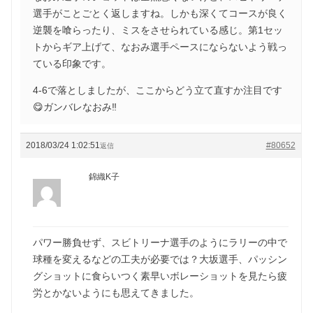
選手がことごとく返しますね。しかも深くてコースが良く
逆襲を喰らったり、ミスをさせられている感じ。第1セッ
トからギア上げて、なおみ選手ペースにならないよう戦っ
ている印象です。
4-6で落としましたが、ここからどう立て直すか注目です
😋ガンバレなおみ‼️
2018/03/24 1:02:51
#80652
返信
錦織K子
パワー勝負せず、スビトリーナ選手のようにラリーの中で
球種を変えるなどの工夫が必要では？大坂選手、パッシン
グショットに食らいつく素早いボレーショットを見たら疲
労とかないようにも思えてきました。