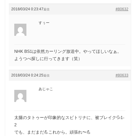
2018/03/24 0:23:47
#80632
返信
すぅー
NHK BS1は依然カーリング放送中。やってほしいなぁ。
ようつべ探しに行ってきます（笑）
2018/03/24 0:24:25
#80633
返信
あじゃこ
太腿のタトゥーが印象的なスビトリナに、被ブレイク💦1-
2
でも、まだまだ💪これから。頑張れ〜💪