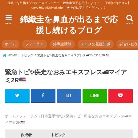
世界一を目指すプロテニスプレーヤー、錦織圭選手を応援しよう！ 【お問い合わせ先】
urryy★keinishikori.info （★を@に変えてください。）
錦織圭を鼻血が出るまで応
menu
search
援し続けるブログ
ホーム
フォーラム
錦織圭情報
テニスの基礎知識
試合レビ
HOME
トピック
緊急トピ
✨
疾走なおみエキスプレス
🚄
マイアミ2R
緊急トピ
✨
疾走なおみエキスプレス
🚄
マイア
ミ2R
LINE
ホーム
›
フォーラム
›
日本選手情報
›
緊急トピ
✨
疾走なおみエキスプレス
🚄
マ
イアミ2R
作成者
トピック