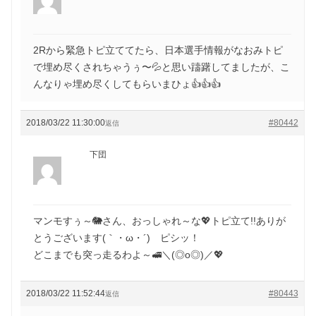
2Rから緊急トピ立ててたら、日本選手情報がなおみトピ
で埋め尽くされちゃうぅ〜💦と思い躊躇してましたが、こ
んなりゃ埋め尽くしてもらいまひょ👍👍👍
2018/03/22 11:30:00
#80442
返信
下団
マンモすぅ～🐘さん、おっしゃれ～な💖トピ立て!!ありが
とうございます(｀・ω・´)ゞピシッ！
どこまでも突っ走るわよ～🚅＼(◎o◎)／💖
2018/03/22 11:52:44
#80443
返信