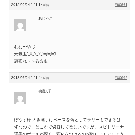
2018/03/24 1:11:14
#80661
返信
あじゃこ
むむ〜💦💨
元気玉◯◯◯◯💨💨💨
頑張れ〜〜💪💪💪
2018/03/24 1:11:44
#80662
返信
錦織K子
ぼうず様 大坂選手はペースを落としてラリーもできるは
ずなので、どこかで切替して欲しいですが。スビトリーナ
選手のボールが深く、変化をつけるのが難しいんでしょう