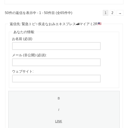
50件の返信を表示中 - 1 - 50件目 (全65件中)
1
2
→
返信先: 緊急トピ
✨
疾走なおみエキスプレス
🚄
マイアミ2R
あなたの情報:
お名前 (必須)
メール (非公開) (必須):
ウェブサイト: