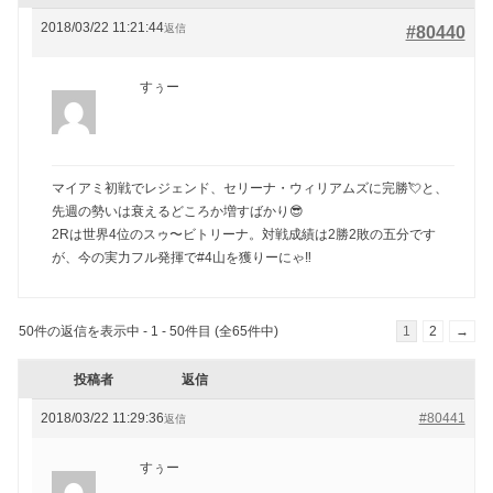
2018/03/22 11:21:44
返信
#80440
すぅー
マイアミ初戦でレジェンド、セリーナ・ウィリアムズに完勝💘と、
先週の勢いは衰えるどころか増すばかり😎
2Rは世界4位のスゥ〜ビトリーナ。対戦成績は2勝2敗の五分です
が、今の実力フル発揮で#4山を獲りーにゃ‼️
50件の返信を表示中 - 1 - 50件目 (全65件中)
1
2
→
投稿者
返信
2018/03/22 11:29:36
#80441
返信
すぅー