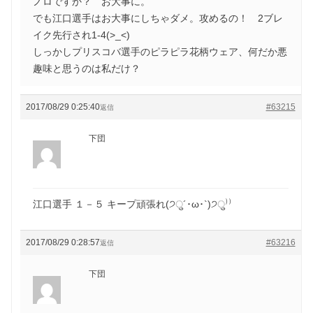
ノロですか？ お大事に。
でも江口選手はお大事にしちゃダメ。攻めるの！ 2ブレ
イク先行され1-4(>_<)
しっかしプリスコバ選手のピラピラ花柄ウェア、何だか悪
趣味と思うのは私だけ？
2017/08/29 0:25:40
#63215
返信
下団
江口選手 １－５ キープ頑張れ(੭ु´･ω･`)੭ु⁾⁾
2017/08/29 0:28:57
#63216
返信
下団