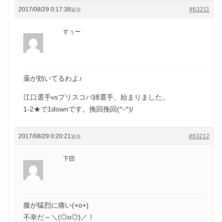
2017/08/29 0:17:38
#63211
返信
すぅー
薬が効いてるわよ♪
江口選手vsプリスコバ姉選手、始まりました。
1-2★で1downです。挽回挽回(^-^)/
2017/08/29 0:20:21
#63212
返信
下団
腹が猛烈に痛い(+o+)
不幸だ～＼(◎o◎)／！