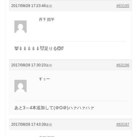
2017/08/28 17:23:46
#63195
返信
丹下 団平
👿💉💉💉💉💉😈足りる🙆⁉️
2017/08/28 17:30:23
#63196
返信
すぅー
あと3～4本追加して(＠O＠)ハァハァハァ
2017/08/28 17:43:39
#63197
返信