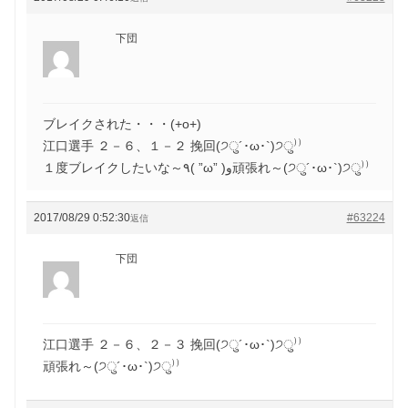
下団
ブレイクされた・・・(+o+)
江口選手 ２－６、１－２ 挽回(੭ु´･ω･`)੭ु⁾⁾
１度ブレイクしたいな～٩( ”ω” )و頑張れ～(੭ु´･ω･`)੭ु⁾⁾
2017/08/29 0:52:30
#63224
返信
下団
江口選手 ２－６、２－３ 挽回(੭ु´･ω･`)੭ु⁾⁾
頑張れ～(੭ु´･ω･`)੭ु⁾⁾