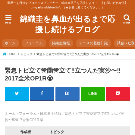
世界一を目指すプロテニスプレーヤー、錦織圭選手を応援しよう！ 【お問い合わせ先】
urryy★keinishikori.info （★を@に変えてください。）
錦織圭を鼻血が出るまで応
menu
search
援し続けるブログ
ホーム
フォーラム
錦織圭情報
テニスの基礎知識
試合レビ
HOME
トピック
緊急トピ立て🎌🙆🎌立て‼️立つんだ実沙〜‼️2017全米OP1R😭
緊急トピ立て🎌🙆🎌立て‼️立つんだ実沙〜‼️
2017全米OP1R😭
LINE
ホーム
›
フォーラム
›
日本選手情報
›
緊急トピ立て🎌🙆🎌立て‼️立つんだ実
沙〜‼️2017全米OP1R😭
作成者
トピック