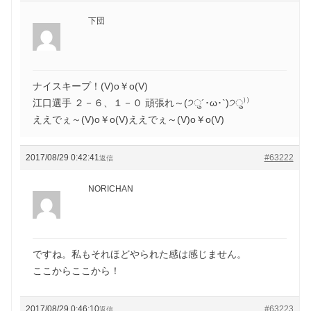
下団
ナイスキープ！(V)o￥o(V)
江口選手 ２－６、１－０ 頑張れ～(੭ु´･ω･`)੭ु⁾⁾
ええでぇ～(V)o￥o(V)ええでぇ～(V)o￥o(V)
2017/08/29 0:42:41
#63222
返信
NORICHAN
ですね。私もそれほどやられた感は感じません。
ここからここから！
2017/08/29 0:46:10
#63223
返信