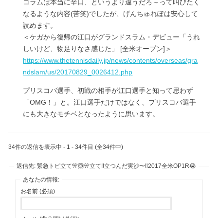
コラムは本当に辛口、というより違うだろ～って叫びたく
なるような内容(苦笑)でしたが、げんちゅれぽは安心して
読めます。
＜ケガから復帰の江口がグランドスラム・デビュー「うれ
しいけど、物足りなさ感じた」 [全米オープン]＞
https://www.thetennisdaily.jp/news/contents/overseas/gra
ndslam/us/20170829_0026412.php
プリスコバ選手、初戦の相手が江口選手と知って思わず
「OMG！」と。江口選手だけではなく、プリスコバ選手
にも大きなモチベとなったように思います。
34件の返信を表示中 - 1 - 34件目 (全34件中)
返信先: 緊急トピ立て🎌🙆🎌立て‼️立つんだ実沙〜‼️2017全米OP1R😭
あなたの情報:
お名前 (必須)