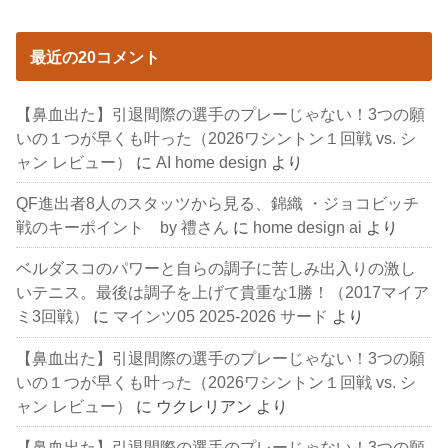
最近の20コメント
【鼻血出た】引退間際の選手のプレーじゃない！3つの願
いの１つが早くも叶った（2026ワシントン１回戦 vs. シ
ャン レビュー）
に
AI home design
より
QF進出者8人のスタッツから見る、錦織 ・ジョコビッチ
戦のキーポイント by 禮さん
に
home design ai
より
ベルダスコのパワーと自らの調子に苦しみ出入りの激し
いテニス。最後は調子を上げて貴重な1勝！（2017マイア
ミ3回戦）
に
マインツ05 2025-2026 サード
より
【鼻血出た】引退間際の選手のプレーじゃない！3つの願
いの１つが早くも叶った（2026ワシントン１回戦 vs. シ
ャン レビュー）
に
ウクレリアン
より
【鼻血出た】引退間際の選手のプレーじゃない！3つの願