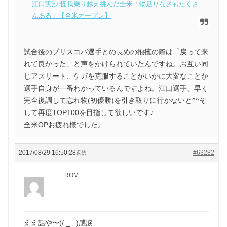
江口実沙 怪我乗り越え挑んだ全米「物足りなさもたくさ
んある」【全米オープン】
試合後のプリスコバ選手との長めの抱擁の際は「戻って来
れて良かった」と声をかけられていたんですね。お互い同
じアスリート、ケガを克服することがいかに大変なことか
選手自身が一番わかっているんですよね。江口選手、早く
完全復調して忘れ物(初優勝)を引き取りに行かないと^^そ
して再度TOP100を目指して欲しいです♪
全米OPお疲れ様でした。
2017/08/29 16:50:28
#63282
返信
ROM
ええ話や〜(/ _ ; )感涙