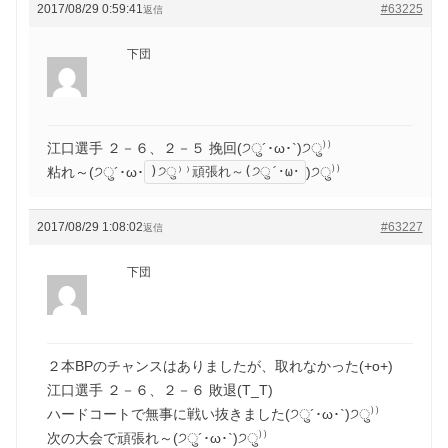
2017/08/29 0:59:41
#63225
返信
下団
江口選手 ２－６、２－５ 挽回(੭ु´･ω･`)੭ु⁾⁾
)੭ु⁾⁾頑張れ～(੭ु´･ω･
粘れ～(੭ु´･ω･
)੭ु⁾⁾
2017/08/29 1:08:02
#63227
返信
下団
２本BPのチャンスはありましたが、取れなかった(+o+)
江口選手 ２－６、２－６ 敗退(T_T)
ハードコートで無事に戦い抜きました(੭ु´･ω･`)੭ु⁾⁾
次の大会で頑張れ～(੭ु´･ω･`)੭ु⁾⁾