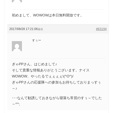
初めまして、WOWOWは本日無料開放です。
2017/08/28 17:21:06
#63194
返信
すぅー
ぎゃPPさん、はじめまして♪
そして貴重な情報ありがとうございます。ナイス
WOWOW、やったるでぇぇぇぇ\(^O^)/
ぎゃPPさんの応援隊への参加もお待ちしておりまっすぅ
～♪
･･･なんて勧誘しておきながら寝落ち常習のすぅ～でした
～^^;