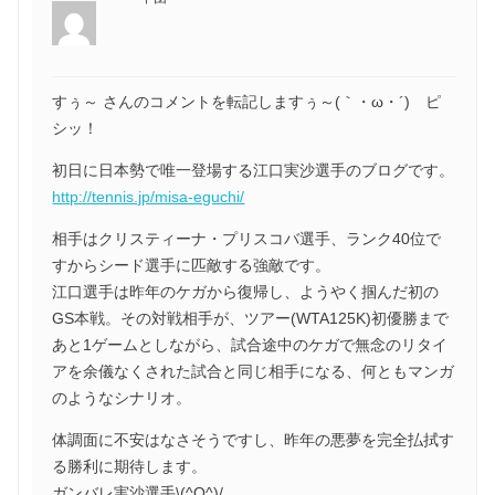
すぅ～ さんのコメントを転記しますぅ～(｀・ω・´)ゞピ
シッ！
初日に日本勢で唯一登場する江口実沙選手のブログです。
http://tennis.jp/misa-eguchi/
相手はクリスティーナ・プリスコバ選手、ランク40位で
すからシード選手に匹敵する強敵です。
江口選手は昨年のケガから復帰し、ようやく掴んだ初の
GS本戦。その対戦相手が、ツアー(WTA125K)初優勝まで
あと1ゲームとしながら、試合途中のケガで無念のリタイ
アを余儀なくされた試合と同じ相手になる、何ともマンガ
のようなシナリオ。
体調面に不安はなさそうですし、昨年の悪夢を完全払拭す
る勝利に期待します。
ガンバレ実沙選手\(^O^)/