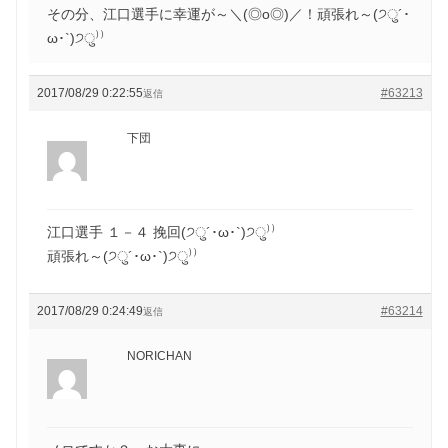
その分、江口選手に幸運が～＼(◎o◎)／！頑張れ～(੭ु´･
ω･`)੭ु⁾⁾
2017/08/29 0:22:55
#63213
返信
下団
江口選手 １－４ 挽回(੭ु´･ω･`)੭ु⁾⁾
頑張れ～(੭ु´･ω･`)੭ु⁾⁾
2017/08/29 0:24:49
#63214
返信
NORICHAN