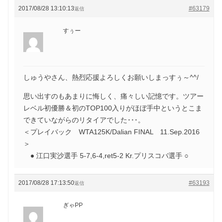
2017/08/28 13:10:13
#63179
返信
すぅー
しゅうやさん、熱烈応援よろしくお願いしまっすぅ～^^/
思い出すのもあまりに悔しく、痛々しい記憶です。ツアー
レベル初優勝＆初のTOP100入りがほぼ手中というとこま
できていながらのリタイアでした･･･。
＜プレイバック WTA125K/Dalian FINAL 11.Sep.2016
＞
● 江口実沙選手 5-7,6-4,ret5-2 Kr.プリスコバ選手 ○
2017/08/28 17:13:50
#63193
返信
ぎゃPP