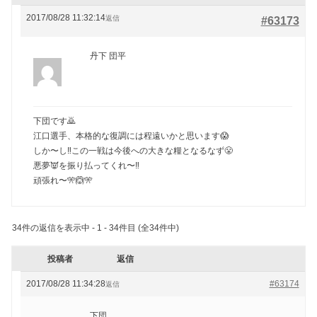
2017/08/28 11:32:14
返信
#63173
丹下 団平
下団です🙇
江口選手、本格的な復調には程遠いかと思います😱
しか〜し‼️この一戦は今後への大きな糧となるなず😤
悪夢👿を振り払ってくれ〜‼️
頑張れ〜🎌🙆🎌
34件の返信を表示中 - 1 - 34件目 (全34件中)
投稿者
返信
2017/08/28 11:34:28
#63174
返信
下団