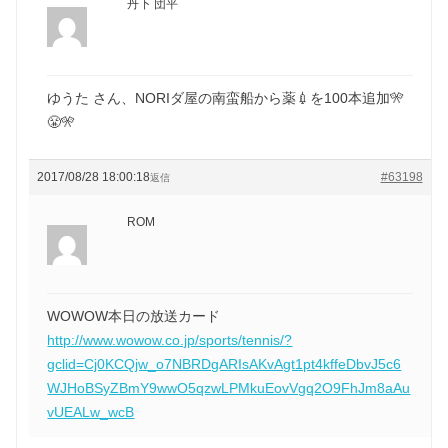
丹下 団平
ゆうた さん、NORIダ屋の南蛮船から薬💉を100本追加🎌
😤🎌
2017/08/28 18:00:18
#63198
返信
ROM
WOWOW本日の放送カード
http://www.wowow.co.jp/sports/tennis/?
gclid=Cj0KCQjw_o7NBRDgARIsAKvAgt1pt4kffeDbvJ5c6
WJHoBSyZBmY9wwO5qzwLPMkuEovVgq2O9FhJm8aAu
vUEALw_wcB