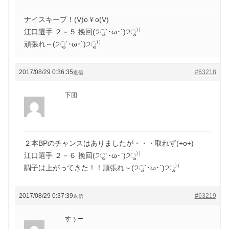
ナイスキープ！(V)o￥o(V)
江口選手 ２－５ 挽回(੭ु´･ω･`)੭ु⁾⁾
頑張れ～(੭ु´･ω･`)੭ु⁾⁾
2017/08/29 0:36:35
#63218
返信
下団
２本BPのチャンスはありましたが・・・取れず(+o+)
江口選手 ２－６ 挽回(੭ु´･ω･`)੭ु⁾⁾
調子は上がってきた！！頑張れ～(੭ु´･ω･`)੭ु⁾⁾
2017/08/29 0:37:39
#63219
返信
すぅー