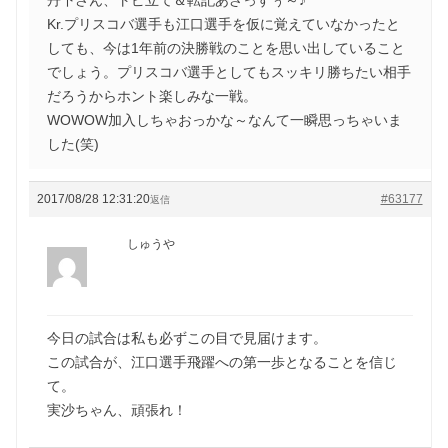
Kr.プリスコバ選手も江口選手を仮に覚えていなかったと
しても、今は1年前の決勝戦のことを思い出していること
でしょう。プリスコバ選手としてもスッキリ勝ちたい相手
だろうからホント楽しみな一戦。
WOWOW加入しちゃおっかな～なんて一瞬思っちゃいま
した(笑)
2017/08/28 12:31:20
#63177
返信
しゅうや
今日の試合は私も必ずこの目で見届けます。
この試合が、江口選手飛躍への第一歩となることを信じ
て。
実沙ちゃん、頑張れ！