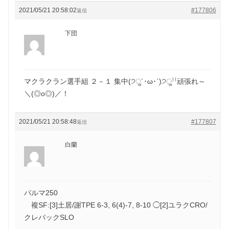
2021/05/21 20:58:02
#177806
返信
下団
マクラクラン選手組 ２－１ 集中(੭ु´･ω･`)੭ु⁾⁾頑張れ～
＼(◎o◎)／！
2021/05/21 20:58:48
#177807
返信
白蘭
パルマ250
複SF:[3]土居/謝TPE 6-3, 6(4)-7, 8-10 ◯[2]ユラクCRO/
クレパックSLO