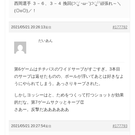
西岡選手 ３－６、３－４ 挽回(੭ु´･ω･`)੭ु⁾⁾頑張れ～＼
(◎o◎)／！
2021/05/21 20:26:13
#177792
返信
だいあん
第6ゲームはチチパスのワイドサーブがすごすぎ。3本目
のサーブは返せたものの、ボールが浮いてあとは好きなよ
うにやられてしまう。あっさりキープされた。
しかしヨッシーはと、ためをつくって打つショットが効果
的だな。第7ゲームサクッとキープ👏
さあー。反撃だああああああ
2021/05/21 20:27:54
#177793
返信