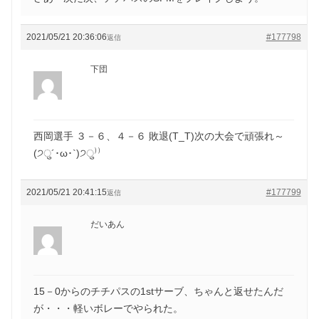
2021/05/21 20:36:06
#177798
返信
下団
西岡選手 ３－６、４－６ 敗退(T_T)次の大会で頑張れ～
(੭ु´･ω･`)੭ु⁾⁾
2021/05/21 20:41:15
#177799
返信
だいあん
15－0からのチチパスの1stサーブ、ちゃんと返せたんだ
が・・・軽いボレーでやられた。