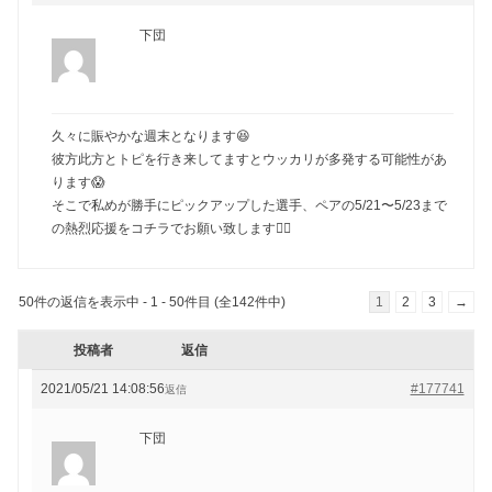
下団
久々に賑やかな週末となります😆
彼方此方とトピを行き来してますとウッカリが多発する可能性があ
ります😱
そこで私めが勝手にピックアップした選手、ペアの5/21〜5/23まで
の熱烈応援をコチラでお願い致します🙇‍♂️
50件の返信を表示中 - 1 - 50件目 (全142件中)
1
2
3
→
投稿者
返信
2021/05/21 14:08:56
#177741
返信
下団