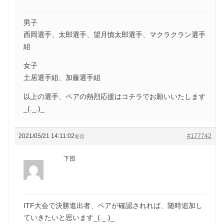
男子
西岡選手、太郎選手、望月慎太郎選手、マクラクラン選手
組
女子
土居選手組、加藤選手組
以上の選手、ペアの熱烈応援はコチラでお願いいたします
_(._.)_
2021/05/21 14:11:02
#177742
返信
下団
ITF大会で決勝進出者、ペアが確認されれば、随時追加し
ていきたいと思います_(._.)_