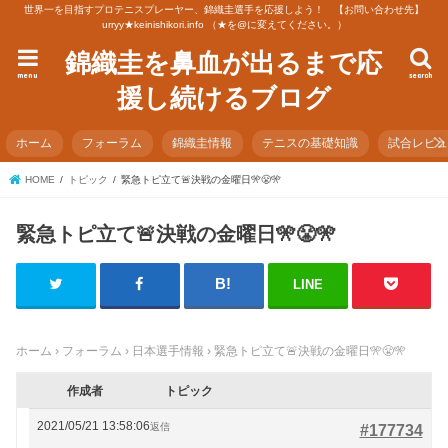
世界一を目指すプロテニスプレーヤー、錦織圭選手を応援しよう！ 【お問い合わせ先】
urryy★keinishikori.info （★を@に変えてください。）
錦織圭を鼻血が出るまで応
menu
search
援し続けるブログ
ホーム
フォーラム
錦織圭情報
テニスの基礎知識
試合レビ
HOME
トピック
緊急トピ立て🚨決戦の金曜日🎌😤🎌
緊急トピ立て🚨決戦の金曜日🎌😤🎌
LINE
ホーム
›
フォーラム
›
日本選手情報
›
緊急トピ立て🚨決戦の金曜日🎌😤🎌
作成者
トピック
2021/05/21 13:58:06
返信
#177734