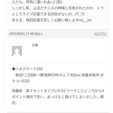
人たち、何気に凄いわあ♪と(笑)
しっかし私、よほどテニスの神様に見放されたのか、１つ
としてライブ応援できる試合がないの…(T_T)
皆さま、熱烈応援方宜しくお願い致しますm(__)m
2021/05/21 17:46:43
#177757
返信
白蘭
◆ベオグラード250
複QF:◯[3]徐一璠/張帥CHN 6-1, 7-6(5)vs 加藤未唯/R.ボ
ラコバCZE
加藤組 第２セットタイブレ5-3とリードしたところから4
ポイント連続で失い、あっけなく負けてしまいました。残
念。