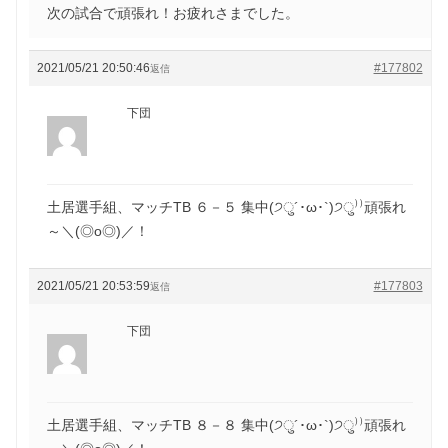
次の試合で頑張れ！お疲れさまでした。
2021/05/21 20:50:46
#177802
返信
下団
土居選手組、マッチTB ６－５ 集中(੭ु´･ω･`)੭ु⁾⁾頑張れ
～＼(◎o◎)／！
2021/05/21 20:53:59
#177803
返信
下団
土居選手組、マッチTB ８－８ 集中(੭ु´･ω･`)੭ु⁾⁾頑張れ