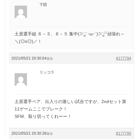
下団
土居選手組 ６－３、６－５ 集中(੭ु´･ω･`)੭ु⁾⁾頑張れ～
＼(◎o◎)／！
2021/05/21 20:30:04
#177794
返信
リッコラ
土居選手ペア、出入りの激しい試合ですが、2ndセット第
11ゲームここでブレーク！
SFM、取り切ってくれーー！
2021/05/21 20:30:28
#177795
返信