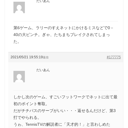
だいあん
第6ゲーム、ラリーのすえネットにかけるミスなどで0－
40の大ピンチ。ぎゃ、たちまちブレイクされてしまっ
た。
2021/05/21 19:55:19
#177775
返信
だいあん
しかし次のゲーム、すごいフットワークでネットに出て最
初のポイント奪取。
だがチチパスのサーブがいい・・・返せるんだけど、第3
打でやられる。
うゎ、TennisTVの解説者に「天才的！」と言わしめた