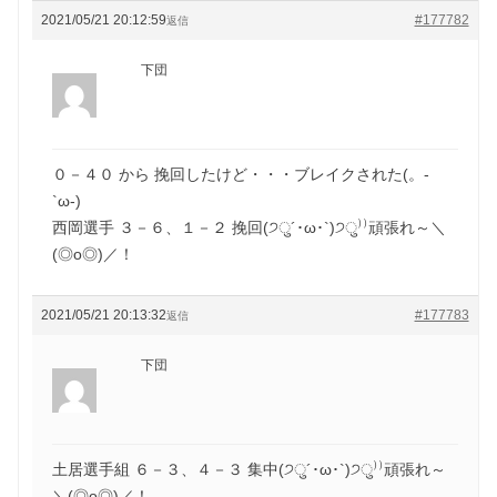
2021/05/21 20:12:59
#177782
返信
下団
０－４０ から 挽回したけど・・・ブレイクされた(。-
`ω-)
西岡選手 ３－６、１－２ 挽回(੭ु´･ω･`)੭ु⁾⁾頑張れ～＼
(◎o◎)／！
2021/05/21 20:13:32
#177783
返信
下団
土居選手組 ６－３、４－３ 集中(੭ु´･ω･`)੭ु⁾⁾頑張れ～
＼(◎o◎)／！