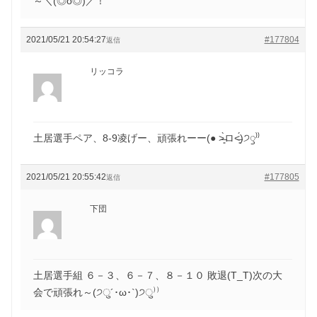
～＼(◎o◎)／！
2021/05/21 20:54:27
#177804
返信
リッコラ
土居選手ペア、8-9凌げー、頑張れーー(● ˃̶͈̀ロ˂̶͈́)੭ꠥ⁾⁾
2021/05/21 20:55:42
#177805
返信
下団
土居選手組 ６－３、６－７、８－１０ 敗退(T_T)次の大
会で頑張れ～(੭ु´･ω･`)੭ु⁾⁾