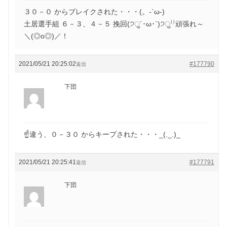
３０－０ からブレイクされた・・・(。-`ω-)
土居選手組 ６－３、４－５ 挽回(੭ु´･ω･`)੭ु⁾⁾頑張れ～
＼(◎o◎)／！
2021/05/21 20:25:02
#177790
返信
下団
☝違う、０－３０ からキープされた・・・_(._.)_
2021/05/21 20:25:41
#177791
返信
下団