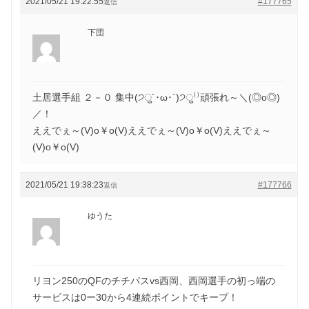
2021/05/21 19:22:55
#177765
返信
下団
土居選手組 ２－０ 集中(੭ु´･ω･`)੭ु⁾⁾頑張れ～＼(◎o◎)
／！
ええでぇ～(V)o￥o(V)ええでぇ～(V)o￥o(V)ええでぇ～
(V)o￥o(V)
2021/05/21 19:38:23
#177766
返信
ゆうた
リヨン250のQFのチチパスvs西岡、西岡選手の初っ端の
サービスは0ー30から4連続ポイントでキープ！