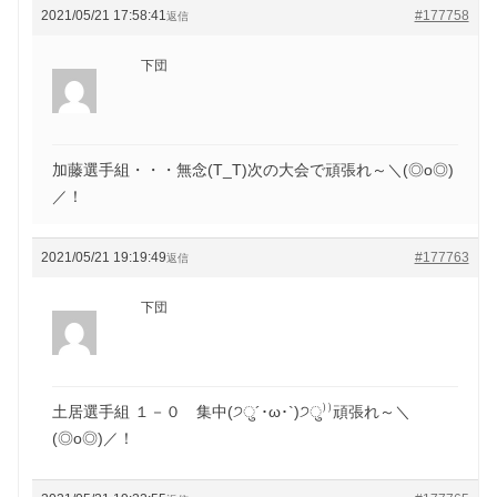
2021/05/21 17:58:41
#177758
返信
下団
加藤選手組・・・無念(T_T)次の大会で頑張れ～＼(◎o◎)
／！
2021/05/21 19:19:49
#177763
返信
下団
土居選手組 １－０ 集中(੭ु´･ω･`)੭ु⁾⁾頑張れ～＼
(◎o◎)／！