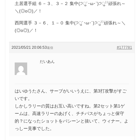
土居選手組 ６－３、３－２ 集中(੭ु´･ω･`)੭ु⁾⁾頑張れ～
＼(◎o◎)／！
西岡選手 ３－６、１－０ 集中(੭ु´･ω･`)੭ु⁾⁾頑張れ～＼
(◎o◎)／！
2021/05/21 20:06:53
#177781
返信
だいあん
はいゆうたさん、サーブがいいうえに、第3打攻撃がすご
いです。
しかしラリーの質はお互い高いですね。第2セット第1ゲ
ームは、高速ラリーのあげく、チチパスがちょっと保守
的？になったショットをバシーンと抜いて、ウィナー。よ
っしー見事でした。