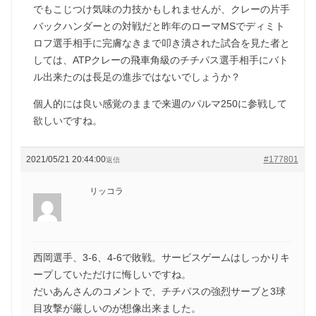
でもこじつけ気味の力技かもしれませんが、クレーの片手
バックハンダーとの対戦だと昨年のローマMSでディミト
ロフ選手相手に完膚なきまで叩き潰された試合を見た者と
しては、ATPクレーの飛車角級のチチパス選手相手にバト
ル出来たのは長足の進歩ではないでしょうか？
個人的には良い感覚のままで来週のパルマ250に参戦して
欲しいですね。
2021/05/21 20:44:00
#177801
返信
リッコラ
西岡選手、3-6、4-6で敗戦。サービスゲームはしっかりキ
ープしていただけに悔しいですね。
だいあんさんのコメントで、チチパスの強烈サーブと3球
目攻撃が厳しいのが想像出来ました。