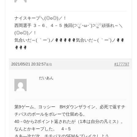
ナイスキープ＼(◎o◎)／！
西岡選手 ３－６、４－５ 挽回(੭ु´･ω･`)੭ु⁾⁾頑張れ～＼
(◎o◎)／！
気合いだ～( ｀ー´)ノ🥊🥊🥊🥊🥊気合いだ～( ｀ー´)ノ🥊🥊
🥊🥊🥊
2021/05/21 20:32:57
#177797
返信
だいあん
第9ゲーム、ヨッシー BHダウンザライン、必死で返すチ
チパスのボールをボレーで仕留める。
40－0から2ポイント返されたが（1本は自分の凡ミス）。
なんとかキープした。 4－5
さあ―次だ次、チチパスのSFMをブレイクしよう。