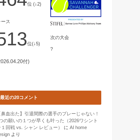
位 (↓2)
レース
513
次の大会
位(↓5)
?
2026.04.20付)
最近の20コメント
【鼻血出た】引退間際の選手のプレーじゃない！
3つの願いの１つが早くも叶った（2026ワシント
１回戦 vs. シャン レビュー）
に
AI home
esign
より