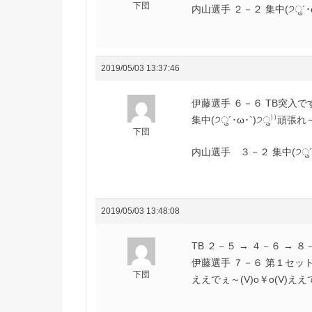
下団
内山選手 ２－２ 集中(੭ु´･
2019/05/03 13:37:46
伊藤選手 ６－６ TB突入で
集中(੭ु´･ω･`)੭ु⁾⁾頑張
下団
内山選手 ３－２ 集中(੭ु´･
2019/05/03 13:48:08
伊藤選手 ７－６ 第１セット先取
下団
ええでぇ～(V)o￥o(V)ええで