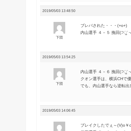
2019/05/03 13:48:50
ブレバされた・・・(+o+)
内山選手 ４－５ 挽回(੭ु´･
下団
2019/05/03 13:54:25
内山選手 ４－６ 挽回(੭ु´･
クオン選手は、横浜CHで
下団
でも、内山選手なら逆転出来る(
2019/05/03 14:06:45
ブレイクしたでぇ～(V)o￥o(