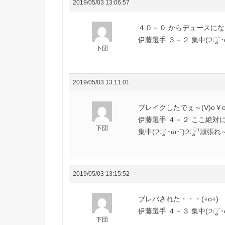
2019/05/03 13:06:57
４０－０ からデュースにな
伊藤選手 ３－２ 集中(੭ु´･
下団
2019/05/03 13:11:01
ブレイクしたでぇ～(V)o￥o(
伊藤選手 ４－２ ここ絶対に
下団
集中(੭ु´･ω･`)੭ु⁾⁾頑張
2019/05/03 13:15:52
ブレバされた・・・(+o+)
伊藤選手 ４－３ 集中(੭ु´･
下団