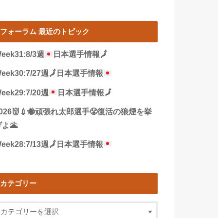
フォーラム 最近のトピック
eek31:8/3週
日本選手情報
🗾
eek30:7/27週
🗾
日本選手情報
eek29:7/20週
日本選手情報
🗾
2026👹💉🐝頑張れ太郎選手😤復活の狼煙を挙
よ🌋
eek28:7/13週
🗾
日本選手情報
カテゴリー