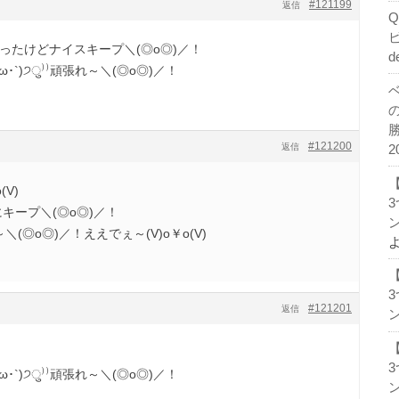
#121199
返信
ったけどナイスキープ＼(◎o◎)／！
d
ω･`)੭ु⁾⁾頑張れ～＼(◎o◎)／！
#121200
返信
2
V)
キープ＼(◎o◎)／！
ン
れ～＼(◎o◎)／！ええでぇ～(V)o￥o(V)
#121201
返信
ン
ω･`)੭ु⁾⁾頑張れ～＼(◎o◎)／！
ン