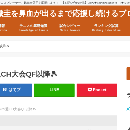
スプレーヤー、錦織圭選手を応援しよう！ 【お問い合わせ先】urryy★keinishikori.info （★
織圭を鼻血が出るまで応援し続けるブ
情報
テニスの基礎知識
試合レビュー
ランキング試算
ation
Knowledge of Tennis
Match Reviews
Ranking Calculation
ssage
ロフィール
績
グ推移
連グッズ
試合まとめ（2025年1月16
リスト（2021年8月10日時
ツアーの構造
ATPツアー ポイント表
テニス情報入手法
以降🎾
週CH大会QF以降🎾
はてブ
LINE
Pocket
A
4/29週CH大会QF以降🎾