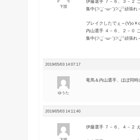
伊藤選手 ７－６、３－２ 
下団
集中(੭ु´･ω･`)੭ु⁾⁾頑張
ブレイクしたでぇ～(V)o￥o(
内山選手 ４－６、２－０ 
集中(੭ु´･ω･`)੭ु⁾⁾頑張
2019/05/03 14:07:17
竜馬＆内山選手、ほぼ同時
ゆうた
2019/05/03 14:11:40
伊藤選手 ７－６、４－２ ええ
下団