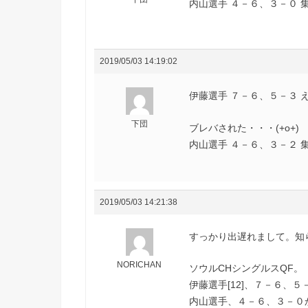
内山選手 ４－６、３－０ 集中(
2019/05/03 14:19:02
伊藤選手 ７－６、５－３ ええ
下団
ブレバされた・・・(+o+)
内山選手 ４－６、３－２ 集中(
2019/05/03 14:21:38
すっかり出遅れまして。知
NORICHAN
ソウルCHシングルスQF。
伊藤選手[12]、７－６、
内山選手、４－６、３－０