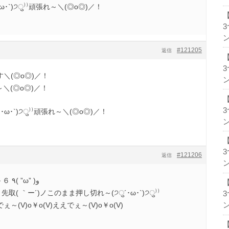
ω･`)੭ु⁾⁾頑張れ～＼(◎o◎)／！
ン
#121205
返信
す＼(◎o◎)／！
ン
れ～＼(◎o◎)／！
ω･`)੭ु⁾⁾頑張れ～＼(◎o◎)／！
ン
#121206
返信
ン
TB ２－５ → ４－６ → ８－６ ٩( ”ω” )و
( ｀ー´)ノこのまま押し切れ～(੭ु´･ω･`)੭ु⁾⁾
ぇ～(V)o￥o(V)ええでぇ～(V)o￥o(V)
ン