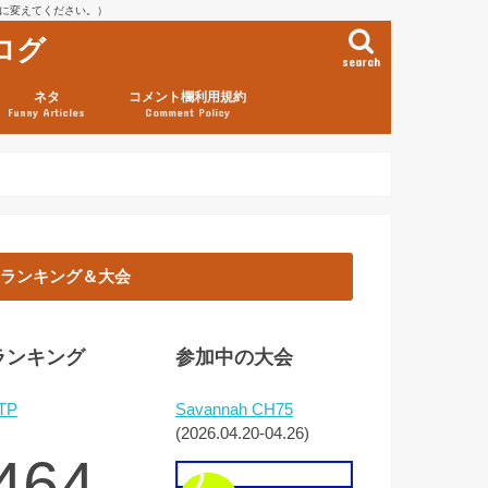
を@に変えてください。）
ログ
search
ネタ
コメント欄利用規約
Funny Articles
Comment Policy
ランキング＆大会
ランキング
参加中の大会
TP
Savannah CH75
(2026.04.20-04.26)
464