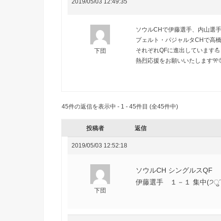
2019/05/03 12:49:35
ソウルCHで伊藤選手、内山選
プェルト・パジャルタCHで高
それぞれQFに進出しています💪
下団
熱烈応援をお願いいたします🎌😤
45件の返信を表示中 - 1 - 45件目 (全45件中)
投稿者
返信
2019/05/03 12:52:18
ソウルCH シングルスQF
伊藤選手 １－１ 集中(੭ु´･
下団