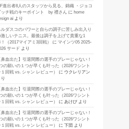
QF進出者8人のスタッツから見る、錦織 ・ジョコ
ビッチ戦のキーポイント by 禮さん
に
home
esign ai
より
ベルダスコのパワーと自らの調子に苦しみ出入り
の激しいテニス。最後は調子を上げて貴重な1
勝！（2017マイアミ3回戦）
に
マインツ05 2025-
026 サード
より
【鼻血出た】引退間際の選手のプレーじゃない！
3つの願いの１つが早くも叶った（2026ワシント
１回戦 vs. シャン レビュー）
に
ウクレリアン
より
【鼻血出た】引退間際の選手のプレーじゃない！
3つの願いの１つが早くも叶った（2026ワシント
１回戦 vs. シャン レビュー）
に
あけび
より
【鼻血出た】引退間際の選手のプレーじゃない！
3つの願いの１つが早くも叶った（2026ワシント
１回戦 vs. シャン レビュー）
に
下団
より