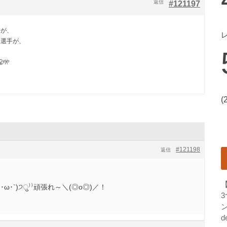
返信
#121197
手が、
橋選手が、
🎌
(
#121198
返信
ω･`)੭ु⁾⁾頑張れ～＼(◎o◎)／！
ン
d