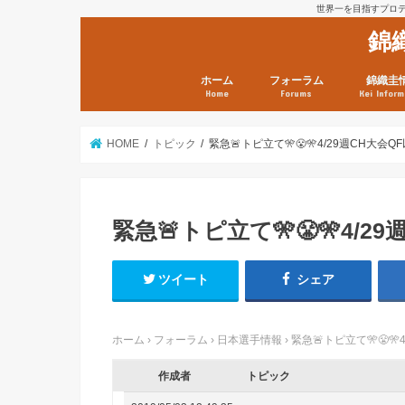
世界一を目指すプロテニ
錦
ホーム
フォーラム
錦織圭
Home
Forums
Kei Inform
日本選手情報
鼻血ブログラボ
鼻血ブログ分析班
Kei’s Me
錦織圭プ
錦織圭 戦
ランキン
錦織圭関
鼻血が出た
次は見とけ
日現在）
点）
HOME
トピック
緊急🚨トピ立て🎌😤🎌4/29週CH大会QF
緊急🚨トピ立て🎌😤🎌4/29
ツイート
シェア
ホーム
›
フォーラム
›
日本選手情報
›
緊急🚨トピ立て🎌😤🎌
作成者
トピック