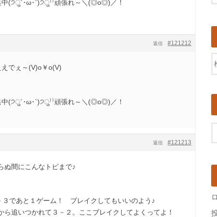
੭ु´･ω･`)੭ु⁾⁾頑張れ～＼(◎o◎)／！
#121212
返信
でぇ～(V)o￥o(V)
੭ु´･ω･`)੭ु⁾⁾頑張れ～＼(◎o◎)／！
#121213
返信
らぬ間にこんなトピまで♪
５－３であと１ゲーム！ ブレイクしてもいいのよう♪
から追いつかれて３－２。ここブレイクしてよくってよ！