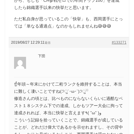
から、もしも「CH参戦ゼロでの年間トップ100」を達成
したら錦織選手以来の快挙だと思います。
ただ私自身が思っているこの「快挙」も、西岡選手にとっ
ては「単なる通過点」なのかもしれませんね😅😅😅
2019/08/27 12:29:11
#133271
返信
下団
☝年頭～年末にかけて二桁ランクを維持することは、本当
に難しく凄いことですね(੭ु´･ω･`)੭ु⁾⁾
修造さんの頃とは、比べものにならないくらいに過酷なベ
スト１８システム下での達成、しかもツアー大会に拘って
達成されれば、本当に快挙と言えます٩( ”ω” )و
こういう記録を拾っていくことで、錦織選手が成している
ことが、どれだけ偉大であるかを示せれますし、その背中