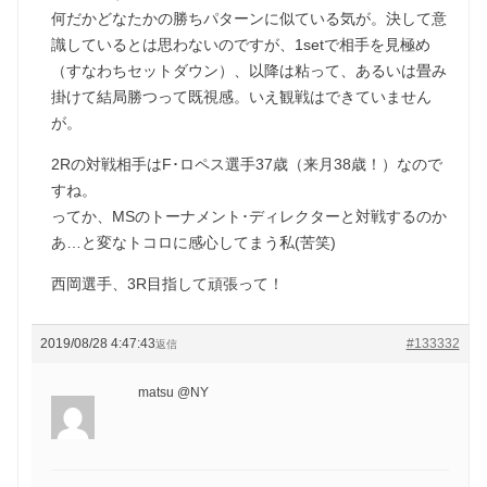
何だかどなたかの勝ちパターンに似ている気が。決して意
識しているとは思わないのですが、1setで相手を見極め
（すなわちセットダウン）、以降は粘って、あるいは畳み
掛けて結局勝つって既視感。いえ観戦はできていません
が。
2Rの対戦相手はF･ロペス選手37歳（来月38歳！）なので
すね。
ってか、MSのトーナメント･ディレクターと対戦するのか
あ…と変なトコロに感心してまう私(苦笑)
西岡選手、3R目指して頑張って！
2019/08/28 4:47:43
#133332
返信
matsu @NY