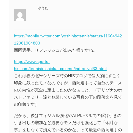
ゆうた
https://mobile.twitter.com/yoshihitotennis/status/11664942
12981964800
西岡選手、リフレッシュが出来た様ですね。
https://www.sports-
his.com/tennis/nishioka_column/index_vol33.html
これは春の北米シリーズ時のHISブログで個人的にすごく
印象に残ったモノなのですが、西岡選手って自分のテニス
の方向性が完全に定まったのかなぁっと。（アリゾナのホ
ストファミリー達と歓談している写真の下の段落文を見て
の印象です）
だから、後はフィジカル強化やATPレベルでの駆け引きの
引き出しの増加など必要なモノだけを強化して「余計な
事」をしなくて済んでいるのかな、って最近の西岡選手の