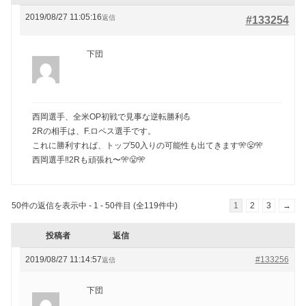
2019/08/27 11:05:16
返信
#133254
下団
西岡選手、全米OP初戦で見事な逆転勝利💪
2Rの相手は、F.ロペス選手です。
これに勝利すれば、トップ50入りの可能性も出てきます🎌😤🎌
西岡選手‼️2Rも頑張れ〜🎌😤🎌
50件の返信を表示中 - 1 - 50件目 (全119件中)
1
2
3
→
投稿者
返信
2019/08/27 11:14:57
#133256
返信
下団