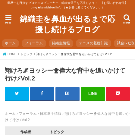
世界一を目指すプロテニスプレーヤー、錦織圭選手を応援しよう！ 【お問い合わせ先】
urryy★keinishikori.info （★を@に変えてください。）
錦織圭を鼻血が出るまで応
menu
search
援し続けるブログ
ホーム
フォーラム
錦織圭情報
テニスの基礎知識
試合レビ
HOME
トピック
翔けろ🌌ヨッシー🐥偉大な背中を追いかけて行け⚡️Vol.2
翔けろ🌌ヨッシー🐥偉大な背中を追いかけて
行け⚡️Vol.2
LINE
ホーム
›
フォーラム
›
日本選手情報
›
翔けろ🌌ヨッシー🐥偉大な背中を追いか
けて行け⚡️Vol.2
作成者
トピック