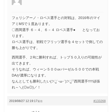
フェリシアーノ・ロペス選手との対戦は、2016年のマイ
アミMSで１度あります。
〇西岡選手 ６－４、６－４ ロペス選手● となってお
ります。
ロペス選手は、初戦でフリッツ選手を４セットで倒しての
勝ち上がりです。
西岡選手、２Rに勝利すれば、トップ５０入りの可能性が
出てきます。
そうなれば、ウィーン５００orバーゼル５００での本戦
DAが濃厚になります。
なんとしても勝利したい(੭ु´･ω･`)੭ु⁾⁾西岡選手!!!!!頑張
れ～＼(◎o◎)／！
2019/08/27 12:19:17
#133268
返信