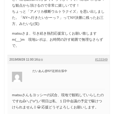
な観点から頂けるので非常に嬉しいです！
ちょっと「アメリカ横断ウルトラクイズ」を思い出しまし
た。「NYへ行きたいかーっ？」ってNY決勝に残ったお三
方、みたいな(笑)
matsuさま、引き続き熱烈応援宜しくお願い致します
m(__)m 現地レポは、お時間の許す範囲で無理なさらず
で。
2019/08/28 11:00:16
#133349
返信
だいあん@NY近郊出張中
matsuさんもヨッシーの試合、現地で観戦していらしたの
ですね👍＼(^o^)／明日は私、１日中会議の予定で駆けつ
けられません💧😭 応援どうぞよろしくお願いします。