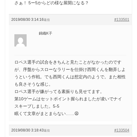
さぁ！ 5ー5からどの様な展開になる？
2019/08/30 3:14:16
#133501
返信
錦織K子
ロペス選手の試合をきちんと見たことがなかったのです
が、序盤からスローなラリーを仕掛け西岡くんを翻弄しよ
うという作戦。でも西岡くんは想定内のようで。また相性
も良さそうな感じ。
ロペス選手が嫌がってる素振りも見せてます。
第10ゲームはセットポイント握られましたが凌いでナイ
スキープしました。5-5
眠くて文章がまとまらない……😩
2019/08/30 3:18:43
#133504
返信