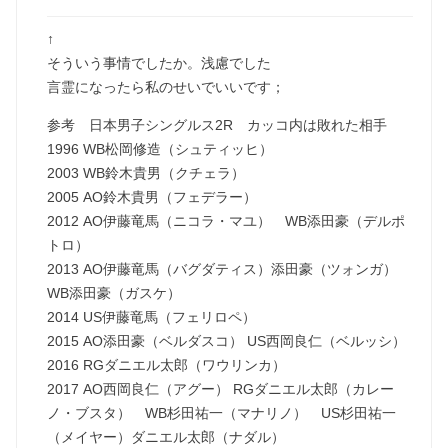
↑
そういう事情でしたか。浅慮でした
言霊になったら私のせいでいいです；
参考 日本男子シングルス2R カッコ内は敗れた相手
1996 WB松岡修造（シュティッヒ）
2003 WB鈴木貴男（クチェラ）
2005 AO鈴木貴男（フェデラー）
2012 AO伊藤竜馬（ニコラ・マユ） WB添田豪（デルポ
トロ）
2013 AO伊藤竜馬（バグダティス）添田豪（ツォンガ）
WB添田豪（ガスケ）
2014 US伊藤竜馬（フェリロペ）
2015 AO添田豪（ベルダスコ） US西岡良仁（ベルッシ）
2016 RGダニエル太郎（ワウリンカ）
2017 AO西岡良仁（アグー） RGダニエル太郎（カレー
ノ・ブスタ） WB杉田祐一（マナリノ） US杉田祐一
（メイヤー）ダニエル太郎（ナダル）