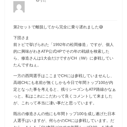
ゆうた
第2セットで離脱してから完全に乗り遅れました😅
下団さま
前トピで挙げられた「1992年の松岡修造」ですが、個人
的に興味がわきATP公式HPでその年の戦績を検索した
ら、修造さんは1大会だけですがCH（IW）に参戦してい
たんですねぇ。
一方の西岡選手はここまでCHには参戦していませんし、
高雄CHにも名前が無くしかも今日で年間トップ100が内
定となった事を考えると、残りシーズンもATP路線かなぁ
っと。私はこれにこだわって良くコメントして来ました
が、これって本当に凄い事だと思っています。
既出の修造さんの他にも年間トップ100を成し遂げた日本
人選手はいますが、何らかのCHには参戦しています。だ