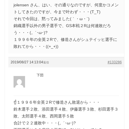
jolensen さん、はい、その通りなのですが、何度かコメン
トしてきたのですが、今まで叶わず・・・(T_T)
それで今回は、黙ってみました(｀・ω・´)ゞ
錦織選手以外の男子選手で、GS本戦２Rは何連敗だろ
う・・・(。´･ω･)?
１９９６年の全英２Rで、修造さんがシュテイッヒ選手に
敗れてから・・・((+_+))
2019/08/27 14:13:04
#133286
返信
下団
☝１９９６年全英２Rで修造さん敗退から・・・
鈴木選手２敗、添田選手４敗、伊藤選手３敗、杉田選手３
敗、太郎選手４敗、西岡選手５敗
合計で２２連敗中・・・(。´･ω･)?