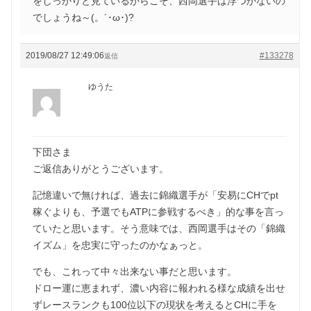
をしっかりと見ているからこそ、西岡選手は浮つかないの
でしょうね～(。´･ω･)?
2019/08/27 12:49:06
#133278
返信
ゆうた
下団さま
ご返信ありがとうございます。
記憶違いで無ければ、過去に錦織選手が「安易にCHでpt
稼ぐよりも、予選でもATPに参戦するべき」的な事を言っ
ていたと思います。そう意味では、西岡選手はその「錦織
イズム」を忠実に守ったのかなぁっと。
でも、これって中々出来ない事だと思います。
ドロー運に恵まれず、濃い内容に報われる様な成績を出せ
ずレースランクも100位以下の現状を考えるとCHに手を