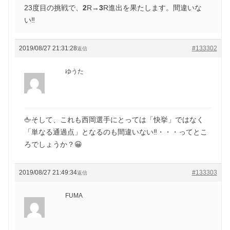
23度目の挑戦で、
2
R→
3
R進出を果たします。間違いな
い‼️
2019/08/27 21:31:28
#133302
返信
ゆうた
🖕そして、これも西岡選手にとっては「快挙」ではなく
「単なる通過点」となるのも間違いない‼️・・・ってとこ
ろでしょうか？😀
2019/08/27 21:49:34
#133303
返信
FUMA