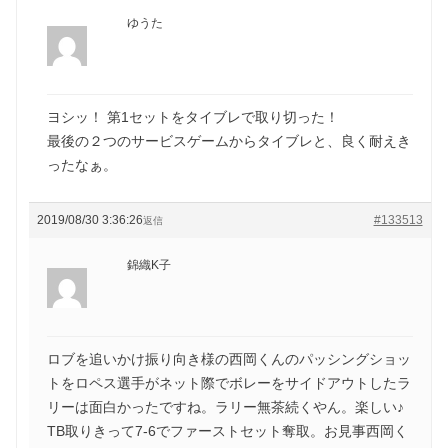
ゆうた
ヨシッ！ 第1セットをタイブレで取り切った！
最後の２つのサービスゲームからタイブレと、良く耐えき
ったなぁ。
2019/08/30 3:36:26
#133513
返信
錦織K子
ロブを追いかけ振り向き様の西岡くんのパッシングショッ
トをロペス選手がネット際でボレーをサイドアウトしたラ
リーは面白かったですね。ラリー無茶続くやん。楽しい♪
TB取りきって7-6でファーストセット奪取。お見事西岡く