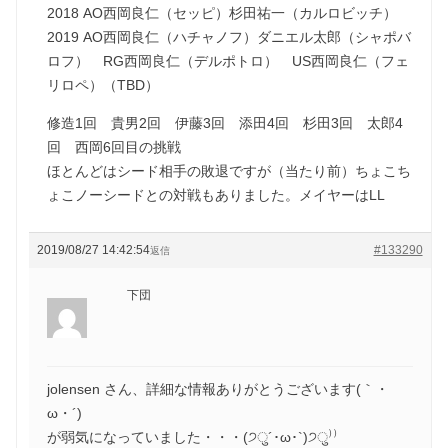
2018 AO西岡良仁（セッピ）杉田祐一（カルロビッチ）
2019 AO西岡良仁（ハチャノフ）ダニエル太郎（シャポバ
ロフ） RG西岡良仁（デルポトロ） US西岡良仁（フェ
リロペ）（TBD）
修造1回 貴男2回 伊藤3回 添田4回 杉田3回 太郎4
回 西岡6回目の挑戦
ほとんどはシード相手の敗退ですが（当たり前）ちょこち
ょこノーシードとの対戦もありました。メイヤーはLL
2019/08/27 14:42:54
#133290
返信
下団
jolensen さん、詳細な情報ありがとうございます(｀・
ω・´)ゞ
が弱気になっていました・・・(੭ु´･ω･`)੭ु⁾⁾