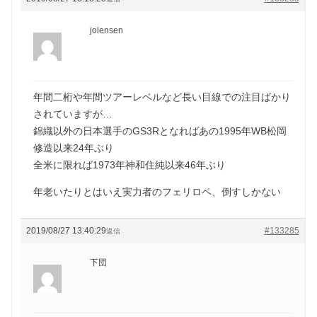
jolensen
年間二桁や年間ツアーレベルなど長い目線での注目ばかり
されていますが…
錦織以外の日本選手のGS3Rとなればあの1995年WB松岡
修造以来24年ぶり
全米に限れば1973年神和住純以来46年ぶり
年老いたりとはいえ実力者のフェリロペ、倒すしかない
2019/08/27 13:40:29
#133285
返信
下団