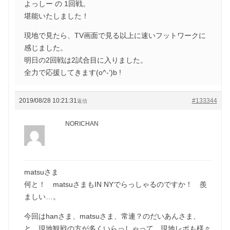
よっしー の 1回戦。
堪能いたしました！
現地で見たら、TV画面で見る以上に速いフットワークに
感じました。
明日の2回戦は2試合目に入りました。
全力で応援してきます(o^-‘)b !
2019/08/28 10:21:31
#133344
返信
NORICHAN
matsuさま
何と！ matsuさまもIN NYでらっしゃるのですか！ 羨
ましい…。
今回はhanさま、matsuさま、常連？のだいあんさま、
と、現地観戦の方が多くいらっしゃって、現地レポも様々