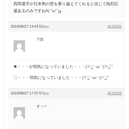
西岡選手が日本勢の壁を乗り越えてくれると信じて熱烈応
援あるのみですね٩( ”ω” )و
2019/08/27 14:43:52
#133291
返信
下団
✖・・・が弱気になっていました・・・(੭ु´･ω･`)੭ु⁾⁾
〇・・・弱気になっていました・・・(੭ु´･ω･`)੭ु⁾⁾
2019/08/27 17:07:57
#133293
返信
すぅー