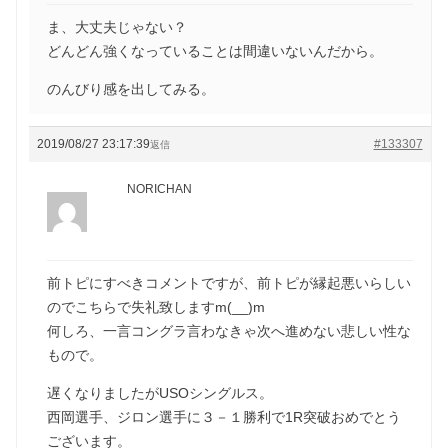
ま、大丈夫じゃない？
どんどん強くなっていることは間違いないんだから。
のんびり感を出してみる。
2019/08/27 23:17:39
#133307
返信
NORICHAN
前トピにすべきコメントですが、前トピが縁起悪いらしい
のでこちらで失礼致しますm(__)m
何しろ、一言コングラ言わなきゃ次へ進めない悲しい性な
もので。
遅くなりましたがUSOシングルス。
西岡選手、ジロン選手に３－１勝利で1R突破おめでとう
ございます。