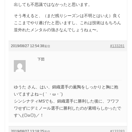
出しても不思議ではなかったと思います。
そう考えると、（まだ残りシーズンは不明とはいえ）良く
ここまでやり遂げたと思いますし、これは技術はもちろん
並外れたメンタルの強さなんでしょうねぇ〜。
2019/08/27 12:54:38
#133281
返信
下団
ゆうた さん、はい、錦織選手の薫陶をしっかりと胸に抱
いてますよね～(｀・ω・´)ゞ
シンシナティMSでも、錦織選手に勝利した後に、フワフ
ワせずにデミノール選手に勝利したのが素晴らしかったで
す＼(◎o◎)／！
2019/08/27 13:18:25
#133283
返信