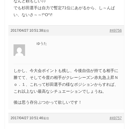
なんと頼もしい♪♪
でも杉田選手は自力で暫定71位にあがるから、し～んぱ
い、ないさ～～!^O^/!
2017/04/27 10:51:38
#49756
返信
ゆうた
しかし、今大会ポイントも残し、今後自信が持てる相手に
勝てて、そして今度の相手がクレーシーズン赤丸急上昇Ｎ
ｏ．１、これって杉田選手の様なポジションからすれば、
これ以上ない最高なシチュエーションでしょうね。
後は思う存分ぶつかって欲しいです！
2017/04/27 10:51:46
#49757
返信