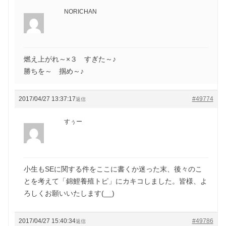
NORICHAN
燃え上がれ～×３ すぎた～♪
勝ちを～ 掴め～♪
2017/04/27 13:37:17
#49774
返信
すぅー
小生もSEに関する件をここに書くか迷った末、後々のこ
とを考えて「錦鯉養殖トピ」にカキコしました。皆様、よ
ろしくお願いいたします(__)
2017/04/27 15:40:34
#49786
返信