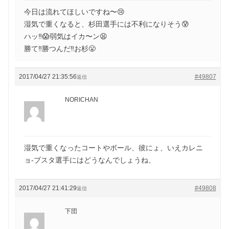
今日は流れてほしいですね〜😢
湿気で重くなると、杉田選手には不利になりそう😰
ハッ‼️😱弱気はイカ〜ン😫
勝て‼️勝つんだ‼️お杉😤
2017/04/27 21:35:56
#49807
返信
NORICHAN
湿気で重くなったコートやボール、彼にょ、いえカレニ
ョ-ブスタ選手にはどうなんでしょうね、
2017/04/27 21:41:29
#49808
返信
下団