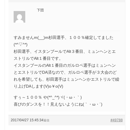
下団
すみませんm(__)m杉田選手、１００％確定してました
(*^▽^*)
杉田選手、イスタンブールでAlt３番目、ミュンヘンとエ
ストリルでAlt１番目です。
イスタンブールのAlt１番目のガルロペ選手はミュンヘン
とエストリルでDA済なので、ガルロペ選手が３大会のど
れを希望しても、杉田選手はミュンヘンかエストリルで繰
り上げDAします(V)o￥o(V)
すぅ～１００％ や(*^_^*)ヾ(・ω・｀)
喜びのダンスを！！見えないようにね(｀・ω・´)ゞ
2017/04/27 15:45:34
#49788
返信