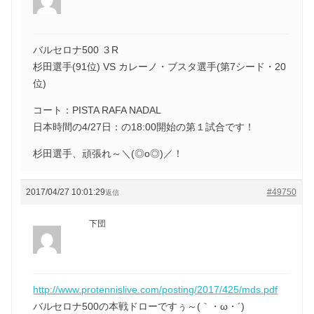
バルセロナ500 ３R
杉田選手(91位) VS カレーノ・ブスタ選手(第7シード・20
位)
コート：PISTA RAFA NADAL
日本時間の4/27日：の18:00開始の第１試合です！
杉田選手、頑張れ～＼(◎o◎)／！
2017/04/27 10:01:29
#49750
返信
下団
http://www.protennislive.com/posting/2017/425/mds.pdf
バルセロナ500の本戦ドローですぅ～(｀・ω・´)ゞ