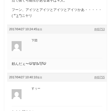
点で抜く可能性がある選手は４人。
フーン、アイツとアイツとアイツとアイツかあ・・・・・
( ͡° ͜ʖ ͡°)ニヤリ
2017/04/27 10:24:45
#49753
返信
下団
頼んだぇ〜🐯👿📝😈🐯
2017/04/27 10:40:10
#49755
返信
すぅー