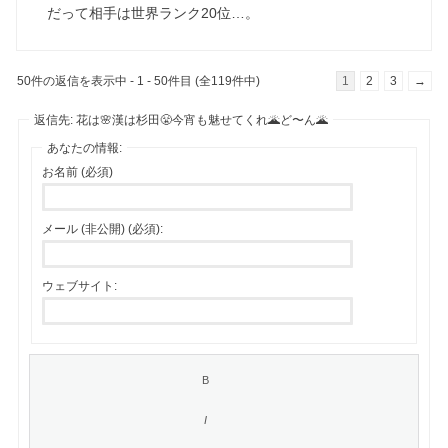
だって相手は世界ランク20位…。
50件の返信を表示中 - 1 - 50件目 (全119件中)
1
2
3
→
返信先: 花は🌸漢は杉田😤今宵も魅せてくれ🌋ど〜ん🌋
あなたの情報:
お名前 (必須)
メール (非公開) (必須):
ウェブサイト: