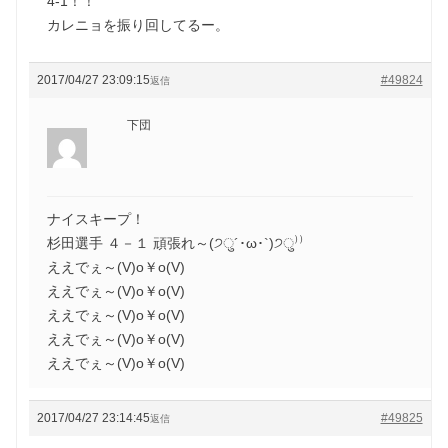
4-1！！
カレニョを振り回してるー。
2017/04/27 23:09:15
#49824
返信
下団
ナイスキープ！
杉田選手 ４－１ 頑張れ～(੭ु´･ω･`)੭ु⁾⁾
ええでぇ～(V)o￥o(V)
ええでぇ～(V)o￥o(V)
ええでぇ～(V)o￥o(V)
ええでぇ～(V)o￥o(V)
ええでぇ～(V)o￥o(V)
2017/04/27 23:14:45
#49825
返信