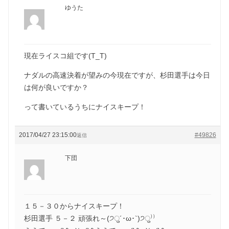
ゆうた
現在ライスコ組です(T_T)
ナダルの高速決着が望みの今現在ですが、杉田選手は今日
は何が良いですか？
って書いているうちにナイスキープ！
2017/04/27 23:15:00
#49826
返信
下団
１５－３０からナイスキープ！
杉田選手 ５－２ 頑張れ～(੭ु´･ω･`)੭ु⁾⁾