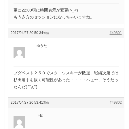
更に22:00頃に時間表示が変更(>_<)
もう夕方のセッションになっちゃいますね。
2017/04/27 20:50:34
#49801
返信
ゆうた
ブダペスト２５０でスタコウスキーが敗退、戦績次第では
杉田選手を抜く可能性があった・・・・へぇ〜、そうだっ
たんだ( ͡° ͜ʖ ͡°)
2017/04/27 20:53:41
#49802
返信
下団