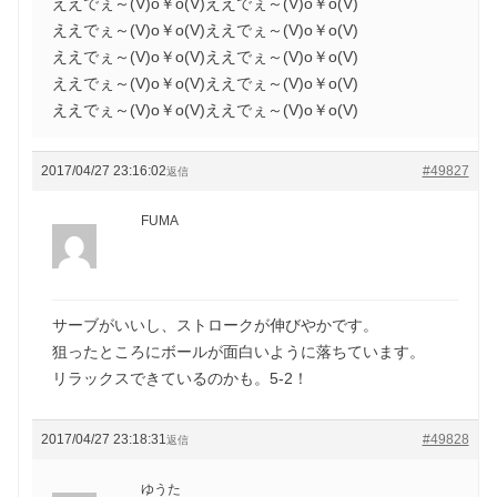
ええでぇ～(V)o￥o(V)ええでぇ～(V)o￥o(V)
ええでぇ～(V)o￥o(V)ええでぇ～(V)o￥o(V)
ええでぇ～(V)o￥o(V)ええでぇ～(V)o￥o(V)
ええでぇ～(V)o￥o(V)ええでぇ～(V)o￥o(V)
ええでぇ～(V)o￥o(V)ええでぇ～(V)o￥o(V)
2017/04/27 23:16:02
#49827
返信
FUMA
サーブがいいし、ストロークが伸びやかです。
狙ったところにボールが面白いように落ちています。
リラックスできているのかも。5-2！
2017/04/27 23:18:31
#49828
返信
ゆうた