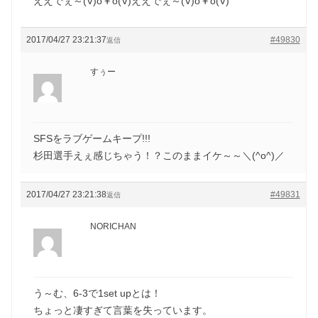
ええでぇ～(V)o￥o(V)ええでぇ～(V)o￥o(V)
2017/04/27 23:21:37
#49830
返信
すぅー
SFSをラブゲームキープ!!!
杉田選手えぇ感じちゃう！？このままイケ～～＼(^o^)／
2017/04/27 23:21:38
#49831
返信
NORICHAN
う～む、6-3で1set upとは！
ちょっと凄すぎて言葉を失っています。