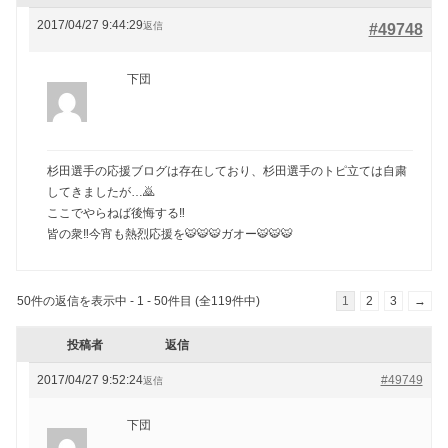
2017/04/27 9:44:29
返信
#49748
下団
杉田選手の応援ブログは存在しており、杉田選手のトピ立ては自粛
してきましたが…🙇
ここでやらねば後悔する‼️
皆の衆‼️今宵も熱烈応援を🐯🐯🐯ガオー🐯🐯🐯
50件の返信を表示中 - 1 - 50件目 (全119件中)
1
2
3
→
投稿者
返信
2017/04/27 9:52:24
#49749
返信
下団