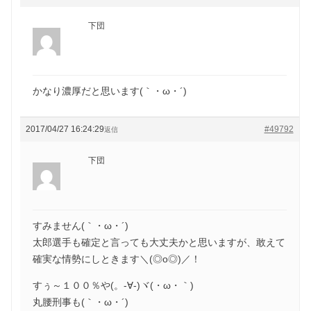
下団
かなり濃厚だと思います(｀・ω・´)ゞ
2017/04/27 16:24:29
#49792
返信
下団
すみません(｀・ω・´)ゞ
太郎選手も確定と言っても大丈夫かと思いますが、敢えて
確実な情勢にしときます＼(◎o◎)／！
すぅ～１００％や(。-∀-)ヾ(・ω・｀)
丸腰刑事も(｀・ω・´)ゞ