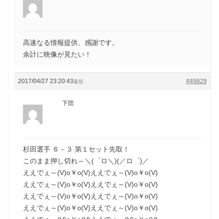
高速なる情報提供、感謝です。
余計に映像が見たい！
2017/04/27 23:20:43
#49829
返信
下団
杉田選手 ６－３ 第１セット先取！
このまま押し切れ～＼(゜ロ＼)(／ロ゜)／
ええでぇ～(V)o￥o(V)ええでぇ～(V)o￥o(V)
ええでぇ～(V)o￥o(V)ええでぇ～(V)o￥o(V)
ええでぇ～(V)o￥o(V)ええでぇ～(V)o￥o(V)
ええでぇ～(V)o￥o(V)ええでぇ～(V)o￥o(V)