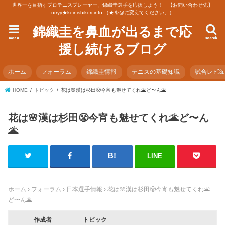
世界一を目指すプロテニスプレーヤー、錦織圭選手を応援しよう！ 【お問い合わせ先】
urryy★keinishikori.info （★を@に変えてください。）
錦織圭を鼻血が出るまで応
menu
search
援し続けるブログ
ホーム
フォーラム
錦織圭情報
テニスの基礎知識
試合レビ
HOME
トピック
花は🌸漢は杉田😤今宵も魅せてくれ🌋ど〜ん🌋
花は🌸漢は杉田😤今宵も魅せてくれ🌋ど〜ん
🌋
LINE
ホーム
›
フォーラム
›
日本選手情報
›
花は🌸漢は杉田😤今宵も魅せてくれ🌋
ど〜ん🌋
作成者
トピック