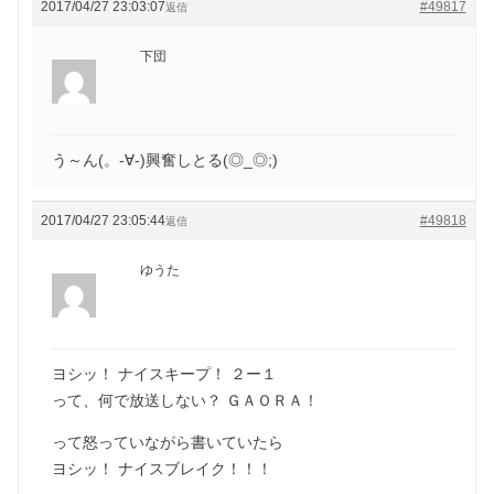
2017/04/27 23:03:07
#49817
返信
下団
う～ん(。-∀-)興奮しとる(◎_◎;)
2017/04/27 23:05:44
#49818
返信
ゆうた
ヨシッ！ ナイスキープ！ ２ー１
って、何で放送しない？ ＧＡＯＲＡ！
って怒っていながら書いていたら
ヨシッ！ ナイスブレイク！！！