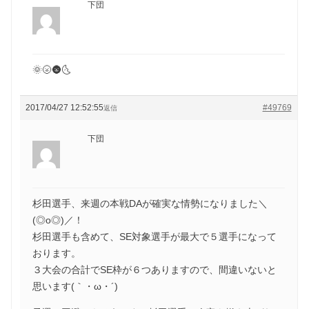
下団
🌞🌝🌚🌜
2017/04/27 12:52:55
#49769
返信
下団
杉田選手、来週の本戦DAが確実な情勢になりました＼
(◎o◎)／！
杉田選手も含めて、SE対象選手が最大で５選手になって
おります。
３大会の合計でSE枠が６つありますので、間違いないと
思います(｀・ω・´)ゞ