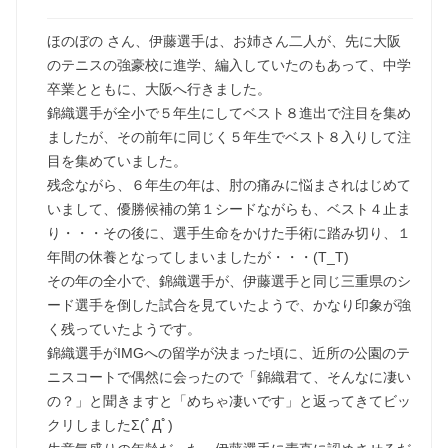
ほのぼの さん、伊藤選手は、お姉さん二人が、先に大阪
のテニスの強豪校に進学、編入していたのもあって、中学
卒業とともに、大阪へ行きました。
錦織選手が全小で５年生にしてベスト８進出で注目を集め
ましたが、その前年に同じく５年生でベスト８入りして注
目を集めていました。
残念ながら、６年生の年は、肘の痛みに悩まされはじめて
いまして、優勝候補の第１シードながらも、ベスト４止ま
り・・・その後に、選手生命をかけた手術に踏み切り、１
年間の休養となってしまいましたが・・・(T_T)
その年の全小で、錦織選手が、伊藤選手と同じ三重県のシ
ード選手を倒した試合を見ていたようで、かなり印象が強
く残っていたようです。
錦織選手がIMGへの留学が決まった頃に、近所の公園のテ
ニスコートで偶然に会ったので「錦織君て、そんなに凄い
の？」と聞きますと「めちゃ凄いです」と返ってきてビッ
クリしましたΣ(ﾟДﾟ)