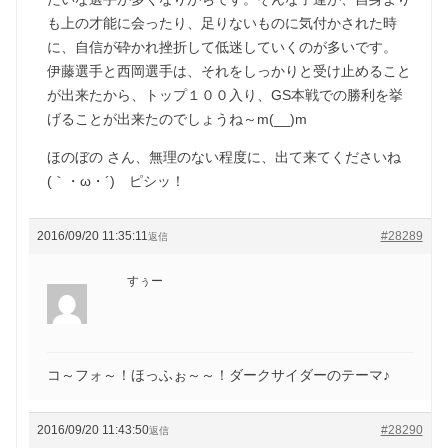
も上の才能に会ったり、足りないものに気付かされた時
に、自信が砕かれ挫折して低迷していくのが多いです。
伊藤選手と西岡選手は、それをしっかりと受け止めること
が出来たから、トップ１００入り、GS本戦での勝利を挙
げることが出来たのでしょうね～m(__)m
ほのぼの さん、無理のない程度に、出て来てくださいね
(｀・ω・´)ゞピシッ！
2016/09/20 11:35:11
#28289
返信
すぅー
コ～フォ～！ほっふぉ～～！ダークサイダーのテーマ♪
2016/09/20 11:43:50
#28290
返信