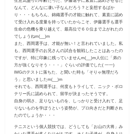
生意気盛りの年齢だった、伊藤選手に素直に認めさせるだ
なんて、どんなに凄い子なんだろう？と妄想するばか
り・・・もちろん、錦織選手の才能に触れて、素直に認め
て受け入れる度量を持っていたからこそ、伊藤選手も選手
生命の危機を乗り越えて、最高位で６０位まで上がれたの
でしょうねm(__)m
また、西岡選手は、才能が無い！と言われていました。私
も、西岡選手のお兄さんの試合を観戦したことはあったの
ですが、特に印象に残っていませんm(__)m人伝に「弟の
方が強くなりそう・・・」ぐらいの評価でした( 一一)
IMGのテストに落ちた、と聞いた時も「そりゃ無理だろ
う」と思いましたm(__)m
それでも、西岡選手は、何度もトライして、ニック・ボロ
テリー氏に認められて、留学が決まったそうです。
自身の弱さ、足りないものを、しっかりと受け入れて、足
りないものを学ぼうという姿勢が、プロ向きだと判断され
たのでしょうか・・・
テニスという個人競技では、どうしても「お山の大将」み
たいな選手が多くなりがちです。そんな子達が、自身より