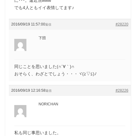
に･･･。遠近法www
でも4人ともイイ表情してます♪
2016/09/19 11:57:00
#28220
返信
下団
同じことを思いました(∩´∀｀)∩
おそらく、わざとでしょう・・・ヾ(≧▽≦)ﾉ
2016/09/19 12:16:58
#28226
返信
NORICHAN
私も同じ事思いました。