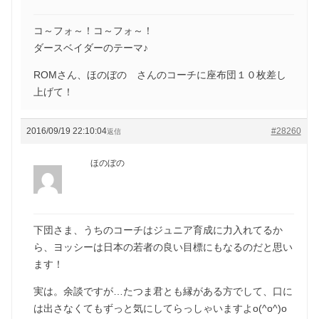
コ～フォ～！コ～フォ～！
ダースベイダーのテーマ♪
ROMさん、ほのぼの さんのコーチに座布団１０枚差し
上げて！
2016/09/19 22:10:04
#28260
返信
ほのぼの
下団さま、うちのコーチはジュニア育成に力入れてるか
ら、ヨッシーは日本の若者の良い目標にもなるのだと思い
ます！
実は。余談ですが…たつま君とも縁がある方でして、口に
は出さなくてもずっと気にしてらっしゃいますよo(^o^)o