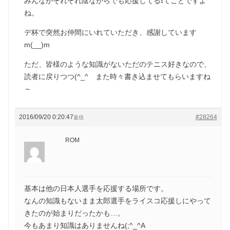
みんながそれぞれ陰ながらでも応援してる❗てことですよ
ね。
デ杯で突然お仲間にいれていただき、感謝しています
m(__)m
ただ、皆様のような知識がないただのテニス好きなので、
読者に戻りつつ(^_^ゞまた時々書き込ませてもらいますね
～
2016/09/20 0:20:47
#28264
返信
ROM
基本は他の日本人選手を応援する場所です。
なんの知識もないまま太郎選手をライスコ応援しにやって
きたのが始まりだったかも…。
今もあまり知識はありませんね(;^_^A