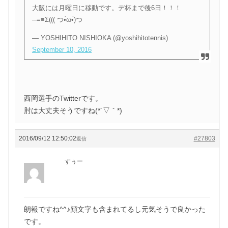
大阪には月曜日に移動です。デ杯まで後6日！！！
─=≡Σ((( つ•̀ω•́)つ
— YOSHIHITO NISHIOKA (@yoshihitotennis)
September 10, 2016
西岡選手のTwitterです。
肘は大丈夫そうですね(*´▽｀*)
2016/09/12 12:50:02
#27803
返信
すぅー
朗報ですね^^♪顔文字も含まれてるし元気そうで良かった
です。