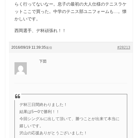
らく行ってないなー。息子の最初の大人仕様のテニスラケ
ットここで買った。中学のテニス部ユニフォームも…。懐
かしいです。
西岡選手、デ杯頑張れ！！
2016/09/19 11:39:35
#28213
返信
下団
デ杯三日間終わりました！
結果は5ー0で勝利！！
今回シングルに出して頂いて、勝つことが出来て本当に
嬉しいです。
沢山の応援ありがとうございました！