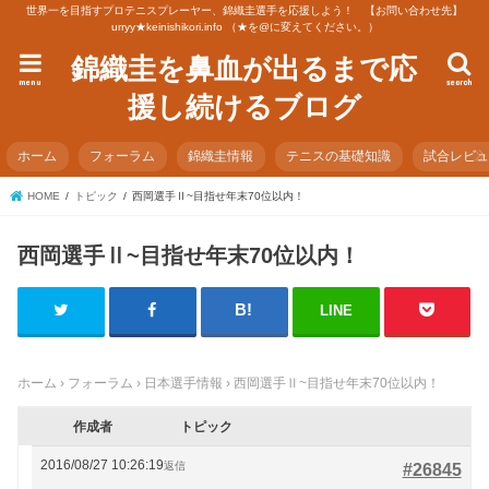
世界一を目指すプロテニスプレーヤー、錦織圭選手を応援しよう！ 【お問い合わせ先】
urryy★keinishikori.info （★を@に変えてください。）
錦織圭を鼻血が出るまで応
menu
search
援し続けるブログ
ホーム
フォーラム
錦織圭情報
テニスの基礎知識
試合レビ
HOME
トピック
西岡選手Ⅱ~目指せ年末70位以内！
西岡選手Ⅱ~目指せ年末70位以内！
LINE
ホーム
›
フォーラム
›
日本選手情報
›
西岡選手Ⅱ~目指せ年末70位以内！
作成者
トピック
2016/08/27 10:26:19
返信
#26845