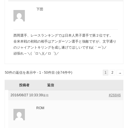
下団
西岡選手、レースランキングでは日本人男子選手で第２位です。
全米本戦の初戦の相手はアンダーソン選手と強敵ですが、文字通り
のジャイアントキリングを成し遂げてほしいですね( ｀ー´)ノ
頑張れ～＼(゜ロ＼)(／ロ゜)／
50件の返信を表示中 - 1 - 50件目 (全74件中)
1
2
→
投稿者
返信
2016/08/27 10:33:39
#26846
返信
ROM