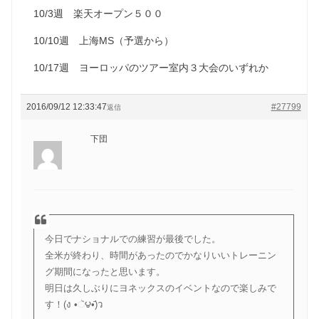
10/3週 楽天オープン５００
10/10週 上海MS（予選から）
10/17週 ヨーロッパのツアー室内３大会のいずれか
2016/09/12 12:33:47
#27799
返信
下団
今日でナショナルでの練習が最後でした。
全米が終わり、時間があったのでかなりいいトレーニン
グ期間になったと思います。
明日は久しぶりにヨネックスのイベントなので楽しみで
す！(ง •ૅ౪•᷄)ว