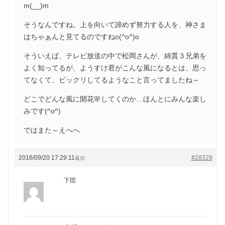
m(__)m
そうなんですね。上を向いて諦めず努力する人を、神さま
はちゃぁんと見てるのですねo(^o^)o
そういえば、テレビ放送の中で松岡さんが、綿貫３兄弟を
よく知ってるが、ようすけ君がこんな風になるとは、思っ
てなくて、ビックリしてるようなこと言ってましたね～
どこでどんな風に開花🌸してくのか…ほんとにみんな楽し
みです(^o^)
ではまた～えへへ
2016/09/20 17:29:11
#28329
返信
下団