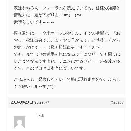
表はもちろん、フォーラムを読んでいても、皆様の知識と
情報力に、頭が下がります<m(__)m>
素晴らしいです～～～
振り返れば・・全米オープンやデルレイでの活躍で、『お
おっ！松江出身でここまでやる子がぁ！』と感激してから
の追っかけで・・（私も松江出身です＾＾えへ）
でも、今では他の選手も気になるようになり、でも周りは
そこまでなんですよね。テニスはするけど・・の友達が多
くて、このブログは本当に楽しいです。
これからも、発言した～い！て時は現れますので、よろし
くお願いしま～す(^^)/
2016/09/20 11:26:22
#28288
返信
下団