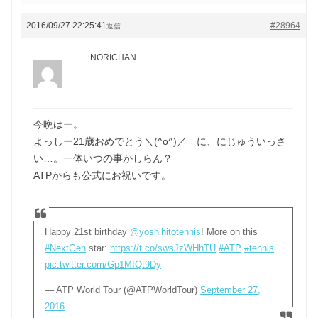
2016/09/27 22:25:41
#28964
返信
NORICHAN
今晩はー。
よっしー21歳おめでとう＼(^o^)／ に、にじゅういっさ
い…。一体いつの事かしらん？
ATPからも公式にお祝いです。
Happy 21st birthday
@yoshihitotennis
! More on this
#NextGen
star:
https://t.co/swsJzWHhTU
#ATP
#tennis
pic.twitter.com/Gp1MIQt9Dy
— ATP World Tour (@ATPWorldTour)
September 27,
2016