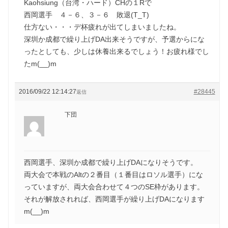
Kaohsiung（台湾・ハード）CHの１Rで
西岡選手 ４－６、３－６ 敗退(T_T)
仕方ない・・・デ杯疲れが出てしまいましたね。
深圳か成都で繰り上げDA出来そうですが、予選からにな
ったとしても、少しは休養出来るでしょう！お疲れ様でし
たm(__)m
2016/09/22 12:14:27
#28445
返信
下団
西岡選手、深圳か成都で繰り上げDAになりそうです。
両大会で本戦のAltの２番目（１番目はロソル選手）にな
っていますが、両大会合わせて４つのSE枠があります。
それが解放されれば、西岡選手が繰り上げDAになります
m(__)m