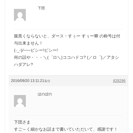
下団
腹黒くならないと、ダース・すぅー すぅー卿 の称号は付
与出来ません！
(-_-)/~~~ピシー!ピシー!
何の話や・・・＼(゜ロ＼)ココハドコ? (／ロ゜)／アタシ
ハダアレ?
2016/09/20 13:11:21
#28296
返信
ほのぼの
下団さま
すご～く細かなお話まで書いていただいて、感謝です！