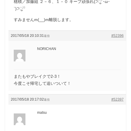
穂積／加藤組 ２－６、１－０ キープ頑張れ(੭ु´･ω･
`)੭ु⁾⁾
すみませんm(__)m離脱します。
2017/05/18 20:10:31
#52396
返信
NORICHAN
またもやブレイクで2-3！
今度こそ帰宅して追いついて！
2017/05/18 20:17:02
#52397
返信
matsu