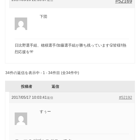
#52169
下団
日比野選手組、穂積選手/加藤選手組が勝ち残っています😤皆様‼️熱
烈応援を🎌
34件の返信を表示中 - 1 - 34件目 (全34件中)
投稿者
返信
2017/05/17 10:03:41
#52192
返信
すぅー