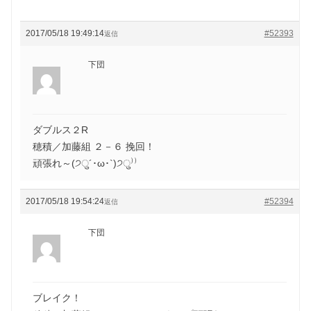
2017/05/18 19:49:14
#52393
返信
下団
ダブルス２R
穂積／加藤組 ２－６ 挽回！
頑張れ～(੭ु´･ω･`)੭ु⁾⁾
2017/05/18 19:54:24
#52394
返信
下団
ブレイク！