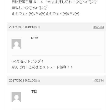
日比野選手組 ６－４ このまま押し切れ～(੭ु´･ω･`)੭ु⁾⁾
頑張れ～(੭ु´･ω･`)੭ु⁾⁾
ええでぇ～(V)o￥o(V)ええでぇ～(V)o￥o(V)
2017/05/18 0:49:15
#52283
返信
ROM
6-4でセットアップ！
がんばれ！このままストレート勝利！！
2017/05/18 0:51:00
#52284
返信
下団