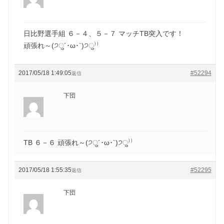
日比野選手組 ６－４、５－７ マッチTB突入です！
頑張れ～(੭ु´･ω･`)੭ु⁾⁾
2017/05/18 1:49:05
#52294
返信
下団
TB ６－６ 頑張れ～(੭ु´･ω･`)੭ु⁾⁾
2017/05/18 1:55:35
#52295
返信
下団