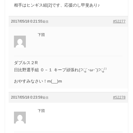
相手はヒンギス組[2]です、応援のし甲斐あり♪
2017/05/18 0:21:55
#52277
返信
下団
ダブルス２R
日比野選手組 ０－１ キープ頑張れ(੭ु´･ω･`)੭ु⁾⁾
おやすみなさい！m(__)m
2017/05/18 0:23:59
#52278
返信
下団