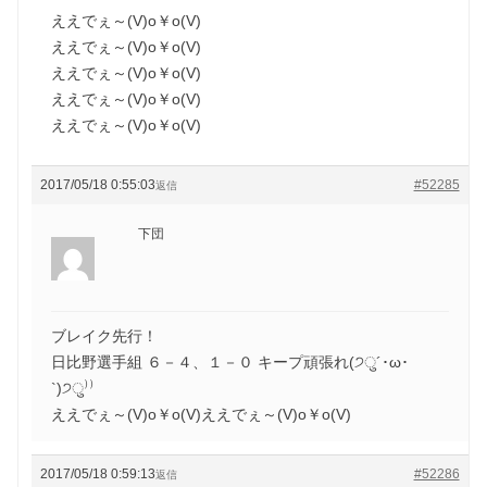
ええでぇ～(V)o￥o(V)
ええでぇ～(V)o￥o(V)
ええでぇ～(V)o￥o(V)
ええでぇ～(V)o￥o(V)
ええでぇ～(V)o￥o(V)
2017/05/18 0:55:03
#52285
返信
下団
ブレイク先行！
日比野選手組 ６－４、１－０ キープ頑張れ(੭ु´･ω･
`)੭ु⁾⁾
ええでぇ～(V)o￥o(V)ええでぇ～(V)o￥o(V)
2017/05/18 0:59:13
#52286
返信