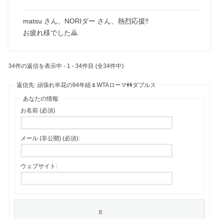
matsu さん、NORIダー さん、熱烈応援‼️
お疲れ様でした🙇
34件の返信を表示中 - 1 - 34件目 (全34件中)
返信先: 頑張れ🌸花の94年組🌷WTAローマ👭ダブルス
あなたの情報:
お名前 (必須)
メール (非公開) (必須):
ウェブサイト: