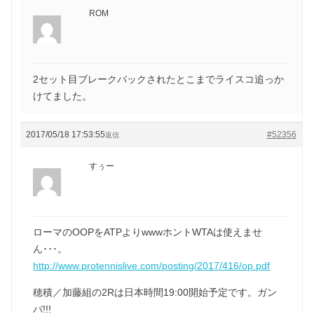
ROM
2セット目ブレークバックされたとこまでライスコ追っか
けてました。
2017/05/18 17:53:55
#52356
返信
すぅー
ローマのOOPをATPよりwwwホントWTAは使えませ
ん･･･。
http://www.protennislive.com/posting/2017/416/op.pdf
穂積／加藤組の2Rは日本時間19:00開始予定です。ガン
バ!!!