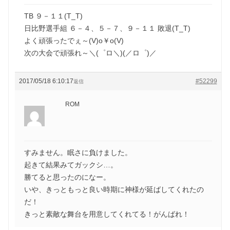
TB ９－１１(T_T)
日比野選手組 ６－４、５－７、９－１１ 敗退(T_T)
よく頑張ったでぇ～(V)o￥o(V)
次の大会で頑張れ～＼(゜ロ＼)(／ロ゜)／
2017/05/18 6:10:17
#52299
返信
ROM
すみません。眠さに負けました。
起きて結果みてガックシ…。
勝てると思ったのになー。
いや、きっともっと良い時期に神様が延ばしてくれたの
だ！
きっと素敵な舞台を用意してくれてる！がんばれ！