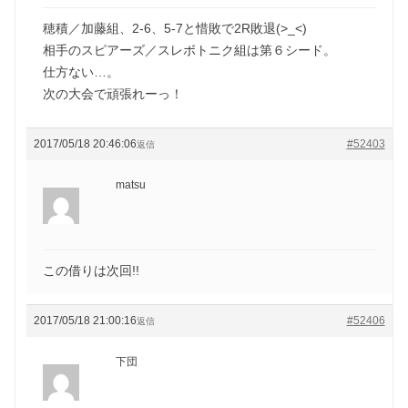
穂積／加藤組、2-6、5-7と惜敗で2R敗退(>_<)
相手のスピアーズ／スレボトニク組は第６シード。
仕方ない…。
次の大会で頑張れーっ！
2017/05/18 20:46:06
#52403
返信
matsu
この借りは次回!!
2017/05/18 21:00:16
#52406
返信
下団