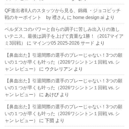
QF進出者8人のスタッツから見る、錦織 ・ジョコビッチ
戦のキーポイント by 禮さん
に
home design ai
より
ベルダスコのパワーと自らの調子に苦しみ出入りの激し
いテニス。最後は調子を上げて貴重な1勝！（2017マイア
ミ3回戦）
に
マインツ05 2025-2026 サード
より
【鼻血出た】引退間際の選手のプレーじゃない！3つの願
いの１つが早くも叶った（2026ワシントン１回戦 vs. シ
ャン レビュー）
に
ウクレリアン
より
【鼻血出た】引退間際の選手のプレーじゃない！3つの願
いの１つが早くも叶った（2026ワシントン１回戦 vs. シ
ャン レビュー）
に
あけび
より
【鼻血出た】引退間際の選手のプレーじゃない！3つの願
いの１つが早くも叶った（2026ワシントン１回戦 vs. シ
ャン レビュー）
に
下団
より