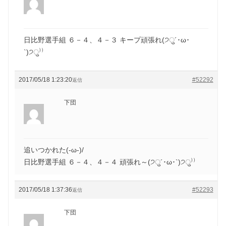
日比野選手組 ６－４、４－３ キープ頑張れ(੭ु´･ω･
`)੭ु⁾⁾
2017/05/18 1:23:20
#52292
返信
下団
追いつかれた(-ω-)/
日比野選手組 ６－４、４－４ 頑張れ～(੭ु´･ω･`)੭ु⁾⁾
2017/05/18 1:37:36
#52293
返信
下団