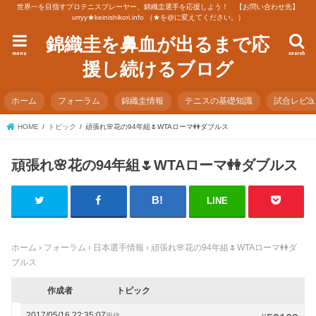
世界一を目指すプロテニスプレーヤー、錦織圭選手を応援しよう！ 【お問い合わせ先】
urryy★keinishikori.info （★を@に変えてください。）
錦織圭を鼻血が出るまで応
menu
search
援し続けるブログ
ホーム
フォーラム
錦織圭情報
テニスの基礎知識
試合レビ
HOME
トピック
頑張れ🌸花の94年組🌷WTAローマ👭ダブルス
頑張れ🌸花の94年組🌷WTAローマ👭ダブルス
LINE
ホーム
›
フォーラム
›
日本選手情報
›
頑張れ🌸花の94年組🌷WTAローマ👭ダ
ブルス
作成者
トピック
2017/05/16 22:35:07
返信