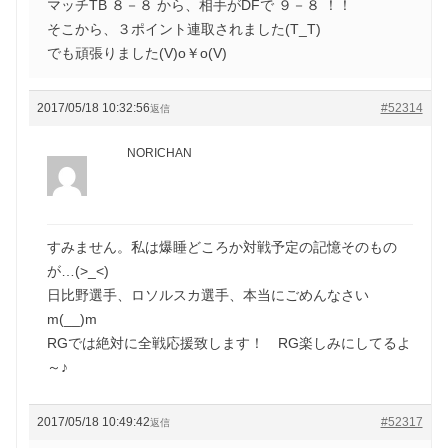
マッチTB ８－８ から、相手がDFで ９－８ ！！
そこから、３ポイント連取されました(T_T)
でも頑張りました(V)o￥o(V)
2017/05/18 10:32:56
#52314
返信
NORICHAN
すみません。私は爆睡どころか対戦予定の記憶そのもの
が…(>_<)
日比野選手、ロソルスカ選手、本当にごめんなさい
m(__)m
RGでは絶対に全戦応援致します！ RG楽しみにしてるよ
～♪
2017/05/18 10:49:42
#52317
返信