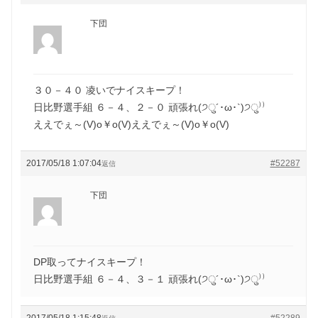
下団
３０－４０ 凌いでナイスキープ！
日比野選手組 ６－４、２－０ 頑張れ(੭ु´･ω･`)੭ु⁾⁾
ええでぇ～(V)o￥o(V)ええでぇ～(V)o￥o(V)
2017/05/18 1:07:04
#52287
返信
下団
DP取ってナイスキープ！
日比野選手組 ６－４、３－１ 頑張れ(੭ु´･ω･`)੭ु⁾⁾
2017/05/18 1:15:48
#52289