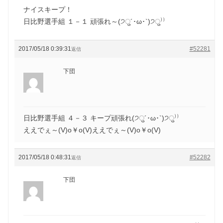
ナイスキープ！
日比野選手組 １－１ 頑張れ～(੭ु´･ω･`)੭ु⁾⁾
2017/05/18 0:39:31
#52281
返信
下団
日比野選手組 ４－３ キープ頑張れ(੭ु´･ω･`)੭ु⁾⁾
ええでぇ～(V)o￥o(V)ええでぇ～(V)o￥o(V)
2017/05/18 0:48:31
#52282
返信
下団