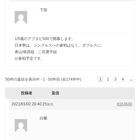
下団
1/5週のアブダビ500で開幕します。
日本勢は、シングルスへの参戦はなく、ダブルスに、
青山/柴原組、二宮選手組
が参戦予定です。
50件の返信を表示中 - 1 - 50件目 (全174件中)
1
2
3
4
→
投稿者
返信
2021/01/02 20:40:25
#163640
返信
白蘭