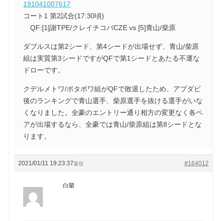
191041007617
コート1 第2試合(17:30頃)
QF:[1]謝TPE/クレイチコバCZE vs [5]青山/柴原
ダブルスは第2シード、第4シードが出場せず、青山/柴原
組は実質第3シードですがQFで第1シードとあたる不運な
ドローです。
クデルメトワ/ポタポワ組がQFで敗退したため、アブダビ
後のランキングで青山選手、柴原選手を抜ける選手がいな
くなりました。全豪のエントリー通り相方の変更なく各ペ
アが出場するなら、全豪では青山/柴原組は第8シードとな
ります。
2021/01/11 19:23:37
#164012
返信
白蘭