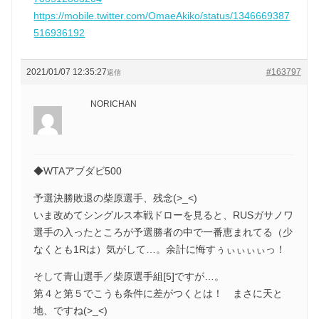
https://mobile.twitter.com/OmaeAkiko/status/1346669387
516936192
2021/01/07 12:35:27
#163797
返信
NORICHAN
◆WTAアブダビ500
予選決勝敗退の柴原選手、残念(>_<)
いま改めてシングルス本戦ドローを見ると、RUSガサノワ
選手の入ったところが予選勝者の中で一番恵まれてる（少
なくとも1Rは）気がして…。余計に悔すぅぃぃぃぃっ！
そして青山選手／柴原選手組[5]ですが…。
第４と第５でこうも条件に差がつくとは！ まさに天と
地、ですね(>_<)