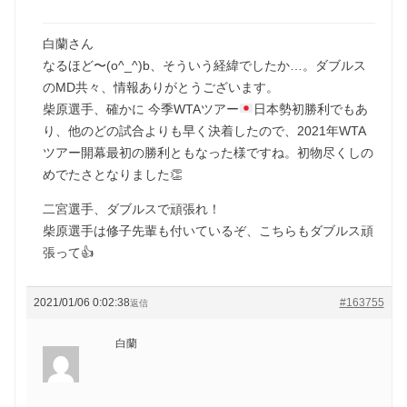
白蘭さん
なるほど〜(o^_^)b、そういう経緯でしたか…。ダブルス
のMD共々、情報ありがとうございます。
柴原選手、確かに 今季WTAツアー
日本勢初勝利でもあ
り、他のどの試合よりも早く決着したので、2021年WTA
ツアー開幕最初の勝利ともなった様ですね。初物尽くしの
めでたさとなりました
👏
二宮選手、ダブルスで頑張れ！
柴原選手は修子先輩も付いているぞ、こちらもダブルス頑
張って👍
2021/01/06 0:02:38
#163755
返信
白蘭