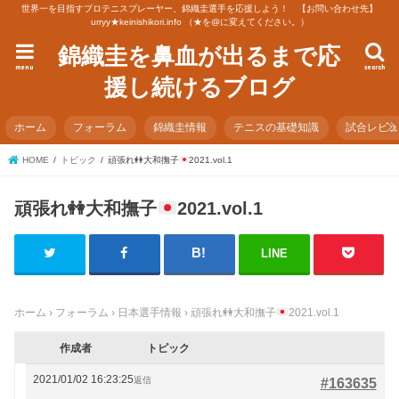
世界一を目指すプロテニスプレーヤー、錦織圭選手を応援しよう！ 【お問い合わせ先】
urryy★keinishikori.info （★を@に変えてください。）
錦織圭を鼻血が出るまで応
menu
search
援し続けるブログ
ホーム
フォーラム
錦織圭情報
テニスの基礎知識
試合レビ
HOME
トピック
頑張れ
👭
大和撫子
2021.vol.1
頑張れ
👭
大和撫子
2021.vol.1
LINE
ホーム
›
フォーラム
›
日本選手情報
›
頑張れ
👭
大和撫子
2021.vol.1
作成者
トピック
2021/01/02 16:23:25
返信
#163635