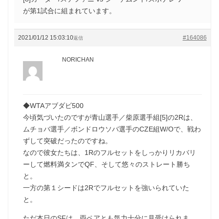
が第1試合に組まれています。
2021/01/12 15:03:10
#164086
返信
NORICHAN
◆WTAアブダビ500
今頃気づいたのですが青山選手／柴原選手組[5]の2Rは、
ムチョバ選手／ボンドロウソバ選手のCZE組W/Oで、戦わ
ずして突破だったのですね。
なので彼女たちは、1Rのフルセットをしっかりリカバリ
ーして燃料満タンでQF、そして悠々のストレート勝ち
と。
一方の第１シードは2Rでフルセットを強いられていた
と。
ただ本日のSFは、両ペアとも気力十分に見受けられま