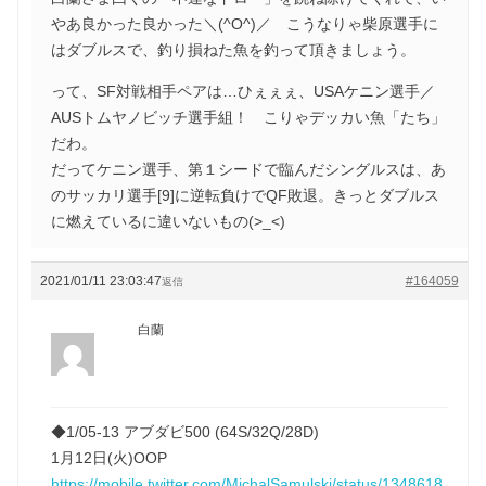
やあ良かった良かった＼(^O^)／ こうなりゃ柴原選手に
はダブルスで、釣り損ねた魚を釣って頂きましょう。
って、SF対戦相手ペアは…ひぇぇぇ、USAケニン選手／
AUSトムヤノビッチ選手組！ こりゃデッカい魚「たち」
だわ。
だってケニン選手、第１シードで臨んだシングルスは、あ
のサッカリ選手[9]に逆転負けでQF敗退。きっとダブルス
に燃えているに違いないもの(>_<)
2021/01/11 23:03:47
#164059
返信
白蘭
◆1/05-13 アブダビ500 (64S/32Q/28D)
1月12日(火)OOP
https://mobile.twitter.com/MichalSamulski/status/1348618