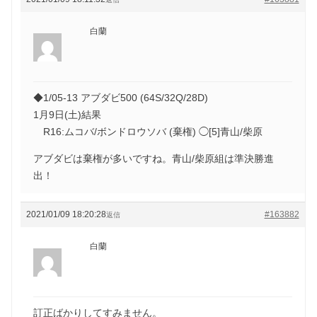
白蘭
◆1/05-13 アブダビ500 (64S/32Q/28D)
1月9日(土)結果
R16:ムコバ/ボンドロウソバ (棄権) ◯[5]青山/柴原
アブダビは棄権が多いですね。青山/柴原組は準決勝進
出！
2021/01/09 18:20:28
#163882
返信
白蘭
訂正ばかりしてすみません。