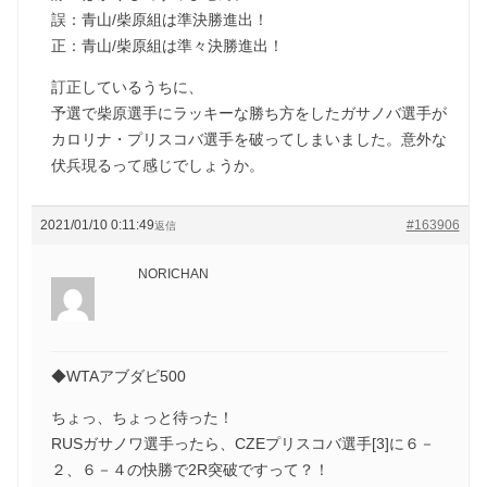
誤：青山/柴原組は準決勝進出！
正：青山/柴原組は準々決勝進出！
訂正しているうちに、
予選で柴原選手にラッキーな勝ち方をしたガサノバ選手が
カロリナ・プリスコバ選手を破ってしまいました。意外な
伏兵現るって感じでしょうか。
2021/01/10 0:11:49
#163906
返信
NORICHAN
◆WTAアブダビ500
ちょっ、ちょっと待った！
RUSガサノワ選手ったら、CZEプリスコバ選手[3]に６－
２、６－４の快勝で2R突破ですって？！