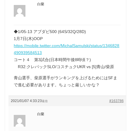
白蘭
◆1/05-13 アブダビ500 (64S/32Q/28D)
1月7日(木)OOP
https://mobile.twitter.com/MichalSamulski/status/1346828
490939584513
コート４ 第3試合(日本時間午後8時頃？)
R32:クレパックSLO/コスチュクUKR vs [5]青山/柴原
青山選手、柴原選手がランキングを上げるためにはSFま
で進む必要があります。ちょっと厳しいかな？
2021/01/07 4:33:23
#163786
返信
白蘭