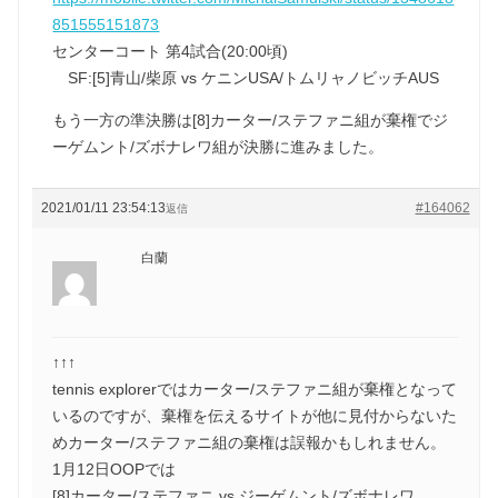
851555151873
センターコート 第4試合(20:00頃)
SF:[5]青山/柴原 vs ケニンUSA/トムリャノビッチAUS
もう一方の準決勝は[8]カーター/ステファニ組が棄権でジ
ーゲムント/ズボナレワ組が決勝に進みました。
2021/01/11 23:54:13
#164062
返信
白蘭
↑↑↑
tennis explorerではカーター/ステファニ組が棄権となって
いるのですが、棄権を伝えるサイトが他に見付からないた
めカーター/ステファニ組の棄権は誤報かもしれません。
1月12日OOPでは
[8]カーター/ステファニ vs ジーゲムント/ズボナレワ