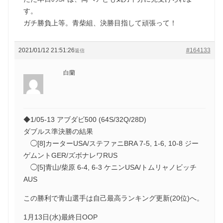
す。
ガチ勝負上等。青柴組、決勝目指して頑張って！
2021/01/12 21:51:26
#164133
返信
白蘭
◆1/05-13 アブダビ500 (64S/32Q/28D)
ダブルス準決勝の結果
◯[8]カーターUSA/ステファニBRA 7-5, 1-6, 10-8 ジー
ゲムントGER/ズボナレワRUS
◯[5]青山/柴原 6-4, 6-3 ケニンUSA/トムリャノビッチ
AUS
この勝利で青山選手は自己最高ランキング更新(20位)へ。
1月13日(水)最終日OOP