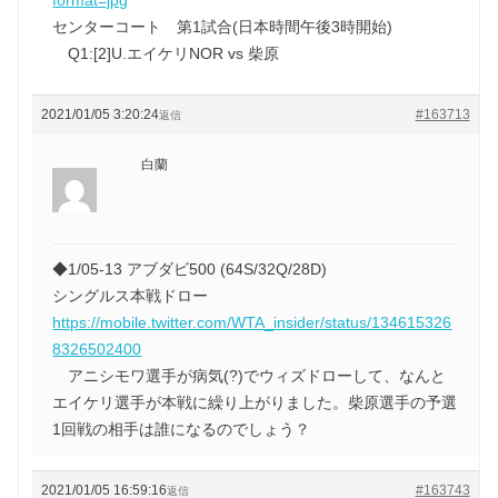
センターコート 第1試合(日本時間午後3時開始)
Q1:[2]U.エイケリNOR vs 柴原
2021/01/05 3:20:24
#163713
返信
白蘭
◆1/05-13 アブダビ500 (64S/32Q/28D)
シングルス本戦ドロー
https://mobile.twitter.com/WTA_insider/status/134615326
8326502400
アニシモワ選手が病気(?)でウィズドローして、なんと
エイケリ選手が本戦に繰り上がりました。柴原選手の予選
1回戦の相手は誰になるのでしょう？
2021/01/05 16:59:16
#163743
返信