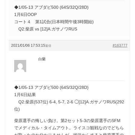
◆1/05-13 アブダビ500 (64S/32Q/28D)
1月6日OOP
コート４ 第1試合(日本時間午後3時開始)
Q2:柴原 vs [12]A.ガサノワRUS
2021/01/06 17:53:15
#163777
返信
白蘭
◆1/05-13 アブダビ500 (64S/32Q/28D)
1月6日結果
Q2:柴原(537位) 6-4, 5-7, 2-6 ◯[12]A.ガサノワRUS(292
位)
柴原選手の悔しい負け。第2セット5-3の柴原選手のSFM
でメディカル・タイムアウト。ライスコ観戦なのでどちら
が取ったのか分かりませんが、状況からすると柴原選手の