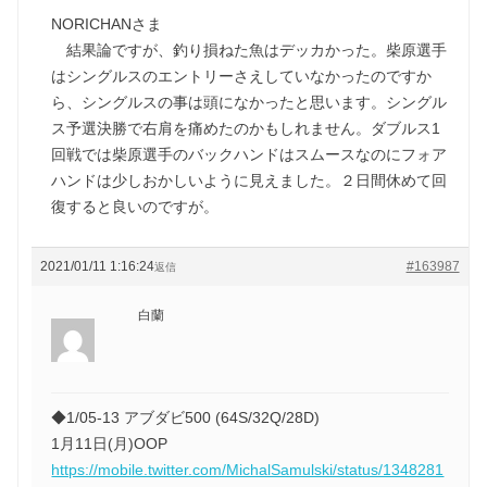
NORICHANさま
結果論ですが、釣り損ねた魚はデッカかった。柴原選手
はシングルスのエントリーさえしていなかったのですか
ら、シングルスの事は頭になかったと思います。シングル
ス予選決勝で右肩を痛めたのかもしれません。ダブルス1
回戦では柴原選手のバックハンドはスムースなのにフォア
ハンドは少しおかしいように見えました。２日間休めて回
復すると良いのですが。
2021/01/11 1:16:24
#163987
返信
白蘭
◆1/05-13 アブダビ500 (64S/32Q/28D)
1月11日(月)OOP
https://mobile.twitter.com/MichalSamulski/status/1348281