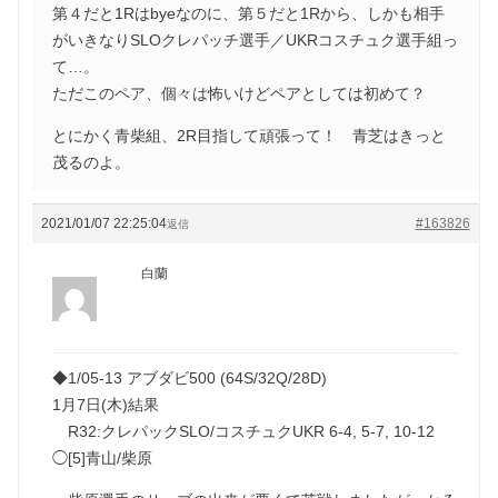
第４だと1Rはbyeなのに、第５だと1Rから、しかも相手
がいきなりSLOクレパッチ選手／UKRコスチュク選手組っ
て…。
ただこのペア、個々は怖いけどペアとしては初めて？
とにかく青柴組、2R目指して頑張って！ 青芝はきっと
茂るのよ。
2021/01/07 22:25:04
#163826
返信
白蘭
◆1/05-13 アブダビ500 (64S/32Q/28D)
1月7日(木)結果
R32:クレパックSLO/コスチュクUKR 6-4, 5-7, 10-12
◯[5]青山/柴原