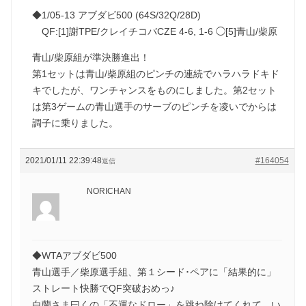
◆1/05-13 アブダビ500 (64S/32Q/28D)
QF:[1]謝TPE/クレイチコバCZE 4-6, 1-6 ◯[5]青山/柴原
青山/柴原組が準決勝進出！
第1セットは青山/柴原組のピンチの連続でハラハラドキド
キでしたが、ワンチャンスをものにしました。第2セット
は第3ゲームの青山選手のサーブのピンチを凌いでからは
調子に乗りました。
2021/01/11 22:39:48
#164054
返信
NORICHAN
◆WTAアブダビ500
青山選手／柴原選手組、第１シード･ペアに「結果的に」
ストレート快勝でQF突破おめっ♪
白蘭さま曰くの「不運なドロー」を跳ね除けてくれて、い