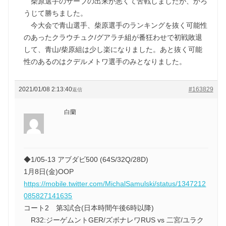
柴原選手のサーブの出来が悪くて苦戦しましたが、かろ
うじて勝ちました。
今大会で青山選手、柴原選手のランキングを抜く可能性
のあったクラウチュク/グアラチ組が番狂わせで初戦敗退
して、青山/柴原組は少し楽になりました。あと抜く可能
性のあるのはクデルメトワ選手のみとなりました。
2021/01/08 2:13:40
#163829
返信
白蘭
◆1/05-13 アブダビ500 (64S/32Q/28D)
1月8日(金)OOP
https://mobile.twitter.com/MichalSamulski/status/1347212
085827141635
コート2 第3試合(日本時間午後6時以降)
R32:ジーゲムントGER/ズボナレワRUS vs 二宮/ユラク