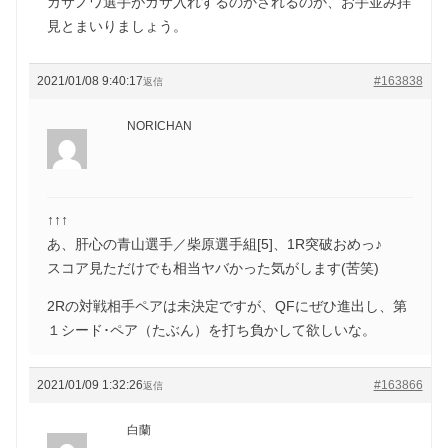
ガサノワ選手がガサ入れするのかされるのか、お手並み拝
見とまいりましょう。
2021/01/08 9:40:17
#163838
返信
NORICHAN
↑↑↑
あ、肝心の青山選手／柴原選手組[5]、1R突破おめっ♪
スコア見ただけでも相当ヤバかった気がします(苦笑)
2Rの対戦相手ペアは未決定ですが、QFにぜひ進出し、第
１シード･ペア（たぶん）を打ち負かして欲しいな。
2021/01/09 1:32:26
#163866
返信
白蘭