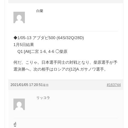
白蘭
◆1/05-13 アブダビ500 (64S/32Q/28D)
1月5日結果
Q1:[Alt]二宮 1-6, 4-6 ◯柴原
何だ、こりゃ。日本選手同士の対戦となり、柴原選手が予
選決勝へ。次の相手はロシアの[12]A.ガサノワ選手。
2021/01/05 17:20:51
#163744
返信
リッコラ
☝️