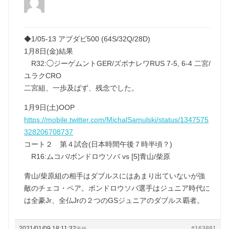
◆1/05-13 アブダビ500 (64S/32Q/28D)
1月8日(金)結果
R32:◯ジーゲムントGER/ズボナレワRUS 7-5, 6-4 二宮/
ユラクCRO
二宮組、一歩及ばず、残念でした。
1月9日(土)OOP
https://mobile.twitter.com/MichalSamulski/status/1347575
328206708737
コート２ 第４試合(日本時間午後７時半頃？)
R16:ムコバ/ボンドロウソバ vs [5]青山/柴原
青山/柴原組の相手はダブルスにはあまり出ていないが強
敵のチェコ・ペア。ボンドロウソバ選手はジュニア時代に
は全豪Jr、全仏Jrの２つのGSジュニアのダブルス覇者。
2021/01/09 18:11:32
#163881
返信