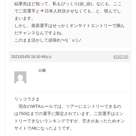
結果先ほど知って、私もびっくり(@_@)。なにも、ここ
で二宮選手と
日本人対決させなくても…と、恨んでし
まいます。
しかし、柴原選手はせっかくオンサイトエントリーで掴ん
だチャンスなんですよね。
このまま活かして頑張れ〜\(｀o´)ノ
2021/01/05 18:10:49
#163745
返信
白蘭
リッコラさま
現在のWTAルールでは、ツアーにエントリーできるの
は750位までの選手に限定されています。二宮選手はエン
トリーできないランキングですが、空きがあったためオン
サイトでAltになったようです。