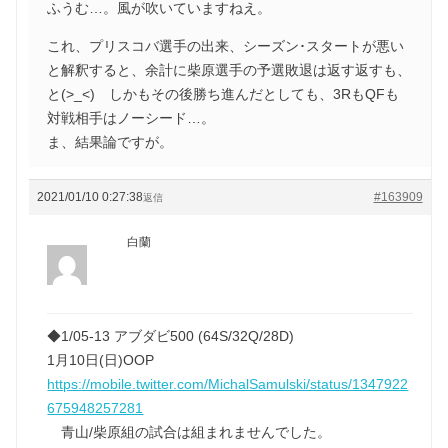
ふうむ…。風が吹いていますねえ。
これ、プリスコバ選手の出来、シーズン･スタートが悪い
と解釈すると、余計に柴原選手の予選敗退は返す返すも、
と(>_<) しかもその後勝ち進んだとしても、3RもQFも
対戦相手はノーシード…。
ま、結果論ですが。
2021/01/10 0:27:38
#163909
返信
白蘭
◆1/05-13 アブダビ500 (64S/32Q/28D)
1月10日(日)OOP
https://mobile.twitter.com/MichalSamulski/status/1347922
675948257281
青山/柴原組の試合は組まれませんでした。