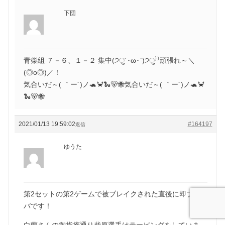
下団
青柴組 ７－６、１－２ 集中(੭ु´･ω･`)੭ु⁾⁾頑張れ～＼
(◎o◎)／！
気合いだ～( ｀ー´)ノ🐢🦀🐍🐻🐝気合いだ～( ｀ー´)ノ🐢🦀
🐍🐻🐝
2021/01/13 19:59:02
#164197
返信
ゆうた
第2セットの第2ゲームで被ブレイクされた直後に即ブレ
バです！
白蘭さんの御指摘通り柴原選手はテーピングをしていま