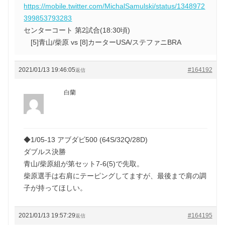
https://mobile.twitter.com/MichalSamulski/status/1348972
399853793283
センターコート 第2試合(18:30頃)
[5]青山/柴原 vs [8]カーターUSA/ステファニBRA
2021/01/13 19:46:05
#164192
返信
白蘭
◆1/05-13 アブダビ500 (64S/32Q/28D)
ダブルス決勝
青山/柴原組が第セット7-6(5)で先取。
柴原選手は右肩にテーピングしてますが、最後まで肩の調
子が持ってほしい。
2021/01/13 19:57:29
#164195
返信