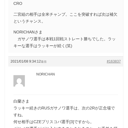
CRO
二宮組の相手は全米チャンプ。ここを突破すれば次は補欠
というチャンス。
NORICHANさま
ガサノワ選手は本戦1回戦ストレート勝ちでした。ラッ
キーな選手はラッキーが続く(笑)
2021/01/08 9:34:12
#163837
返信
NORICHAN
白蘭さま
ラッキー続きのRUSガサノワ選手は、次の2Rが正念場で
すね。
何せ相手はCZEプリスコバ選手[3]ですから。