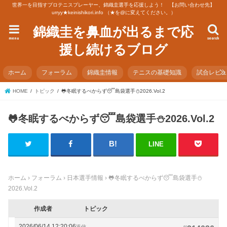
世界一を目指すプロテニスプレーヤー、錦織圭選手を応援しよう！ 【お問い合わせ先】
urryy★keinishikori.info （★を@に変えてください。）
錦織圭を鼻血が出るまで応
menu
search
援し続けるブログ
ホーム
フォーラム
錦織圭情報
テニスの基礎知識
試合レビ
HOME
トピック
🐸冬眠するべからず😴島袋選手⛄2026.Vol.2
🐸冬眠するべからず😴島袋選手⛄2026.Vol.2
LINE
ホーム
›
フォーラム
›
日本選手情報
›
🐸冬眠するべからず😴島袋選手⛄
2026.Vol.2
作成者
トピック
2026/06/14 12:20:06
返信