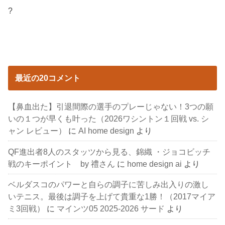
?
最近の20コメント
【鼻血出た】引退間際の選手のプレーじゃない！3つの願
いの１つが早くも叶った（2026ワシントン１回戦 vs. シ
ャン レビュー）
に
AI home design
より
QF進出者8人のスタッツから見る、錦織 ・ジョコビッチ
戦のキーポイント by 禮さん
に
home design ai
より
ベルダスコのパワーと自らの調子に苦しみ出入りの激し
いテニス。最後は調子を上げて貴重な1勝！（2017マイア
ミ3回戦）
に
マインツ05 2025-2026 サード
より