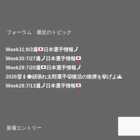
フォーラム 最近のトピック
Week31:8/3週
日本選手情報
🗾
Week30:7/27週
🗾
日本選手情報
Week29:7/20週
日本選手情報
🗾
2026👹💉🐝頑張れ太郎選手😤復活の狼煙を挙げよ🌋
Week28:7/13週
🗾
日本選手情報
新着エントリー