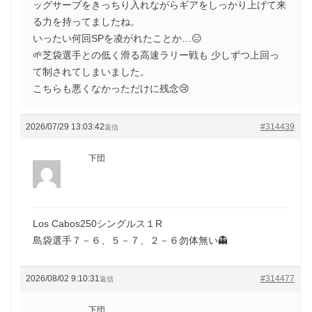
ッグサーブをきっちり入れながらギアをしっかり上げて来
る力を持ってましたね。
いったい何回SPを凌がれたことか…😑
🌱芝袋選手との低く滑る高速ラリー戦も 少しずつ上回っ
て制されてしまいました。
こちらも悪くなかっただけに残念😢
2026/07/29 13:03:42
#314439
返信
下団
Los Cabos250シングルス１R
島袋選手７－６、５－７、２－６勿体無い👻
2026/08/02 9:10:31
#314477
返信
下団