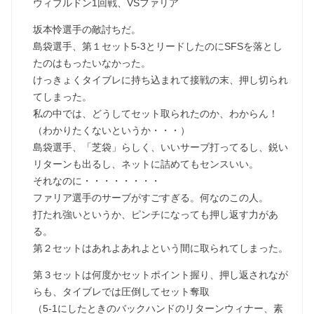
ウィブルドン1回戦、VSファリア
坂本怜選手の敵討ちだ。
島袋選手、第１セット5-3とリードしたのにSFSを落とし
たのはもったいなかった。
けっきょくタイブレに持ち込まれて接戦の末、押し切られ
てしまった。
私の中では、どうしてセット取られたのか、わからん！
（わかりたくないというか・・・）
島袋選手、「芝袋」らしく、いいサーブ打ってるし、鋭い
リターンも出るし、ネットに詰めてもセンスいい。
それなのに・・・・・・・・
ファリア選手のサーブがすごすぎる。何なのこの人。
打たれ強いというか、ピンチになっても押し返す力があ
る。
第２セットはあれよあれよという間に取られてしまった。
第３セットは何度かセットポイント握り、押し返されなが
らも、タイブレでは圧倒してセット奪取
（5-1にしたときのバックハンドのリターンウィナー、素