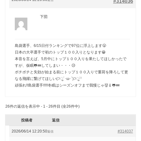
#314036
下団
島袋選手、6/15日付ランキングで97位に浮上します😤
日本の大卒選手で初のトップ１００入りとなります😁
本音を言えば、5月中にトップ１００入りを果たしてほしかったで
すが、仮眠🐸💤してしまい・・・😥
ボチボチと失効が始まる前にトップ１００入りで重荷を降ろして更
なる飛躍に繋げてほしい(੭ु´･ω･`)੭ु⁾⁾
頑張れ!!島袋選手!!!!!冬眠はシーズンオフまで我慢じゃ👹💉🐸💤
26件の返信を表示中 - 1 - 26件目 (全26件中)
投稿者
返信
2026/06/14 12:20:50
#314037
返信