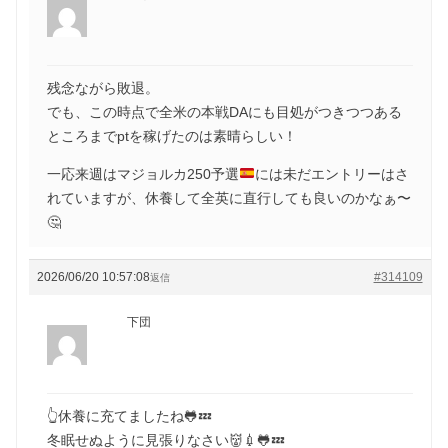
残念ながら敗退。
でも、この時点で全米の本戦DAにも目処がつきつつある
ところまでptを稼げたのは素晴らしい！
一応来週はマジョルカ250予選
には未だエントリーはさ
れていますが、休養して全英に直行しても良いのかなぁ〜
🤔
2026/06/20 10:57:08
#314109
返信
下団
👆休養に充てましたね🐸💤
冬眠せぬように見張りなさい👹💉🐸💤