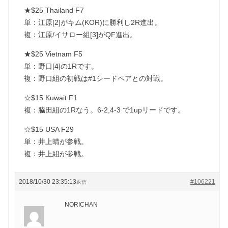
★$25 Thailand F7
単：江原[2]がキム(KOR)に勝利し2R進出。
複：江原/イサロー組[3]がQF進出。
★$25 Vietnam F5
単：野口[4]の1Rです。
複：野口組の初戦は#1シードペアとの対戦。
☆$15 Kuwait F1
複：脇田組の1Rなう。6-2,4-3 で1upリードです。
☆$15 USA F29
単：井上晴が参戦。
複：井上組が参戦。
2018/10/30 23:35:13
#106221
返信
NORICHAN