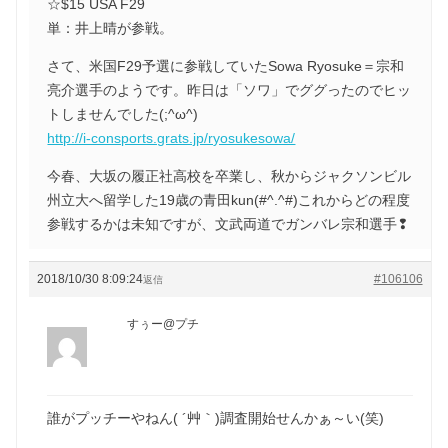
☆$15 USA F29
単：井上晴が参戦。
さて、米国F29予選に参戦していたSowa Ryosuke＝宗和
亮介選手のようです。昨日は「ソワ」でググったのでヒッ
トしませんでした(;^ω^)
http://i-consports.grats.jp/ryosukesowa/
今春、大坂の履正社高校を卒業し、秋からジャクソンビル
州立大へ留学した19歳の青田kun(#^.^#)これからどの程度
参戦するかは未知ですが、文武両道でガンバレ宗和選手❢
2018/10/30 8:09:24
#106106
返信
すぅー@プチ
誰がプッチーやねん( ´艸｀)調査開始せんかぁ～い(笑)