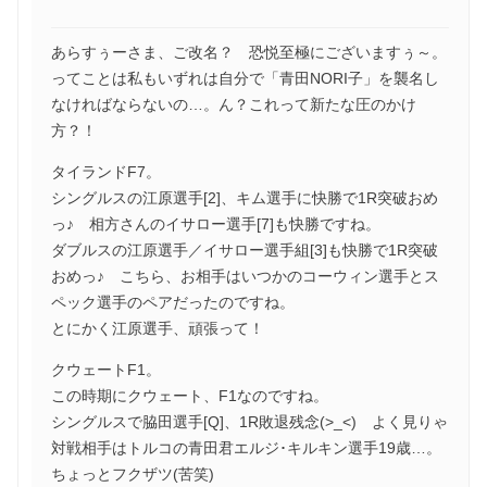
あらすぅーさま、ご改名？ 恐悦至極にございますぅ～。
ってことは私もいずれは自分で「青田NORI子」を襲名し
なければならないの…。ん？これって新たな圧のかけ
方？！
タイランドF7。
シングルスの江原選手[2]、キム選手に快勝で1R突破おめ
っ♪ 相方さんのイサロー選手[7]も快勝ですね。
ダブルスの江原選手／イサロー選手組[3]も快勝で1R突破
おめっ♪ こちら、お相手はいつかのコーウィン選手とス
ペック選手のペアだったのですね。
とにかく江原選手、頑張って！
クウェートF1。
この時期にクウェート、F1なのですね。
シングルスで脇田選手[Q]、1R敗退残念(>_<) よく見りゃ
対戦相手はトルコの青田君エルジ･キルキン選手19歳…。
ちょっとフクザツ(苦笑)