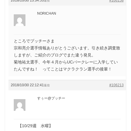
2018/10/30 13:34:53
#106158
返信
NORICHAN
ところでプッチーさま
宗和亮介選手情報ありがとうございます。引き続き調査致
しますが、ご紹介のブログでまた違う発見。
菊地祐太選手、今年４月からUCバークレーに入学してい
たんですね！ ってことはマクラクラン選手の後輩！
2018/10/30 22:12:41
#106213
返信
すぅー@プッチー
【10/29週 水曜】