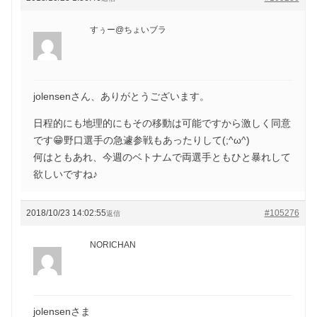
すぅー@ちょいブラ
jolensenさん、ありがとうございます。
日程的にも地理的にもその移動は可能ですから激しく同意
です😁野口選手の急遽参戦もあったりして(;^ω^)
何はともあれ、今週のベトナムで両選手ともひと暴れして
欲しいですね♪
2018/10/23 14:02:55
#105276
返信
NORICHAN
jolensenさま