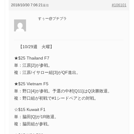
2018/10/30 7:06:21
#106101
返信
すぅー@プチブラ
【10/29週 火曜】
★$25 Thailand F7
単：江原[2]が参戦。
複：江原/イサロー組[3]がQF進出。
★$25 Vietnam F5
単：野口[4]が参戦。予選の中村[Q11]はQ決勝敗退。
複：野口組が初戦で#1シードペアとの対戦。
☆$15 Kuwait F1
単：脇田[Q]が1R敗退。
複：脇田組が参戦。