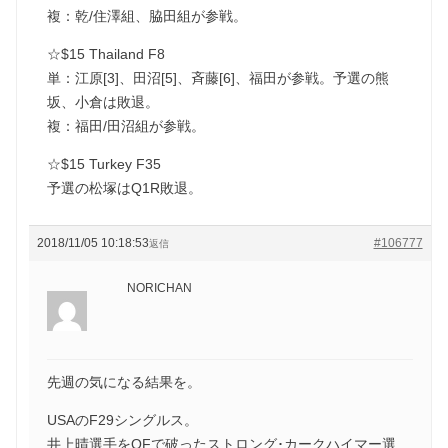
複：乾/住澤組、脇田組が参戦。
☆$15 Thailand F8
単：江原[3]、田沼[5]、斉藤[6]、福田が参戦。予選の熊
坂、小倉は敗退。
複：福田/田沼組が参戦。
☆$15 Turkey F35
予選の松塚はQ1R敗退。
2018/11/05 10:18:53
#106777
返信
NORICHAN
先週の気になる結果を。
USAのF29シングルス。
井上晴選手をQFで破ったストロング･カークハイマー選