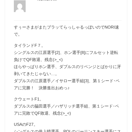
すぅーさまがまたブラッてらっしゃるっぽいのでNORI速
で。
タイランドF７。
シングルスの江原選手[2]、ホン選手[8]にフルセット逆転
負けでQF敗退、残念(>_<)
ほらやっぱりホン選手、ダブルスのリベンジとばかりに牙
剥いてきたじゃない…。
ダブルスの江原選手／イサロー選手組[3]、第１シード･ペ
アに完勝！ 決勝進出おめっ♪
クウェートF1。
ダブルスの脇田選手／ハザリッチ選手組、第１シード･ペ
アに完敗でQF敗退、残念(>_<)
USAのF27。
シングルスの井上晴選手、POLのジーリンスキー選手にス