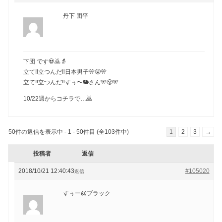
丹下 団平
下団 です💀🙇👵
立て‼️立つんだ‼️日本男子🎌😤🎌
立て‼️立つんだ‼️すぅ〜🐘さん🎌😤🎌
10/22週からコチラで…🙇
50件の返信を表示中 - 1 - 50件目 (全103件中)
1
2
3
→
投稿者
返信
2018/10/21 12:40:43
#105020
返信
すぅー@ブラック