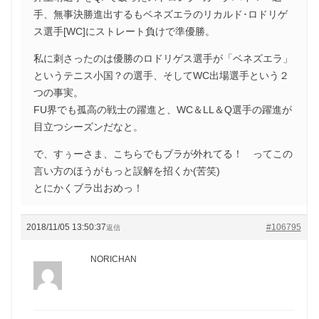
手、無事決勝進出するもベネズエラのリカルド･ロドリゲ
ス選手[WC]にストレート負けで準優勝。
私に刺さったのは優勝のロドリゲス選手が「ベネズエラ」
というテニス小国？の選手、そしてWC出場選手という２
つの事実。
FU界でも孤高の戦士の躍進と、WC＆LL＆Q選手の躍進が
目立つシーズンだなと。
で、すぅーさま、こちらでもブラが外れてる！ ってこの
言い方のほうがもっと誤解を招くか(苦笑)
とにかくブラ出おめっ！
2018/11/05 13:50:37
#106795
返信
NORICHAN