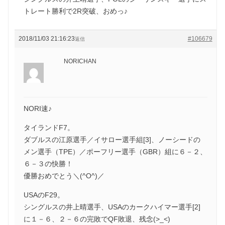
トレート勝利で2R突破、おめっ♪
2018/11/03 21:16:23
#106679
返信
NORICHAN
NORI速♪
タイランドF7。
ダブルスの江原選手／イサロー選手組[3]、ノーシードの
メン選手（TPE）／ポーフリー選手（GBR）組に６－２、
６－３の快勝！
優勝おめでとう＼(^O^)／
USAのF29。
シングルスの井上晴選手、USAのカークハイマー選手[2]
に１－６、２－６の完敗でQF敗退、残念(>_<)