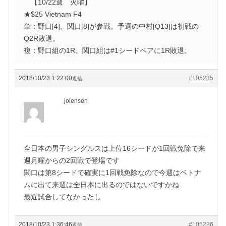
【10/22週 火曜】
★$25 Vietnam F4
単：野口[4]、関口[8]が参戦。予選の中村[Q13]は初戦の
Q2R敗退。
複：野口組の1R。関口組は#1シードペアに1R敗退。
2018/10/23 1:22:00
#105235
返信
jolensen
全日本の男子シングルスは上位16シードが1回戦免除で来
週月曜からの2回戦で登場です
関口は第8シードで確実に1回戦免除なので今週はベトナ
ムに出て来週は全日本に出るのではないですかね
最近試合してなかったし
2018/10/23 1:36:46
#105236
返信