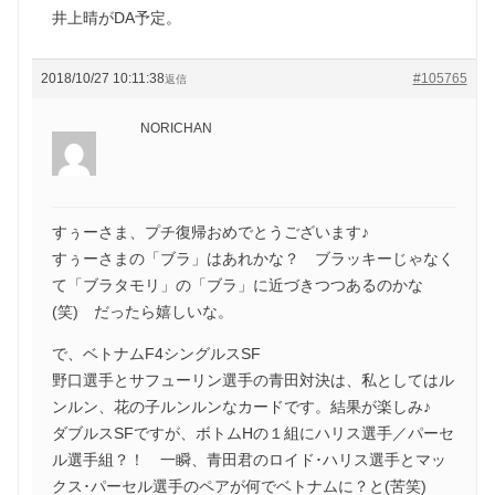
井上晴がDA予定。
2018/10/27 10:11:38
#105765
返信
NORICHAN
すぅーさま、プチ復帰おめでとうございます♪
すぅーさまの「ブラ」はあれかな？ ブラッキーじゃなく
て「ブラタモリ」の「ブラ」に近づきつつあるのかな
(笑) だったら嬉しいな。
で、ベトナムF4シングルスSF
野口選手とサフューリン選手の青田対決は、私としてはル
ンルン、花の子ルンルンなカードです。結果が楽しみ♪
ダブルスSFですが、ボトムHの１組にハリス選手／パーセ
ル選手組？！ 一瞬、青田君のロイド･ハリス選手とマッ
クス･パーセル選手のペアが何でベトナムに？と(苦笑)