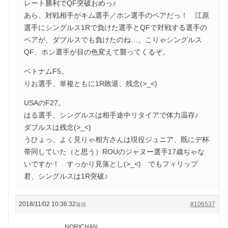
レート勝利でQF突破おめっ♪
あら、対戦相手がキム選手／ホン選手のペアだっ！ 江原
選手にシングルス1Rで負けた選手とQFで対戦する選手の
ペアが、ダブルスでも負けたのね…。こりゃシングルス
QF、ホン選手が目の色変えて襲ってくるぞ。
ベトナムF5。
りお選手、単複ともに1R敗退、残念(>_<)
USAのF27。
はる選手、シングルスは相手途中リタイアで体力温存♪
ダブルスは残念(>_<)
うひょっ、よく見りゃ相方さんは現役ジュニア、既にデ杯
帯同していた（と思う）ROUのジャヌー選手17歳ぢゃな
いですか！ すっかり見落とし(>_<) でもフィリップ
君、シングルスは1R突破♪
2018/11/02 10:36:32
#106537
返信
NORICHAN