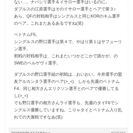
ない…。ナバシリ選手＆イサロー選手はいるのに。
ダブルスの江原選手はそのイサロー選手とペアで第３♪
あら、QFの対戦相手はシングルスと同じKORのキム選手
のペア。これまたあるあるですね(笑)
ベトナムF5。
シングルスの野口選手は第４で、やはり第１はサフューリ
ン選手。
初戦の対戦相手は、これまたいつかどこかで誰かが、の
SWEのベルゲヴィ選手。
ダブルスの野口選手組の初戦は…おいおい、今井選手の盟
友アルカンタラ選手のペア(>_<) しかも先週のベトナム
F4、同じ相方さんエリクソン選手とのペアで優勝してる
し(>_<)
でも野口選手の相方さんライ選手も、先週のタイF6でシ
ングルス優勝していますね。こりゃタイとベトナム入り乱
れての大激戦ですなあ(笑)