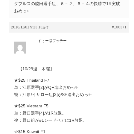
ダブルスの脇田選手組、６－２、６－４の快勝で1R突破
おめっ♪
2018/11/01 9:23:13
#106371
返信
すぅー@プッチー
【10/29週 木曜】
★$25 Thailand F7
単：江原選手[2]がQF進出おめっ✨
複：江原/イサロー組[3]がSF進出おめっ✨
★$25 Vietnam F5
単：野口選手[4]が1R敗退。
複：野口組が#1シードペアに1R敗退。
☆$15 Kuwait F1