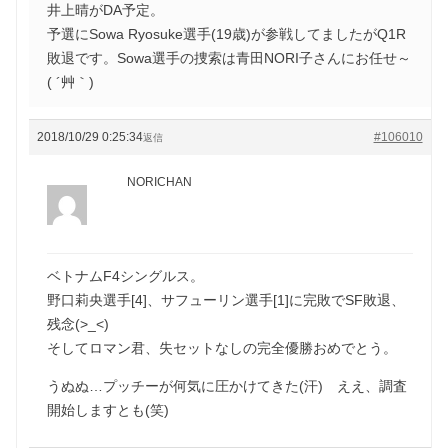
井上晴がDA予定。
予選にSowa Ryosuke選手(19歳)が参戦してましたがQ1R
敗退です。Sowa選手の捜索は青田NORI子さんにお任せ～
( ´艸｀)
2018/10/29 0:25:34
#106010
返信
NORICHAN
ベトナムF4シングルス。
野口莉央選手[4]、サフューリン選手[1]に完敗でSF敗退、
残念(>_<)
そしてロマン君、失セットなしの完全優勝おめでとう。
うぬぬ…プッチーが何気に圧かけてきた(汗) ええ、調査
開始しますとも(笑)