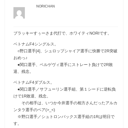
NORICHAN
ブラッキーすぅーさま代打で、ホワイティNORIです。
ベトナムF4シングルス。
○野口選手[4]、シュロップシャイア選手に快勝で2R突破
おめっ♪
●関口選手、ベルゲヴィ選手にストレート負けで2R敗
退、残念。
ベトナムF4ダブルス。
●関口選手／サフューリン選手組、第１シードに逆転負
けで1R敗退、残念。
その相手は、いつか今井選手の相方さんだったアルカ
ンタラ選手のペア(>_<)
※野口選手／シュトロンバックス選手組の1Rは明日で
す。