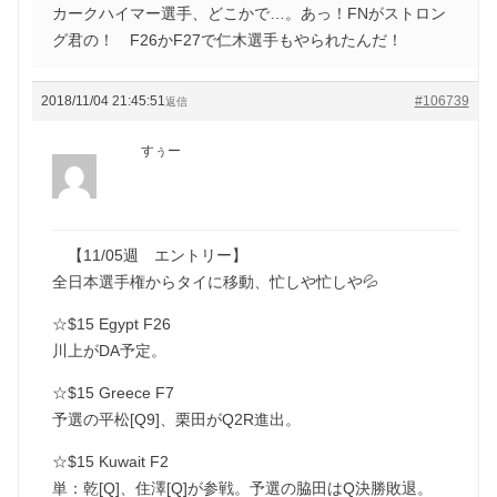
カークハイマー選手、どこかで…。あっ！FNがストロン
グ君の！ F26かF27で仁木選手もやられたんだ！
2018/11/04 21:45:51
#106739
返信
すぅー
【11/05週 エントリー】
全日本選手権からタイに移動、忙しや忙しや💦
☆$15 Egypt F26
川上がDA予定。
☆$15 Greece F7
予選の平松[Q9]、栗田がQ2R進出。
☆$15 Kuwait F2
単：乾[Q]、住澤[Q]が参戦。予選の脇田はQ決勝敗退。