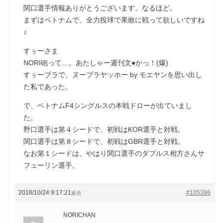
関口選手情報ありがとうございます。なるほど。
まずはベトナムで、全力投球で果敢に戦って欲しいですね
♪
すぅーさま
NORI砲って…。あたしゃー週刊文●かっ！(爆)
すぅーブラで、ヌーブラヤッホー by モエヤンを思い出し
た私であった。
で、ベトナムF4シングルスの本戦ドローが出ていまし
た。
野口選手は第４シードで、初戦はKOR選手と対戦。
関口選手は第８シードで、初戦はGBR選手と対戦。
なお第１シードは、やはり関口選手のダブルス相方さんサ
フューリン選手。
2018/10/24 9:17:21
#105396
返信
NORICHAN