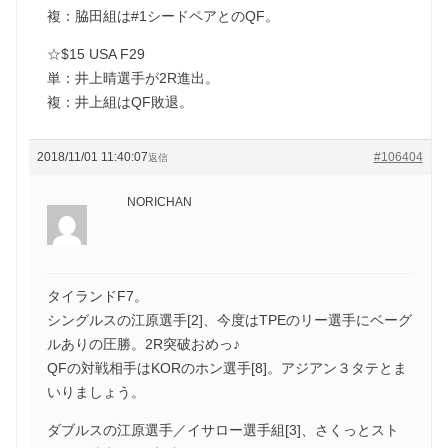
複：脇田組は#1シードペアとのQF。
☆$15 USA F29
単：井上晴選手が2R進出。
複：井上組はQF敗退。
2018/11/01 11:40:07
#106404
返信
NORICHAN
タイランドF7。
シングルスの江原選手[2]、今度はTPEのリー選手にベーグ
ルありの圧勝。2R突破おめっ♪
QFの対戦相手はKORのホン選手[8]。アジアン３タテとま
いりましょう。
ダブルスの江原選手／イサロー選手組[3]、さくっとスト