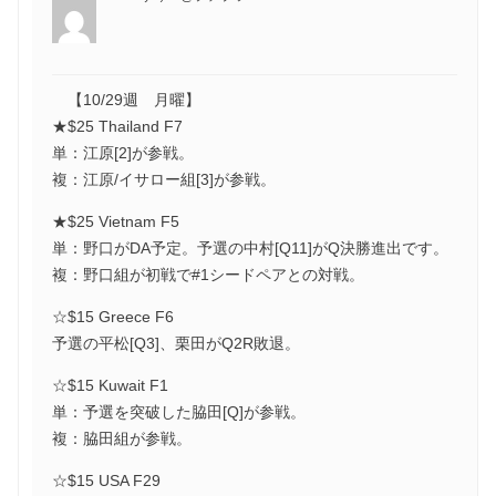
【10/29週 月曜】
★$25 Thailand F7
単：江原[2]が参戦。
複：江原/イサロー組[3]が参戦。
★$25 Vietnam F5
単：野口がDA予定。予選の中村[Q11]がQ決勝進出です。
複：野口組が初戦で#1シードペアとの対戦。
☆$15 Greece F6
予選の平松[Q3]、栗田がQ2R敗退。
☆$15 Kuwait F1
単：予選を突破した脇田[Q]が参戦。
複：脇田組が参戦。
☆$15 USA F29