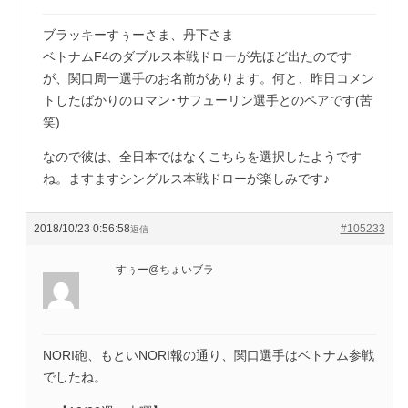
ブラッキーすぅーさま、丹下さま
ベトナムF4のダブルス本戦ドローが先ほど出たのです
が、関口周一選手のお名前があります。何と、昨日コメン
トしたばかりのロマン･サフューリン選手とのペアです(苦
笑)
なので彼は、全日本ではなくこちらを選択したようです
ね。ますますシングルス本戦ドローが楽しみです♪
2018/10/23 0:56:58
#105233
返信
すぅー@ちょいブラ
NORI砲、もといNORI報の通り、関口選手はベトナム参戦
でしたね。