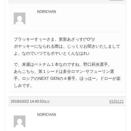
NORICHAN
ブラッキーすぅーさま、更新あざっす(^O^)/
ボヤッキーになられる際は、じっくりお聞きいたしまして
よ。なのでいつでもボヤいとくんなはれ♪
で、来週はベトナム１本なのですね、野口莉央選手。
あらこちら、第１シードは多分ロマン･サフューリン選
手。ロシアのNEXT GENの４番手。ほっほー。ドローが楽
しみです。
2018/10/22 14:40:53
#105121
返信
NORICHAN