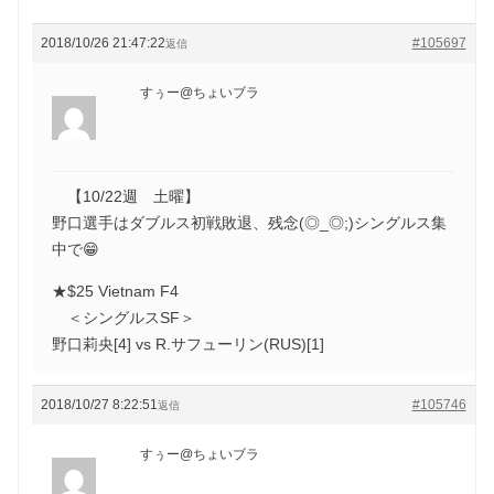
2018/10/26 21:47:22
#105697
返信
すぅー@ちょいブラ
【10/22週 土曜】
野口選手はダブルス初戦敗退、残念(◎_◎;)シングルス集
中で😁
★$25 Vietnam F4
＜シングルスSF＞
野口莉央[4] vs R.サフューリン(RUS)[1]
2018/10/27 8:22:51
#105746
返信
すぅー@ちょいブラ