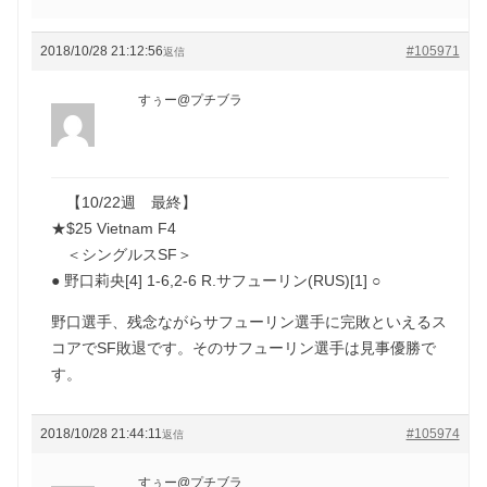
2018/10/28 21:12:56
#105971
返信
すぅー@プチブラ
【10/22週 最終】
★$25 Vietnam F4
＜シングルスSF＞
● 野口莉央[4] 1-6,2-6 R.サフューリン(RUS)[1] ○
野口選手、残念ながらサフューリン選手に完敗といえるス
コアでSF敗退です。そのサフューリン選手は見事優勝で
す。
2018/10/28 21:44:11
#105974
返信
すぅー@プチブラ