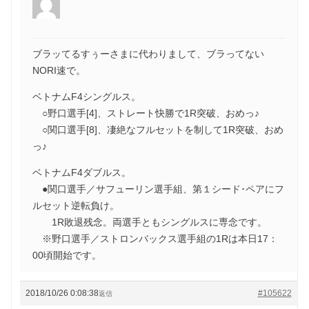
ブラッてるすぅーさまに代わりまして、ブラってない
NORI速で。
ベトナムF4シングルス。
○野口選手[4]、ストレート快勝で1R突破、おめっ♪
○関口選手[8]、凄絶なフルセットを制して1R突破、おめ
っ♪
ベトナムF4ダブルス。
●関口選手／サフューリン選手組、第１シード･ペアにフ
ルセット逆転負け。
1R敗退残念。両選手ともシングルスに専念です。
※野口選手／ストロンバックス選手組の1Rは本日17：
00頃開始です。
2018/10/26 0:08:38
#105622
返信