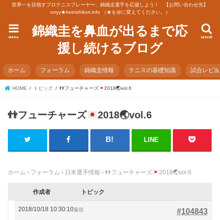
世界一を目指すプロテニスプレーヤー、錦織圭選手を応援しよう！ 【お問い合わせ先】
urryy★keinishikori.info （★を@に変えてください。）
錦織圭を鼻血が出るまで応
menu
search
援し続けるブログ
ホーム
フォーラム
錦織圭情報
テニスの基礎知識
試合レビ
HOME
トピック
👬
フューチャーズ
2018
🌏
vol.6
👬
フューチャーズ
2018
🌏
vol.6
LINE
ホーム
›
フォーラム
›
日本選手情報
›
👬
フューチャーズ
2018
🌏
vol.6
作成者
トピック
2018/10/18 10:30:10
返信
#104843