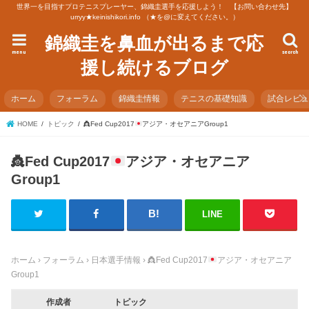
世界一を目指すプロテニスプレーヤー、錦織圭選手を応援しよう！ 【お問い合わせ先】
urryy★keinishikori.info （★を@に変えてください。）
錦織圭を鼻血が出るまで応
menu
search
援し続けるブログ
ホーム
フォーラム
錦織圭情報
テニスの基礎知識
試合レビ
HOME
トピック
👸
Fed Cup2017
アジア・オセアニアGroup1
👸
Fed Cup2017
アジア・オセアニア
Group1
LINE
ホーム
›
フォーラム
›
日本選手情報
›
👸
Fed Cup2017
アジア・オセアニア
Group1
作成者
トピック