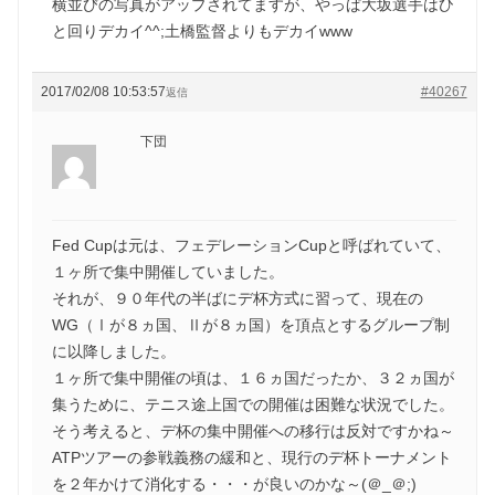
横並びの写真がアップされてますが、やっぱ大坂選手はひ
と回りデカイ^^;土橋監督よりもデカイwww
2017/02/08 10:53:57
#40267
返信
下団
Fed Cupは元は、フェデレーションCupと呼ばれていて、
１ヶ所で集中開催していました。
それが、９０年代の半ばにデ杯方式に習って、現在の
WG（Ⅰが８ヵ国、Ⅱが８ヵ国）を頂点とするグループ制
に以降しました。
１ヶ所で集中開催の頃は、１６ヵ国だったか、３２ヵ国が
集うために、テニス途上国での開催は困難な状況でした。
そう考えると、デ杯の集中開催への移行は反対ですかね～
ATPツアーの参戦義務の緩和と、現行のデ杯トーナメント
を２年かけて消化する・・・が良いのかな～(＠_＠;)