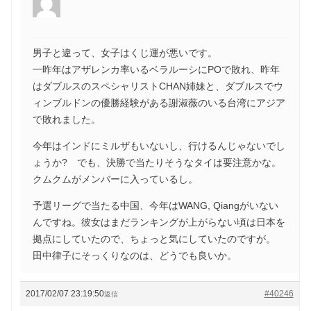
男子と違って、女子はくじ運が悪いです。
一昨年はアザレンカ率いるベラルーシにPOで敗れ、昨年
はダブルスのスペシャリストCHAN姉妹と、ダブルスでウ
ィンブルドンの優勝経験がある謝淑薇のいる台湾にアジア
で敗れました。
今年はインドにミルザもいないし、行けるんじゃないでし
ょうか? でも、決勝で当たりそうなタイは要注意かな。
クムクムがメンバーに入っているし。
予選リーグで当たる中国、今年はWANG, Qiangがいない
んですね。彼女はまだランキングが上がらない頃は日本を
拠点にしていたので、ちょっと気にしていたのですが。
田中律子にそっくりなのは、どうでも良いか。
2017/02/07 23:19:50
#40246
返信