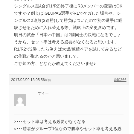
シングルス2試合(R1/R2)終了後にR3メンバーの変更はOK
ですか？例えばIGLUPAS選手がR1でケガした場合や、シ
ングルス2連敗(2連勝)して勝負はついたので別の選手に経
験させるために入れ替える等、戦略上の変更含めです。
明日の試合「日本vs中国」は2勝同士の決戦になるでしょ
うから、セット率は考える必要がなくなると思います。
R1/R2で2勝したら例えば大坂/穂積ペアを試してみるなど
の作戦が取れるのかと思いまして。
ご存知の方、どなたか教えてくださいませ♪
2017/02/09 13:05:56
#40366
返信
すぅー
×･･･セット率は考える必要がなくなる
○･･･勝者がグループ1位なので勝率やセット率を考える必