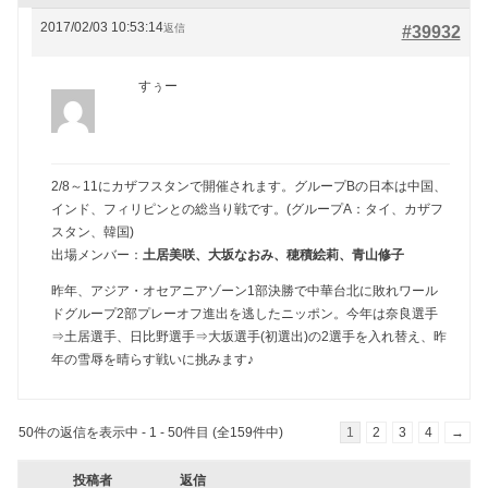
2017/02/03 10:53:14
返信
#39932
すぅー
2/8～11にカザフスタンで開催されます。グループBの日本は中国、
インド、フィリピンとの総当り戦です。(グループA：タイ、カザフ
スタン、韓国)
出場メンバー：
土居美咲、大坂なおみ、穂積絵莉、青山修子
昨年、アジア・オセアニアゾーン1部決勝で中華台北に敗れワール
ドグループ2部プレーオフ進出を逃したニッポン。今年は奈良選手
⇒土居選手、日比野選手⇒大坂選手(初選出)の2選手を入れ替え、昨
年の雪辱を晴らす戦いに挑みます♪
50件の返信を表示中 - 1 - 50件目 (全159件中)
1
2
3
4
→
投稿者
返信