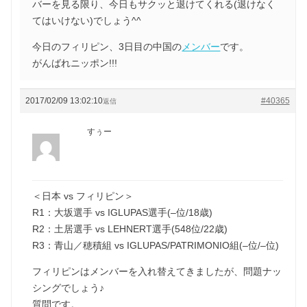
バーを見る限り、今日もサクッと退けてくれる(退けなく
てはいけない)でしょう^^
今日のフィリピン、3日目の中国の
メンバー
です。
がんばれニッポン!!!
2017/02/09 13:02:10
#40365
返信
すぅー
＜日本 vs フィリピン＞
R1：大坂選手 vs IGLUPAS選手(–位/18歳)
R2：土居選手 vs LEHNERT選手(548位/22歳)
R3：青山／穂積組 vs IGLUPAS/PATRIMONIO組(–位/–位)
フィリピンはメンバーを入れ替えてきましたが、問題ナッ
シングでしょう♪
質問です。