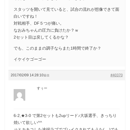
スタッツを開いて見ていると、試合の流れが想像できて面
白いですね！
対戦相手、DF５つが痛い。
なおみちゃんの圧力に負けたか？ｗ
2セット目は戻してくるかな？
でも、このままの調子ならまた1時間で終了か？
イケイケゴーゴー
2017/02/09 14:28:10
#40370
返信
すぅー
6-2,★3-0 で第2セットも2upリード♪大坂選手、きっちり
焼いて欲しい^^
⇒とカキコした途端ラブでブレイクされてもうた(._.)でも