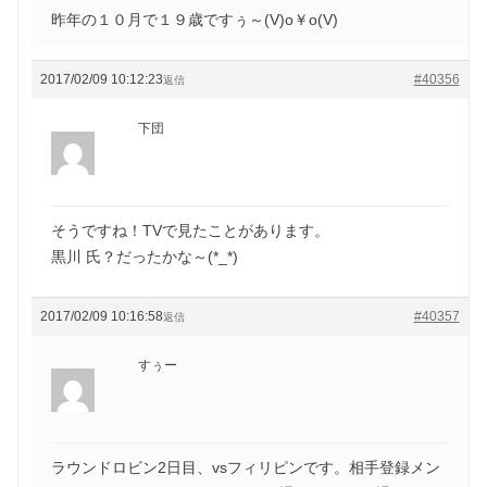
昨年の１０月で１９歳ですぅ～(V)o￥o(V)
2017/02/09 10:12:23
#40356
返信
下団
そうですね！TVで見たことがあります。
黒川 氏？だったかな～(*_*)
2017/02/09 10:16:58
#40357
返信
すぅー
ラウンドロビン2日目、vsフィリピンです。相手登録メン