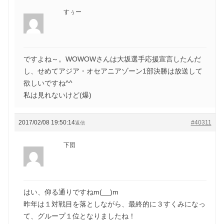
すぅー
ですよね～。WOWOWさんは大坂選手応援宣言したんだ
し、せめてアジア・オセアニアゾーン1部決勝は放送して
欲しいですね^^
私は見れないけど(爆)
2017/02/08 19:50:14
#40311
返信
下団
はい、仰る通りですねm(__)m
昨年は１対戦目を落としながら、最終的に３すくみになっ
て、グループ１位となりましたね！