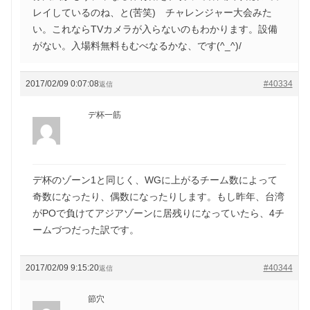
レイしているのね、と(苦笑) チャレンジャー大会みた
い。これならTVカメラが入らないのもわかります。設備
がない。入場料無料もむべなるかな、です(^_^)/
2017/02/09 0:07:08
#40334
返信
デ杯一筋
デ杯のゾーン1と同じく、WGに上がるチーム数によって
奇数になったり、偶数になったりします。もし昨年、台湾
がPOで負けてアジアゾーンに居残りになっていたら、4チ
ームづつだった訳です。
2017/02/09 9:15:20
#40344
返信
節穴