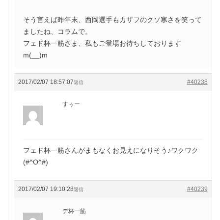
そう言えば昨年末、西岡選手もカザフのクソ寒さを笑って
ましたね、コラムで。
フェド杯一筋さま、私もご登場お待ちしております
m(__)m
2017/02/07 18:57:07
#40238
返信
すぅー
フェド杯一筋さんがまもなくお見えになりそう♪ワクワク
(#^O^#)
2017/02/07 19:10:28
#40239
返信
デ杯一筋