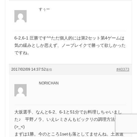
すぅー
6-2,6-1 圧勝です^^ただ個人的には第2セット第4ゲームは
気の緩みとしか思えず、ノーブレイクで勝って欲しかった
ですね。
2017/02/09 14:37:52
#40373
返信
NORICHAN
大坂選手、なんと6-2、6-1と51分でお料理しちゃいまし
た♪ 平野ノラ、いえレミさんもビックリの調理方法です
(>_<)
まずは1勝。今のところ1setも落としてませんね。土居選