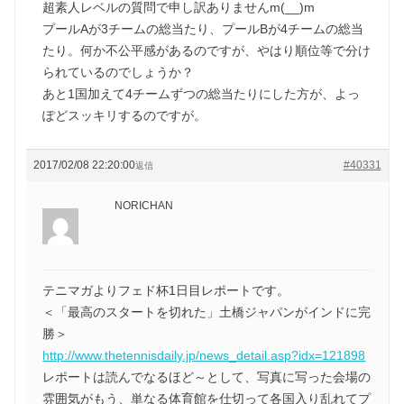
超素人レベルの質問で申し訳ありませんm(__)m
プールAが3チームの総当たり、プールBが4チームの総当
たり。何か不公平感があるのですが、やはり順位等で分け
られているのでしょうか？
あと1国加えて4チームずつの総当たりにした方が、よっ
ぽどスッキリするのですが。
2017/02/08 22:20:00
#40331
返信
NORICHAN
テニマガよりフェド杯1日目レポートです。
＜「最高のスタートを切れた」土橋ジャパンがインドに完
勝＞
http://www.thetennisdaily.jp/news_detail.asp?idx=121898
レポートは読んでなるほど～として、写真に写った会場の
雰囲気がもう、単なる体育館を仕切って各国入り乱れてプ