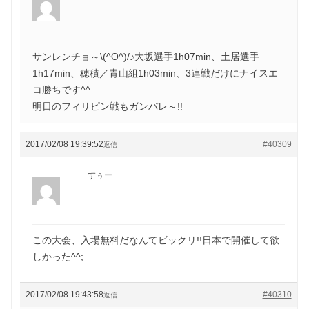
サンレンチョ～\(^O^)/♪大坂選手1h07min、土居選手
1h17min、穂積／青山組1h03min、3連戦だけにナイスエ
コ勝ちです^^
明日のフィリピン戦もガンバレ～!!
2017/02/08 19:39:52
#40309
返信
すぅー
この大会、入場無料だなんてビックリ!!日本で開催して欲
しかった^^;
2017/02/08 19:43:58
#40310
返信