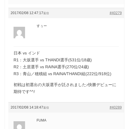
2017/02/08 12:47:17
#40279
返信
すぅー
日本 vs インド
R1：大坂選手 vs THANDI選手(531位/18歳)
R2：土居選手 vs RAINA選手(270位/24歳)
R3：青山／穂積組 vs RAINA/THANDI組(222位/918位)
初戦は初選出の大坂選手が託されました♪快勝デビューに
期待です^^/
2017/02/08 14:18:47
#40289
返信
FUMA