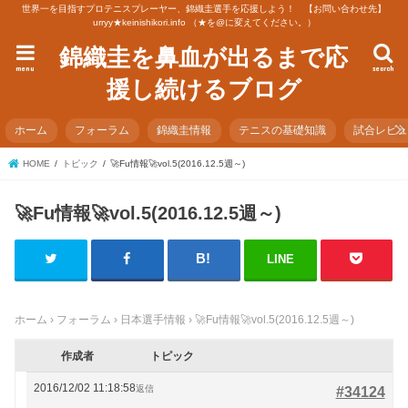
世界一を目指すプロテニスプレーヤー、錦織圭選手を応援しよう！ 【お問い合わせ先】
urryy★keinishikori.info （★を@に変えてください。）
錦織圭を鼻血が出るまで応
menu
search
援し続けるブログ
ホーム
フォーラム
錦織圭情報
テニスの基礎知識
試合レビ
HOME
トピック
🚀Fu情報🚀vol.5(2016.12.5週～)
🚀Fu情報🚀vol.5(2016.12.5週～)
LINE
ホーム
›
フォーラム
›
日本選手情報
›
🚀Fu情報🚀vol.5(2016.12.5週～)
作成者
トピック
2016/12/02 11:18:58
返信
#34124