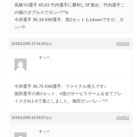
高橋YU選手 60,63 竹内選手に勝利しSF進出。竹内選手こ
の後のダブルスでガンバ^^b
今井選手 36,34 KIM選手、第2セットも1downですが、ガ
ンバ!!
2016/12/09 15:34:42
#34550
返信
すぅー
今井選手 36,75 KIM選手、ファイナル突入です♪
徳田選手の第1セット、4度のサービスゲームを全てブレ
イクされ1-6で落としました。挽回ガンバレ～^^/
2016/12/09 16:59:07
#34552
返信
すぅー