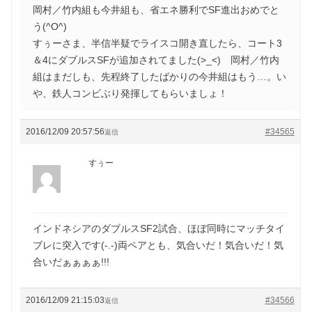
岡村／竹内組も今井組も、省エネ勝利でSF進出おめでと
う(^O^)
すぅーさま、半信半疑でライスコ開き直したら、コート3
＆4にダブルスSFが追加されてました(>_<) 岡村／竹内
組はまだしも、先程終了したばかりの今井組はもう…。い
や、鉄人コンビぶり発揮してもらいましょ！
2016/12/09 20:57:56
#34565
返信
すぅー
インドネシアのダブルスSF2試合、ほぼ同時にマッチタイ
ブレに突入です(-.-)両ペアとも、気合いだ！気合いだ！気
合いだぁぁぁぁ!!!
2016/12/09 21:15:03
#34566
返信