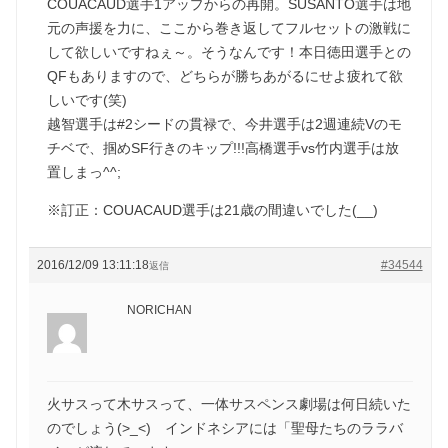
COUACAUD選手1アップからの再開。SUSANTO選手は地
元の声援を力に、ここから巻き返してフルセットの激戦に
して欲しいですねぇ～。そうなんです！本日徳田選手との
QFもありますので、どちらが勝ちあがるにせよ疲れて欲
しいです(笑)
越智選手は#2シードの貫禄で、今井選手は2週連続Vのモ
チベで、掴めSF行きのキップ!!!高橋選手vs竹内選手は放
置しまっ^^;
※訂正：COUACAUD選手は21歳の間違いでした(__)
2016/12/09 13:11:18
#34544
返信
NORICHAN
火サスって木サスって、一体サスペンス劇場は何日続いた
のでしょう(>_<) インドネシアには「聖母たちのララバ