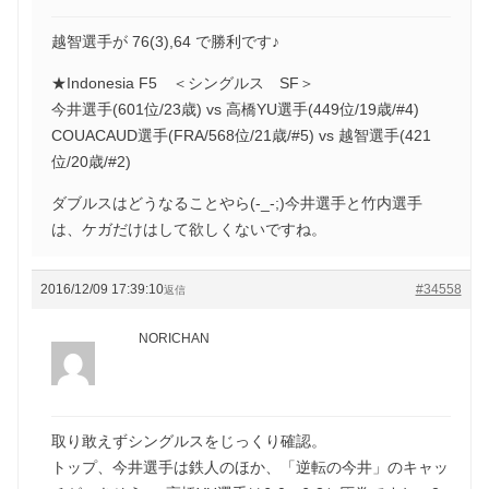
越智選手が 76(3),64 で勝利です♪
★Indonesia F5 ＜シングルス SF＞
今井選手(601位/23歳) vs 高橋YU選手(449位/19歳/#4)
COUACAUD選手(FRA/568位/21歳/#5) vs 越智選手(421
位/20歳/#2)
ダブルスはどうなることやら(-_-;)今井選手と竹内選手
は、ケガだけはして欲しくないですね。
2016/12/09 17:39:10
#34558
返信
NORICHAN
取り敢えずシングルスをじっくり確認。
トップ、今井選手は鉄人のほか、「逆転の今井」のキャッ