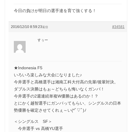
今日の負けが明日の選手達を育て強くする！
2016/12/10 8:59:23
#34581
返信
すぅー
★Indonesia F5
いろいろ楽しみな大会になりました♪
今井選手と高橋選手は湘南工科大付高の先輩/後輩対決。
ダブルス決勝はもぉ～どちらも悔いなくガンバ！
今井選手の2週連続単複W優勝はあるのか！？
とにかく越智選手にガンバってもらい、シングルスの日本
勢優勝を確定させてくれぇ～い(*ﾟ▽ﾟ)ﾉ
＜シングルス SF＞
今井選手 vs 高橋YU選手