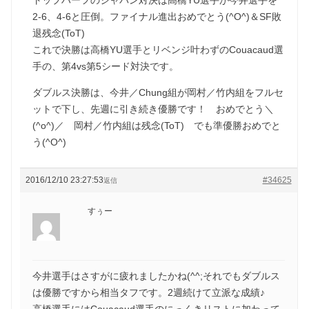
2-6、4-6と圧倒。ファイナル進出おめでとう(^O^)＆SF敗
退残念(ToT)
これで決勝は高橋YU選手とリベンジ叶わずのCouacaud選
手の、第4vs第5シード対決です。
ダブルス決勝は、今井／Chung組が岡村／竹内組をフルセ
ットで下し、先週に引き続き優勝です！ おめでとう＼
(^o^)／ 岡村／竹内組は残念(ToT) でも準優勝おめでと
う(^O^)
2016/12/10 23:27:53
#34625
返信
すぅー
今井選手はさすがに疲れましたかね(^^;それでもダブルス
は優勝ですから相当タフです。2週続けて立派な成績♪
高橋選手にはCouacaud選手のにっくきリストに加わって