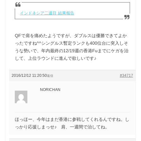
インドネシア二週目 結果報告
QFで肩を痛めたようですが、ダブルスは優勝できてよか
ったですね^^シングルス暫定ランクも400位台に突入しそ
うな勢いで、年内最終の12/19週の香港Fuまでにケガを治
して、上位ラウンドに進んで欲しいです♪
2016/12/12 11:20:50
#34717
返信
NORICHAN
ほっほー、今年はまだ香港に参戦してくれるんですね。し
っかり応援しまっせ♪ 肩、一週間で治してね。