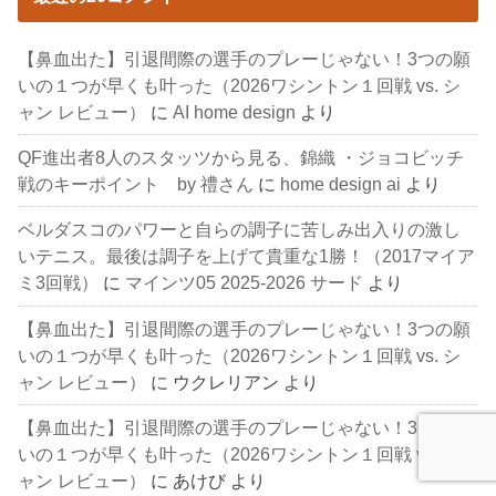
【鼻血出た】引退間際の選手のプレーじゃない！3つの願
いの１つが早くも叶った（2026ワシントン１回戦 vs. シ
ャン レビュー）
に
AI home design
より
QF進出者8人のスタッツから見る、錦織 ・ジョコビッチ
戦のキーポイント by 禮さん
に
home design ai
より
ベルダスコのパワーと自らの調子に苦しみ出入りの激し
いテニス。最後は調子を上げて貴重な1勝！（2017マイア
ミ3回戦）
に
マインツ05 2025-2026 サード
より
【鼻血出た】引退間際の選手のプレーじゃない！3つの願
いの１つが早くも叶った（2026ワシントン１回戦 vs. シ
ャン レビュー）
に
ウクレリアン
より
【鼻血出た】引退間際の選手のプレーじゃない！3つの願
いの１つが早くも叶った（2026ワシントン１回戦 vs. シ
ャン レビュー）
に
あけび
より