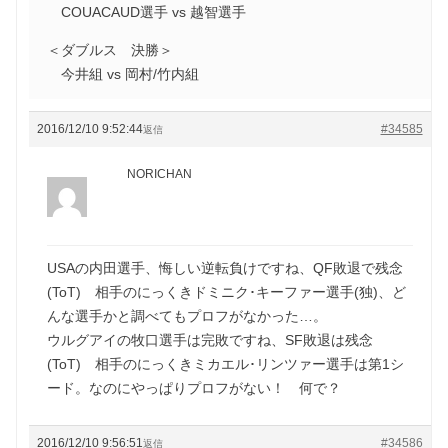
COUACAUD選手 vs 越智選手
＜ダブルス 決勝＞
今井組 vs 岡村/竹内組
2016/12/10 9:52:44
#34585
返信
NORICHAN
USAの内田選手、悔しい逆転負けですね、QF敗退で残念
(ToT) 相手のにっくきドミニク･キーファー選手(独)、ど
んな選手かと調べてもプロフがなかった…。
ウルグアイの牧口選手は完敗ですね、SF敗退は残念
(ToT) 相手のにっくきミカエル･リンツァー選手は第1シ
ード。なのにやっぱりプロフがない！ 何で？
2016/12/10 9:56:51
#34586
返信