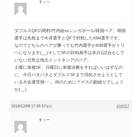
すぅー
ダブルスQFの岡村/竹内組vsシンガポール/韓国ペア。韓国
選手は先程まで今井選手とQFで対戦したKIM選手です。
なのでどちらのペアが勝っても竹内選手かKIM選手がトリ
ヘになります(__)そしてSFの対戦相手は本日1試合もして
いない元気な地元インドネシアのペア。
土曜に単複SF、日曜日に単複決勝をすればいいはずなの
に、今日バタバタとダブルスSFまで消化させようとして
いる大会運営側･･･。何のために？ゲスの勘繰りでしょう
か(._.)
2016/12/09 17:35:57
#34557
返信
すぅー