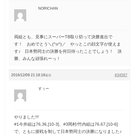
NORICHAN
両組とも、見事にスーパーTB取り切って決勝進出で
す！ おめでとう＼(^o^)／ やっとこの顔文字が使えま
す♪ 日本勢同士の決勝を何日待ったことでしょう！ 決
勝、みんな頑張れーっ！
2016/12/09 21:18:18
#34567
返信
すぅー
やりました!!!
#1今井組は76,36,[10-3]、#3岡村/竹内組は76,67,[10-6]
で、ともに接戦を制して日本勢同士の決勝になりました♪