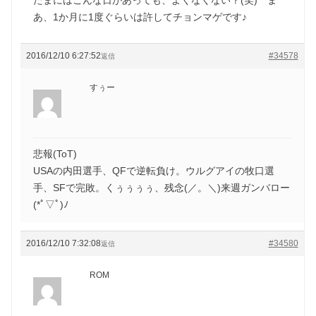
あ、1か月に1度ぐらいは許してチョンマゲです♪
2016/12/10 6:27:52
#34578
返信
すぅー
悲報(ToT)
USAの内田選手、QFで逆転負け。ウルグアイの牧口選
手、SFで完敗。くぅぅぅぅ、残念(／。＼)来週ガンバロー
(*ﾟ▽ﾟ)ﾉ
2016/12/10 7:32:08
#34580
返信
ROM