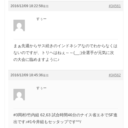
2016/12/09 18:22:58
#34561
返信
すぅー
まぁ先週からサス続きのインドネシアなのでわからなくは
ないのですが、トリヘはねぇ～～(__;)全選手が元気に次
の大会に臨めますように♪
2016/12/09 18:45:36
#34562
返信
すぅー
#3岡村/竹内組 62,63 試合時間46分のナイス省エネでSF進
出です♪#1今井組もセッタップです^^/