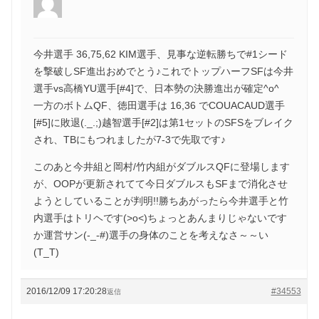
今井選手 36,75,62 KIM選手、見事な逆転勝ちで#1シード
を撃破しSF進出おめでとう♪これでトップハーフSFは今井
選手vs高橋YU選手[#4]で、日本勢の決勝進出が確定^o^
一方のボトムQF、徳田選手は 16,36 でCOUACAUD選手
[#5]に敗退(._.;)越智選手[#2]は第1セットのSFSをブレイク
され、TBにもつれましたが7-3で先取です♪
このあと今井組と岡村/竹内組がダブルスQFに登場します
が、OOPが更新されてて今日ダブルスもSFまで消化させ
ようとしていることが判明!!勝ちあがったら今井選手と竹
内選手はトリヘです(>o<)ちょっとあんまりじゃないです
か運営サン(-_-#)選手の身体のことを考えなさ～～い
(T_T)
2016/12/09 17:20:28
#34553
返信