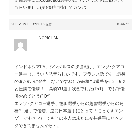
もらいましょ(笑)優勝目指してガンバ！
2016/12/11 18:26:02
#34672
返信
NORICHAN
インドネシアF5、シングルスの決勝戦は、エンゾ･クアコ
ー選手（こういう発音らしいです、フランス語ですし最後
のdは確かに発声しないですね）が高橋YU選手を6-3、6-2
と圧勝で優勝！ 高橋YU選手残念でした(ToT) でも準優
勝おめでとう(^O^)
エンゾ･クアコー選手、徳田選手からの越智選手からの高
橋YU選手で優勝。逆に日本選手にとって「にっくきエン
ゾ」です(>_<) でも当の本人は未だに今井選手にリベン
ジできてませんから～。