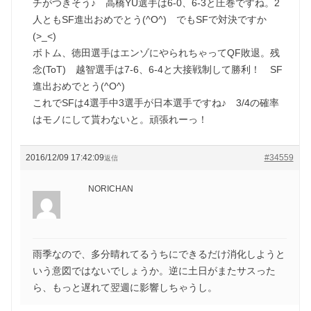
チがつきそう♪ 高橋YU選手は6-0、6-3と圧巻ですね。2
人ともSF進出おめでとう(^O^) でもSFで対決ですか
(>_<)
ボトム、徳田選手はエンゾにやられちゃってQF敗退。残
念(ToT) 越智選手は7-6、6-4と大接戦制して勝利！ SF
進出おめでとう(^O^)
これでSFは4選手中3選手が日本選手ですね♪ 3/4の確率
はモノにして貰わないと。頑張れーっ！
2016/12/09 17:42:09
#34559
返信
NORICHAN
雨季なので、多分晴れてるうちにできるだけ消化しようと
いう意図ではないでしょうか。逆に土日がまたサスった
ら、もっと遅れて翌週に影響しちゃうし。