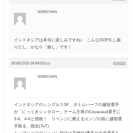
NORICHAN
インドネシアは本当に楽しみですね♪ こんなOOP久し振
りだし、かなり「嬉し」です！
2016/12/10 18:49:02
#34609
返信
NORICHAN
インドネシアのシングルスSF、ボトムハーフの越智選手
が「にっくきシンタロー」チーム主将のCouacaud選手に
3-6、4-6と惜敗！ リベンジに燃えるエンゾの前に越智選
手散る…残念(ToT)
トップハーフのジャパン対決は高橋YU選手が今井選手を