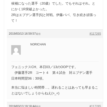
候補になった選手（20歳）でした。でもそれはそれ。と
にかく1R突破よかった。
2Rはエブデン選手[5]と対戦。伊藤パパ、引き続き頑張っ
て！
2019/03/13 16:59:57
#117265
返信
NORICHAN
フェニックスCH、本日03／13のOOPです。
伊藤選手2R コート４ 第４試合 対エブデン選手
日本時間翌06：30頃。
本当に悩ましい時間帯…。遅れることはあっても早まるこ
とはないでしょうからねえ(>_<)
2019/03/13 19:18:44
#117285
返信