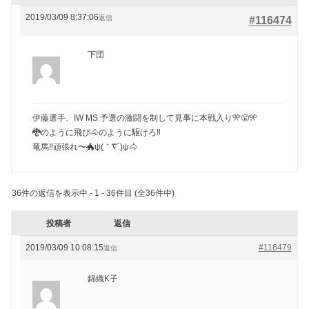
2019/03/09 8:37:06
返信
#116474
下団
伊藤選手、IW MS 予選の激闘を制して見事に本戦入り🎌😤🎌
🐉のように飛び🐴のように駆けろ‼️
竜馬‼️頑張れ〜🐲ψ(｀∇´)ψ🐴
36件の返信を表示中 - 1 - 36件目 (全36件中)
投稿者
返信
2019/03/09 10:08:15
#116479
返信
錦織K子