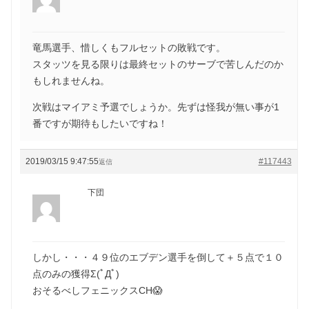
竜馬選手、惜しくもフルセットの敗戦です。
スタッツを見る限りは最終セットのサーブで苦しんだのか
もしれませんね。
次戦はマイアミ予選でしょうか。先ずは怪我が無い事が1
番ですが期待もしたいですね！
2019/03/15 9:47:55
#117443
返信
下団
しかし・・・４９位のエブデン選手を倒して＋５点で１０
点のみの獲得Σ(ﾟДﾟ)
おそるべしフェニックスCH😱