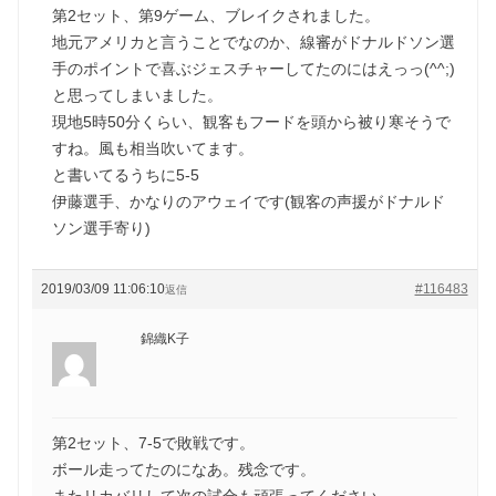
第2セット、第9ゲーム、ブレイクされました。
地元アメリカと言うことでなのか、線審がドナルドソン選
手のポイントで喜ぶジェスチャーしてたのにはえっっ(^^;)
と思ってしまいました。
現地5時50分くらい、観客もフードを頭から被り寒そうで
すね。風も相当吹いてます。
と書いてるうちに5-5
伊藤選手、かなりのアウェイです(観客の声援がドナルド
ソン選手寄り)
2019/03/09 11:06:10
#116483
返信
錦織K子
第2セット、7-5で敗戦です。
ボール走ってたのになあ。残念です。
またリカバリして次の試合も頑張ってください。