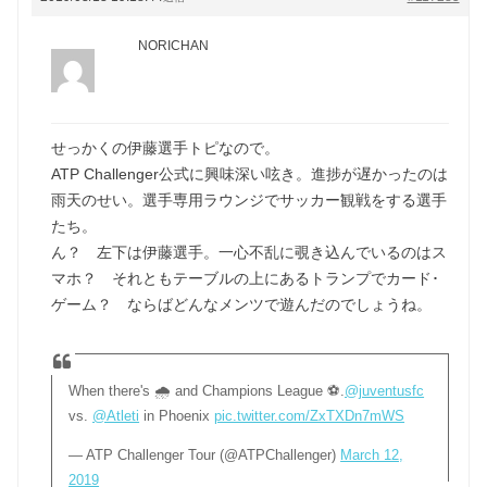
NORICHAN
せっかくの伊藤選手トピなので。
ATP Challenger公式に興味深い呟き。進捗が遅かったのは
雨天のせい。選手専用ラウンジでサッカー観戦をする選手
たち。
ん？ 左下は伊藤選手。一心不乱に覗き込んでいるのはス
マホ？ それともテーブルの上にあるトランプでカード･
ゲーム？ ならばどんなメンツで遊んだのでしょうね。
When there's 🌧 and Champions League ⚽️.
@juventusfc
vs.
@Atleti
in Phoenix
pic.twitter.com/ZxTXDn7mWS
— ATP Challenger Tour (@ATPChallenger)
March 12,
2019