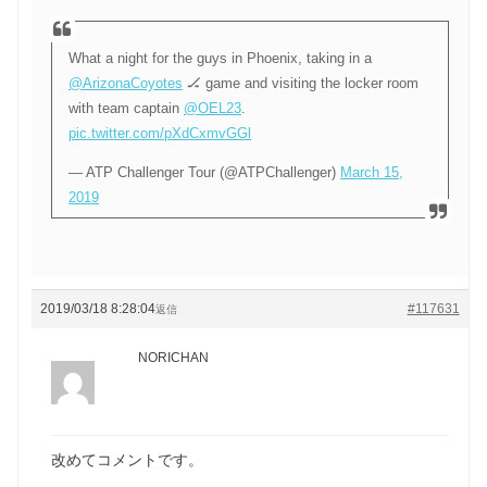
What a night for the guys in Phoenix, taking in a
@ArizonaCoyotes
🏒 game and visiting the locker room
with team captain
@OEL23
.
pic.twitter.com/pXdCxmvGGl
— ATP Challenger Tour (@ATPChallenger)
March 15,
2019
2019/03/18 8:28:04
#117631
返信
NORICHAN
改めてコメントです。