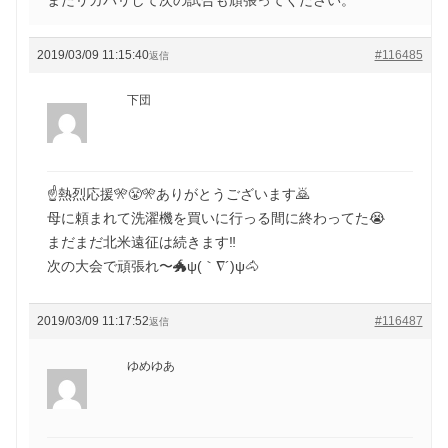
2019/03/09 11:15:40
#116485
返信
下団
☝️熱烈応援🎌😤🎌ありがとうございます🙇
母に頼まれて洗濯機を買いに行っる間に終わってた😭
まだまだ北米遠征は続きます‼️
次の大会で頑張れ〜🐲ψ(｀∇´)ψ🐴
2019/03/09 11:17:52
#116487
返信
ゆめゆあ