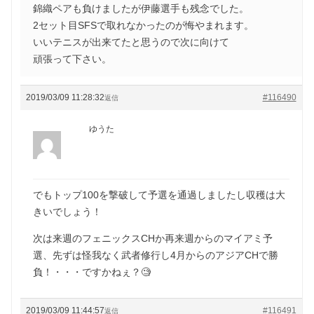
錦織ペアも負けましたが伊藤選手も残念でした。
2セット目SFSで取れなかったのが悔やまれます。
いいテニスが出来てたと思うので次に向けて
頑張って下さい。
2019/03/09 11:28:32
#116490
返信
ゆうた
でもトップ100を撃破して予選を通過しましたし収穫は大
きいでしょう！
次は来週のフェニックスCHか再来週からのマイアミ予
選、先ずは怪我なく武者修行し4月からのアジアCHで勝
負！・・・ですかねぇ？🧐
2019/03/09 11:44:57
#116491
返信