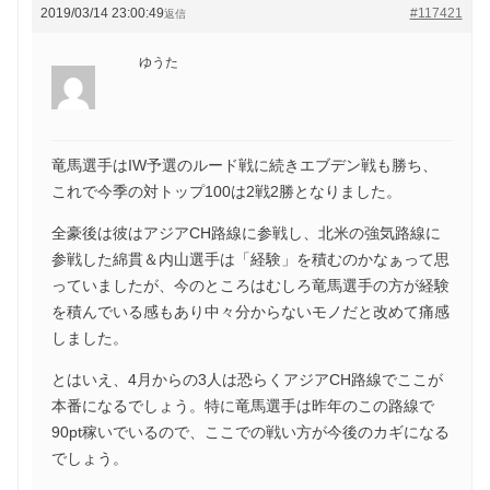
2019/03/14 23:00:49
#117421
返信
ゆうた
竜馬選手はIW予選のルード戦に続きエブデン戦も勝ち、
これで今季の対トップ100は2戦2勝となりました。
全豪後は彼はアジアCH路線に参戦し、北米の強気路線に
参戦した綿貫＆内山選手は「経験」を積むのかなぁって思
っていましたが、今のところはむしろ竜馬選手の方が経験
を積んでいる感もあり中々分からないモノだと改めて痛感
しました。
とはいえ、4月からの3人は恐らくアジアCH路線でここが
本番になるでしょう。特に竜馬選手は昨年のこの路線で
90pt稼いでいるので、ここでの戦い方が今後のカギになる
でしょう。