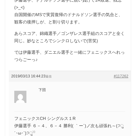
(>_<)
自国開催のMSで実質復帰のドナルドソン選手の気合と、
観客の後押しが、と割り切ります。
あらスコア、錦織選手／ゴンザレス選手組のスコアと全く
同じ。妙なところでシンクロしないで(苦笑)
では伊藤選手、ダニエル選手と一緒にフェニックスへれっ
つらごーっ♪
2019/03/13 16:44:23
#117262
返信
下団
フェニックスCH シングルス１R
伊藤選手 ６－４、６－４ 勝利( ｀ー´)ノ次も頑張れ～(੭ु
´･ω･`)੭ु⁾⁾