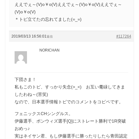
ええでぇ～(V)o￥o(V)ええでぇ～(V)o￥o(V)ええでぇ～
(V)o￥o(V)
＊トピ立てたの忘れてました(=_=)
2019/03/13 16:56:01
#117264
返信
NORICHAN
下団さま！
私もこのトピ、すっかり失念(>_<) お互い耄碌してきま
したわね～(苦笑)
なので、日本選手情報トピでのコメントをコピペです。
フェニックスCHシングルス。
伊藤選手、ポンウィズ選手[Q]にストレート勝利で1R突破
おめっ♪
実はネイサン君、もし伊藤選手に勝ったりしたら青田認定