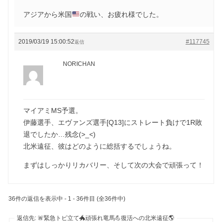
アジアから米国
の戦い、お疲れ様でした。
2019/03/19 15:00:52
#117745
返信
NORICHAN
マイアミMS予選。
伊藤選手、エヴァンズ選手[Q13]にストレート負けで1R敗
退でしたか…残念(>_<)
北米遠征、彼はどのように総括するでしょうね。
まずはしっかりリカバリー、そして次の大会で頑張って！
36件の返信を表示中 - 1 - 36件目 (全36件中)
返信先: 🚨緊急トピ立て🐲頑張れ竜馬💪復活への北米遠征🌎