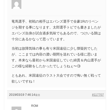
竜馬選手、初戦の相手はエバンズ選手で全豪1Rのリベン
ジを期する事になります。太郎選手トピでも書きましたが
エバンズ自身が試合過多気味でもあるので、つけいる隙は
十分にあるかなって思っています。
当初は故障気味の事も有り米国遠征に少し懐疑的でした
が、ここまでは内容の濃い期間を送れている様に思いま
す。本来なら最初から米国遠征していた綿貫＆内山選手が
この様な経験をしたかったでしょうねぇ〜🧐
ともあれ、米国遠征のラスト大会ですので悔い無く戦って
欲しいですね！
2019/03/19 7:46:14
#117707
返信
ROM