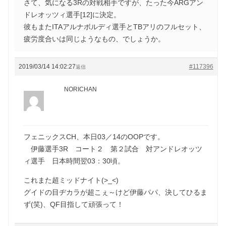
さて、気になる3Rの対戦相手ですが、たった今ARGアン
ドレオッツィ選手[12]に決定。
彼もまたITAアルナボルディ選手とTBアリのフルセット、
疲労度合いは同じようなもの、でしょうか。
2019/03/14 14:02:27
#117396
返信
NORICHAN
フェニックスCH、本日03／14のOOPです。
伊藤選手3R コート２ 第２試合 対アンドレオッツ
ィ選手 日本時間翌03：30頃。
これまた超ミッドナイト(>_<)
グイドの目ヂカラが超こぇ～けど伊藤パパ、決してひるま
ず(笑)、QF目指して頑張って！