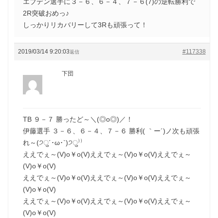
エブデン選手に３－６、６－４、７－６(7)の逆転勝利で
2R突破おめっ♪
しっかりリカバリーして3Rも頑張って！
2019/03/14 9:20:03
#117338
返信
下団
TB ９－７ 勝ったど～＼(◎o◎)／！
伊藤選手 ３－６、６－４、７－６ 勝利( ｀ー´)ノ次も頑張
れ～(੭ु´･ω･`)੭ु⁾⁾
ええでぇ～(V)o￥o(V)ええでぇ～(V)o￥o(V)ええでぇ～
(V)o￥o(V)
ええでぇ～(V)o￥o(V)ええでぇ～(V)o￥o(V)ええでぇ～
(V)o￥o(V)
ええでぇ～(V)o￥o(V)ええでぇ～(V)o￥o(V)ええでぇ～
(V)o￥o(V)