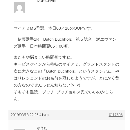
NORICHAN
マイアミMS予選、本日03／18のOOPです。
伊藤選手1R Butch Buchholz 第５試合 対エヴァン
ズ選手 日本時間翌05：00頃。
またもや悩ましい時間帯ですね。
キービスケインから移転のマイアミ、グランドスタンドの
次に大きなこの「Butch Buchholz」というスタジアム、や
はりレジェンドのお名前を冠したようですが、とにかく昔
の方なのでぜんっぜん知らない(>_<)
そもそも難読、ブッチ･ブッチョルス氏でいいのかしら
ん。
2019/03/18 22:26:41
#117696
返信
ゆうた