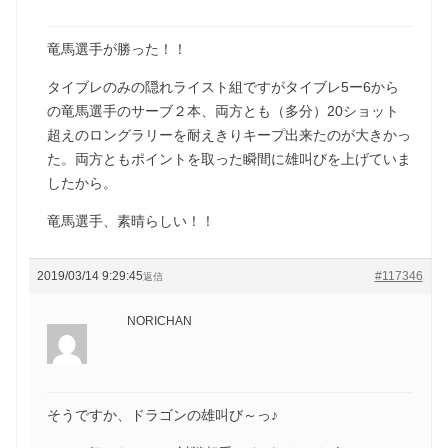
竜馬選手が勝った！！
タイブレのみの隠れライスト組ですがタイブレ5ー6から
の竜馬選手のサーブ２本、両方とも（多分）20ショット
超えのロングラリーを耐えきりキープ出来たのが大きかっ
た。両方ともポイントを取った瞬間に雄叫びを上げていま
したから。
竜馬選手、素晴らしい！！
2019/03/14 9:29:45
#117346
返信
NORICHAN
そうですか、ドラゴンの雄叫び～っ♪