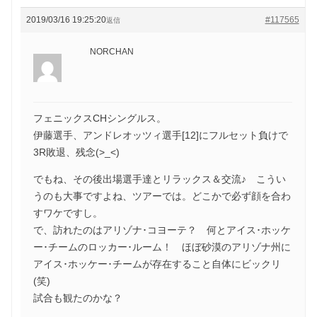
2019/03/16 19:25:20
#117565
返信
NORCHAN
フェニックスCHシングルス。
伊藤選手、アンドレオッツィ選手[12]にフルセット負けで
3R敗退、残念(>_<)
でもね、その後出場選手達とリラックス＆交流♪ こうい
うのも大事ですよね、ツアーでは。どこかで必ず顔を合わ
すワケですし。
で、訪れたのはアリゾナ･コヨーテ？ 何とアイス･ホッケ
ー･チームのロッカー･ルーム！ ほぼ砂漠のアリゾナ州に
アイス･ホッケー･チームが存在すること自体にビックリ
(笑)
試合も観たのかな？