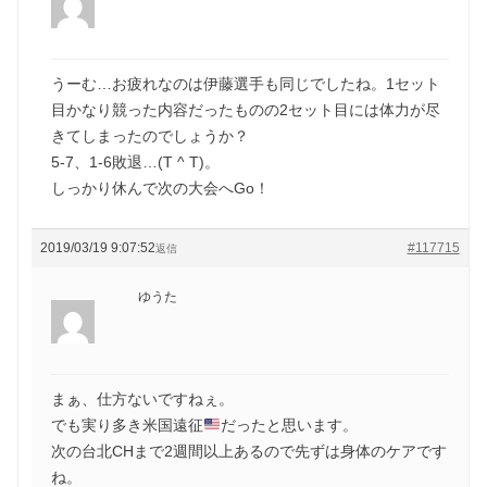
うーむ…お疲れなのは伊藤選手も同じでしたね。1セット
目かなり競った内容だったものの2セット目には体力が尽
きてしまったのでしょうか？
5-7、1-6敗退…(T ^ T)。
しっかり休んで次の大会へGo！
2019/03/19 9:07:52
#117715
返信
ゆうた
まぁ、仕方ないですねぇ。
でも実り多き米国遠征
だったと思います。
次の台北CHまで2週間以上あるので先ずは身体のケアです
ね。