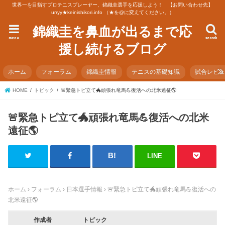
世界一を目指すプロテニスプレーヤー、錦織圭選手を応援しよう！ 【お問い合わせ先】
urryy★keinishikori.info （★を@に変えてください。）
錦織圭を鼻血が出るまで応
menu
search
援し続けるブログ
ホーム
フォーラム
錦織圭情報
テニスの基礎知識
試合レビ
HOME
トピック
🚨緊急トピ立て🐲頑張れ竜馬💪復活への北米遠征🌎
🚨緊急トピ立て🐲頑張れ竜馬💪復活への北米
遠征🌎
LINE
ホーム
›
フォーラム
›
日本選手情報
›
🚨緊急トピ立て🐲頑張れ竜馬💪復活への
北米遠征🌎
作成者
トピック