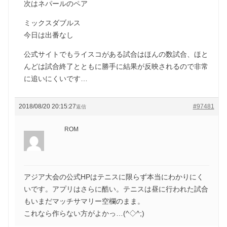
次はネパールのペア
ミックスダブルス
今日は出番なし
公式サイトでもライスコがある試合はほんの数試合、ほと
んどは試合終了とともに勝手に結果が反映されるので非常
に追いにくいです…
2018/08/20 20:15:27
#97481
返信
ROM
アジア大会の公式HPはテニスに限らず本当にわかりにく
いです。アプリはさらに酷い。テニスは昼に行われた試合
もいまだマッチサマリー空欄のまま。
これなら作らない方がよかっ…(^◇^;)