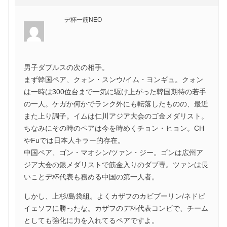
デ杯一筋NEO
男子ダブルスの次の相手。
まず韓国ペア、クォン・スンウ/イム・ヨンギュ。クォン
は一時は300位台まで一気に駆け上がった韓国期待の若手
の一人。ケガか何かでランク外にも転落したものの、最近
また上り調子。イムは仁川アジア大会のゴ金メダリスト。
ちなみにその時のペアは今を時めくチョン・ヒョン。CH
やFuでは日本人キラー的存在。
中国ペア、ゴン・マオシン/ツァン・ジー。ゴンは広州ア
ジア大会の銀メダリストで筋金入りのダブ専。ツァンは長
いことデ杯代表も務める中国の第一人者。
しかし、上杉/島袋組。よくカザフのカビブーリン/ネドビ
イェソフに勝ったな。カザフのデ杯代表コンビで、チーム
としても強化に力を入れてるペアですよ。