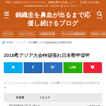
世界一を目指すプロテニスプレーヤー、錦織圭選手を応援しよう！ 【お問い合わせ先】
urryy★keinishikori.info （★を@に変えてください。）
錦織圭を鼻血が出るまで応
menu
search
援し続けるブログ
ホーム
フォーラム
錦織圭情報
テニスの基礎知識
試合レビ
HOME
トピック
2018🌏アジア大会👫頑張れ日本勢🎌😤🎌
2018🌏アジア大会👫頑張れ日本勢🎌😤🎌
LINE
ホーム
›
フォーラム
›
日本選手情報
›
2018🌏アジア大会👫頑張れ日本勢🎌😤
🎌
作成者
トピック
2018/08/15 10:21:16
返信