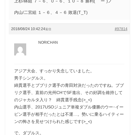
上杉/林組 ７－６、０－６、１０－８ 勝利( ｀ー´)ノ
内山/二宮組 １－６、４－６ 敗退(T_T)
2018/08/24 10:42:24
#97814
返信
NORICHAN
アジア大会、すっかり失念していました。
男子シングルス。
綿貫選手とブブリク選手の青田対決だったのですね。ブブ
リク選手、直前の光州CHでSF進出、その好調を維持して
のジャカルタ入り？ 綿貫選手残念(>_<)
内山選手、2017USOジュニア単複ダブル優勝のウー･イー
ピン選手が相手だったとは不運…。勢いに乗るハイティー
ンの怖さを見せつけられた感じです(>_<)
で、ダブルス。