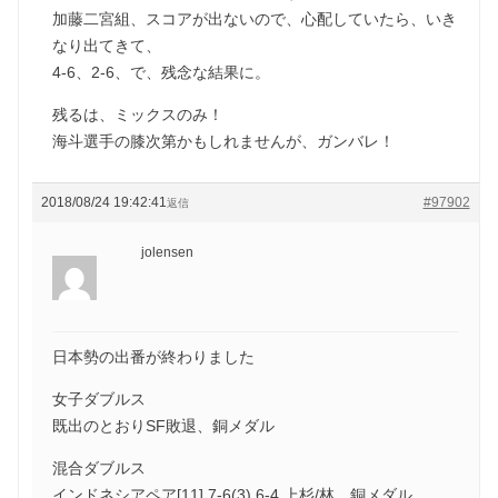
加藤二宮組、スコアが出ないので、心配していたら、いき
なり出てきて、
4-6、2-6、で、残念な結果に。
残るは、ミックスのみ！
海斗選手の膝次第かもしれませんが、ガンバレ！
2018/08/24 19:42:41
#97902
返信
jolensen
日本勢の出番が終わりました
女子ダブルス
既出のとおりSF敗退、銅メダル
混合ダブルス
インドネシアペア[11] 7-6(3) 6-4 上杉/林 銅メダル