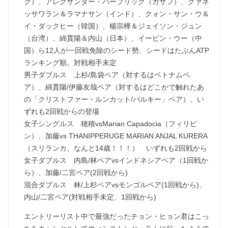
ク）、アレクサンダー・バーブリック（カザフ）、グァネ
ッサワラン＆ラマナサン（インド）、クォン・サン・ウ＆
イ・ダックヒー（韓国）、楊宗樺＆ジェイソン・ジュン
（台湾）、綿貫陽＆内山（日本）、イービン・ウー（中
国）ら12人が一回戦免除のシード勢、シードはたぶんATP
ランキング順。対戦相手未定
男子ダブルス 上杉/島袋ペア（対するはベトナムペ
ア）、綿貫陽/伊藤友哉ペア（対するはどこかで触れたあ
の「クリストファー・ルンカット/バルキー」ペア）、い
ずれも2回戦からの登場
女子シングルス 穂積vsMarian Capadocia（フィリピ
ン）、加藤vs THANIPPERUGE MARIAN ANJAL KURERA
（スリランカ、なんと14歳！！！） いずれも2回戦から
女子ダブルス 内島/林ペアvsインドネシアペア（1回戦か
ら）、加藤/二宮ペア(2回戦から)
混合ダブルス 林/上杉ペアvsモンゴルペア(1回戦から)、
内山/二宮ペア(対戦相手未定、1回戦から)
エントリーリスト中で最強だったチョン・ヒョン君はこっ