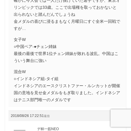
確かに今大会では一人だけ抜けていた選手ですが、東京オ
リンピックでは33歳。ここで出場権を取っておかないと
出られないと踏んだんでしょうね
金メダルの喜びに浸るまもなく月曜日にすぐ全米一回戦で
すが…
女子W
○中国ペア-●チェン姉妹
最後の最後で世界1位チェン姉妹が敗れる波乱。中国はこ
ういう舞台に強い
混合W
○インドネシア組-タイ組
インドネシアのエースクリストファー・ルンカットが開催
国の意地を見せ金メダルをもぎ取りました。インドネシア
はテニス部門唯一のメダルです
2018/08/26 17:22:51
#98050
返信
デ杯一筋NEO