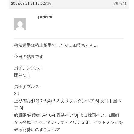
2018/08/21 21:15:02
#97541
返信
jolensen
穂積選手は格上相手でしたが…加藤ちゃん…
今日の結果です
男子シングルス
開催なし
男子ダブルス
3R
上杉/島袋[12] 7-6(4) 6-3 カザフスタンペア[6] 次は中国ペ
ア[3]
綿貫陽/伊藤雄 6-4 6-4 香港ペア[9] 次は韓国ペア。1回戦
から登場したペアだがラタティワナ兄弟、イストミン組を
破った勢いのすごいペア