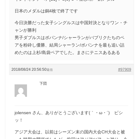
日本のメダルは銅4枚で終了です
今日決勝だった女子シングルスは中国対決となりワン・チ
ャンが勝利
男子ダブルスはボパンナ/シャーランがバブリクたちのペ
アを粉砕し優勝、結局シャーラン/ボパンナを最も追い詰
めたのは上杉/島袋ペアでした。まさにテニスあるある
2018/08/24 20:56:50
#97909
返信
下団
jolensen さん、ありがとうございます(｀・ω・´)ゞピシ
ッ！
アジア大会は、以前はシーズン末の国内大会CH大会と被