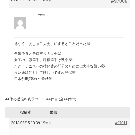
#97009
下団
危うく、あじゃこ大会、にするところだった😆
全米予選とモロ被りの大会😱
女子の加藤選手、穂積選手は残念😭
ただ、テニスへの強化費の配分のためには大事な戦い😤
良い経験にもしてほしいですね🎌😤🎌
日本勢‼️頑張れ〜🎌👫🎌
44件の返信を表示中 - 1 - 44件目 (全44件中)
投稿者
返信
2018/08/15 10:39:19
#97011
返信