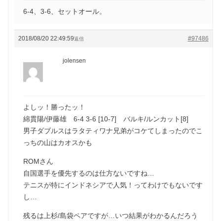
6-4、3-6、セットオール。
2018/08/20 22:49:59
#97486
返信
jolensen
よしッ！勝ったッ！
綿貫陽/伊藤雄 6-4 3-6 [10-7] バルキ/ルンカット[8]
男子ダブルスはラタティワナ兄弟がコケてしまったのでこ
っちの山はカオスかも
ROMさん
自国選手を優先するのは仕方ないですね…
テニスが特にインドネシアで人気！ってわけでもないです
し…
残るは上杉/島袋ペアですが…いつ結果がわかるんだろう