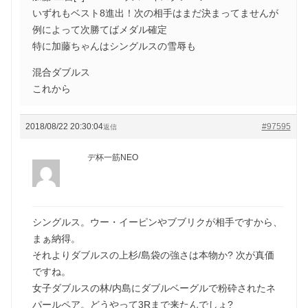
いずれもベスト8進出！次の相手はまだ決まってませんが
例によって次勝てばメダル確定
特に加藤ちゃんはシングルスの雪辱も
混合ダブルス
これから
2018/08/22 20:30:04
#97595
返信
デ杯一筋NEO
シングルス。ウー・イーピンやブブリクが相手ですから、
まぁ納得。
それよりダブルスの上杉/島袋の強さは本物か? 次が真価
ですね。
女子ダブルスの林/内島にダブルベーグルで粉砕されたネ
パールペア。どうやって3Rまで来たんでしょ?