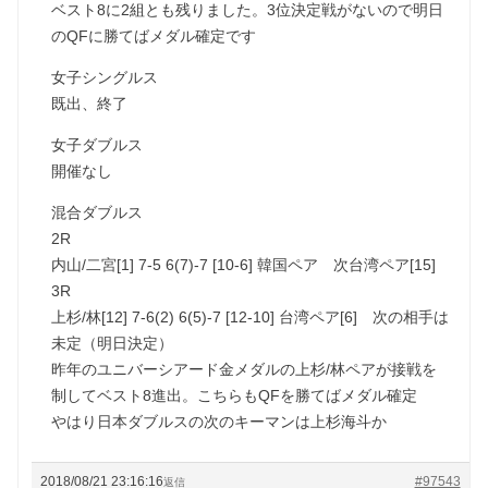
ベスト8に2組とも残りました。3位決定戦がないので明日
のQFに勝てばメダル確定です
女子シングルス
既出、終了
女子ダブルス
開催なし
混合ダブルス
2R
内山/二宮[1] 7-5 6(7)-7 [10-6] 韓国ペア 次台湾ペア[15]
3R
上杉/林[12] 7-6(2) 6(5)-7 [12-10] 台湾ペア[6] 次の相手は
未定（明日決定）
昨年のユニバーシアード金メダルの上杉/林ペアが接戦を
制してベスト8進出。こちらもQFを勝てばメダル確定
やはり日本ダブルスの次のキーマンは上杉海斗か
2018/08/21 23:16:16
#97543
返信