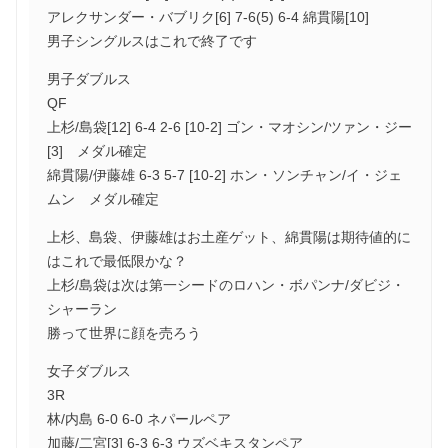
アレクサンダー・バブリク[6] 7-6(5) 6-4 綿貫陽[10]
男子シングルスはこれで終了です
男子ダブルス
QF
上杉/島袋[12] 6-4 2-6 [10-2] ゴン・マオシン/ツァン・ジー
[3] メダル確定
綿貫陽/伊藤雄 6-3 5-7 [10-2] ホン・ソンチャン/イ・ジェ
ムン メダル確定
上杉、島袋、伊藤雄はお土産ゲット、綿貫陽は期待値的に
はこれで最低限かな？
上杉/島袋は次は第一シードのロハン・ボパンナ/ダビジ・
シャーラン
勝って世界に顔を売ろう
女子ダブルス
3R
林/内島 6-0 6-0 ネパールペア
加藤/二宮[3] 6-3 6-3 ウズベキスタンペア