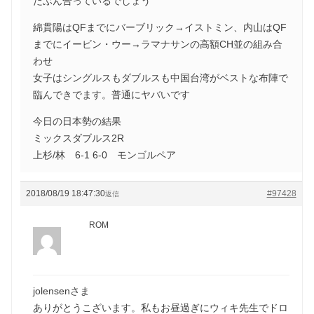
たぶん合っているでしょう
綿貫陽はQFまでにバーブリック→イストミン、内山はQF
までにイービン・ウー→ラマナサンの高額CH並の組み合
わせ
女子はシングルスもダブルスも中国台湾がベストな布陣で
臨んできでます。普通にヤバいです
今日の日本勢の結果
ミックスダブルス2R
上杉/林 6-1 6-0 モンゴルペア
2018/08/19 18:47:30
#97428
返信
ROM
jolensenさま
ありがとうこざいます。私もお昼過ぎにウィキ先生でドロ