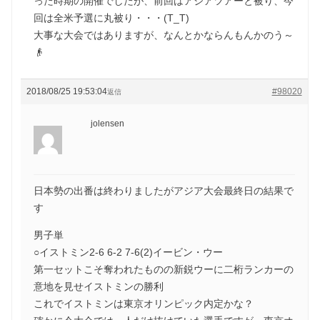
った時期の開催でしたが、前回はアジアツアーと被り、今
回は全米予選に丸被り・・・(T_T)
大事な大会ではありますが、なんとかならんもんかのう～
👴
2018/08/25 19:53:04
#98020
返信
jolensen
日本勢の出番は終わりましたがアジア大会最終日の結果で
す
男子単
○イストミン2-6 6-2 7-6(2)イービン・ウー
第一セットこそ奪われたものの新鋭ウーに二桁ランカーの
意地を見せイストミンの勝利
これでイストミンは東京オリンピック内定かな？