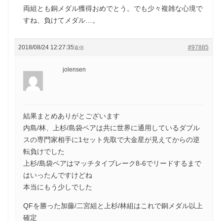
両組とも銅メダル獲得おめでとう。でも少々複雑な心境で
すね、負けてメダル…。
2018/08/24 12:27:35
#97885
返信
jolensen
結果まとめありがとございます
内島/林、上杉/島袋ペアは共に世界に通用しているダブル
スの専門家相手に1セット先取で大金星が見えてからの逆
転負けでした
上杉/島袋ペアはマッチタイブレーク8-6でリードするまで
はいったんですけどね
本当にもう少しでした
QFを勝った加藤/二宮組と上杉/林組はこれで銅メダル以上
確定