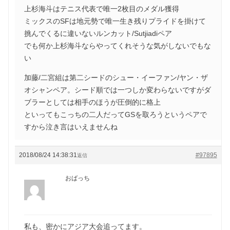
上杉海斗はテニス代表で唯一2枚目のメダル獲得
ミックスのSFは地元勢で唯一生き残りプライドを掛けて
挑んでくるに違いないルンカット/Sutjiadiペア
でも何か上杉海斗ならやってくれそうな気がしないでもな
い
加藤/二宮組は第二シードのシュー・イーファン/ヤン・ザ
オシャンペア。シード順では一つしか変わらないですがダ
ブラーとしては相手のほうが圧倒的に格上
といってもこっちの二人だってGSを取ろうというペアで
すから泣き言はいえませんね
2018/08/24 14:38:31
#97895
返信
おばっち
私も、密かにアジア大会追ってます。