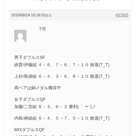
2018/08/24 10:18:03
#97805
返信
下団
男子ダブルスSF
綿貫/伊藤組 ４－６、７－６、７－１０ 敗退(T_T)
上杉/島袋組 ６－４、３－６、８－１０ 敗退(T_T)
両ペアは銅メダル獲得🎊
女子ダブルスQF
加藤/二宮組 ６－３、６－３ 勝利( ｀ー´)ノ
内島/林組組 ６－４、５－７、５－１０ 敗退(T_T)
MIXダブルスQF