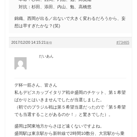
対抗：杉田、添田、内山、勉、高橋悠
錦織、西岡が出る／出ないで大きく変わるだろうから、妄
想は早すぎたかな？(笑)
2017/12/20 14:15:21
#73465
返信
だいあん
デ杯一筋さん、皆さん
私もデビスカップイタリア戦＠盛岡のチケット、第１希望
ばかりとはいきませんでしたが当選しました。
（靭でのブラジル戦は第５希望当選だったので「第５希望
でも当選することがあるのか！」と驚きでした）。
盛岡は関東地方からさほど遠くないですよね。
盛岡駅は東京駅から新幹線で2時間10数分、大宮駅から乗