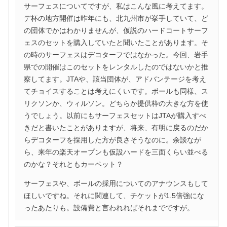
サーフェスについてですが、私はこんな風に考えてます。
デ杯の地方開催は昨年にも、北九州市が挙手していて、ど
の団体でかはわかりませんが、仮説のハードコートサーフ
ェスのセットを購入していたと聞いたことがあります。そ
の時のサーフェスはデコターフではなかった。今回、岩手
県での開催はこのセットをレンタルしたのではないかと推
察してます。JTAや、該当団体が、アドバンテージを考え
てチョイスすることは考えにくいです。ボールも同様、ス
リクソンか、ウィルソン。どちらか提供枠の大きな方を使
うでしょう。以前にもサーフェスセットはJTAが購入すべ
きだと書いたことがありますが、将来、有明に戻るのだか
らデコターフを採用した方が良さそうなのに。余談なが
ら、来年の楽天オープンも仮設ハードを三面くらい並べる
のかな？それともカーペット？
サーフェスや、ボールの採用についてのアナウンスもして
ほしいですね。それに関連して、チケットが1.5倍強にな
ったあたりも。設備費と言われればそれまでですが。