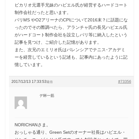
ビカリオ元選手兄妹のハビエル氏が経営するハードコート
制作会社だったと思います。
パリMS やO2アリーナのCPIについて2016末？に話題にな
ったのでその際調べたら、アランチャ氏の長兄ハビエル氏
がハードコート制作会社を設立しパリ等に納入したという
記事を見つけ、ご紹介した記憶があります。
また、次兄のエミリオ氏はバレンシアでテニス･アカデミ
ーを経営しているという記述も、記事内にあったように記
憶しています。
2017/12/13 17:33:53
#73356
返信
デ杯一筋
NORICHANさま。
おっしゃる通り、Green Setのオーナー社長はハビエル・