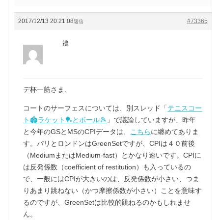
2017/12/13 20:21:08
#73365
返信
禮
デ杯一筋さま、
コートのサーフェスについては、別スレッド「
テニスコー
ト🏟ラケット🏓とボール🎾
」で議論していますが、昨年
と今年のGSとMSのCPIデータは、
こちら
に纏めてありま
す。パリとロンドンはGreenSetですが、CPIは４０前後
（MediumまたはMedium-fast）とかなり速いです。CPIに
は反発係数（coefficient of restitution）も入っているの
で、一般にはCPIが大きいのは、反発係数が小さい、つま
りあまり跳ねない（かつ摩擦係数が小さい）ことを意味す
るのですが、GreenSetは比較的跳ねるのかもしれませ
ん。