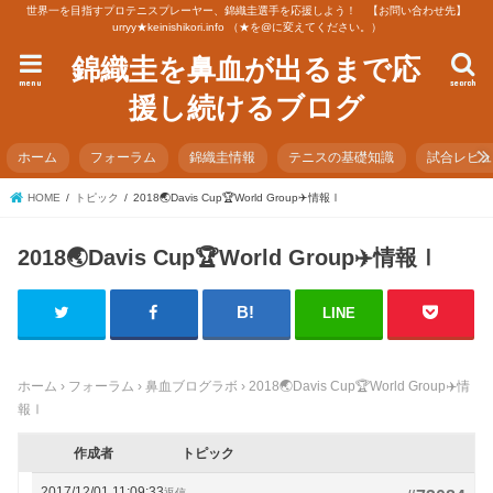
世界一を目指すプロテニスプレーヤー、錦織圭選手を応援しよう！ 【お問い合わせ先】
urryy★keinishikori.info （★を@に変えてください。）
錦織圭を鼻血が出るまで応
menu
search
援し続けるブログ
ホーム
フォーラム
錦織圭情報
テニスの基礎知識
試合レビ
HOME
トピック
2018🌏Davis Cup🏆World Group✈️情報Ⅰ
2018🌏Davis Cup🏆World Group✈️情報Ⅰ
LINE
ホーム
›
フォーラム
›
鼻血ブログラボ
›
2018🌏Davis Cup🏆World Group✈️情
報Ⅰ
作成者
トピック
2017/12/01 11:09:33
返信