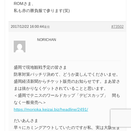
ROMさま、
私も赤の勝負服で参ります(笑)
2017/12/22 16:00:44
#73502
返信
NORICHAN
盛岡で現地観戦予定の皆さま
防寒対策バッチリ決めて、どうか楽しんでくださいませ。
盛岡経済新聞からチケット販売のお知らせです。まあ皆さ
まは抜かりなくゲットされていることと思います。
＜盛岡でテニスのワールドカップ「デビスカップ」 間も
なく一般発売へ＞
https://morioka.keizai.biz/headline/2491/
だいあんさま
早々にカミングアウトしていたのですが私、実は大阪生ま