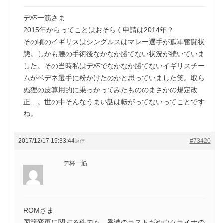
デ杯一筋さま
2015年からってことはおそらく申請は2014年？
その頃のイギリスはシングルスはマレー選手が孤軍奮闘状
態。しかも腰の手術後なかなか勝てない状況が続いていま
した。その当時私はデ杯でなかなか勝てないイギリスチー
ムがベデネ選手に粉かけたのかと思っていました笑。取ら
ぬ狸の皮算用的に乗っかってみたもののまさかの規定改
正…。世の中そんなうまい話は転がってないってことです
ね。
2017/12/17 15:33:44
#73420
返信
デ杯一筋
ROMさま
国籍変更に関する件でも、香港のラストギやウクライナの