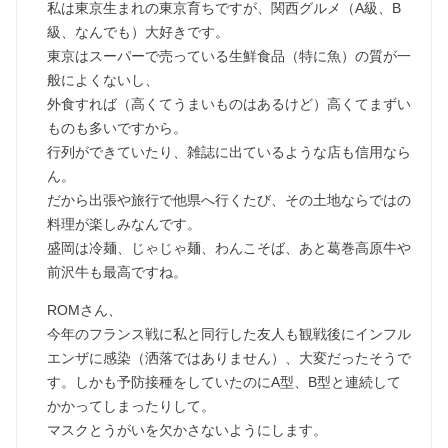
私は東京生まれの東京育ちですが、関西グルメ（A級、B
級、なんでも）大好きです。
東京はスーパーで売っている生鮮食品（特に魚）の質が一
般によくないし、
外食すれば（高くてうまいものはあるけど）高くてまずい
ものも多いですから。
行列ができていたり、雑誌に出ているような店も信用なら
ん。
だから出張や旅行で他県へ行くたび、その土地ならではの
料理が楽しみなんです。
盛岡は冷麺、じゃじゃ麺、わんこそば、あと葛巻高原牛や
前沢牛も最高ですね。
ROMさん、
今年のフランス戦に私と同行した友人も観戦後にインフル
エンザに感染（洒落ではありません）、大変だったそうで
す。しかも予防接種をしていたのにA型、B型と連続して
かかってしまったりして。
マスクとうがいを欠かさないようにします。