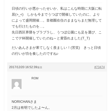
日頃の行いが悪かったせいか、私はこんな時期に大阪に転
居(>_<) しかも今までうつぼで開催していたのに、より
によって盛岡開催…。首都圏在住のままならまだ無理して
でも行けたものを…。
先日西区界隈をブラブラし、うつぼ公園にも足を運び、こ
こでデ杯開催していたのね～と黄昏れました(T_T)
だいあんさまが果てしなく羨ましい！(苦笑) きっと日頃
の行いが功を奏したのですね♪
2017/12/20 16:52:39
#73474
返信
ROM
NORICHANさま
2月は有明でしたよ〜ん。