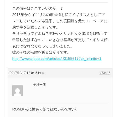
この情報はここでいいのか…？
2015年からイギリスの市民権を得てイギリス人としてプ
レーしていたベデネ選手、この度国籍を元のスロベニアに
戻す事を決意したそうです。
そりゃそうですよね？デ杯やオリンピック出場を目指して
申請したはずなのに、いきなり基準が変更してイギリス代
表にはなれなくなってしまいました。
彼の今後の活躍を祈るばかりです。
http://www.afpbb.com/articles/-/3155617?cx_infinite=1
2017/12/17 12:04:54
#73415
返信
デ杯一筋
ROMさんに楯突く訳ではないのですが。