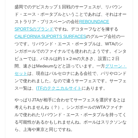
盛岡でのデビスカップ１回戦のサーフェスが、リバウン
ド・エース・ポータブルということであれば、それはオー
ストラリア・ブリスベーンの会社
REBOUNDACE
SPORTSのブランド
ですね。デコターフなどを擁する
CALIFORNIA SUPORTS SURFACES
のグループ会社の一
つです。リバウンド・エース・ポータブルは、WTAのシ
ンガポールでのファイナルでも使われたようです。インタ
ビューでは、パネルは約１x２mの大きさ、設置に２日
間、速さはMedeumなどと語っています。一方
グリーン・
セット
は、現在はバルセロナにある会社で、パリやロンド
ンで使われました。なので違うサーフェスです。サーフェ
ス一覧は、
ITFのテクニカルサイト
にあります。
やっぱりJTAが相手に合わせてサーフェスを選択するとは
考えられませんね（？）。シンガポールのWTAファイナ
ルで使われたリバウンド・エース・ポータブルを持ってく
る可能性があるかもしれませんね。ボールはスリクソンな
ら、上海や東京と同じですね。