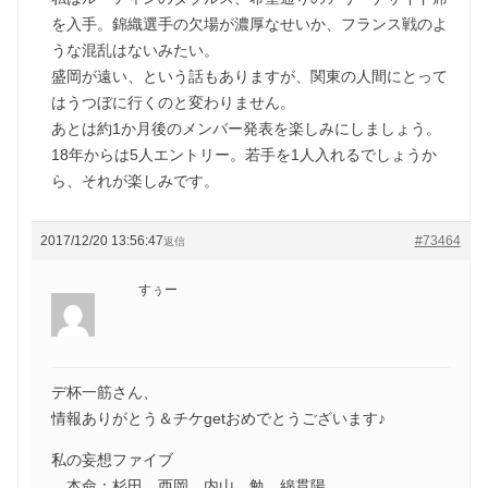
を入手。錦織選手の欠場が濃厚なせいか、フランス戦のよ
うな混乱はないみたい。
盛岡が遠い、という話もありますが、関東の人間にとって
はうつぼに行くのと変わりません。
あとは約1か月後のメンバー発表を楽しみにしましょう。
18年からは5人エントリー。若手を1人入れるでしょうか
ら、それが楽しみです。
2017/12/20 13:56:47
#73464
返信
すぅー
デ杯一筋さん、
情報ありがとう＆チケgetおめでとうございます♪
私の妄想ファイブ
本命：杉田、西岡、内山、勉、綿貫陽