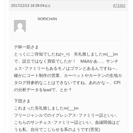
2017/12/13 18:39:04
#73362
返信
NORICHAN
デ杯一筋さま
とっくにご存知でしたね(>_<) 失礼致しましたm(__)m
で、設立ではなく買収でしたか！ M&Aかあ…。サンチ
ェス･ファミリーもあるモノはゴマンとあるんですね～。
確かにコート制作の営業、カーペットやカーテンの生地カ
タログ持参的なことはできないですね。あれかな～、CPI
の分析データをIpadで、とか？
下団さま
これまった失礼致しましたm(__)m
フリージャンルでのイグレシアス･ファミリー話といい、
こちらのサンチェス･ファミリー話といい、血縁関係はど
うも私、自分でこじらせる系のようです(苦笑)