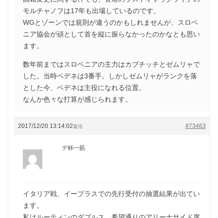
モルチャノフは17年も出場しているのです。
WGとゾーンでは規則が違うのかもしれませんが、スロベ
ニア協会が頑として首を縦に振らなかったのかなとも思い
ます。
数年前まではスロベニアの主力はカブチッチとゼムリャで
した。当時ベデネは3番手。しかしゼムリャがランクを落
とした今、ベデネは主役になれる位置。
なんか色々な打算が感じられます。
2017/12/20 13:14:02
#73463
返信
デ杯一筋
イタリア戦、イープラスでの先行受付の抽選結果が出てい
ます。
私はルーティンのダブルス、希望通りのアリーナサイド席