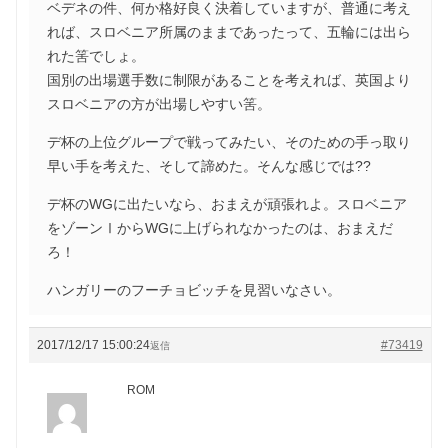
ベデネの件、何か格好良く決着していますが、普通に考え
れば、スロベニア所属のままであったって、五輪には出ら
れた筈でしょ。
国別の出場選手数に制限があることを考えれば、英国より
スロベニアの方が出場しやすい筈。
デ杯の上位グループで戦ってみたい、そのための手っ取り
早い手を考えた、そして諦めた。そんな感じでは??
デ杯のWGに出たいなら、おまえが頑張れよ。スロベニア
をゾーンⅠからWGに上げられなかったのは、おまえだ
ろ！
ハンガリーのフーチョビッチを見習いなさい。
2017/12/17 15:00:24
#73419
返信
ROM