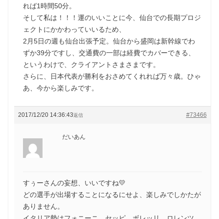
れば1時間50分。
そして私は！！！運のいいことに今、仙台での長期プロジ
ェクトにかかわっていいるため、
2月5日の週も仙台出張予定。仙台から盛岡は新幹線でわ
ずか39分ですし、交通費の一部は経費でカバーできる、
というわけで、クライアントさまさまです。
さらに、日本代表が勝利をおさめてくれれば万々歳。ひゃ
あ、今から楽しみです。
2017/12/20 14:36:43
#73466
返信
だいあん
すぅーさんの妄想、いいですね💛
どの選手が出場することになるにせよ、楽しみでしかたが
ありません。
イタリア勢はフォニーニ、セッピ、ボレッリ、ロレンツ