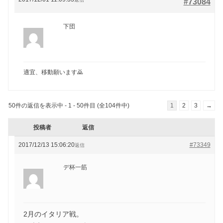
#73084
下団
適宜、移動願います🙇
50件の返信を表示中 - 1 - 50件目 (全104件中)
1
2
3
→
投稿者
返信
2017/12/13 15:06:20
#73349
返信
デ杯一筋
2月のイタリア戦。