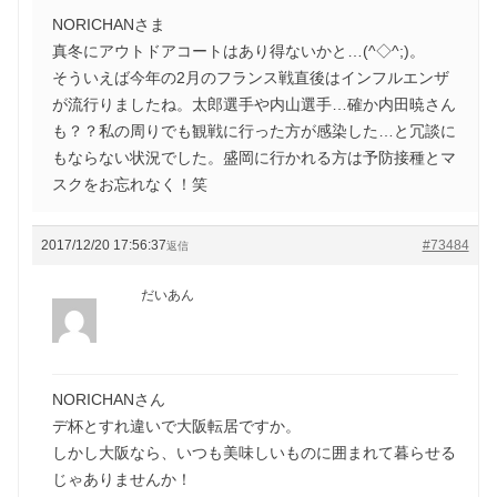
NORICHANさま
真冬にアウトドアコートはあり得ないかと…(^◇^;)。
そういえば今年の2月のフランス戦直後はインフルエンザ
が流行りましたね。太郎選手や内山選手…確か内田暁さん
も？？私の周りでも観戦に行った方が感染した…と冗談に
もならない状況でした。盛岡に行かれる方は予防接種とマ
スクをお忘れなく！笑
2017/12/20 17:56:37
#73484
返信
だいあん
NORICHANさん
デ杯とすれ違いで大阪転居ですか。
しかし大阪なら、いつも美味しいものに囲まれて暮らせる
じゃありませんか！