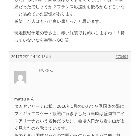
席だったでしょうか？フランス応援団を後ろからすごいな
ーと眺めていた記憶があります。
感染した人はもっと良い席だったと思います。
現地観戦予定の皆さま、赤い服装でお願いしますね！！持
っていないなら巣鴨へGO!笑
2017/12/21 14:10:18
#73494
返信
だいあん
matsuさん
タカヤアリーナは私、2016年1月のいわて冬季国体の際に
フィギュアスケート観戦に行きました（当時は盛岡市アイ
スアリーナという名称だった）。会場入口から岩手山がよ
く見えたのを覚えています。
あのときは国体だったので駅からのシャトルバス便（無