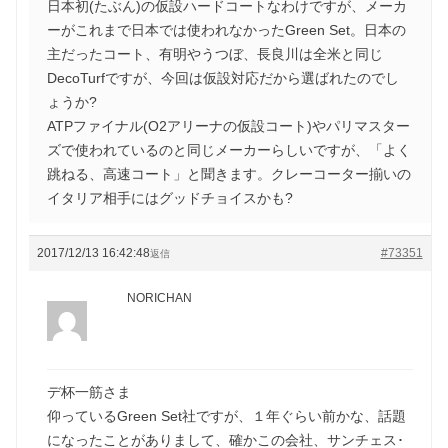
日本初(たぶん)の仮設ハードコートなわけですが、メーカ
ーがこれまで日本では使われなかったGreen Set。日本の
主だったコート、有明やうつぼ、長良川は全米と同じ
DecoTurfですが、今回は仮設対応だから選ばれたのでし
ょうか?
ATPファイナル(O2アリーナの仮設コート)やパリマスター
ズで使われているのと同じメーカーらしいですが、「よく
跳ねる、高速コート」と聞きます。クレーコーター揃いの
イタリア相手にはグッドチョイスかも?
2017/12/13 16:42:48
#73351
返信
NORICHAN
デ杯一筋さま
仰っているGreen Set社ですが、１年ぐらい前かな、話題
になったことがありまして、確かこの会社、サンチェス･