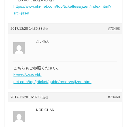
https://www.eki-net.com/top/ticketless/jizen/index.html?
src=jizen
2017/12/20 14:39:33
#73468
返信
だいあん
こちらもご参照ください。
https://www.eki-
net.com/top/jrticket/guide/reserve/jizen.html
2017/12/20 16:07:00
#73469
返信
NORICHAN