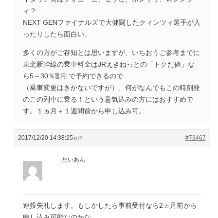
ィ？
NEXT GENファイナルズで大健闘したクィンツィ選手が入
ったりしたら面白い。
多くの方がご存知とは思いますが、いちおうご参考までに
東北新幹線の乗車料金はJRえきねっとの「トクだ値」な
ら5～30％割引で予約できるので
（乗車変更はきかないですが）、何がなんでもこの時刻発
のこの列車に乗る！という意気込みの方にはおすすめで
す。１ヵ月＋１週間前から申し込み可。
2017/12/20 14:38:25
#73467
返信
だいあん
連投失礼します。もしかしたら事前受付なら2ヵ月前から
申し込み可能なのかな。