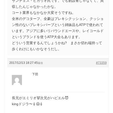
サンチェス・ビカリオ氏です。でも創設者じゃなくて、買
収したんじゃなかったかな。
コート業界もなかなか大変そうですね。
全米のデコターフ、全豪はプレキシクッション、クッショ
ン性のないプレキシパーブという姉妹品もATPで使われて
います。アジアに多いリバウンドエースや、レイコールド
というブランドを使うATP大会もあります。
どういう営業するんでしょうかね? まさか切れ端持って
歩くわけにもいかなそうだし。
2017/12/13 18:27:45
#73359
返信
下団
長兄がエミリオ👿次兄がハビエル😈
kingドジラ〜💉😱💉