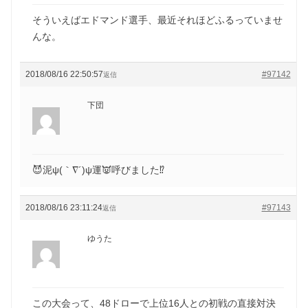
そういえばエドマンド選手、最近それほどふるっていませ
んな。
2018/08/16 22:50:57
#97142
返信
下団
😈泥ψ(｀∇´)ψ運👿呼びました⁉️
2018/08/16 23:11:24
#97143
返信
ゆうた
この大会って、48ドローで上位16人との初戦の直接対決