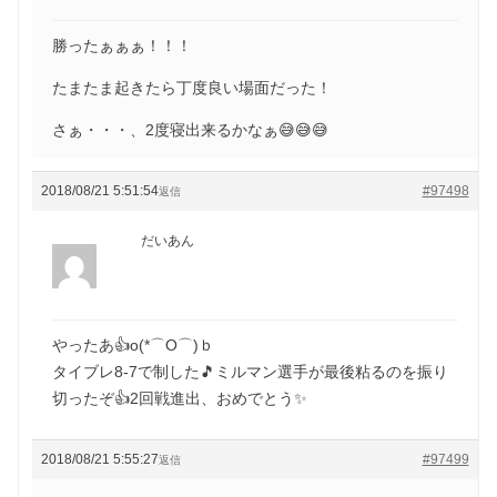
勝ったぁぁぁ！！！
たまたま起きたら丁度良い場面だった！
さぁ・・・、2度寝出来るかなぁ😅😅😅
2018/08/21 5:51:54
#97498
返信
だいあん
やったあ👍o(*⌒O⌒)ｂ
タイブレ8-7で制した🎵ミルマン選手が最後粘るのを振り
切ったぞ👍2回戦進出、おめでとう✨
2018/08/21 5:55:27
#97499
返信