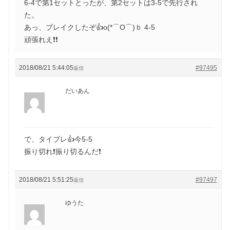
6-4で第1セットとったが、第2セットは3-5で先行され
た。
あっ、ブレイクしたぞ👍o(*⌒O⌒)ｂ 4-5
頑張れえ❗❗
2018/08/21 5:44:05
#97495
返信
だいあん
で、タイブレ👍今5-5
振り切れ❗振り切るんだ❗
2018/08/21 5:51:25
#97497
返信
ゆうた