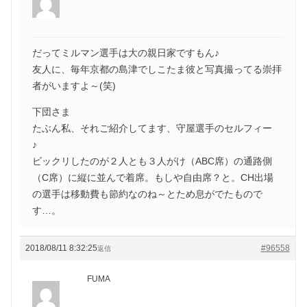
だってミルマン選手は大の親日家ですもん♪
友人に、毎年京都の島津でしこたま彼と写真撮ってる崇拝
者がいますよ～(笑)
下団さま
たぶん私、それご紹介してます、守屋選手のセルフィー
♪
ビックリしたのが２人とも３人がけ（ABC席）の通路側
（C席）に縦に並んで着席。もしや自由席？と。CH出場
の選手は移動費も節約なのね～とため息がでたもので
す…。
2018/08/11 8:32:25
#96558
返信
FUMA