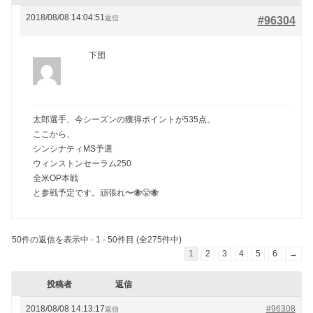
2018/08/08 14:04:51
返信
#96304
下団
太郎選手、今シーズンの獲得ポイントが535点。
ここから、
シンシナティMS予選
ウィンストンセーラム250
全米OP本戦
と参戦予定です。頑張れ〜🐝😤🐝
50件の返信を表示中 - 1 - 50件目 (全275件中)
1
2
3
4
5
6
→
投稿者
返信
2018/08/08 14:13:17
#96308
返信