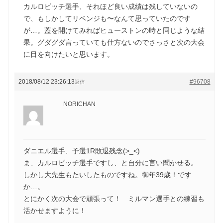
カルロビッチ選手、それほど良い成績は残していないの
で、もしかしてリベンジも〜なんて思っていたのです
が…。蓋を開けてみればヒューストンの時と同じような結
果。グダグダ言っていても仕方ないのでさっさと次の大会
に目を向けたいと思います。
2018/08/12 23:26:13
#96708
返信
NORICHAN
ダニエル選手、予選1R敗退残念(>_<)
ま、カルロビッチ選手ですし、と自分に言い聞かせる。
しかし大先生もたいしたものですね。御年39歳！です
か…。
とにかく次の大会で頑張って！ ミルマン選手との練習も
活かせますように！