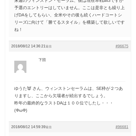
来週のウィンストン・セーラム、彼は現在本戦alt3ですが
予選のエントリーはしていません。ここは是非とも繰り上
げDAをしてもらい、全米やその後も続くハードコートシ
リーズに向けて「勝てるスタイル」を構築して欲しいです
ね！
2018/08/12 14:36:21
#96675
返信
下団
ゆうた👿 さん、ウィンストンセーラムは、SE枠が２つあ
りますし、ここから欠場者が続出するでしょう。
昨年の最終的なラストDAは１００位でしたし・・・
(ΦωΦ)
2018/08/12 14:59:39
#96681
返信