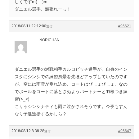
しくですm(__)m
ダニエル選手、頑張れーっ！
2018/08/11 22:12:00
#96621
返信
NORICHAN
ダニエル選手の対戦相手カルロビッチ選手が、自身のイン
スタにシンシでの練習風景を先ほどアップしていたのです
が、空には雨雲が垂れ込め、コートはびしょびしょ、なの
でボールをコートに落とさぬようパートナーと羽根つき練
習(>_<)
こりゃシンシナティも雨に泣かされそうです。今夜もすん
なり予選進捗するかしら？
2018/08/12 8:38:28
#96647
返信