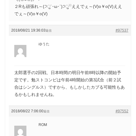
２Rも頑張れ～(੭ु´･ω･`)੭ु⁾⁾ええでぇ～(V)o￥o(V)ええ
でぇ～(V)o￥o(V)
2018/08/21 19:36:03
#97537
返信
ゆうた
太郎選手の2回戦、日本時間の明日午前8時以降の開始予
定です。勉ストコンビは午前4時開始の第3試合（前２試
合はシングルス）ですから、もしかしたカブる可能性もあ
るかもしれませんね。
2018/08/22 7:06:00
#97552
返信
ROM