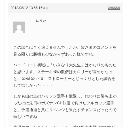
2018/08/12 13:56:15
#96668
返信
ゆうた
この試合は全く追えませんでしたが、皆さまのコメントを
見る限りは勝機も少なからずあった様ですね。
ハードコート初戦に「いきなり大先生」はかなりのものだ
と思います。ステーキ🥩の数倍はカロリーが高めかなっ
と。😭😭😭 正直、ストローカーとじっくりとした試合を
して欲しかった・・・
しかも山の主のハリソン選手も敗退し、代わりに勝ち上が
ったのは先日のポズナンCH決勝で負けたフルカッツ選手
と、予選通過と共にリベンジも果たすチャンスだったので
悔しいですね。