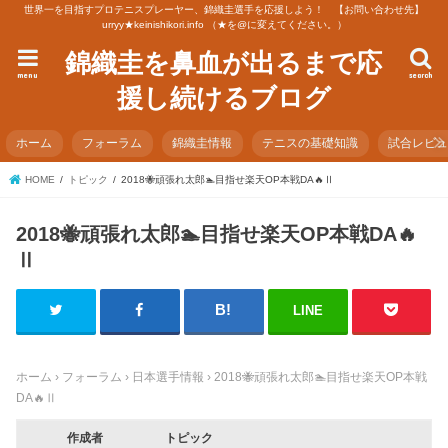
世界一を目指すプロテニスプレーヤー、錦織圭選手を応援しよう！ 【お問い合わせ先】
urryy★keinishikori.info （★を@に変えてください。）
錦織圭を鼻血が出るまで応
menu
search
援し続けるブログ
ホーム
フォーラム
錦織圭情報
テニスの基礎知識
試合レビ
HOME
トピック
2018🐝頑張れ太郎🏊目指せ楽天OP本戦DA🔥Ⅱ
2018🐝頑張れ太郎🏊目指せ楽天OP本戦DA🔥
Ⅱ
LINE
ホーム
›
フォーラム
›
日本選手情報
›
2018🐝頑張れ太郎🏊目指せ楽天OP本戦
DA🔥Ⅱ
作成者
トピック