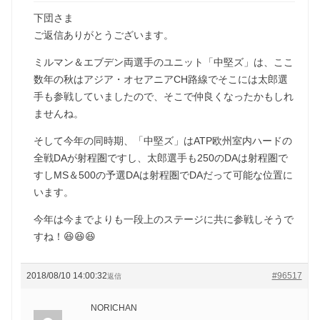
下団さま
ご返信ありがとうございます。
ミルマン＆エブデン両選手のユニット「中堅ズ」は、ここ
数年の秋はアジア・オセアニアCH路線でそこには太郎選
手も参戦していましたので、そこで仲良くなったかもしれ
ませんね。
そして今年の同時期、「中堅ズ」はATP欧州室内ハードの
全戦DAが射程圏ですし、太郎選手も250のDAは射程圏で
すしMS＆500の予選DAは射程圏でDAだって可能な位置に
います。
今年は今までよりも一段上のステージに共に参戦しそうで
すね！😆😆😆
2018/08/10 14:00:32
#96517
返信
NORICHAN