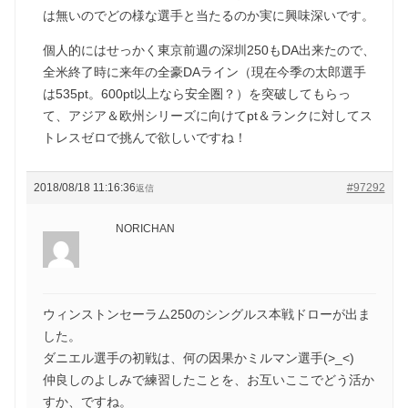
は無いのでどの様な選手と当たるのか実に興味深いです。
個人的にはせっかく東京前週の深圳250もDA出来たので、
全米終了時に来年の全豪DAライン（現在今季の太郎選手
は535pt。600pt以上なら安全圏？）を突破してもらっ
て、アジア＆欧州シリーズに向けてpt＆ランクに対してス
トレスゼロで挑んで欲しいですね！
2018/08/18 11:16:36
#97292
返信
NORICHAN
ウィンストンセーラム250のシングルス本戦ドローが出ま
した。
ダニエル選手の初戦は、何の因果かミルマン選手(>_<)
仲良しのよしみで練習したことを、お互いここでどう活か
すか、ですね。