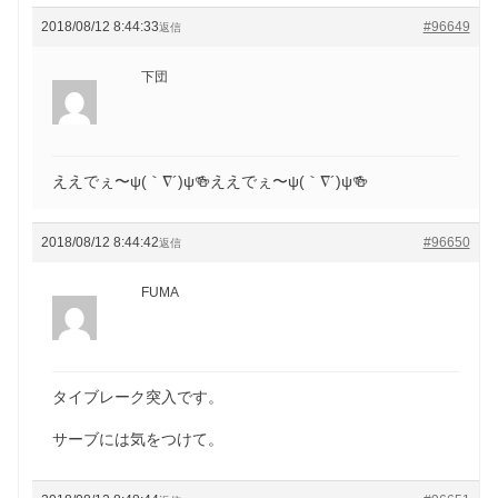
2018/08/12 8:44:33
#96649
返信
下団
ええでぇ〜ψ(｀∇´)ψ🍻ええでぇ〜ψ(｀∇´)ψ🍻
2018/08/12 8:44:42
#96650
返信
FUMA
タイブレーク突入です。
サーブには気をつけて。