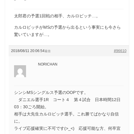
太郎君の予選1回戦の相手、カルロビッチ…。
カルロビッチがMSの予選から出るという事実にも今さら
驚いていますが…。
2018/08/11 20:06:54
#96610
返信
NORICHAN
シンシMSシングルス予選のOOPです。
ダニエル選手1R コート４ 第４試合 日本時間12日
03：30ごろ開始。
相手は大先生カルロビッチ選手。これ勝てばかなり自信
に。
ライブ応援確実に不可です(>_<) 応援可能な方、何卒宜