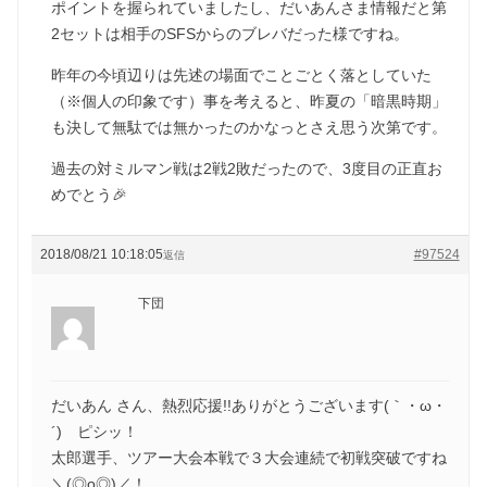
ポイントを握られていましたし、だいあんさま情報だと第
2セットは相手のSFSからのブレバだった様ですね。
昨年の今頃辺りは先述の場面でことごとく落としていた
（※個人の印象です）事を考えると、昨夏の「暗黒時期」
も決して無駄では無かったのかなっとさえ思う次第です。
過去の対ミルマン戦は2戦2敗だったので、3度目の正直お
めでとう🎉
2018/08/21 10:18:05
#97524
返信
下団
だいあん さん、熱烈応援!!ありがとうございます(｀・ω・
´)ゞピシッ！
太郎選手、ツアー大会本戦で３大会連続で初戦突破ですね
＼(◎o◎)／！